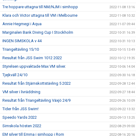
Tre hoppare uttagna till NM/NJM i simhopp
2022-11-08 13:16
Klara och Victor uttagna till VM i Melbourne
2022-11-08 10:32
Annie Hegmegi i Aqua
2022-11-07 09:44
Marginalen Bank Diving Cup I Stockholm
2022-10-31 16:39
INGEN SIMSKOLA v 44
2022-10-31 10:13
Triangeltävling 15/10
2022-10-15 13:49
Resultat från JSS Swim 1012 2022
2022-10-12 19:35
Styrelsen uppvaktade Max VM silver.
2022-10-06 14:04
Tjejkväll 24/10
2022-09-30 16:18
Resultat från Stjärnskottstävling 5 2022
2022-09-28 12:44
VM silver i livräddning
2022-09-27 18:44
Resultat från Triangeltävling Växjö 24/9
2022-09-26 10:09
Tider från JSS Swim!
2022-09-22 13:32
Speedo Yards 2022
2022-09-13 13:25
Simskola hösten 2022
2022-08-29 09:00
EM silver till Emma i simhopp i Rom
2022-08-16 20:16