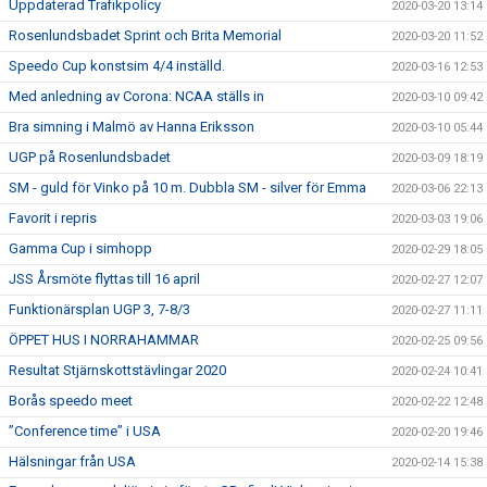
Uppdaterad Trafikpolicy
2020-03-20 13:14
Rosenlundsbadet Sprint och Brita Memorial
2020-03-20 11:52
Speedo Cup konstsim 4/4 inställd.
2020-03-16 12:53
Med anledning av Corona: NCAA ställs in
2020-03-10 09:42
Bra simning i Malmö av Hanna Eriksson
2020-03-10 05:44
UGP på Rosenlundsbadet
2020-03-09 18:19
SM - guld för Vinko på 10 m. Dubbla SM - silver för Emma
2020-03-06 22:13
Favorit i repris
2020-03-03 19:06
Gamma Cup i simhopp
2020-02-29 18:05
JSS Årsmöte flyttas till 16 april
2020-02-27 12:07
Funktionärsplan UGP 3, 7-8/3
2020-02-27 11:11
ÖPPET HUS I NORRAHAMMAR
2020-02-25 09:56
Resultat Stjärnskottstävlingar 2020
2020-02-24 10:41
Borås speedo meet
2020-02-22 12:48
”Conference time” i USA
2020-02-20 19:46
Hälsningar från USA
2020-02-14 15:38