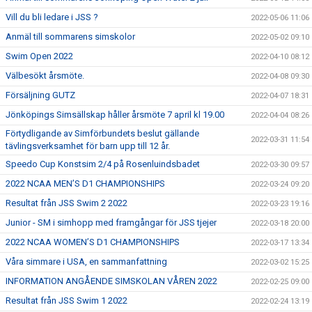
Vill du bli ledare i JSS ?
2022-05-06 11:06
Anmäl till sommarens simskolor
2022-05-02 09:10
Swim Open 2022
2022-04-10 08:12
Välbesökt årsmöte.
2022-04-08 09:30
Försäljning GUTZ
2022-04-07 18:31
Jönköpings Simsällskap håller årsmöte 7 april kl 19.00
2022-04-04 08:26
Förtydligande av Simförbundets beslut gällande
2022-03-31 11:54
tävlingsverksamhet för barn upp till 12 år.
Speedo Cup Konstsim 2/4 på Rosenluindsbadet
2022-03-30 09:57
2022 NCAA MEN’S D1 CHAMPIONSHIPS
2022-03-24 09:20
Resultat från JSS Swim 2 2022
2022-03-23 19:16
Junior - SM i simhopp med framgångar för JSS tjejer
2022-03-18 20:00
2022 NCAA WOMEN’S D1 CHAMPIONSHIPS
2022-03-17 13:34
Våra simmare i USA, en sammanfattning
2022-03-02 15:25
INFORMATION ANGÅENDE SIMSKOLAN VÅREN 2022
2022-02-25 09:00
Resultat från JSS Swim 1 2022
2022-02-24 13:19