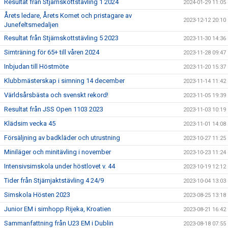
Resultat från Stjärnskottstävling 1 2024
2024-01-29 11:05
Årets ledare, Årets Komet och pristagare av
2023-12-12 20:10
Junefeltsmedaljen
Resultat från Stjärnskottstävling 5 2023
2023-11-30 14:36
Simträning för 65+ till våren 2024
2023-11-28 09:47
Inbjudan till Höstmöte
2023-11-20 15:37
Klubbmästerskap i simning 14 december
2023-11-14 11:42
Världsårsbästa och svenskt rekord!
2023-11-05 19:39
Resultat från JSS Open 1103 2023
2023-11-03 10:19
Klädsim vecka 45
2023-11-01 14:08
Försäljning av badkläder och utrustning
2023-10-27 11:25
Miniläger och minitävling i november
2023-10-23 11:24
Intensivsimskola under höstlovet v. 44
2023-10-19 12:12
Tider från Stjärnjaktstävling 4 24/9
2023-10-04 13:03
Simskola Hösten 2023
2023-08-25 13:18
Junior EM i simhopp Rijeka, Kroatien
2023-08-21 16:42
Sammanfattning från U23 EM i Dublin
2023-08-18 07:55