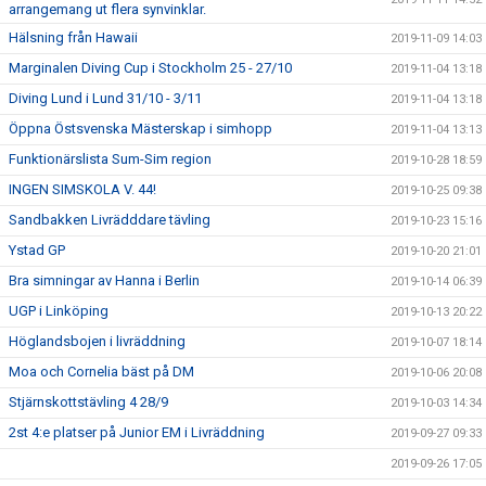
arrangemang ut flera synvinklar.
Hälsning från Hawaii
2019-11-09 14:03
Marginalen Diving Cup i Stockholm 25 - 27/10
2019-11-04 13:18
Diving Lund i Lund 31/10 - 3/11
2019-11-04 13:18
Öppna Östsvenska Mästerskap i simhopp
2019-11-04 13:13
Funktionärslista Sum-Sim region
2019-10-28 18:59
INGEN SIMSKOLA V. 44!
2019-10-25 09:38
Sandbakken Livrädddare tävling
2019-10-23 15:16
Ystad GP
2019-10-20 21:01
Bra simningar av Hanna i Berlin
2019-10-14 06:39
UGP i Linköping
2019-10-13 20:22
Höglandsbojen i livräddning
2019-10-07 18:14
Moa och Cornelia bäst på DM
2019-10-06 20:08
Stjärnskottstävling 4 28/9
2019-10-03 14:34
2st 4:e platser på Junior EM i Livräddning
2019-09-27 09:33
2019-09-26 17:05