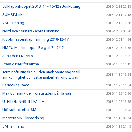
Julklappshoppet 2018, 14 - 16/12 i Jönköping
2018-12-14 20:43
SUMSIM-riks
2018-12-14 12:48
VM i simning
2018-12-12 17:38
Nordiska Mästerskapen i simning
2018-12-08 07:50
Klubbmästerskap i simning 2018-12-17
2018-12-04 14:34
NM/NJM i simhopp i Bergen 7 - 9/12
2018-12-03 13:35
Simiaden i Nässjö
2018-12-02 16:55
Crawlkurser för vuxna
2018-11-30 13:41
Terminsfri simskola - den snabbaste vägen till
2018-11-30 13:24
simkunnighet och vattensäkerhet för ditt barn.
Barracuda Race
2018-11-26 15:54
Max Burman - den första tiden på Hawaii
2018-11-26 13:36
UTBILDNINGSTILLFÄLLE
2018-11-22 13:55
I kölvattnet efter SM
2018-11-21 18:53
Masters VM i livräddning
2018-11-16 07:04
SM i simning
2018-11-13 21:13