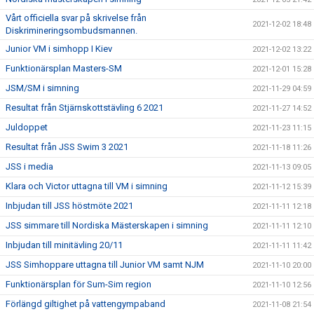
Vårt officiella svar på skrivelse från
2021-12-02 18:48
Diskrimineringsombudsmannen.
Junior VM i simhopp I Kiev
2021-12-02 13:22
Funktionärsplan Masters-SM
2021-12-01 15:28
JSM/SM i simning
2021-11-29 04:59
Resultat från Stjärnskottstävling 6 2021
2021-11-27 14:52
Juldoppet
2021-11-23 11:15
Resultat från JSS Swim 3 2021
2021-11-18 11:26
JSS i media
2021-11-13 09:05
Klara och Victor uttagna till VM i simning
2021-11-12 15:39
Inbjudan till JSS höstmöte 2021
2021-11-11 12:18
JSS simmare till Nordiska Mästerskapen i simning
2021-11-11 12:10
Inbjudan till minitävling 20/11
2021-11-11 11:42
JSS Simhoppare uttagna till Junior VM samt NJM
2021-11-10 20:00
Funktionärsplan för Sum-Sim region
2021-11-10 12:56
Förlängd giltighet på vattengympaband
2021-11-08 21:54