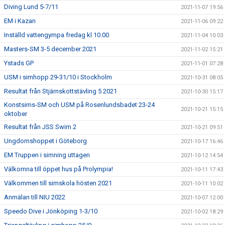
Diving Lund 5-7/11
2021-11-07 19:56
EM i Kazan
2021-11-06 09:22
Inställd vattengympa fredag kl 10.00
2021-11-04 10:03
Masters-SM 3-5 december 2021
2021-11-02 15:21
Ystads GP
2021-11-01 07:28
USM i simhopp 29-31/10 i Stockholm
2021-10-31 08:05
Resultat från Stjärnskottstävling 5 2021
2021-10-30 15:17
Konstsims-SM och USM på Rosenlundsbadet 23-24
2021-10-21 15:15
oktober
Resultat från JSS Swim 2
2021-10-21 09:51
Ungdomshoppet i Göteborg
2021-10-17 16:46
EM Truppen i simning uttagen
2021-10-12 14:54
Välkomna till öppet hus på Prolympia!
2021-10-11 17:43
Välkommen till simskola hösten 2021
2021-10-11 10:02
Anmälan till NIU 2022
2021-10-07 12:00
Speedo Dive i Jönköping 1-3/10
2021-10-02 18:29