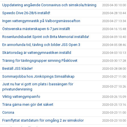
Uppdatering angående Coronavirus och simskola/träning
2020-04-30 10:00
Speedo Dive 26-28/6 inställd!
2020-04-28 10:44
Ingen vattengymnastik på Valborgsmässoafton
2020-04-27 13:34
Östsvenska mästerskapen 6-7 juni inställt
2020-04-16 15:48
Rosenlundsbadet Sprint och Brita Memorial inställda!
2020-04-09 10:40
En annorlunda tid, tävling och bilder JSS Open 3
2020-04-05 08:46
Skärtorsdag är vattengymnastiken inställd
2020-04-03 10:13
Träning för tävlingsgrupper simning Påsklovet
2020-03-30 17:28
Beställ JSS kläder!
2020-03-28 08:00
Sommarjobba hos Jönköpings Simsällskap
2020-03-27 11:00
Just nu har vi gott om plats i bassängen för
2020-03-27 10:26
privatundervisning
Viktig vattengympainfo
2020-03-26 15:09
Träna gärna men gör det säkert
2020-03-25 13:16
Corona
2020-03-23 11:00
Framflyttat startdatum för omgång 2 av simskolor
2020-03-23 10:00