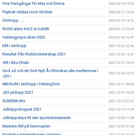
Fina framgångar för Max och Emma
2022-02-19 13:52
Psykisk ohälsa inom idrotten
2022-02-11 12:54
Simhopp .....
2022-01-15 14:16
NUSS-äldre 4-6/2 är inställt
2022-01-12 10:39
Vattengympa våren 2022
2022-01-04 16:37
KM i simhopp
2021-12-22 22:46
Resultat från Klubbmästerskap 2021
2021-12-22 12:51
VM i Abu Dhabi
2021-12-21 18:52
God Jul och ett Gott Nytt År tillönskas alla medlemmar i
2021-12-20 10:10
JSS !
NM/NJM i simhopp i Helsingfors
2021-12-17 08:44
JSS juldopp 2021
2021-12-15 10:55
SUMSIM-riks
2021-12-12 21:07
Julklappshoppet 2021
2021-12-12 17:39
Julklappstips till den sportintresserade
2021-12-09 11:08
Masters-SM på hemmaplan
2021-12-07 07:58
Nordiska mästerskapen i simning
2021-12-05 21:42