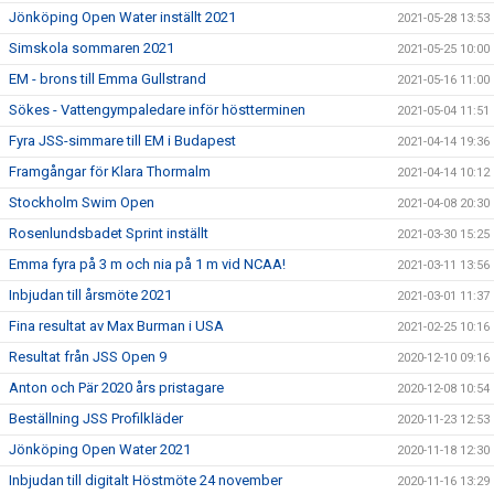
Jönköping Open Water inställt 2021
2021-05-28 13:53
Simskola sommaren 2021
2021-05-25 10:00
EM - brons till Emma Gullstrand
2021-05-16 11:00
Sökes - Vattengympaledare inför höstterminen
2021-05-04 11:51
Fyra JSS-simmare till EM i Budapest
2021-04-14 19:36
Framgångar för Klara Thormalm
2021-04-14 10:12
Stockholm Swim Open
2021-04-08 20:30
Rosenlundsbadet Sprint inställt
2021-03-30 15:25
Emma fyra på 3 m och nia på 1 m vid NCAA!
2021-03-11 13:56
Inbjudan till årsmöte 2021
2021-03-01 11:37
Fina resultat av Max Burman i USA
2021-02-25 10:16
Resultat från JSS Open 9
2020-12-10 09:16
Anton och Pär 2020 års pristagare
2020-12-08 10:54
Beställning JSS Profilkläder
2020-11-23 12:53
Jönköping Open Water 2021
2020-11-18 12:30
Inbjudan till digitalt Höstmöte 24 november
2020-11-16 13:29