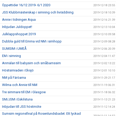
Öppettider 16/12 2019- 6/1 2020
2019-12-18 23:55
JSS Klubbmästerskap i simning och livräddning
2019-12-18 10:39
Annie i tidningen Aqua
2019-12-16 21:39
Inbjudan Juldoppet!
2019-12-13 10:04
Julklappshoppet 2019
2019-12-10 09:58
Dubbla guld till Emma vid NM i simhopp
2019-12-09 08:28
SUMSIM i UMEÅ
2019-12-06 20:39
EM i simning
2019-12-04 11:47
Anmälan till babysim och småbarnssim
2019-12-02 13:22
Höstsimiaden i Eksjö
2019-12-01 10:10
NM på Färöarna
2019-11-29 21:17
Wilma och Annie till NM
2019-11-19 06:31
Tre simmare till EM i Glasgow
2019-11-18 06:32
SM/JSM i Eskilstuna
2019-11-13 21:23
Inbjudan till JSS höstmöte
2019-11-12 14:24
Sumsim regionsfinal på Rosenlundsbadet. Ett lyckad
2019-11-11 14:52