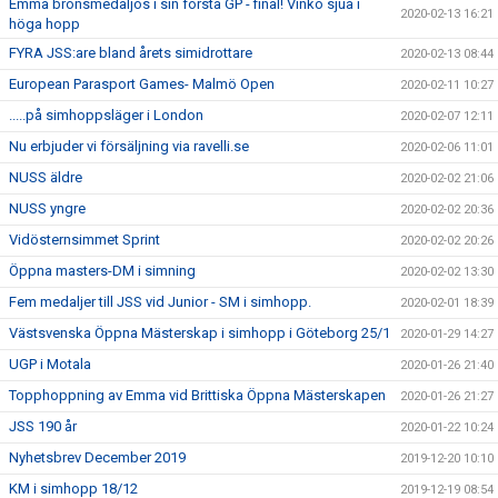
Emma bronsmedaljös i sin första GP - final! Vinko sjua i
2020-02-13 16:21
höga hopp
FYRA JSS:are bland årets simidrottare
2020-02-13 08:44
European Parasport Games- Malmö Open
2020-02-11 10:27
.....på simhoppsläger i London
2020-02-07 12:11
Nu erbjuder vi försäljning via ravelli.se
2020-02-06 11:01
NUSS äldre
2020-02-02 21:06
NUSS yngre
2020-02-02 20:36
Vidösternsimmet Sprint
2020-02-02 20:26
Öppna masters-DM i simning
2020-02-02 13:30
Fem medaljer till JSS vid Junior - SM i simhopp.
2020-02-01 18:39
Västsvenska Öppna Mästerskap i simhopp i Göteborg 25/1
2020-01-29 14:27
UGP i Motala
2020-01-26 21:40
Topphoppning av Emma vid Brittiska Öppna Mästerskapen
2020-01-26 21:27
JSS 190 år
2020-01-22 10:24
Nyhetsbrev December 2019
2019-12-20 10:10
KM i simhopp 18/12
2019-12-19 08:54