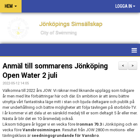
HEM
LOGGA IN
Jönköpings Simsällskap
City of Swimming
HEM
Anmäl till sommarens Jönköping
<
>
Open Water 2 juli
NYHETER
2022-05-12 14:05
KONTAKT
Välkomna till 2022 års JOW. Vi räknar med liknande upplägg som tidigare
år men med lite förbättringar här och där. En ambition är att ännu bättre
utnyttja vårt fantastiska läge mitt i stan och bjuda deltagare och publik på
OM KLUBBEN
mer underhållning och bättre möjligheter att följa tävlingen på storbilds-TV.
I år kommer vi att dela ut en särskild medalj till er som deltagit 5 år eller mer.
PM FÖR TÄVLINGAR OCH LÄGER
Nästa år blir det en 10-årsmedalj också.
Liksom tidigare år ligger vi en vecka före
Ironman 70.3
i Jönköping och en
vecka före
Vansbrosimningen
. Resultat från JOW 2800 m motions- eller
PRIVATLEKTIONER
tävlingsklass är
seedningsgrundande för Vansbro
.