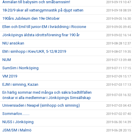
Anmälan till babysim och småbarnssim!
2019-09-19 10:47
18-20/9 sker all vattengymnastik på djupt vatten
2019-09-18 08:59
190års Jubileum den 19e Oktober
2019-09-05 16:30
Ellen och Emil till junior-EM i livräddning i Riccione
2019-09-05 09:45
Jönköpings äldsta idrottsförening firar 190 år
2019-09-02 16:14
NIU ansökan
2019-08-28 12:37
EM i simhopp i Kiev/UKR, 5-12/8 2019
2019-08-07 19:35
NUM
2019-07-13 09:48
SumSim i Norrköping
2019-07-11 17:15
VM 2019
2019-07-09 15:17
EJM i simning, Kazan
2019-07-03 17:13
En härlig sommar med många och säkra badtillfällen
2019-07-03 16:32
önskar vi alla medlemmar i Jönköpings Simsällskap
Universiaden i Neapel (simhopp och simning)
2019-07-03 04:43
Sommarlov.........
2019-07-02 07:40
NUSS i Jönköping
2019-06-30 14:39
JSM/SM i Malmö
2019-06-28 20:15