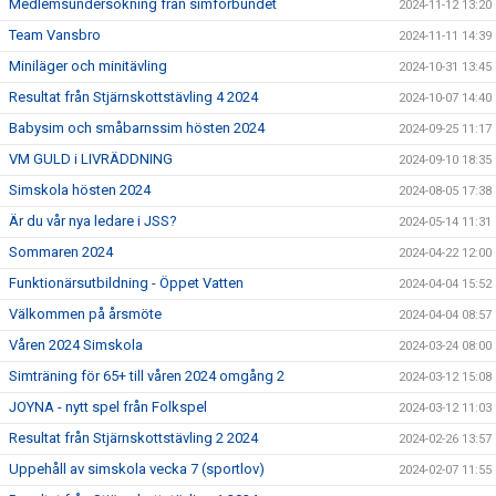
Medlemsundersökning från simförbundet
2024-11-12 13:20
Team Vansbro
2024-11-11 14:39
Miniläger och minitävling
2024-10-31 13:45
Resultat från Stjärnskottstävling 4 2024
2024-10-07 14:40
Babysim och småbarnssim hösten 2024
2024-09-25 11:17
VM GULD i LIVRÄDDNING
2024-09-10 18:35
Simskola hösten 2024
2024-08-05 17:38
Är du vår nya ledare i JSS?
2024-05-14 11:31
Sommaren 2024
2024-04-22 12:00
Funktionärsutbildning - Öppet Vatten
2024-04-04 15:52
Välkommen på årsmöte
2024-04-04 08:57
Våren 2024 Simskola
2024-03-24 08:00
Simträning för 65+ till våren 2024 omgång 2
2024-03-12 15:08
JOYNA - nytt spel från Folkspel
2024-03-12 11:03
Resultat från Stjärnskottstävling 2 2024
2024-02-26 13:57
Uppehåll av simskola vecka 7 (sportlov)
2024-02-07 11:55