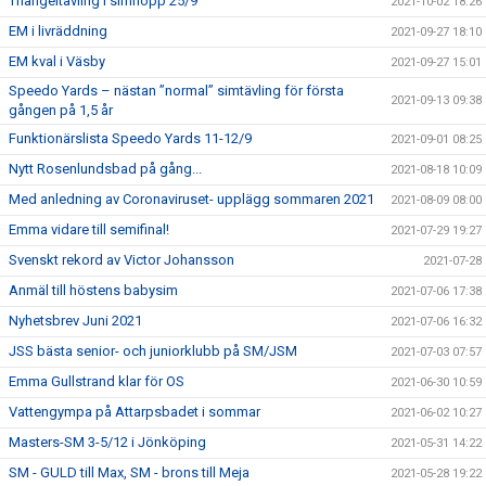
Triangeltävling i simhopp 25/9
2021-10-02 18:26
EM i livräddning
2021-09-27 18:10
EM kval i Väsby
2021-09-27 15:01
Speedo Yards – nästan ”normal” simtävling för första
2021-09-13 09:38
gången på 1,5 år
Funktionärslista Speedo Yards 11-12/9
2021-09-01 08:25
Nytt Rosenlundsbad på gång...
2021-08-18 10:09
Med anledning av Coronaviruset- upplägg sommaren 2021
2021-08-09 08:00
Emma vidare till semifinal!
2021-07-29 19:27
Svenskt rekord av Victor Johansson
2021-07-28
Anmäl till höstens babysim
2021-07-06 17:38
Nyhetsbrev Juni 2021
2021-07-06 16:32
JSS bästa senior- och juniorklubb på SM/JSM
2021-07-03 07:57
Emma Gullstrand klar för OS
2021-06-30 10:59
Vattengympa på Attarpsbadet i sommar
2021-06-02 10:27
Masters-SM 3-5/12 i Jönköping
2021-05-31 14:22
SM - GULD till Max, SM - brons till Meja
2021-05-28 19:22