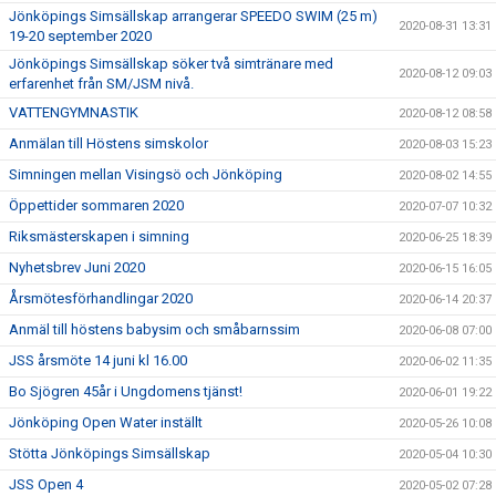
Jönköpings Simsällskap arrangerar SPEEDO SWIM (25 m)
2020-08-31 13:31
19-20 september 2020
Jönköpings Simsällskap söker två simtränare med
2020-08-12 09:03
erfarenhet från SM/JSM nivå.
VATTENGYMNASTIK
2020-08-12 08:58
Anmälan till Höstens simskolor
2020-08-03 15:23
Simningen mellan Visingsö och Jönköping
2020-08-02 14:55
Öppettider sommaren 2020
2020-07-07 10:32
Riksmästerskapen i simning
2020-06-25 18:39
Nyhetsbrev Juni 2020
2020-06-15 16:05
Årsmötesförhandlingar 2020
2020-06-14 20:37
Anmäl till höstens babysim och småbarnssim
2020-06-08 07:00
JSS årsmöte 14 juni kl 16.00
2020-06-02 11:35
Bo Sjögren 45år i Ungdomens tjänst!
2020-06-01 19:22
Jönköping Open Water inställt
2020-05-26 10:08
Stötta Jönköpings Simsällskap
2020-05-04 10:30
JSS Open 4
2020-05-02 07:28