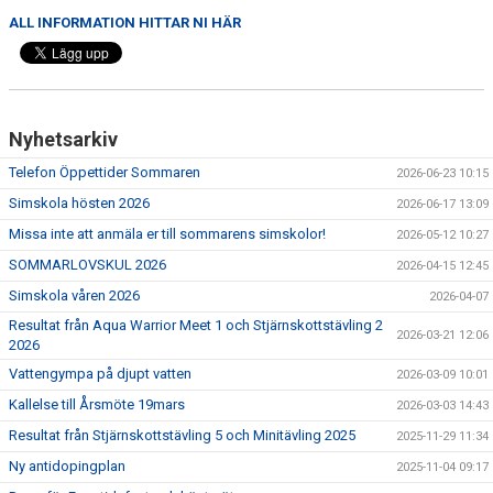
BOKNING SIMSKOLA
ALL INFORMATION HITTAR NI HÄR
KALENDER
WEBSHOP
Nyhetsarkiv
Telefon Öppettider Sommaren
2026-06-23 10:15
Simskola hösten 2026
2026-06-17 13:09
Missa inte att anmäla er till sommarens simskolor!
2026-05-12 10:27
SOMMARLOVSKUL 2026
2026-04-15 12:45
Simskola våren 2026
2026-04-07
Resultat från Aqua Warrior Meet 1 och Stjärnskottstävling 2
2026-03-21 12:06
2026
Vattengympa på djupt vatten
2026-03-09 10:01
Kallelse till Årsmöte 19mars
2026-03-03 14:43
Resultat från Stjärnskottstävling 5 och Minitävling 2025
2025-11-29 11:34
Ny antidopingplan
2025-11-04 09:17