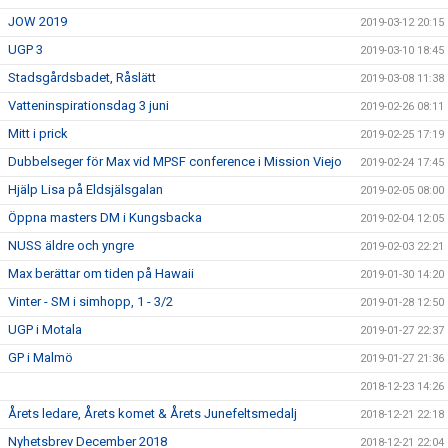
JOW 2019
2019-03-12 20:15
UGP 3
2019-03-10 18:45
Stadsgårdsbadet, Råslätt
2019-03-08 11:38
Vatteninspirationsdag 3 juni
2019-02-26 08:11
Mitt i prick
2019-02-25 17:19
Dubbelseger för Max vid MPSF conference i Mission Viejo
2019-02-24 17:45
Hjälp Lisa på Eldsjälsgalan
2019-02-05 08:00
Öppna masters DM i Kungsbacka
2019-02-04 12:05
NUSS äldre och yngre
2019-02-03 22:21
Max berättar om tiden på Hawaii
2019-01-30 14:20
Vinter - SM i simhopp, 1 - 3/2
2019-01-28 12:50
UGP i Motala
2019-01-27 22:37
GP i Malmö
2019-01-27 21:36
2018-12-23 14:26
Årets ledare, Årets komet & Årets Junefeltsmedalj
2018-12-21 22:18
Nyhetsbrev December 2018
2018-12-21 22:04