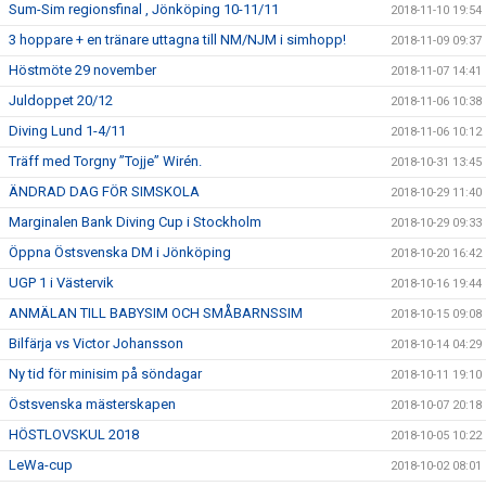
Sum-Sim regionsfinal , Jönköping 10-11/11
2018-11-10 19:54
3 hoppare + en tränare uttagna till NM/NJM i simhopp!
2018-11-09 09:37
Höstmöte 29 november
2018-11-07 14:41
Juldoppet 20/12
2018-11-06 10:38
Diving Lund 1-4/11
2018-11-06 10:12
Träff med Torgny ”Tojje” Wirén.
2018-10-31 13:45
ÄNDRAD DAG FÖR SIMSKOLA
2018-10-29 11:40
Marginalen Bank Diving Cup i Stockholm
2018-10-29 09:33
Öppna Östsvenska DM i Jönköping
2018-10-20 16:42
UGP 1 i Västervik
2018-10-16 19:44
ANMÄLAN TILL BABYSIM OCH SMÅBARNSSIM
2018-10-15 09:08
Bilfärja vs Victor Johansson
2018-10-14 04:29
Ny tid för minisim på söndagar
2018-10-11 19:10
Östsvenska mästerskapen
2018-10-07 20:18
HÖSTLOVSKUL 2018
2018-10-05 10:22
LeWa-cup
2018-10-02 08:01