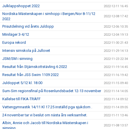
Julklappshoppet 2022
2022-12-11 16:45
Nordiska Mästerskapen i simhopp i Bergen/Nor 8-11/12
2022-12-08 17:42
2022
Prisutdelning vid årets Juldopp
2022-12-06 10:35
Miniläger 3-4/12
2022-12-04 19:13
Europa rekord
2022-11-30 21:43
Intensiv simskola på Jullovet
2022-11-29 14:13
JSM/SM i simning
2022-11-23 22:34
Resultat från Stjärnskottstävling 6 2022
2022-11-19 14:45
Resultat från JSS Swim 1109 2022
2022-11-16 19:42
Juldoppet 5/12 kl. 18.00
2022-11-15 09:40
Sum-Sim regionsfinal på Rosenlundsbadet 12-13 november
2022-11-14 14:05
Kallelse till FIKA-TRÄFF
2022-11-14 09:52
Vattengymnastik 14/11 Kl 17.25 inställd pga sjukdom .
2022-11-14 09:05
24 november tar vi beslut om nästa års verksamhet.
2022-11-11 13:46
Albin, Annie och Jacob till Nordiska Mästerskapen i
2022-11-08 13:57
simning.