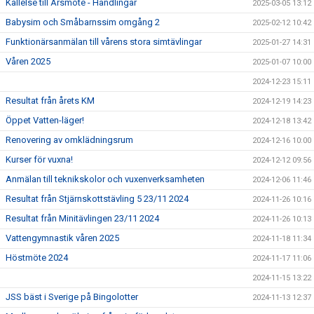
Kallelse till Årsmöte - Handlingar
2025-03-05 13:12
Babysim och Småbarnssim omgång 2
2025-02-12 10:42
Funktionärsanmälan till vårens stora simtävlingar
2025-01-27 14:31
Våren 2025
2025-01-07 10:00
2024-12-23 15:11
Resultat från årets KM
2024-12-19 14:23
Öppet Vatten-läger!
2024-12-18 13:42
Renovering av omklädningsrum
2024-12-16 10:00
Kurser för vuxna!
2024-12-12 09:56
Anmälan till teknikskolor och vuxenverksamheten
2024-12-06 11:46
Resultat från Stjärnskottstävling 5 23/11 2024
2024-11-26 10:16
Resultat från Minitävlingen 23/11 2024
2024-11-26 10:13
Vattengymnastik våren 2025
2024-11-18 11:34
Höstmöte 2024
2024-11-17 11:06
2024-11-15 13:22
JSS bäst i Sverige på Bingolotter
2024-11-13 12:37