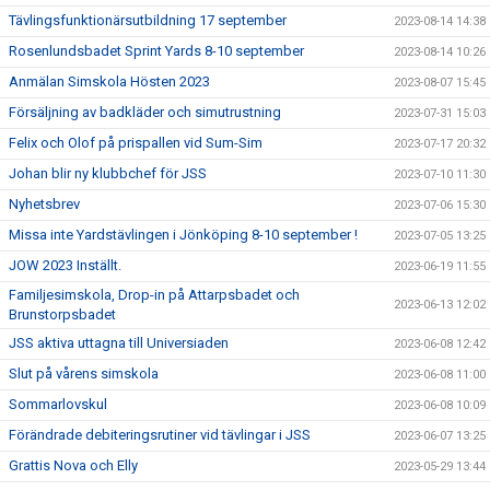
Tävlingsfunktionärsutbildning 17 september
2023-08-14 14:38
Rosenlundsbadet Sprint Yards 8-10 september
2023-08-14 10:26
Anmälan Simskola Hösten 2023
2023-08-07 15:45
Försäljning av badkläder och simutrustning
2023-07-31 15:03
Felix och Olof på prispallen vid Sum-Sim
2023-07-17 20:32
Johan blir ny klubbchef för JSS
2023-07-10 11:30
Nyhetsbrev
2023-07-06 15:30
Missa inte Yardstävlingen i Jönköping 8-10 september !
2023-07-05 13:25
JOW 2023 Inställt.
2023-06-19 11:55
Familjesimskola, Drop-in på Attarpsbadet och
2023-06-13 12:02
Brunstorpsbadet
JSS aktiva uttagna till Universiaden
2023-06-08 12:42
Slut på vårens simskola
2023-06-08 11:00
Sommarlovskul
2023-06-08 10:09
Förändrade debiteringsrutiner vid tävlingar i JSS
2023-06-07 13:25
Grattis Nova och Elly
2023-05-29 13:44