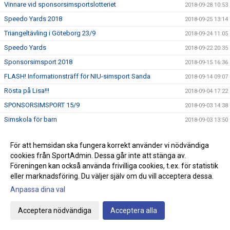
Vinnare vid sponsorsimsportslotteriet
2018-09-28 10:53
Speedo Yards 2018
2018-09-25 13:14
Triangeltävling i Göteborg 23/9
2018-09-24 11:05
Speedo Yards
2018-09-22 20:35
Sponsorsimsport 2018
2018-09-15 16:36
FLASH! Informationsträff för NIU-simsport Sanda
2018-09-14 09:07
Rösta på Lisa!!!
2018-09-04 17:22
SPONSORSIMSPORT 15/9
2018-09-03 14:38
Simskola för barn
2018-09-03 13:50
VATTENGYMPA start v. 35
2018-08-31 11:01
För att hemsidan ska fungera korrekt använder vi nödvändiga
VÄLKOMMEN TILL SIMSKOLA HÖSTEN 2018
2018-08-27 13:09
cookies från SportAdmin. Dessa går inte att stänga av.
Motala kanalsim
2018-08-25 22:01
Föreningen kan också använda frivilliga cookies, t.ex. för statistik
eller marknadsföring. Du väljer själv om du vill acceptera dessa.
ANSÖKAN TILL NIU GYMNASIET 2019
2018-08-24 14:36
Anpassa dina val
ANMÄL TILL HÖSTENS SIMSKOLA
2018-08-21 08:00
USM/JSM/SM öppet vatten
2018-08-19 15:55
Acceptera nödvändiga
Acceptera alla
Nya grupper av Babysim, Start 3/9
2018-08-13 10:55