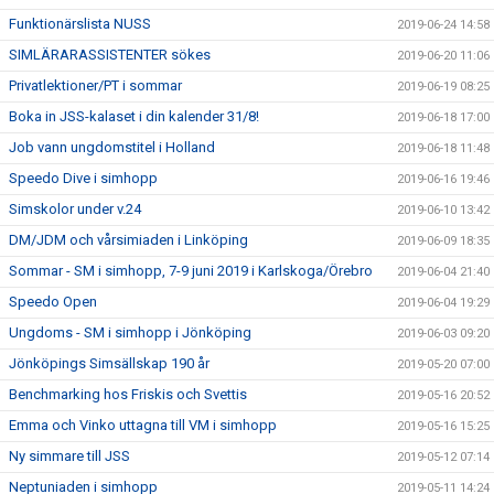
Funktionärslista NUSS
2019-06-24 14:58
SIMLÄRARASSISTENTER sökes
2019-06-20 11:06
Privatlektioner/PT i sommar
2019-06-19 08:25
Boka in JSS-kalaset i din kalender 31/8!
2019-06-18 17:00
Job vann ungdomstitel i Holland
2019-06-18 11:48
Speedo Dive i simhopp
2019-06-16 19:46
Simskolor under v.24
2019-06-10 13:42
DM/JDM och vårsimiaden i Linköping
2019-06-09 18:35
Sommar - SM i simhopp, 7-9 juni 2019 i Karlskoga/Örebro
2019-06-04 21:40
Speedo Open
2019-06-04 19:29
Ungdoms - SM i simhopp i Jönköping
2019-06-03 09:20
Jönköpings Simsällskap 190 år
2019-05-20 07:00
Benchmarking hos Friskis och Svettis
2019-05-16 20:52
Emma och Vinko uttagna till VM i simhopp
2019-05-16 15:25
Ny simmare till JSS
2019-05-12 07:14
Neptuniaden i simhopp
2019-05-11 14:24