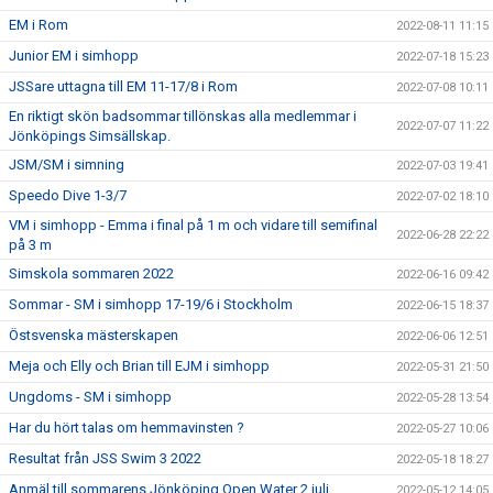
EM i Rom
2022-08-11 11:15
Junior EM i simhopp
2022-07-18 15:23
JSSare uttagna till EM 11-17/8 i Rom
2022-07-08 10:11
En riktigt skön badsommar tillönskas alla medlemmar i
2022-07-07 11:22
Jönköpings Simsällskap.
JSM/SM i simning
2022-07-03 19:41
Speedo Dive 1-3/7
2022-07-02 18:10
VM i simhopp - Emma i final på 1 m och vidare till semifinal
2022-06-28 22:22
på 3 m
Simskola sommaren 2022
2022-06-16 09:42
Sommar - SM i simhopp 17-19/6 i Stockholm
2022-06-15 18:37
Östsvenska mästerskapen
2022-06-06 12:51
Meja och Elly och Brian till EJM i simhopp
2022-05-31 21:50
Ungdoms - SM i simhopp
2022-05-28 13:54
Har du hört talas om hemmavinsten ?
2022-05-27 10:06
Resultat från JSS Swim 3 2022
2022-05-18 18:27
Anmäl till sommarens Jönköping Open Water 2 juli
2022-05-12 14:05