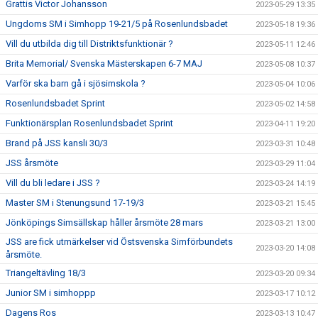
Grattis Victor Johansson
2023-05-29 13:35
Ungdoms SM i Simhopp 19-21/5 på Rosenlundsbadet
2023-05-18 19:36
Vill du utbilda dig till Distriktsfunktionär ?
2023-05-11 12:46
Brita Memorial/ Svenska Mästerskapen 6-7 MAJ
2023-05-08 10:37
Varför ska barn gå i sjösimskola ?
2023-05-04 10:06
Rosenlundsbadet Sprint
2023-05-02 14:58
Funktionärsplan Rosenlundsbadet Sprint
2023-04-11 19:20
Brand på JSS kansli 30/3
2023-03-31 10:48
JSS årsmöte
2023-03-29 11:04
Vill du bli ledare i JSS ?
2023-03-24 14:19
Master SM i Stenungsund 17-19/3
2023-03-21 15:45
Jönköpings Simsällskap håller årsmöte 28 mars
2023-03-21 13:00
JSS are fick utmärkelser vid Östsvenska Simförbundets
2023-03-20 14:08
årsmöte.
Triangeltävling 18/3
2023-03-20 09:34
Junior SM i simhoppp
2023-03-17 10:12
Dagens Ros
2023-03-13 10:47