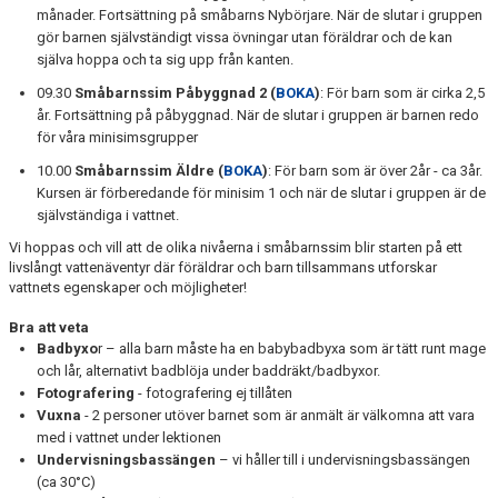
månader. Fortsättning på småbarns Nybörjare. När de slutar i gruppen
gör barnen självständigt vissa övningar utan föräldrar och de kan
själva hoppa och ta sig upp från kanten.
09.30
Småbarnssim Påbyggnad 2 (
BOKA
)
: För barn som är cirka 2,5
år. Fortsättning på påbyggnad. När de slutar i gruppen är barnen redo
för våra minisimsgrupper
10.00
Småbarnssim Äldre (
BOKA
)
: För barn som är över 2år - ca 3år.
Kursen är förberedande för minisim 1 och när de slutar i gruppen är de
självständiga i vattnet.
Vi hoppas och vill att de olika nivåerna i småbarnssim blir starten på ett
livslångt vattenäventyr där föräldrar och barn tillsammans utforskar
vattnets egenskaper och möjligheter!
Bra att veta
Badbyxo
r – alla barn måste ha en babybadbyxa som är tätt runt mage
och lår, alternativt badblöja under baddräkt/badbyxor.
Fotografering
- fotografering ej tillåten
Vuxna
- 2 personer utöver barnet som är anmält är välkomna att vara
med i vattnet under lektionen
Undervisningsbassängen
– vi håller till i undervisningsbassängen
(ca 30°C)