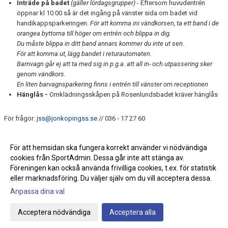
Inträde på badet
(gäller lördagsgrupper)
- Eftersom huvudentrén
öppnar kl 10.00 så är det ingång på vänster sida om badet vid
handikappsparkeringen.
För att komma ini vändkorsen, ta ett band i de
orangea byttorna till höger om entrén och blippa in dig.
Du måste blippa in ditt band annars kommer du inte ut sen.
För att komma ut, lägg bandet i returautomaten.
Barnvagn går ej att ta med sig in p.g.a. att all in- och utpassering sker
genom vändkors.
En liten barvagnsparkering finns i entrén till vänster om receptionen
Hänglås -
Omklädningsskåpen på Rosenlundsbadet kräver hänglås
För frågor:
jss@jonkopingss.se
// 036 - 17 27 60
------------------------------------------------------------------------------------------------------------
------------------------------------------------------------
För att hemsidan ska fungera korrekt använder vi nödvändiga
ALLA STARTDATUM SAMT ANMÄLNINGSDATUM HÄR
cookies från SportAdmin. Dessa går inte att stänga av.
Föreningen kan också använda frivilliga cookies, t.ex. för statistik
eller marknadsföring. Du väljer själv om du vill acceptera dessa.
Anpassa dina val
Cookie-inställningar
Gå till Webbversion
Acceptera nödvändiga
Acceptera alla