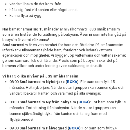
vända tillbaka dit det kom ifrån.
hålla sig fast vid kanten eller något annat.
kunna flyta på rygg.
När barnet närmar sig 15 månader är ni välkomna till JSS småbarnssim
som är en fristående fortsättning på babysim. Även ni som inte har gått på
babysim är varmt välkomna!
Småbarnssim
är en verksamhet för barn och föräldrar. På småbarnssim
utforskar vi tillsammans (både barn, föräldrar och ledare) vattnets
egenskaper och möjligheter. Vi bygger upp vattenvana och vattensäkerhet
genom samvaro, lek och lärande. Precis som på babysim sker det på
barnens villkor och under ledning av en sakkunnig instruktör.
Vi har 5 olika nivåer på JSS småbarnssim:
08.00
Småbarnssim Nybörjare (
BOKA
)
: För barn som fyllt 15
månader. Helt nybörjare. När de slutar i gruppen kan barnen dyka och
vända tillbaka till kanten och vara med på alla övningar.
08.30
S
måbarnssim Ny från babysim (
BOKA
)
: För barn som fyllt 15
månader. Fortsättning från babysim. När de slutar i gruppen kan
barnen självständigt dyka från kanten och ta sig fram med
flythjälpmedel.
09.00
S
måbarnssim Påbyggnad (
BOKA
)
: För barn som fyllt 24