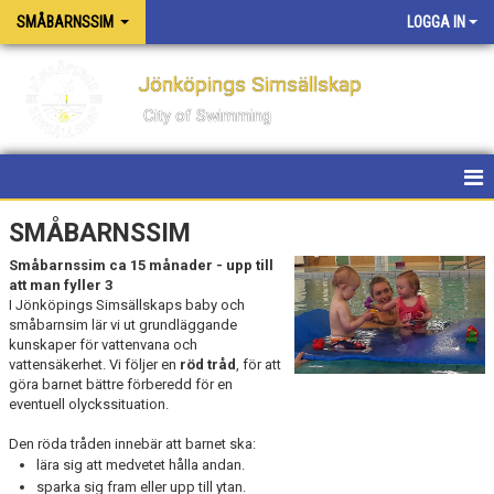
SMÅBARNSSIM
LOGGA IN
Jönköpings Simsällskap
City of Swimming
SMÅBARNSSIM
SMÅBARNSSIM
Småbarnssim ca 15 månader - upp till
ALLMÄNNA VILLKOR & AVGIFTER
att man fyller 3
I Jönköpings Simsällskaps baby och
BOKNING
småbarnsim lär vi ut grundläggande
kunskaper för vattenvana och
vattensäkerhet. Vi följer en
röd tråd
, för att
göra barnet bättre förberedd för en
eventuell olyckssituation.
Den röda tråden innebär att barnet ska:
lära sig att medvetet hålla andan.
sparka sig fram eller upp till ytan.