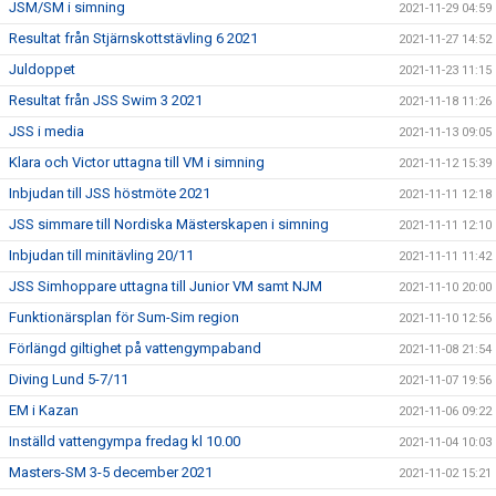
JSM/SM i simning
2021-11-29 04:59
Resultat från Stjärnskottstävling 6 2021
2021-11-27 14:52
Juldoppet
2021-11-23 11:15
Resultat från JSS Swim 3 2021
2021-11-18 11:26
JSS i media
2021-11-13 09:05
Klara och Victor uttagna till VM i simning
2021-11-12 15:39
Inbjudan till JSS höstmöte 2021
2021-11-11 12:18
JSS simmare till Nordiska Mästerskapen i simning
2021-11-11 12:10
Inbjudan till minitävling 20/11
2021-11-11 11:42
JSS Simhoppare uttagna till Junior VM samt NJM
2021-11-10 20:00
Funktionärsplan för Sum-Sim region
2021-11-10 12:56
Förlängd giltighet på vattengympaband
2021-11-08 21:54
Diving Lund 5-7/11
2021-11-07 19:56
EM i Kazan
2021-11-06 09:22
Inställd vattengympa fredag kl 10.00
2021-11-04 10:03
Masters-SM 3-5 december 2021
2021-11-02 15:21