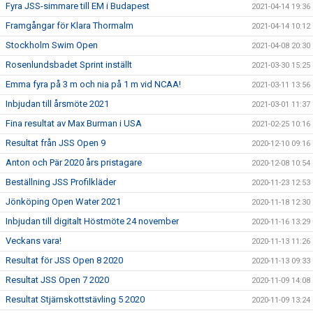
Fyra JSS-simmare till EM i Budapest
2021-04-14 19:36
Framgångar för Klara Thormalm
2021-04-14 10:12
Stockholm Swim Open
2021-04-08 20:30
Rosenlundsbadet Sprint inställt
2021-03-30 15:25
Emma fyra på 3 m och nia på 1 m vid NCAA!
2021-03-11 13:56
Inbjudan till årsmöte 2021
2021-03-01 11:37
Fina resultat av Max Burman i USA
2021-02-25 10:16
Resultat från JSS Open 9
2020-12-10 09:16
Anton och Pär 2020 års pristagare
2020-12-08 10:54
Beställning JSS Profilkläder
2020-11-23 12:53
Jönköping Open Water 2021
2020-11-18 12:30
Inbjudan till digitalt Höstmöte 24 november
2020-11-16 13:29
Veckans vara!
2020-11-13 11:26
Resultat för JSS Open 8 2020
2020-11-13 09:33
Resultat JSS Open 7 2020
2020-11-09 14:08
Resultat Stjärnskottstävling 5 2020
2020-11-09 13:24