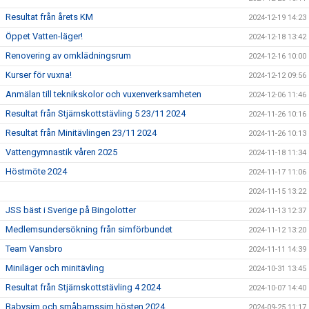
Resultat från årets KM
2024-12-19 14:23
Öppet Vatten-läger!
2024-12-18 13:42
Renovering av omklädningsrum
2024-12-16 10:00
Kurser för vuxna!
2024-12-12 09:56
Anmälan till teknikskolor och vuxenverksamheten
2024-12-06 11:46
Resultat från Stjärnskottstävling 5 23/11 2024
2024-11-26 10:16
Resultat från Minitävlingen 23/11 2024
2024-11-26 10:13
Vattengymnastik våren 2025
2024-11-18 11:34
Höstmöte 2024
2024-11-17 11:06
2024-11-15 13:22
JSS bäst i Sverige på Bingolotter
2024-11-13 12:37
Medlemsundersökning från simförbundet
2024-11-12 13:20
Team Vansbro
2024-11-11 14:39
Miniläger och minitävling
2024-10-31 13:45
Resultat från Stjärnskottstävling 4 2024
2024-10-07 14:40
Babysim och småbarnssim hösten 2024
2024-09-25 11:17