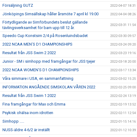
Försäljning GUTZ
2022-04-07 18:31
Jönköpings Simsällskap håller årsmöte 7 april kl 19.00
2022-04-04 08:26
Förtydligande av Simförbundets beslut gällande
2022-03-31 11:54
tävlingsverksamhet för barn upp till 12 år.
Speedo Cup Konstsim 2/4 på Rosenluindsbadet
2022-03-30 09:57
2022 NCAA MEN’S D1 CHAMPIONSHIPS
2022-03-24 09:20
Resultat från JSS Swim 2 2022
2022-03-23 19:16
Junior - SM i simhopp med framgångar för JSS tjejer
2022-03-18 20:00
2022 NCAA WOMEN’S D1 CHAMPIONSHIPS
2022-03-17 13:34
Våra simmare i USA, en sammanfattning
2022-03-02 15:25
INFORMATION ANGÅENDE SIMSKOLAN VÅREN 2022
2022-02-25 09:00
Resultat från JSS Swim 1 2022
2022-02-24 13:19
Fina framgångar för Max och Emma
2022-02-19 13:52
Psykisk ohälsa inom idrotten
2022-02-11 12:54
Simhopp .....
2022-01-15 14:16
NUSS-äldre 4-6/2 är inställt
2022-01-12 10:39