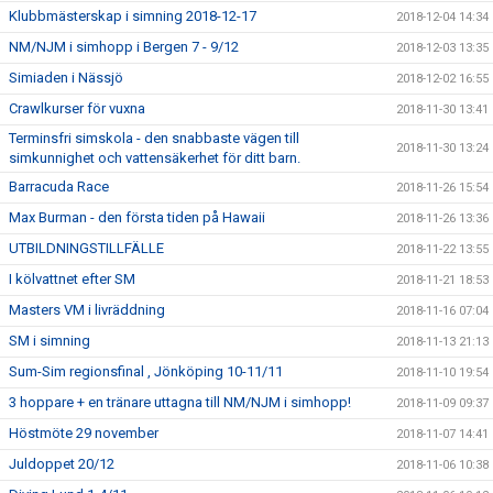
Klubbmästerskap i simning 2018-12-17
2018-12-04 14:34
NM/NJM i simhopp i Bergen 7 - 9/12
2018-12-03 13:35
Simiaden i Nässjö
2018-12-02 16:55
Crawlkurser för vuxna
2018-11-30 13:41
Terminsfri simskola - den snabbaste vägen till
2018-11-30 13:24
simkunnighet och vattensäkerhet för ditt barn.
Barracuda Race
2018-11-26 15:54
Max Burman - den första tiden på Hawaii
2018-11-26 13:36
UTBILDNINGSTILLFÄLLE
2018-11-22 13:55
I kölvattnet efter SM
2018-11-21 18:53
Masters VM i livräddning
2018-11-16 07:04
SM i simning
2018-11-13 21:13
Sum-Sim regionsfinal , Jönköping 10-11/11
2018-11-10 19:54
3 hoppare + en tränare uttagna till NM/NJM i simhopp!
2018-11-09 09:37
Höstmöte 29 november
2018-11-07 14:41
Juldoppet 20/12
2018-11-06 10:38