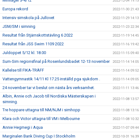
Miniläger 3-4/12
2022-12-04 19:13
Europa rekord
2022-11-30 21:43
Intensiv simskola på Jullovet
2022-11-29 14:13
JSM/SM i simning
2022-11-23 22:34
Resultat från Stjärnskottstävling 6 2022
2022-11-19 14:45
Resultat från JSS Swim 1109 2022
2022-11-16 19:42
Juldoppet 5/12 kl. 18.00
2022-11-15 09:40
Sum-Sim regionsfinal på Rosenlundsbadet 12-13 november
2022-11-14 14:05
Kallelse till FIKA-TRÄFF
2022-11-14 09:52
Vattengymnastik 14/11 Kl 17.25 inställd pga sjukdom .
2022-11-14 09:05
24 november tar vi beslut om nästa års verksamhet.
2022-11-11 13:46
Albin, Annie och Jacob till Nordiska Mästerskapen i
2022-11-08 13:57
simning.
Tre hoppare uttagna till NM/NJM i simhopp
2022-11-08 13:16
Klara och Victor uttagna till VM i Melbourne
2022-11-08 10:32
Annie Hegmegi i Aqua
2022-11-07 09:44
Marginalen Bank Diving Cup I Stockholm
2022-10-31 16:39