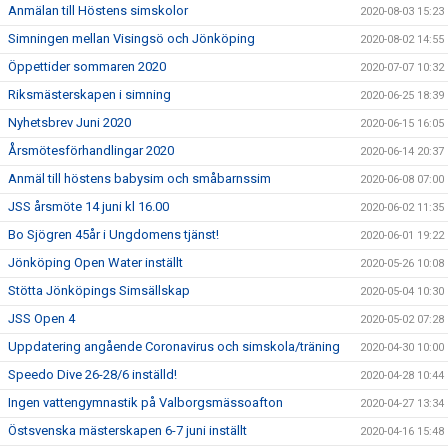
Anmälan till Höstens simskolor
2020-08-03 15:23
Simningen mellan Visingsö och Jönköping
2020-08-02 14:55
Öppettider sommaren 2020
2020-07-07 10:32
Riksmästerskapen i simning
2020-06-25 18:39
Nyhetsbrev Juni 2020
2020-06-15 16:05
Årsmötesförhandlingar 2020
2020-06-14 20:37
Anmäl till höstens babysim och småbarnssim
2020-06-08 07:00
JSS årsmöte 14 juni kl 16.00
2020-06-02 11:35
Bo Sjögren 45år i Ungdomens tjänst!
2020-06-01 19:22
Jönköping Open Water inställt
2020-05-26 10:08
Stötta Jönköpings Simsällskap
2020-05-04 10:30
JSS Open 4
2020-05-02 07:28
Uppdatering angående Coronavirus och simskola/träning
2020-04-30 10:00
Speedo Dive 26-28/6 inställd!
2020-04-28 10:44
Ingen vattengymnastik på Valborgsmässoafton
2020-04-27 13:34
Östsvenska mästerskapen 6-7 juni inställt
2020-04-16 15:48