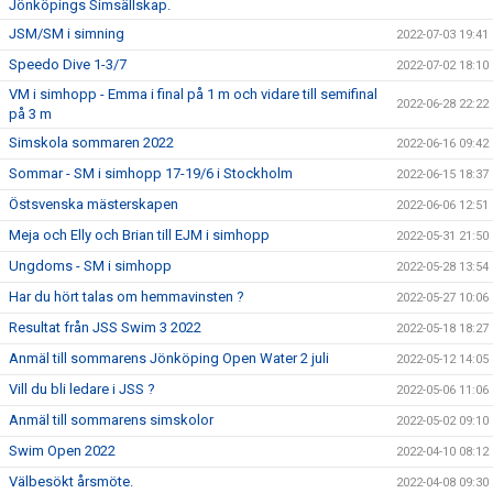
Jönköpings Simsällskap.
JSM/SM i simning
2022-07-03 19:41
Speedo Dive 1-3/7
2022-07-02 18:10
VM i simhopp - Emma i final på 1 m och vidare till semifinal
2022-06-28 22:22
på 3 m
Simskola sommaren 2022
2022-06-16 09:42
Sommar - SM i simhopp 17-19/6 i Stockholm
2022-06-15 18:37
Östsvenska mästerskapen
2022-06-06 12:51
Meja och Elly och Brian till EJM i simhopp
2022-05-31 21:50
Ungdoms - SM i simhopp
2022-05-28 13:54
Har du hört talas om hemmavinsten ?
2022-05-27 10:06
Resultat från JSS Swim 3 2022
2022-05-18 18:27
Anmäl till sommarens Jönköping Open Water 2 juli
2022-05-12 14:05
Vill du bli ledare i JSS ?
2022-05-06 11:06
Anmäl till sommarens simskolor
2022-05-02 09:10
Swim Open 2022
2022-04-10 08:12
Välbesökt årsmöte.
2022-04-08 09:30