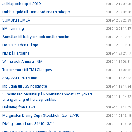
Julklappshoppet 2019
2019-12-10 09:58
Dubbla guld till Emma vid NM i simhopp
2019-12-09 08:28
SUMSIM i UMEÅ
2019-12-06 20:39
EM i simning
2019-12-04 11:47
Anmälan till babysim och småbarnssim
2019-12-02 13:22
Höstsimiaden i Eksjö
2019-12-01 10:10
NM på Färöarna
2019-11-29 21:17
Wilma och Annie till NM
2019-11-19 06:31
Tre simmare till EM i Glasgow
2019-11-18 06:32
SM/JSM i Eskilstuna
2019-11-13 21:23
Inbjudan till JSS höstmöte
2019-11-12 14:24
Sumsim regionsfinal på Rosenlundsbadet. Ett lyckad
2019-11-11 14:52
arrangemang ut flera synvinklar.
Hälsning från Hawaii
2019-11-09 14:03
Marginalen Diving Cup i Stockholm 25 - 27/10
2019-11-04 13:18
Diving Lund i Lund 31/10 - 3/11
2019-11-04 13:18
Öppna Östsvenska Mästerskap i simhopp