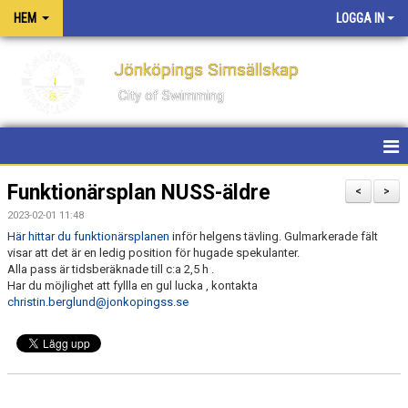
HEM
LOGGA IN
Jönköpings Simsällskap
City of Swimming
HEM
Funktionärsplan NUSS-äldre
<
>
2023-02-01 11:48
NYHETER
Här hittar du funktionärsplanen
inför helgens tävling. Gulmarkerade fält
visar att det är en ledig position för hugade spekulanter.
KONTAKT
Alla pass är tidsberäknade till c:a 2,5 h .
Har du möjlighet att fyllla en gul lucka , kontakta
christin.berglund@jonkopingss.se
OM KLUBBEN
PM FÖR TÄVLINGAR OCH LÄGER
PRIVATLEKTIONER