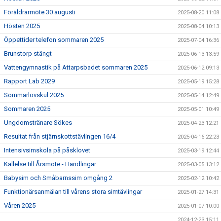
Föräldrarmöte 30 augusti
2025-08-20 11:08
Hösten 2025
2025-08-04 10:13
Öppettider telefon sommaren 2025
2025-07-04 16:36
Brunstorp stängt
2025-06-13 13:59
Vattengymnastik på Attarpsbadet sommaren 2025
2025-06-12 09:13
Rapport Lab 2029
2025-05-19 15:28
Sommarlovskul 2025
2025-05-14 12:49
Sommaren 2025
2025-05-01 10:49
Ungdomstränare Sökes
2025-04-23 12:21
Resultat från stjärnskottstävlingen 16/4
2025-04-16 22:23
Intensivsimskola på påsklovet
2025-03-19 12:44
Kallelse till Årsmöte - Handlingar
2025-03-05 13:12
Babysim och Småbarnssim omgång 2
2025-02-12 10:42
Funktionärsanmälan till vårens stora simtävlingar
2025-01-27 14:31
Våren 2025
2025-01-07 10:00
2024-12-23 15:11