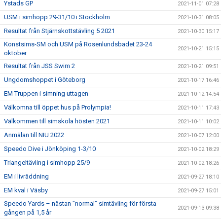
Ystads GP
2021-11-01 07:28
USM i simhopp 29-31/10 i Stockholm
2021-10-31 08:05
Resultat från Stjärnskottstävling 5 2021
2021-10-30 15:17
Konstsims-SM och USM på Rosenlundsbadet 23-24
2021-10-21 15:15
oktober
Resultat från JSS Swim 2
2021-10-21 09:51
Ungdomshoppet i Göteborg
2021-10-17 16:46
EM Truppen i simning uttagen
2021-10-12 14:54
Välkomna till öppet hus på Prolympia!
2021-10-11 17:43
Välkommen till simskola hösten 2021
2021-10-11 10:02
Anmälan till NIU 2022
2021-10-07 12:00
Speedo Dive i Jönköping 1-3/10
2021-10-02 18:29
Triangeltävling i simhopp 25/9
2021-10-02 18:26
EM i livräddning
2021-09-27 18:10
EM kval i Väsby
2021-09-27 15:01
Speedo Yards – nästan ”normal” simtävling för första
2021-09-13 09:38
gången på 1,5 år