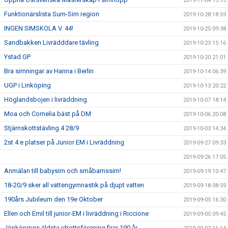
2019-11-04 13:13
Funktionärslista Sum-Sim region
2019-10-28 18:59
INGEN SIMSKOLA V. 44!
2019-10-25 09:38
Sandbakken Livrädddare tävling
2019-10-23 15:16
Ystad GP
2019-10-20 21:01
Bra simningar av Hanna i Berlin
2019-10-14 06:39
UGP i Linköping
2019-10-13 20:22
Höglandsbojen i livräddning
2019-10-07 18:14
Moa och Cornelia bäst på DM
2019-10-06 20:08
Stjärnskottstävling 4 28/9
2019-10-03 14:34
2st 4:e platser på Junior EM i Livräddning
2019-09-27 09:33
2019-09-26 17:05
Anmälan till babysim och småbarnssim!
2019-09-19 10:47
18-20/9 sker all vattengymnastik på djupt vatten
2019-09-18 08:59
190års Jubileum den 19e Oktober
2019-09-05 16:30
Ellen och Emil till junior-EM i livräddning i Riccione
2019-09-05 09:45
Jönköpings äldsta idrottsförening firar 190 år