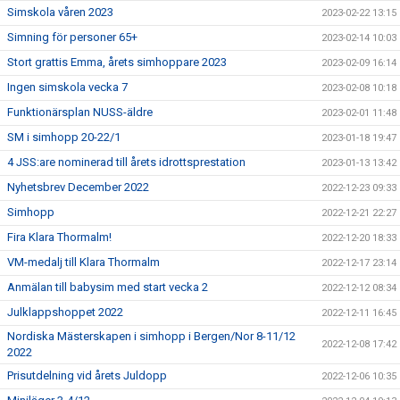
Simskola våren 2023
2023-02-22 13:15
Simning för personer 65+
2023-02-14 10:03
Stort grattis Emma, årets simhoppare 2023
2023-02-09 16:14
Ingen simskola vecka 7
2023-02-08 10:18
Funktionärsplan NUSS-äldre
2023-02-01 11:48
SM i simhopp 20-22/1
2023-01-18 19:47
4 JSS:are nominerad till årets idrottsprestation
2023-01-13 13:42
Nyhetsbrev December 2022
2022-12-23 09:33
Simhopp
2022-12-21 22:27
Fira Klara Thormalm!
2022-12-20 18:33
VM-medalj till Klara Thormalm
2022-12-17 23:14
Anmälan till babysim med start vecka 2
2022-12-12 08:34
Julklappshoppet 2022
2022-12-11 16:45
Nordiska Mästerskapen i simhopp i Bergen/Nor 8-11/12
2022-12-08 17:42
2022
Prisutdelning vid årets Juldopp
2022-12-06 10:35