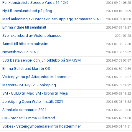
Funktionärslista Speedo Yards 11-12/9
2021-09-01 08:25
Nytt Rosenlundsbad på gång...
2021-08-18 10:09
Med anledning av Coronaviruset- upplägg sommaren 2021
2021-08-09 08:00
Emma vidare till semifinal!
2021-07-29 19:27
Svenskt rekord av Victor Johansson
2021-07-28
Anmäl till höstens babysim
2021-07-06 17:38
Nyhetsbrev Juni 2021
2021-07-06 16:32
JSS bästa senior- och juniorklubb på SM/JSM
2021-07-03 07:57
Emma Gullstrand klar för OS
2021-06-30 10:59
Vattengympa på Attarpsbadet i sommar
2021-06-02 10:27
Masters-SM 3-5/12 i Jönköping
2021-05-31 14:22
SM - GULD till Max, SM - brons till Meja
2021-05-28 19:22
Jönköping Open Water inställt 2021
2021-05-28 13:53
Simskola sommaren 2021
2021-05-25 10:00
EM - brons till Emma Gullstrand
2021-05-16 11:00
Sökes - Vattengympaledare inför höstterminen
2021-05-04 11:51