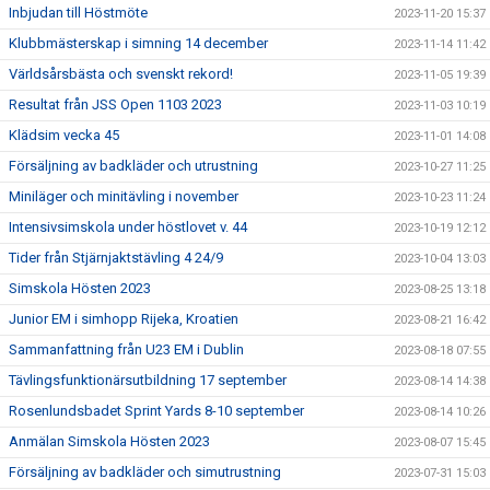
Inbjudan till Höstmöte
2023-11-20 15:37
Klubbmästerskap i simning 14 december
2023-11-14 11:42
Världsårsbästa och svenskt rekord!
2023-11-05 19:39
Resultat från JSS Open 1103 2023
2023-11-03 10:19
Klädsim vecka 45
2023-11-01 14:08
Försäljning av badkläder och utrustning
2023-10-27 11:25
Miniläger och minitävling i november
2023-10-23 11:24
Intensivsimskola under höstlovet v. 44
2023-10-19 12:12
Tider från Stjärnjaktstävling 4 24/9
2023-10-04 13:03
Simskola Hösten 2023
2023-08-25 13:18
Junior EM i simhopp Rijeka, Kroatien
2023-08-21 16:42
Sammanfattning från U23 EM i Dublin
2023-08-18 07:55
Tävlingsfunktionärsutbildning 17 september
2023-08-14 14:38
Rosenlundsbadet Sprint Yards 8-10 september
2023-08-14 10:26
Anmälan Simskola Hösten 2023
2023-08-07 15:45
Försäljning av badkläder och simutrustning
2023-07-31 15:03