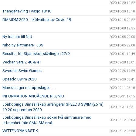
2020-10-20 10:52
Triangeltävling i Växjö 18/10
2020-10-20 10:10
DM/JDM 2020 - i kölvattnet av Covid-19
2020-10-18 20:52
2020-10-08 12:35
Ny tränare till NIU
2020-10-05 22:05
Niko ny elittränare i JSS
2020-10-05 22:00
Resultat för Stjärnskottstävlingen 27/9
2020-10-01 10:49
Veckan vara v. 40 & 41
2020-09-28 16:01
Swedish Swim Games
2020-09-26 17:59
Speedo Swim 2020
2020-09-20 06:41
Marcus äger mittuppslaget ....
2020-09-11 06:10
INFORMATION ANGÅENDE RIG/NIU
2020-08-31 17:15
Jönköpings Simsällskap arrangerar SPEEDO SWIM (25 m)
2020-08-31 13:31
19-20 september 2020
Jönköpings Simsällskap söker två simtränare med
2020-08-12 09:03
erfarenhet från SM/JSM nivå.
VATTENGYMNASTIK
2020-08-12 08:58