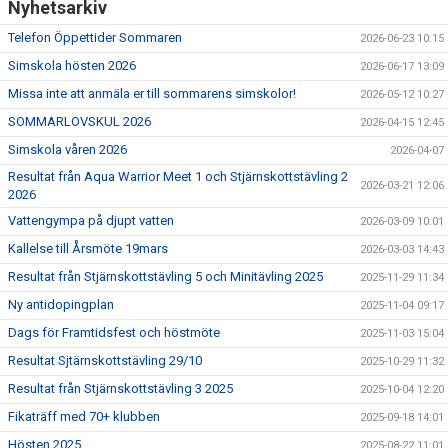
Nyhetsarkiv
BOKNING SIMSKOLA
Telefon Öppettider Sommaren
2026-06-23 10:15
KALENDER
Simskola hösten 2026
2026-06-17 13:09
Missa inte att anmäla er till sommarens simskolor!
2026-05-12 10:27
WEBSHOP
SOMMARLOVSKUL 2026
2026-04-15 12:45
Simskola våren 2026
2026-04-07
Resultat från Aqua Warrior Meet 1 och Stjärnskottstävling 2
2026-03-21 12:06
2026
Vattengympa på djupt vatten
2026-03-09 10:01
Kallelse till Årsmöte 19mars
2026-03-03 14:43
Resultat från Stjärnskottstävling 5 och Minitävling 2025
2025-11-29 11:34
Ny antidopingplan
2025-11-04 09:17
Dags för Framtidsfest och höstmöte
2025-11-03 15:04
Resultat Sjtärnskottstävling 29/10
2025-10-29 11:32
Resultat från Stjärnskottstävling 3 2025
2025-10-04 12:20
Fikaträff med 70+ klubben
2025-09-18 14:01
Hösten 2025
2025-08-22 11:01