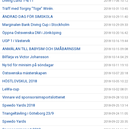
Diving Lund 1-4/11
2018-11-06 10:12
Träff med Torgny ”Tojje” Wirén.
2018-10-31 13:45
ÄNDRAD DAG FÖR SIMSKOLA
2018-10-29 11:40
Marginalen Bank Diving Cup i Stockholm
2018-10-29 09:33
Öppna Östsvenska DM i Jönköping
2018-10-20 16:42
UGP 1 i Västervik
2018-10-16 19:44
ANMÄLAN TILL BABYSIM OCH SMÅBARNSSIM
2018-10-15 09:08
Bilfärja vs Victor Johansson
2018-10-14 04:29
Ny tid för minisim på söndagar
2018-10-11 19:10
Östsvenska mästerskapen
2018-10-07 20:18
HÖSTLOVSKUL 2018
2018-10-05 10:22
LeWa-cup
2018-10-02 08:01
Vinnare vid sponsorsimsportslotteriet
2018-09-28 10:53
Speedo Yards 2018
2018-09-25 13:14
Triangeltävling i Göteborg 23/9
2018-09-24 11:05
Speedo Yards
2018-09-22 20:35