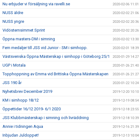
Nu erbjuder vi försäljning via ravelli.se
2020-02-06 11:01
NUSS äldre
2020-02-02 21:06
NUSS yngre
2020-02-02 20:36
Vidösternsimmet Sprint
2020-02-02 20:26
Öppna masters-DM i simning
2020-02-02 13:30
Fem medaljer till JSS vid Junior - SM i simhopp.
2020-02-01 18:39
Västsvenska Öppna Mästerskap i simhopp i Göteborg 25/1
2020-01-29 14:27
UGP i Motala
2020-01-26 21:40
Topphoppning av Emma vid Brittiska Öppna Mästerskapen
2020-01-26 21:27
JSS 190 år
2020-01-22 10:24
Nyhetsbrev December 2019
2019-12-20 10:10
KM i simhopp 18/12
2019-12-19 08:54
Öppettider 16/12 2019- 6/1 2020
2019-12-18 23:55
JSS Klubbmästerskap i simning och livräddning
2019-12-18 10:39
Annie i tidningen Aqua
2019-12-16 21:39
Inbjudan Juldoppet!
2019-12-13 10:04