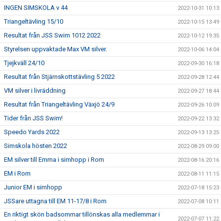
INGEN SIMSKOLA v 44
2022-10-31 10:13
Triangeltävling 15/10
2022-10-15 13:49
Resultat från JSS Swim 1012 2022
2022-10-12 19:35
Styrelsen uppvaktade Max VM silver.
2022-10-06 14:04
Tjejkväll 24/10
2022-09-30 16:18
Resultat från Stjärnskottstävling 5 2022
2022-09-28 12:44
VM silver i livräddning
2022-09-27 18:44
Resultat från Triangeltävling Växjö 24/9
2022-09-26 10:09
Tider från JSS Swim!
2022-09-22 13:32
Speedo Yards 2022
2022-09-13 13:25
Simskola hösten 2022
2022-08-29 09:00
EM silver till Emma i simhopp i Rom
2022-08-16 20:16
EM i Rom
2022-08-11 11:15
Junior EM i simhopp
2022-07-18 15:23
JSSare uttagna till EM 11-17/8 i Rom
2022-07-08 10:11
En riktigt skön badsommar tillönskas alla medlemmar i
2022-07-07 11:22