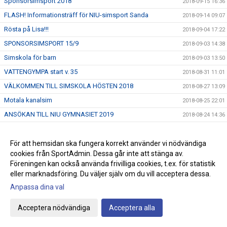
Sponsorsimsport 2018
2018-09-15 16:36
FLASH! Informationsträff för NIU-simsport Sanda
2018-09-14 09:07
Rösta på Lisa!!!
2018-09-04 17:22
SPONSORSIMSPORT 15/9
2018-09-03 14:38
Simskola för barn
2018-09-03 13:50
VATTENGYMPA start v. 35
2018-08-31 11:01
VÄLKOMMEN TILL SIMSKOLA HÖSTEN 2018
2018-08-27 13:09
Motala kanalsim
2018-08-25 22:01
ANSÖKAN TILL NIU GYMNASIET 2019
2018-08-24 14:36
ANMÄL TILL HÖSTENS SIMSKOLA
2018-08-21 08:00
USM/JSM/SM öppet vatten
För att hemsidan ska fungera korrekt använder vi nödvändiga
2018-08-19 15:55
cookies från SportAdmin. Dessa går inte att stänga av.
Nya grupper av Babysim, Start 3/9
2018-08-13 10:55
Föreningen kan också använda frivilliga cookies, t.ex. för statistik
Livräddningsläger på Gotland
2018-08-08 14:30
eller marknadsföring. Du väljer själv om du vill acceptera dessa.
EM i simhopp 6 - 12/8 i Edinburgh/Scotland
2018-08-07 09:30
Anpassa dina val
EM i simning, Glasgow
2018-08-03 08:52
Acceptera nödvändiga
Acceptera alla
Junior - VM i simhopp 22 - 29/7 i Kiev
2018-07-23 13:36