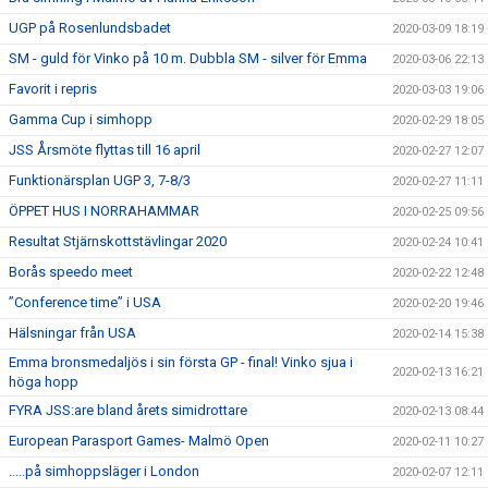
UGP på Rosenlundsbadet
2020-03-09 18:19
SM - guld för Vinko på 10 m. Dubbla SM - silver för Emma
2020-03-06 22:13
Favorit i repris
2020-03-03 19:06
Gamma Cup i simhopp
2020-02-29 18:05
JSS Årsmöte flyttas till 16 april
2020-02-27 12:07
Funktionärsplan UGP 3, 7-8/3
2020-02-27 11:11
ÖPPET HUS I NORRAHAMMAR
2020-02-25 09:56
Resultat Stjärnskottstävlingar 2020
2020-02-24 10:41
Borås speedo meet
2020-02-22 12:48
”Conference time” i USA
2020-02-20 19:46
Hälsningar från USA
2020-02-14 15:38
Emma bronsmedaljös i sin första GP - final! Vinko sjua i
2020-02-13 16:21
höga hopp
FYRA JSS:are bland årets simidrottare
2020-02-13 08:44
European Parasport Games- Malmö Open
2020-02-11 10:27
.....på simhoppsläger i London
2020-02-07 12:11