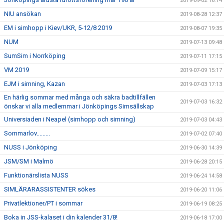
2019-09-02 16:14
NIU ansökan
2019-08-28 12:37
EM i simhopp i Kiev/UKR, 5-12/8 2019
2019-08-07 19:35
NUM
2019-07-13 09:48
SumSim i Norrköping
2019-07-11 17:15
VM 2019
2019-07-09 15:17
EJM i simning, Kazan
2019-07-03 17:13
En härlig sommar med många och säkra badtillfällen
2019-07-03 16:32
önskar vi alla medlemmar i Jönköpings Simsällskap
Universiaden i Neapel (simhopp och simning)
2019-07-03 04:43
Sommarlov.........
2019-07-02 07:40
NUSS i Jönköping
2019-06-30 14:39
JSM/SM i Malmö
2019-06-28 20:15
Funktionärslista NUSS
2019-06-24 14:58
SIMLÄRARASSISTENTER sökes
2019-06-20 11:06
Privatlektioner/PT i sommar
2019-06-19 08:25
Boka in JSS-kalaset i din kalender 31/8!
2019-06-18 17:00