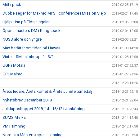
Mitt i prick
2019-02-25 17:19
Dubbelseger för Max vid MPSF conference i Mission Viejo
2019-02-24 17:45
Hjälp Lisa på Eldsjälsgalan
2019-02-05 08:00
Öppna masters DM i Kungsbacka
2019-02-04 12:05
NUSS äldre och yngre
2019-02-03 22:21
Max berättar om tiden på Hawaii
2019-01-30 14:20
Vinter - SM i simhopp, 1 - 3/2
2019-01-28 12:50
UGP i Motala
2019-01-27 22:37
GP i Malmö
2019-01-27 21:36
2018-12-23 14:26
Årets ledare, Årets komet & Årets Junefeltsmedalj
2018-12-21 22:18
Nyhetsbrev December 2018
2018-12-21 22:04
Julklappshoppet 2018, 14 - 16/12 i Jönköping
2018-12-14 20:43
SUMSIM-riks
2018-12-14 12:48
VM i simning
2018-12-12 17:38
Nordiska Mästerskapen i simning
2018-12-08 07:50