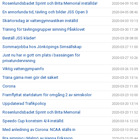
Rosenlundsbadet Sprint och Brita Memorial inställda!
2020-04-09 10:40
En annorlunda tid, tävling och bilder JSS Open 3
2020-04-05 08:46
Skärtorsdag är vattengymnastiken inställd
2020-04-03 10:13
Träning för tävlingsgrupper simning Påsklovet
2020-03-30 17:28
Beställ JSS kläder!
2020-03-28 08:00
Sommarjobba hos Jönköpings Simsällskap
2020-03-27 11:00
Just nu har vi gott om plats i bassängen för
2020-03-27 10:26
privatundervisning
Viktig vattengympainfo
2020-03-26 15:09
Träna gärna men gör det säkert
2020-03-25 13:16
Corona
2020-03-23 11:00
Framflyttat startdatum för omgång 2 av simskolor
2020-03-23 10:00
Uppdaterad Trafikpolicy
2020-03-20 13:14
Rosenlundsbadet Sprint och Brita Memorial
2020-03-20 11:52
Speedo Cup konstsim 4/4 inställd.
2020-03-16 12:53
Med anledning av Corona: NCAA ställs in
2020-03-10 09:42
Bra simning i Malmö av Hanna Eriksson
2020-03-10 05:44