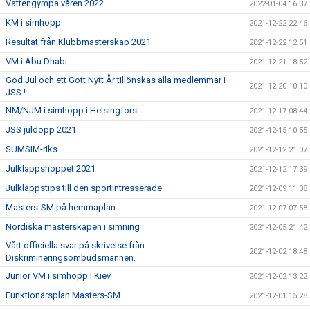
Vattengympa våren 2022
2022-01-04 16:37
KM i simhopp
2021-12-22 22:46
Resultat från Klubbmästerskap 2021
2021-12-22 12:51
VM i Abu Dhabi
2021-12-21 18:52
God Jul och ett Gott Nytt År tillönskas alla medlemmar i
2021-12-20 10:10
JSS !
NM/NJM i simhopp i Helsingfors
2021-12-17 08:44
JSS juldopp 2021
2021-12-15 10:55
SUMSIM-riks
2021-12-12 21:07
Julklappshoppet 2021
2021-12-12 17:39
Julklappstips till den sportintresserade
2021-12-09 11:08
Masters-SM på hemmaplan
2021-12-07 07:58
Nordiska mästerskapen i simning
2021-12-05 21:42
Vårt officiella svar på skrivelse från
2021-12-02 18:48
Diskrimineringsombudsmannen.
Junior VM i simhopp I Kiev
2021-12-02 13:22
Funktionärsplan Masters-SM
2021-12-01 15:28