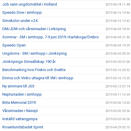
Job vann ungdomstitel i Holland
2019-06-18 11:48
Speedo Dive i simhopp
2019-06-16 19:46
Simskolor under v.24
2019-06-10 13:42
DM/JDM och vårsimiaden i Linköping
2019-06-09 18:35
Sommar - SM i simhopp, 7-9 juni 2019 i Karlskoga/Örebro
2019-06-04 21:40
Speedo Open
2019-06-04 19:29
Ungdoms - SM i simhopp i Jönköping
2019-06-03 09:20
Jönköpings Simsällskap 190 år
2019-05-20 07:00
Benchmarking hos Friskis och Svettis
2019-05-16 20:52
Emma och Vinko uttagna till VM i simhopp
2019-05-16 15:25
Ny simmare till JSS
2019-05-12 07:14
Neptuniaden i simhopp
2019-05-11 14:24
Brita Memorial 2019
2019-05-06 13:05
Vårsimiaden i Nässjö
2019-05-05 20:56
Inställd vattengympa
2019-05-03 06:06
Rosenlundsbadet Sprint
2019-04-29 05:10