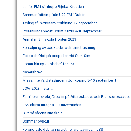
Junior EM i simhopp Rijeka, Kroatien
Sammanfattning från U23 EM i Dublin
Tävlingsfunktionärsutbildning 17 september
Rosenlundsbadet Sprint Yards 8-10 september
Anmälan Simskola Hösten 2023
Försäljning av badkläder och simutrustning
Felix och Olof på prispallen vid Sum-Sim
Johan blir ny klubbchef för JSS
Nyhetsbrev
Missa inte Yardstävlingen i Jönköping 8-10 september !
JOW 2023 Inställt.
Familjesimskola, Drop-in på Attarpsbadet och Brunstorpsbadet
JSS aktiva uttagna till Universiaden
Slut på vårens simskola
Sommarlovskul
Förändrade debiteringsrutiner vid tävlingar i JSS