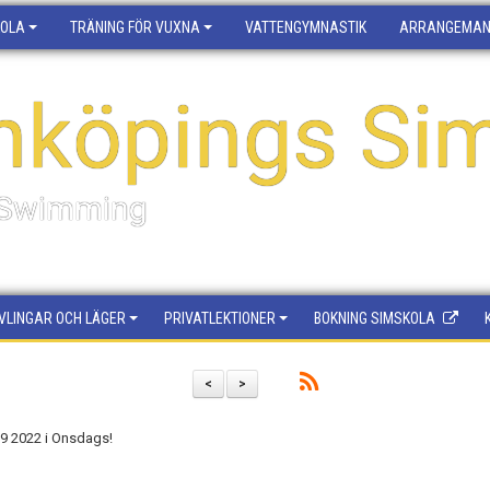
KOLA
TRÄNING FÖR VUXNA
VATTENGYMNASTIK
ARRANGEMA
nköpings Sim
f Swimming
VLINGAR OCH LÄGER
PRIVATLEKTIONER
BOKNING SIMSKOLA
<
>
09 2022 i Onsdags!