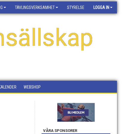
NG
TÄVLINGSVERKSAMHET
STYRELSE
LOGGA IN
sällskap
KALENDER
WEBSHOP
VÅRA SPONSORER