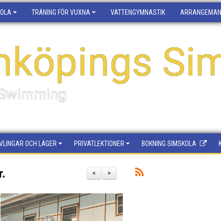
KOLA
TRÄNING FÖR VUXNA
VATTENGYMNASTIK
ARRANGEMA
nköpings Sim
f Swimming
VLINGAR OCH LÄGER
PRIVATLEKTIONER
BOKNING SIMSKOLA
r.
<
>