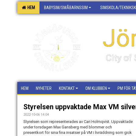
HEM
BABYSIM/SMÅBARNSSIM
SIMSKOLA/TEKNIKS
Jö
City o
HEM
NYHETER
KONTAKT
OM KLUBBEN
PM FÖR TÄ
Styrelsen uppvaktade Max VM silve
2022-10-06 14:04
Styrelsen som representerades av Cari Holmqvist. Uppvaktade
under torsdagen Max Gansberg med blommer och
presentkort för sina fina insatser på VM i livräddning som gick