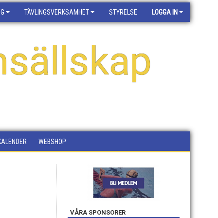
NG
TÄVLINGSVERKSAMHET
STYRELSE
LOGGA IN
sällskap
KALENDER
WEBSHOP
VÅRA SPONSORER