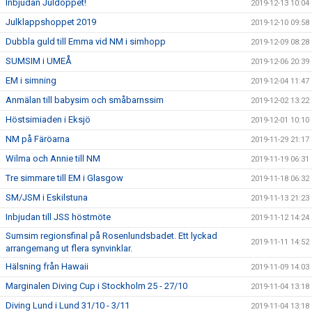
Inbjudan Juldoppet!
2019-12-13 10:04
Julklappshoppet 2019
2019-12-10 09:58
Dubbla guld till Emma vid NM i simhopp
2019-12-09 08:28
SUMSIM i UMEÅ
2019-12-06 20:39
EM i simning
2019-12-04 11:47
Anmälan till babysim och småbarnssim
2019-12-02 13:22
Höstsimiaden i Eksjö
2019-12-01 10:10
NM på Färöarna
2019-11-29 21:17
Wilma och Annie till NM
2019-11-19 06:31
Tre simmare till EM i Glasgow
2019-11-18 06:32
SM/JSM i Eskilstuna
2019-11-13 21:23
Inbjudan till JSS höstmöte
2019-11-12 14:24
Sumsim regionsfinal på Rosenlundsbadet. Ett lyckad
2019-11-11 14:52
arrangemang ut flera synvinklar.
Hälsning från Hawaii
2019-11-09 14:03
Marginalen Diving Cup i Stockholm 25 - 27/10
2019-11-04 13:18
Diving Lund i Lund 31/10 - 3/11
2019-11-04 13:18