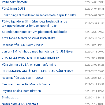
Välbesökt årsmöte.
2022-04-08 09:30
Försäljning GUTZ
2022-04-07 18:31
Jönköpings Simsällskap håller årsmöte 7 april kl 19.00
2022-04-04 08:26
Förtydligande av Simförbundets beslut gällande
2022-03-31 11:54
tävlingsverksamhet för barn upp till 12 år.
Speedo Cup Konstsim 2/4 på Rosenluindsbadet
2022-03-30 09:57
2022 NCAA MEN’S D1 CHAMPIONSHIPS
2022-03-24 09:20
Resultat från JSS Swim 2 2022
2022-03-23 19:16
Junior - SM i simhopp med framgångar för JSS tjejer
2022-03-18 20:00
2022 NCAA WOMEN’S D1 CHAMPIONSHIPS
2022-03-17 13:34
Våra simmare i USA, en sammanfattning
2022-03-02 15:25
INFORMATION ANGÅENDE SIMSKOLAN VÅREN 2022
2022-02-25 09:00
Resultat från JSS Swim 1 2022
2022-02-24 13:19
Fina framgångar för Max och Emma
2022-02-19 13:52
Psykisk ohälsa inom idrotten
2022-02-11 12:54
Simhopp .....
2022-01-15 14:16
NUSS-äldre 4-6/2 är inställt
2022-01-12 10:39