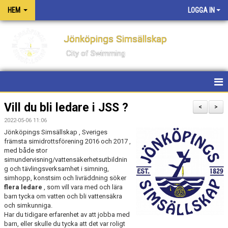
HEM
LOGGA IN
Jönköpings Simsällskap
City of Swimming
HEM
Vill du bli ledare i JSS ?
<
>
2022-05-06 11:06
NYHETER
Jönköpings Simsällskap , Sveriges
främsta simidrottsförening 2016 och 2017 ,
KONTAKT
med både stor
simundervisning/vattensäkerhetsutbildnin
g och tävlingsverksamhet i simning,
OM KLUBBEN
simhopp, konstsim och livräddning söker
flera ledare
, som vill vara med och lära
PM FÖR TÄVLINGAR OCH LÄGER
barn tycka om vatten och bli vattensäkra
och simkunniga.
Har du tidigare erfarenhet av att jobba med
PRIVATLEKTIONER
barn, eller skulle du tycka att det var roligt