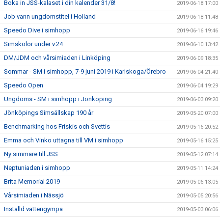
Boka in JSS-kalaset i din kalender 31/8!
2019-06-18 17:00
Job vann ungdomstitel i Holland
2019-06-18 11:48
Speedo Dive i simhopp
2019-06-16 19:46
Simskolor under v.24
2019-06-10 13:42
DM/JDM och vårsimiaden i Linköping
2019-06-09 18:35
Sommar - SM i simhopp, 7-9 juni 2019 i Karlskoga/Örebro
2019-06-04 21:40
Speedo Open
2019-06-04 19:29
Ungdoms - SM i simhopp i Jönköping
2019-06-03 09:20
Jönköpings Simsällskap 190 år
2019-05-20 07:00
Benchmarking hos Friskis och Svettis
2019-05-16 20:52
Emma och Vinko uttagna till VM i simhopp
2019-05-16 15:25
Ny simmare till JSS
2019-05-12 07:14
Neptuniaden i simhopp
2019-05-11 14:24
Brita Memorial 2019
2019-05-06 13:05
Vårsimiaden i Nässjö
2019-05-05 20:56
Inställd vattengympa
2019-05-03 06:06