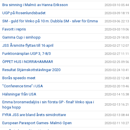
Bra simning i Malmö av Hanna Eriksson
2020-03-10 05:44
UGP på Rosenlundsbadet
2020-03-09 18:19
SM - guld för Vinko på 10 m. Dubbla SM - silver för Emma
2020-03-06 22:13
Favorit i repris
2020-03-03 19:06
Gamma Cup i simhopp
2020-02-29 18:05
JSS Årsmöte flyttas till 16 april
2020-02-27 12:07
Funktionärsplan UGP 3, 7-8/3
2020-02-27 11:11
ÖPPET HUS I NORRAHAMMAR
2020-02-25 09:56
Resultat Stjärnskottstävlingar 2020
2020-02-24 10:41
Borås speedo meet
2020-02-22 12:48
”Conference time” i USA
2020-02-20 19:46
Hälsningar från USA
2020-02-14 15:38
Emma bronsmedaljös i sin första GP - final! Vinko sjua i
2020-02-13 16:21
höga hopp
FYRA JSS:are bland årets simidrottare
2020-02-13 08:44
European Parasport Games- Malmö Open
2020-02-11 10:27