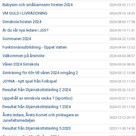
Babysim och småbarnssim hösten 2024
2024-09-25 11:17
VM GULD i LIVRÄDDNING
2024-09-10 18:35
Simskola hösten 2024
2024-08-05 17:38
Är du vår nya ledare i JSS?
2024-05-14 11:31
Sommaren 2024
2024-04-22 12:00
Funktionärsutbildning - Öppet Vatten
2024-04-04 15:52
Välkommen på årsmöte
2024-04-04 08:57
Våren 2024 Simskola
2024-03-24 08:00
Simträning för 65+ till våren 2024 omgång 2
2024-03-12 15:08
JOYNA - nytt spel från Folkspel
2024-03-12 11:03
Resultat från Stjärnskottstävling 2 2024
2024-02-26 13:57
Uppehåll av simskola vecka 7 (sportlov)
2024-02-07 11:55
Resultat från Stjärnskottstävling 1 2024
2024-01-29 11:05
Årets ledare, Årets Komet och pristagare av
2023-12-12 20:10
Junefeltsmedaljen
Resultat från Stjärnskottstävling 5 2023
2023-11-30 14:36