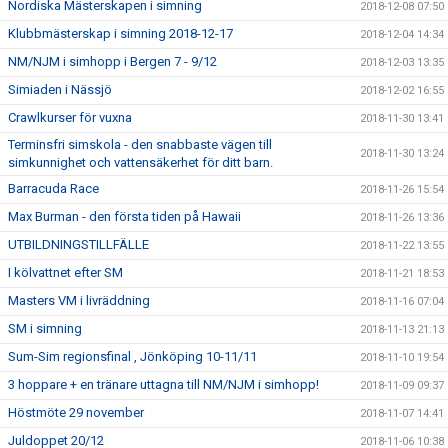
Nordiska Mästerskapen i simning
2018-12-08 07:50
Klubbmästerskap i simning 2018-12-17
2018-12-04 14:34
NM/NJM i simhopp i Bergen 7 - 9/12
2018-12-03 13:35
Simiaden i Nässjö
2018-12-02 16:55
Crawlkurser för vuxna
2018-11-30 13:41
Terminsfri simskola - den snabbaste vägen till
2018-11-30 13:24
simkunnighet och vattensäkerhet för ditt barn.
Barracuda Race
2018-11-26 15:54
Max Burman - den första tiden på Hawaii
2018-11-26 13:36
UTBILDNINGSTILLFÄLLE
2018-11-22 13:55
I kölvattnet efter SM
2018-11-21 18:53
Masters VM i livräddning
2018-11-16 07:04
SM i simning
2018-11-13 21:13
Sum-Sim regionsfinal , Jönköping 10-11/11
2018-11-10 19:54
3 hoppare + en tränare uttagna till NM/NJM i simhopp!
2018-11-09 09:37
Höstmöte 29 november
2018-11-07 14:41
Juldoppet 20/12
2018-11-06 10:38