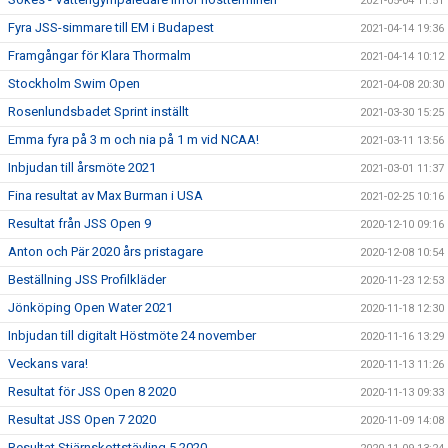
2021-05-04 11:51
Fyra JSS-simmare till EM i Budapest
2021-04-14 19:36
Framgångar för Klara Thormalm
2021-04-14 10:12
Stockholm Swim Open
2021-04-08 20:30
Rosenlundsbadet Sprint inställt
2021-03-30 15:25
Emma fyra på 3 m och nia på 1 m vid NCAA!
2021-03-11 13:56
Inbjudan till årsmöte 2021
2021-03-01 11:37
Fina resultat av Max Burman i USA
2021-02-25 10:16
Resultat från JSS Open 9
2020-12-10 09:16
Anton och Pär 2020 års pristagare
2020-12-08 10:54
Beställning JSS Profilkläder
2020-11-23 12:53
Jönköping Open Water 2021
2020-11-18 12:30
Inbjudan till digitalt Höstmöte 24 november
2020-11-16 13:29
Veckans vara!
2020-11-13 11:26
Resultat för JSS Open 8 2020
2020-11-13 09:33
Resultat JSS Open 7 2020
2020-11-09 14:08
Resultat Stjärnskottstävling 5 2020