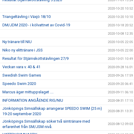
2020-11-09 13:24
2020-10-20 10:52
Triangeltävling i Växjö 18/10
2020-10-20 10:10
DM/JDM 2020 - i kölvattnet av Covid-19
2020-10-18 20:52
2020-10-08 12:35
Ny tränare till NIU
2020-10-05 22:05
Niko ny elittränare i JSS
2020-10-05 22:00
Resultat för Stjärnskottstävlingen 27/9
2020-10-01 10:49
Veckan vara v. 40 & 41
2020-09-28 16:01
Swedish Swim Games
2020-09-26 17:59
Speedo Swim 2020
2020-09-20 06:41
Marcus äger mittuppslaget ....
2020-09-11 06:10
INFORMATION ANGÅENDE RIG/NIU
2020-08-31 17:15
Jönköpings Simsällskap arrangerar SPEEDO SWIM (25 m)
2020-08-31 13:31
19-20 september 2020
Jönköpings Simsällskap söker två simtränare med
2020-08-12 09:03
erfarenhet från SM/JSM nivå.