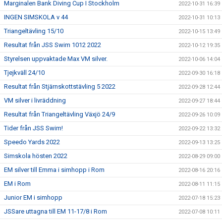
Marginalen Bank Diving Cup I Stockholm
2022-10-31 16:39
INGEN SIMSKOLA v 44
2022-10-31 10:13
Triangeltävling 15/10
2022-10-15 13:49
Resultat från JSS Swim 1012 2022
2022-10-12 19:35
Styrelsen uppvaktade Max VM silver.
2022-10-06 14:04
Tjejkväll 24/10
2022-09-30 16:18
Resultat från Stjärnskottstävling 5 2022
2022-09-28 12:44
VM silver i livräddning
2022-09-27 18:44
Resultat från Triangeltävling Växjö 24/9
2022-09-26 10:09
Tider från JSS Swim!
2022-09-22 13:32
Speedo Yards 2022
2022-09-13 13:25
Simskola hösten 2022
2022-08-29 09:00
EM silver till Emma i simhopp i Rom
2022-08-16 20:16
EM i Rom
2022-08-11 11:15
Junior EM i simhopp
2022-07-18 15:23
JSSare uttagna till EM 11-17/8 i Rom
2022-07-08 10:11