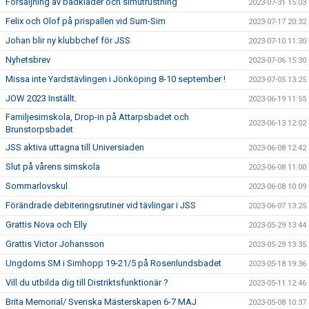
Försäljning av badkläder och simutrustning
2023-07-31 15:03
Felix och Olof på prispallen vid Sum-Sim
2023-07-17 20:32
Johan blir ny klubbchef för JSS
2023-07-10 11:30
Nyhetsbrev
2023-07-06 15:30
Missa inte Yardstävlingen i Jönköping 8-10 september !
2023-07-05 13:25
JOW 2023 Inställt.
2023-06-19 11:55
Familjesimskola, Drop-in på Attarpsbadet och
2023-06-13 12:02
Brunstorpsbadet
JSS aktiva uttagna till Universiaden
2023-06-08 12:42
Slut på vårens simskola
2023-06-08 11:00
Sommarlovskul
2023-06-08 10:09
Förändrade debiteringsrutiner vid tävlingar i JSS
2023-06-07 13:25
Grattis Nova och Elly
2023-05-29 13:44
Grattis Victor Johansson
2023-05-29 13:35
Ungdoms SM i Simhopp 19-21/5 på Rosenlundsbadet
2023-05-18 19:36
Vill du utbilda dig till Distriktsfunktionär ?
2023-05-11 12:46
Brita Memorial/ Svenska Mästerskapen 6-7 MAJ
2023-05-08 10:37