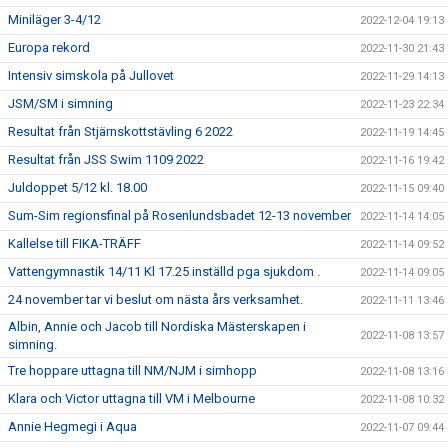
Miniläger 3-4/12
2022-12-04 19:13
Europa rekord
2022-11-30 21:43
Intensiv simskola på Jullovet
2022-11-29 14:13
JSM/SM i simning
2022-11-23 22:34
Resultat från Stjärnskottstävling 6 2022
2022-11-19 14:45
Resultat från JSS Swim 1109 2022
2022-11-16 19:42
Juldoppet 5/12 kl. 18.00
2022-11-15 09:40
Sum-Sim regionsfinal på Rosenlundsbadet 12-13 november
2022-11-14 14:05
Kallelse till FIKA-TRÄFF
2022-11-14 09:52
Vattengymnastik 14/11 Kl 17.25 inställd pga sjukdom .
2022-11-14 09:05
24 november tar vi beslut om nästa års verksamhet.
2022-11-11 13:46
Albin, Annie och Jacob till Nordiska Mästerskapen i
2022-11-08 13:57
simning.
Tre hoppare uttagna till NM/NJM i simhopp
2022-11-08 13:16
Klara och Victor uttagna till VM i Melbourne
2022-11-08 10:32
Annie Hegmegi i Aqua
2022-11-07 09:44