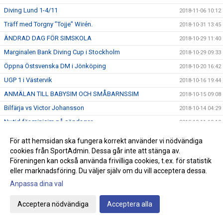
Diving Lund 1-4/11
2018-11-06 10:12
Träff med Torgny ”Tojje” Wirén.
2018-10-31 13:45
ÄNDRAD DAG FÖR SIMSKOLA
2018-10-29 11:40
Marginalen Bank Diving Cup i Stockholm
2018-10-29 09:33
Öppna Östsvenska DM i Jönköping
2018-10-20 16:42
UGP 1 i Västervik
2018-10-16 19:44
ANMÄLAN TILL BABYSIM OCH SMÅBARNSSIM
2018-10-15 09:08
Bilfärja vs Victor Johansson
2018-10-14 04:29
Ny tid för minisim på söndagar
2018-10-11 19:10
Östsvenska mästerskapen
2018-10-07 20:18
För att hemsidan ska fungera korrekt använder vi nödvändiga
HÖSTLOVSKUL 2018
cookies från SportAdmin. Dessa går inte att stänga av.
2018-10-05 10:22
Föreningen kan också använda frivilliga cookies, t.ex. för statistik
LeWa-cup
2018-10-02 08:01
eller marknadsföring. Du väljer själv om du vill acceptera dessa.
Vinnare vid sponsorsimsportslotteriet
2018-09-28 10:53
Anpassa dina val
Speedo Yards 2018
2018-09-25 13:14
Acceptera nödvändiga
Acceptera alla
Triangeltävling i Göteborg 23/9
2018-09-24 11:05
Speedo Yards
2018-09-22 20:35