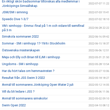
En riktigt skön badsommar tillönskas alla medlemmar i
2022-07-07 11:22
Jönköpings Simsällskap.
JSM/SM i simning
2022-07-03 19:41
Speedo Dive 1-3/7
2022-07-02 18:10
VM i simhopp - Emma i final på 1 m och vidare till semifinal
2022-06-28 22:22
på 3 m
Simskola sommaren 2022
2022-06-16 09:42
Sommar - SM i simhopp 17-19/6 i Stockholm
2022-06-15 18:37
Östsvenska mästerskapen
2022-06-06 12:51
Meja och Elly och Brian till EJM i simhopp
2022-05-31 21:50
Ungdoms - SM i simhopp
2022-05-28 13:54
Har du hört talas om hemmavinsten ?
2022-05-27 10:06
Resultat från JSS Swim 3 2022
2022-05-18 18:27
Anmäl till sommarens Jönköping Open Water 2 juli
2022-05-12 14:05
Vill du bli ledare i JSS ?
2022-05-06 11:06
Anmäl till sommarens simskolor
2022-05-02 09:10
Swim Open 2022
2022-04-10 08:12