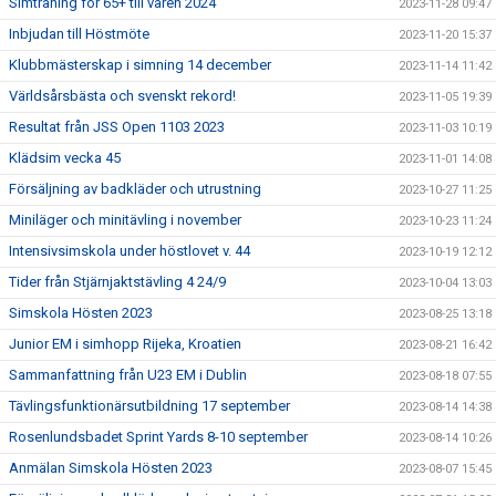
Simträning för 65+ till våren 2024
2023-11-28 09:47
Inbjudan till Höstmöte
2023-11-20 15:37
Klubbmästerskap i simning 14 december
2023-11-14 11:42
Världsårsbästa och svenskt rekord!
2023-11-05 19:39
Resultat från JSS Open 1103 2023
2023-11-03 10:19
Klädsim vecka 45
2023-11-01 14:08
Försäljning av badkläder och utrustning
2023-10-27 11:25
Miniläger och minitävling i november
2023-10-23 11:24
Intensivsimskola under höstlovet v. 44
2023-10-19 12:12
Tider från Stjärnjaktstävling 4 24/9
2023-10-04 13:03
Simskola Hösten 2023
2023-08-25 13:18
Junior EM i simhopp Rijeka, Kroatien
2023-08-21 16:42
Sammanfattning från U23 EM i Dublin
2023-08-18 07:55
Tävlingsfunktionärsutbildning 17 september
2023-08-14 14:38
Rosenlundsbadet Sprint Yards 8-10 september
2023-08-14 10:26
Anmälan Simskola Hösten 2023
2023-08-07 15:45