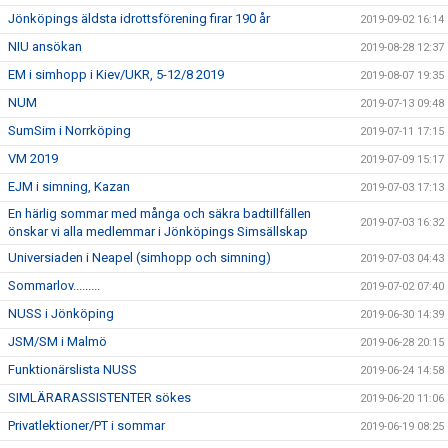
Jönköpings äldsta idrottsförening firar 190 år
2019-09-02 16:14
NIU ansökan
2019-08-28 12:37
EM i simhopp i Kiev/UKR, 5-12/8 2019
2019-08-07 19:35
NUM
2019-07-13 09:48
SumSim i Norrköping
2019-07-11 17:15
VM 2019
2019-07-09 15:17
EJM i simning, Kazan
2019-07-03 17:13
En härlig sommar med många och säkra badtillfällen
2019-07-03 16:32
önskar vi alla medlemmar i Jönköpings Simsällskap
Universiaden i Neapel (simhopp och simning)
2019-07-03 04:43
Sommarlov.........
2019-07-02 07:40
NUSS i Jönköping
2019-06-30 14:39
JSM/SM i Malmö
2019-06-28 20:15
Funktionärslista NUSS
2019-06-24 14:58
SIMLÄRARASSISTENTER sökes
2019-06-20 11:06
Privatlektioner/PT i sommar
2019-06-19 08:25