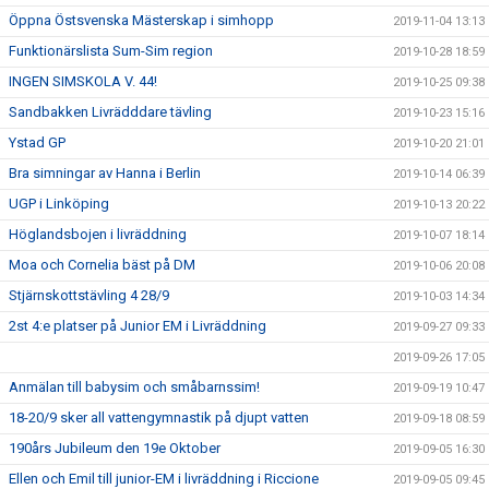
Öppna Östsvenska Mästerskap i simhopp
2019-11-04 13:13
Funktionärslista Sum-Sim region
2019-10-28 18:59
INGEN SIMSKOLA V. 44!
2019-10-25 09:38
Sandbakken Livrädddare tävling
2019-10-23 15:16
Ystad GP
2019-10-20 21:01
Bra simningar av Hanna i Berlin
2019-10-14 06:39
UGP i Linköping
2019-10-13 20:22
Höglandsbojen i livräddning
2019-10-07 18:14
Moa och Cornelia bäst på DM
2019-10-06 20:08
Stjärnskottstävling 4 28/9
2019-10-03 14:34
2st 4:e platser på Junior EM i Livräddning
2019-09-27 09:33
2019-09-26 17:05
Anmälan till babysim och småbarnssim!
2019-09-19 10:47
18-20/9 sker all vattengymnastik på djupt vatten
2019-09-18 08:59
190års Jubileum den 19e Oktober
2019-09-05 16:30
Ellen och Emil till junior-EM i livräddning i Riccione
2019-09-05 09:45