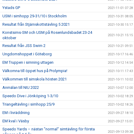
Ystads GP
2021-11-01 07:28
USM i simhopp 29-31/10 i Stockholm
2021-10-31 08:05
Resultat från Stjärnskottstävling 5 2021
2021-10-30 15:17
Konstsims-SM och USM på Rosenlundsbadet 23-24
2021-10-21 15:15
oktober
Resultat från JSS Swim 2
2021-10-21 09:51
Ungdomshoppet i Göteborg
2021-10-17 16:46
EM Truppen i simning uttagen
2021-10-12 14:54
Välkomna till öppet hus på Prolympia!
2021-10-11 17:43
Välkommen till simskola hösten 2021
2021-10-11 10:02
Anmälan till NIU 2022
2021-10-07 12:00
Speedo Dive i Jönköping 1-3/10
2021-10-02 18:29
Triangeltävling i simhopp 25/9
2021-10-02 18:26
EM i livräddning
2021-09-27 18:10
EM kval i Väsby
2021-09-27 15:01
Speedo Yards – nästan ”normal” simtävling för första
2021-09-13 09:38