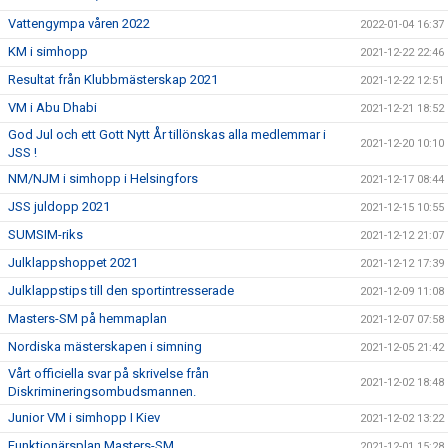
Vattengympa våren 2022
2022-01-04 16:37
KM i simhopp
2021-12-22 22:46
Resultat från Klubbmästerskap 2021
2021-12-22 12:51
VM i Abu Dhabi
2021-12-21 18:52
God Jul och ett Gott Nytt År tillönskas alla medlemmar i
2021-12-20 10:10
JSS !
NM/NJM i simhopp i Helsingfors
2021-12-17 08:44
JSS juldopp 2021
2021-12-15 10:55
SUMSIM-riks
2021-12-12 21:07
Julklappshoppet 2021
2021-12-12 17:39
Julklappstips till den sportintresserade
2021-12-09 11:08
Masters-SM på hemmaplan
2021-12-07 07:58
Nordiska mästerskapen i simning
2021-12-05 21:42
Vårt officiella svar på skrivelse från
2021-12-02 18:48
Diskrimineringsombudsmannen.
Junior VM i simhopp I Kiev
2021-12-02 13:22
Funktionärsplan Masters-SM
2021-12-01 15:28