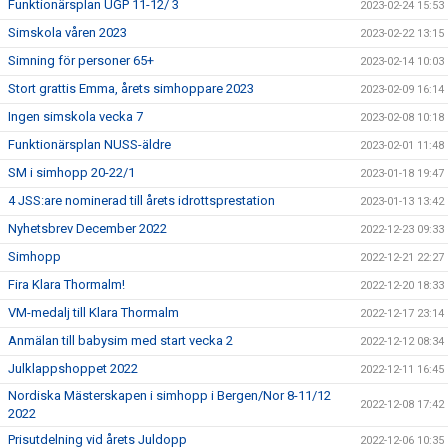
Funktionärsplan UGP 11-12/ 3
2023-02-24 15:53
Simskola våren 2023
2023-02-22 13:15
Simning för personer 65+
2023-02-14 10:03
Stort grattis Emma, årets simhoppare 2023
2023-02-09 16:14
Ingen simskola vecka 7
2023-02-08 10:18
Funktionärsplan NUSS-äldre
2023-02-01 11:48
SM i simhopp 20-22/1
2023-01-18 19:47
4 JSS:are nominerad till årets idrottsprestation
2023-01-13 13:42
Nyhetsbrev December 2022
2022-12-23 09:33
Simhopp
2022-12-21 22:27
Fira Klara Thormalm!
2022-12-20 18:33
VM-medalj till Klara Thormalm
2022-12-17 23:14
Anmälan till babysim med start vecka 2
2022-12-12 08:34
Julklappshoppet 2022
2022-12-11 16:45
Nordiska Mästerskapen i simhopp i Bergen/Nor 8-11/12
2022-12-08 17:42
2022
Prisutdelning vid årets Juldopp
2022-12-06 10:35