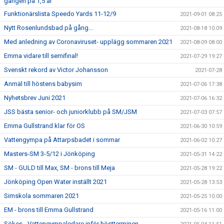
gången på 1,5 år
Funktionärslista Speedo Yards 11-12/9
2021-09-01 08:25
Nytt Rosenlundsbad på gång...
2021-08-18 10:09
Med anledning av Coronaviruset- upplägg sommaren 2021
2021-08-09 08:00
Emma vidare till semifinal!
2021-07-29 19:27
Svenskt rekord av Victor Johansson
2021-07-28
Anmäl till höstens babysim
2021-07-06 17:38
Nyhetsbrev Juni 2021
2021-07-06 16:32
JSS bästa senior- och juniorklubb på SM/JSM
2021-07-03 07:57
Emma Gullstrand klar för OS
2021-06-30 10:59
Vattengympa på Attarpsbadet i sommar
2021-06-02 10:27
Masters-SM 3-5/12 i Jönköping
2021-05-31 14:22
SM - GULD till Max, SM - brons till Meja
2021-05-28 19:22
Jönköping Open Water inställt 2021
2021-05-28 13:53
Simskola sommaren 2021
2021-05-25 10:00
EM - brons till Emma Gullstrand
2021-05-16 11:00
Sökes - Vattengympaledare inför höstterminen