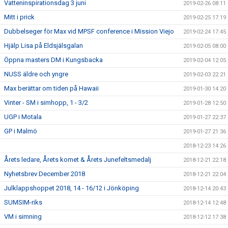
Vatteninspirationsdag 3 juni
2019-02-26 08:11
Mitt i prick
2019-02-25 17:19
Dubbelseger för Max vid MPSF conference i Mission Viejo
2019-02-24 17:45
Hjälp Lisa på Eldsjälsgalan
2019-02-05 08:00
Öppna masters DM i Kungsbacka
2019-02-04 12:05
NUSS äldre och yngre
2019-02-03 22:21
Max berättar om tiden på Hawaii
2019-01-30 14:20
Vinter - SM i simhopp, 1 - 3/2
2019-01-28 12:50
UGP i Motala
2019-01-27 22:37
GP i Malmö
2019-01-27 21:36
2018-12-23 14:26
Årets ledare, Årets komet & Årets Junefeltsmedalj
2018-12-21 22:18
Nyhetsbrev December 2018
2018-12-21 22:04
Julklappshoppet 2018, 14 - 16/12 i Jönköping
2018-12-14 20:43
SUMSIM-riks
2018-12-14 12:48
VM i simning
2018-12-12 17:38