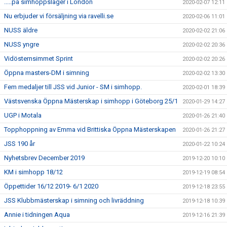
.....på simhoppsläger i London
2020-02-07 12:11
Nu erbjuder vi försäljning via ravelli.se
2020-02-06 11:01
NUSS äldre
2020-02-02 21:06
NUSS yngre
2020-02-02 20:36
Vidösternsimmet Sprint
2020-02-02 20:26
Öppna masters-DM i simning
2020-02-02 13:30
Fem medaljer till JSS vid Junior - SM i simhopp.
2020-02-01 18:39
Västsvenska Öppna Mästerskap i simhopp i Göteborg 25/1
2020-01-29 14:27
UGP i Motala
2020-01-26 21:40
Topphoppning av Emma vid Brittiska Öppna Mästerskapen
2020-01-26 21:27
JSS 190 år
2020-01-22 10:24
Nyhetsbrev December 2019
2019-12-20 10:10
KM i simhopp 18/12
2019-12-19 08:54
Öppettider 16/12 2019- 6/1 2020
2019-12-18 23:55
JSS Klubbmästerskap i simning och livräddning
2019-12-18 10:39
Annie i tidningen Aqua
2019-12-16 21:39