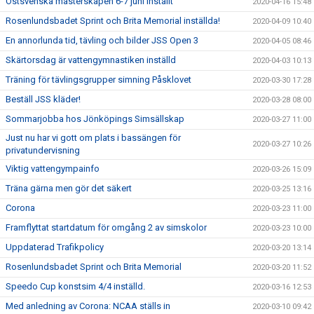
Östsvenska mästerskapen 6-7 juni inställt
2020-04-16 15:48
Rosenlundsbadet Sprint och Brita Memorial inställda!
2020-04-09 10:40
En annorlunda tid, tävling och bilder JSS Open 3
2020-04-05 08:46
Skärtorsdag är vattengymnastiken inställd
2020-04-03 10:13
Träning för tävlingsgrupper simning Påsklovet
2020-03-30 17:28
Beställ JSS kläder!
2020-03-28 08:00
Sommarjobba hos Jönköpings Simsällskap
2020-03-27 11:00
Just nu har vi gott om plats i bassängen för
2020-03-27 10:26
privatundervisning
Viktig vattengympainfo
2020-03-26 15:09
Träna gärna men gör det säkert
2020-03-25 13:16
Corona
2020-03-23 11:00
Framflyttat startdatum för omgång 2 av simskolor
2020-03-23 10:00
Uppdaterad Trafikpolicy
2020-03-20 13:14
Rosenlundsbadet Sprint och Brita Memorial
2020-03-20 11:52
Speedo Cup konstsim 4/4 inställd.
2020-03-16 12:53
Med anledning av Corona: NCAA ställs in
2020-03-10 09:42