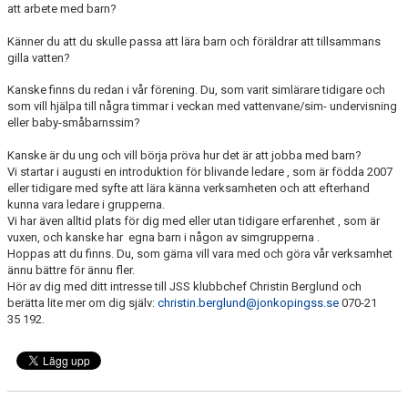
att arbete med barn?
BOKNING SIMSKOLA
Känner du att du skulle passa att lära barn och föräldrar att tillsammans
KALENDER
gilla vatten?
Kanske finns du redan i vår förening. Du, som varit simlärare tidigare och
WEBSHOP
som vill hjälpa till några timmar i veckan med vattenvane/sim- undervisning
eller baby-småbarnssim?
Kanske är du ung och vill börja pröva hur det är att jobba med barn?
Vi startar i augusti en introduktion för blivande ledare , som är födda 2007
eller tidigare med syfte att lära känna verksamheten och att efterhand
kunna vara ledare i grupperna.
Vi har även alltid plats för dig med eller utan tidigare erfarenhet , som är
vuxen, och kanske har egna barn i någon av simgrupperna .
Hoppas att du finns. Du, som gärna vill vara med och göra vår verksamhet
ännu bättre för ännu fler.
Hör av dig med ditt intresse till JSS klubbchef Christin Berglund och
berätta lite mer om dig själv:
christin.berglund@jonkopingss.se
070-21
35 192.