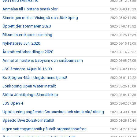
VATTENGYMNASTIK
2020-08-12 08:58
Anmälan till Höstens simskolor
2020-08-03 15:23
Simningen mellan Visingsö och Jönköping
2020-08-02 14:55
Öppettider sommaren 2020
2020-07-07 10:32
Riksmästerskapen i simning
2020-06-25 18:39
Nyhetsbrev Juni 2020
2020-06-15 16:05
Årsmötesförhandlingar 2020
2020-06-14 20:37
Anmäl till höstens babysim och småbarnssim
2020-06-08 07:00
JSS årsmöte 14 juni kl 16.00
2020-06-02 11:35
Bo Sjögren 45år i Ungdomens tjänst!
2020-06-01 19:22
Jönköping Open Water inställt
2020-05-26 10:08
Stötta Jönköpings Simsällskap
2020-05-04 10:30
JSS Open 4
2020-05-02 07:28
Uppdatering angående Coronavirus och simskola/träning
2020-04-30 10:00
Speedo Dive 26-28/6 inställd!
2020-04-28 10:44
Ingen vattengymnastik på Valborgsmässoafton
2020-04-27 13:34