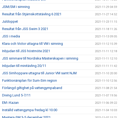
JSM/SM i simning
2021-11-29 04:59
Resultat från Stjärnskottstävling 6 2021
2021-11-27 14:52
Juldoppet
2021-11-23 11:15
Resultat från JSS Swim 3 2021
2021-11-18 11:26
JSS i media
2021-11-13 09:05
Klara och Victor uttagna till VM i simning
2021-11-12 15:39
Inbjudan till JSS höstmöte 2021
2021-11-11 12:18
JSS simmare till Nordiska Mästerskapen i simning
2021-11-11 12:10
Inbjudan till minitävling 20/11
2021-11-11 11:42
JSS Simhoppare uttagna till Junior VM samt NJM
2021-11-10 20:00
Funktionärsplan för Sum-Sim region
2021-11-10 12:56
Förlängd giltighet på vattengympaband
2021-11-08 21:54
Diving Lund 5-7/11
2021-11-07 19:56
EM i Kazan
2021-11-06 09:22
Inställd vattengympa fredag kl 10.00
2021-11-04 10:03
Masters-SM 3-5 december 2021
2021-11-02 15:21