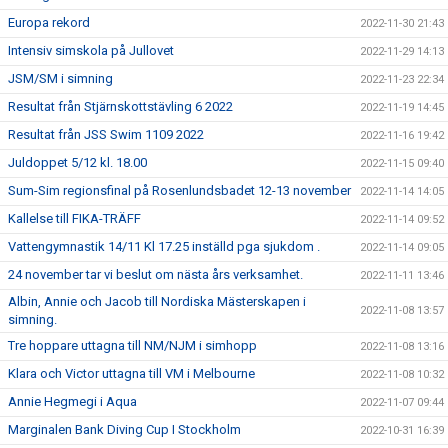
Europa rekord
2022-11-30 21:43
Intensiv simskola på Jullovet
2022-11-29 14:13
JSM/SM i simning
2022-11-23 22:34
Resultat från Stjärnskottstävling 6 2022
2022-11-19 14:45
Resultat från JSS Swim 1109 2022
2022-11-16 19:42
Juldoppet 5/12 kl. 18.00
2022-11-15 09:40
Sum-Sim regionsfinal på Rosenlundsbadet 12-13 november
2022-11-14 14:05
Kallelse till FIKA-TRÄFF
2022-11-14 09:52
Vattengymnastik 14/11 Kl 17.25 inställd pga sjukdom .
2022-11-14 09:05
24 november tar vi beslut om nästa års verksamhet.
2022-11-11 13:46
Albin, Annie och Jacob till Nordiska Mästerskapen i
2022-11-08 13:57
simning.
Tre hoppare uttagna till NM/NJM i simhopp
2022-11-08 13:16
Klara och Victor uttagna till VM i Melbourne
2022-11-08 10:32
Annie Hegmegi i Aqua
2022-11-07 09:44
Marginalen Bank Diving Cup I Stockholm
2022-10-31 16:39