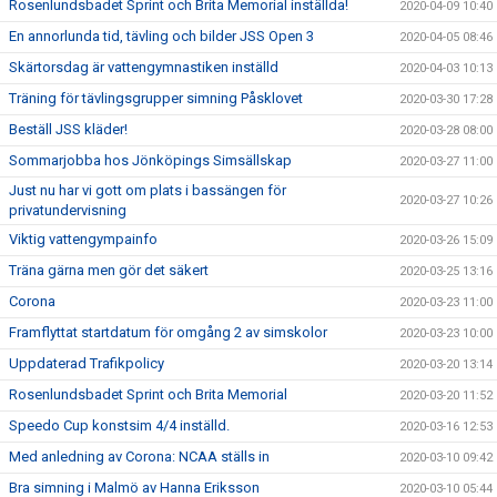
Rosenlundsbadet Sprint och Brita Memorial inställda!
2020-04-09 10:40
En annorlunda tid, tävling och bilder JSS Open 3
2020-04-05 08:46
Skärtorsdag är vattengymnastiken inställd
2020-04-03 10:13
Träning för tävlingsgrupper simning Påsklovet
2020-03-30 17:28
Beställ JSS kläder!
2020-03-28 08:00
Sommarjobba hos Jönköpings Simsällskap
2020-03-27 11:00
Just nu har vi gott om plats i bassängen för
2020-03-27 10:26
privatundervisning
Viktig vattengympainfo
2020-03-26 15:09
Träna gärna men gör det säkert
2020-03-25 13:16
Corona
2020-03-23 11:00
Framflyttat startdatum för omgång 2 av simskolor
2020-03-23 10:00
Uppdaterad Trafikpolicy
2020-03-20 13:14
Rosenlundsbadet Sprint och Brita Memorial
2020-03-20 11:52
Speedo Cup konstsim 4/4 inställd.
2020-03-16 12:53
Med anledning av Corona: NCAA ställs in
2020-03-10 09:42
Bra simning i Malmö av Hanna Eriksson
2020-03-10 05:44