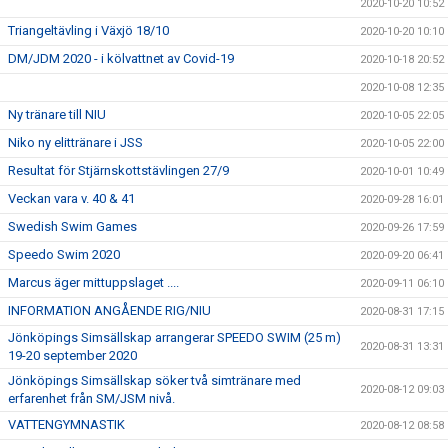
2020-10-20 10:52
Triangeltävling i Växjö 18/10
2020-10-20 10:10
DM/JDM 2020 - i kölvattnet av Covid-19
2020-10-18 20:52
2020-10-08 12:35
Ny tränare till NIU
2020-10-05 22:05
Niko ny elittränare i JSS
2020-10-05 22:00
Resultat för Stjärnskottstävlingen 27/9
2020-10-01 10:49
Veckan vara v. 40 & 41
2020-09-28 16:01
Swedish Swim Games
2020-09-26 17:59
Speedo Swim 2020
2020-09-20 06:41
Marcus äger mittuppslaget ....
2020-09-11 06:10
INFORMATION ANGÅENDE RIG/NIU
2020-08-31 17:15
Jönköpings Simsällskap arrangerar SPEEDO SWIM (25 m)
2020-08-31 13:31
19-20 september 2020
Jönköpings Simsällskap söker två simtränare med
2020-08-12 09:03
erfarenhet från SM/JSM nivå.
VATTENGYMNASTIK
2020-08-12 08:58