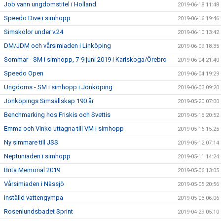
Job vann ungdomstitel i Holland
2019-06-18 11:48
Speedo Dive i simhopp
2019-06-16 19:46
Simskolor under v.24
2019-06-10 13:42
DM/JDM och vårsimiaden i Linköping
2019-06-09 18:35
Sommar - SM i simhopp, 7-9 juni 2019 i Karlskoga/Örebro
2019-06-04 21:40
Speedo Open
2019-06-04 19:29
Ungdoms - SM i simhopp i Jönköping
2019-06-03 09:20
Jönköpings Simsällskap 190 år
2019-05-20 07:00
Benchmarking hos Friskis och Svettis
2019-05-16 20:52
Emma och Vinko uttagna till VM i simhopp
2019-05-16 15:25
Ny simmare till JSS
2019-05-12 07:14
Neptuniaden i simhopp
2019-05-11 14:24
Brita Memorial 2019
2019-05-06 13:05
Vårsimiaden i Nässjö
2019-05-05 20:56
Inställd vattengympa
2019-05-03 06:06
Rosenlundsbadet Sprint
2019-04-29 05:10