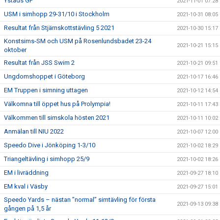
Ystads GP
2021-11-01 07:28
USM i simhopp 29-31/10 i Stockholm
2021-10-31 08:05
Resultat från Stjärnskottstävling 5 2021
2021-10-30 15:17
Konstsims-SM och USM på Rosenlundsbadet 23-24
2021-10-21 15:15
oktober
Resultat från JSS Swim 2
2021-10-21 09:51
Ungdomshoppet i Göteborg
2021-10-17 16:46
EM Truppen i simning uttagen
2021-10-12 14:54
Välkomna till öppet hus på Prolympia!
2021-10-11 17:43
Välkommen till simskola hösten 2021
2021-10-11 10:02
Anmälan till NIU 2022
2021-10-07 12:00
Speedo Dive i Jönköping 1-3/10
2021-10-02 18:29
Triangeltävling i simhopp 25/9
2021-10-02 18:26
EM i livräddning
2021-09-27 18:10
EM kval i Väsby
2021-09-27 15:01
Speedo Yards – nästan ”normal” simtävling för första
2021-09-13 09:38
gången på 1,5 år