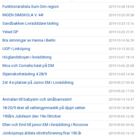
Funktionärslista Sum-Sim region
2019-10-28 18:59
INGEN SIMSKOLA V. 44!
2019-10-25 09:38
Sandbakken Livrädddare tävling
2019-10-23 15:16
Ystad GP
2019-10-20 21:01
Bra simningar av Hanna i Berlin
2019-10-14 06:39
UGP i Linköping
2019-10-13 20:22
Höglandsbojen i livräddning
2019-10-07 18:14
Moa och Cornelia bäst på DM
2019-10-06 20:08
Stjärnskottstävling 4 28/9
2019-10-03 14:34
2st 4:e platser på Junior EM i Livräddning
2019-09-27 09:33
2019-09-26 17:05
Anmälan till babysim och småbarnssim!
2019-09-19 10:47
18-20/9 sker all vattengymnastik på djupt vatten
2019-09-18 08:59
190års Jubileum den 19e Oktober
2019-09-05 16:30
Ellen och Emil till junior-EM i livräddning i Riccione
2019-09-05 09:45
Jönköpings äldsta idrottsförening firar 190 år
2019-09-02 16:14