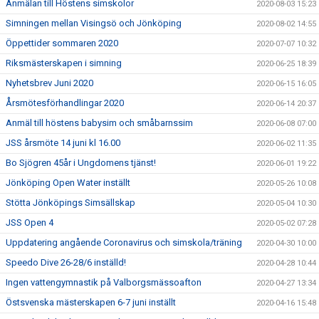
Anmälan till Höstens simskolor
2020-08-03 15:23
Simningen mellan Visingsö och Jönköping
2020-08-02 14:55
Öppettider sommaren 2020
2020-07-07 10:32
Riksmästerskapen i simning
2020-06-25 18:39
Nyhetsbrev Juni 2020
2020-06-15 16:05
Årsmötesförhandlingar 2020
2020-06-14 20:37
Anmäl till höstens babysim och småbarnssim
2020-06-08 07:00
JSS årsmöte 14 juni kl 16.00
2020-06-02 11:35
Bo Sjögren 45år i Ungdomens tjänst!
2020-06-01 19:22
Jönköping Open Water inställt
2020-05-26 10:08
Stötta Jönköpings Simsällskap
2020-05-04 10:30
JSS Open 4
2020-05-02 07:28
Uppdatering angående Coronavirus och simskola/träning
2020-04-30 10:00
Speedo Dive 26-28/6 inställd!
2020-04-28 10:44
Ingen vattengymnastik på Valborgsmässoafton
2020-04-27 13:34
Östsvenska mästerskapen 6-7 juni inställt
2020-04-16 15:48