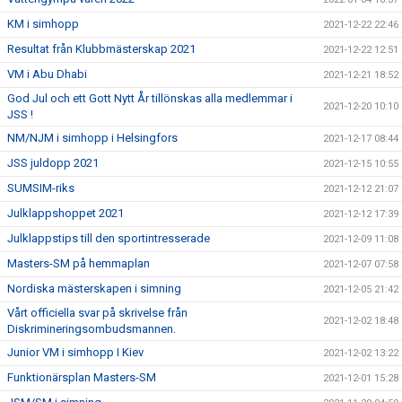
KM i simhopp
2021-12-22 22:46
Resultat från Klubbmästerskap 2021
2021-12-22 12:51
VM i Abu Dhabi
2021-12-21 18:52
God Jul och ett Gott Nytt År tillönskas alla medlemmar i
2021-12-20 10:10
JSS !
NM/NJM i simhopp i Helsingfors
2021-12-17 08:44
JSS juldopp 2021
2021-12-15 10:55
SUMSIM-riks
2021-12-12 21:07
Julklappshoppet 2021
2021-12-12 17:39
Julklappstips till den sportintresserade
2021-12-09 11:08
Masters-SM på hemmaplan
2021-12-07 07:58
Nordiska mästerskapen i simning
2021-12-05 21:42
Vårt officiella svar på skrivelse från
2021-12-02 18:48
Diskrimineringsombudsmannen.
Junior VM i simhopp I Kiev
2021-12-02 13:22
Funktionärsplan Masters-SM
2021-12-01 15:28