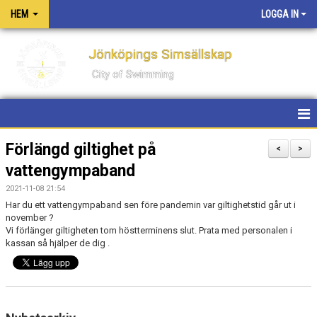
HEM
LOGGA IN
Jönköpings Simsällskap
City of Swimming
HEM
Förlängd giltighet på
<
>
vattengympaband
NYHETER
2021-11-08 21:54
KONTAKT
Har du ett vattengympaband sen före pandemin var giltighetstid går ut i
november ?
Vi förlänger giltigheten tom höstterminens slut. Prata med personalen i
OM KLUBBEN
kassan så hjälper de dig .
PM FÖR TÄVLINGAR OCH LÄGER
PRIVATLEKTIONER