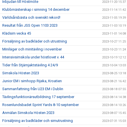
Inbjudan till Höstmöte
2023-11-20 15:37
Klubbmästerskap i simning 14 december
2023-11-14 11:42
Världsårsbästa och svenskt rekord!
2023-11-05 19:39
Resultat från JSS Open 1103 2023
2023-11-03 10:19
Klädsim vecka 45
2023-11-01 14:08
Försäljning av badkläder och utrustning
2023-10-27 11:25
Miniläger och minitävling i november
2023-10-23 11:24
Intensivsimskola under höstlovet v. 44
2023-10-19 12:12
Tider från Stjärnjaktstävling 4 24/9
2023-10-04 13:03
Simskola Hösten 2023
2023-08-25 13:18
Junior EM i simhopp Rijeka, Kroatien
2023-08-21 16:42
Sammanfattning från U23 EM i Dublin
2023-08-18 07:55
Tävlingsfunktionärsutbildning 17 september
2023-08-14 14:38
Rosenlundsbadet Sprint Yards 8-10 september
2023-08-14 10:26
Anmälan Simskola Hösten 2023
2023-08-07 15:45
Försäljning av badkläder och simutrustning
2023-07-31 15:03