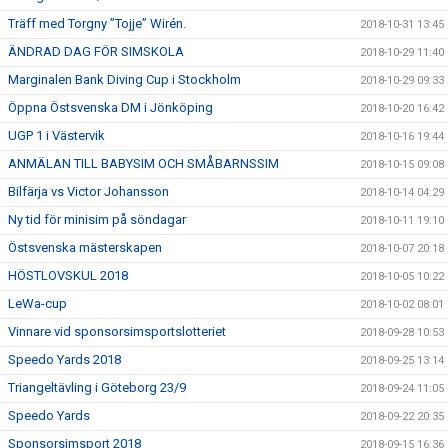
Träff med Torgny ”Tojje” Wirén.
2018-10-31 13:45
ÄNDRAD DAG FÖR SIMSKOLA
2018-10-29 11:40
Marginalen Bank Diving Cup i Stockholm
2018-10-29 09:33
Öppna Östsvenska DM i Jönköping
2018-10-20 16:42
UGP 1 i Västervik
2018-10-16 19:44
ANMÄLAN TILL BABYSIM OCH SMÅBARNSSIM
2018-10-15 09:08
Bilfärja vs Victor Johansson
2018-10-14 04:29
Ny tid för minisim på söndagar
2018-10-11 19:10
Östsvenska mästerskapen
2018-10-07 20:18
HÖSTLOVSKUL 2018
2018-10-05 10:22
LeWa-cup
2018-10-02 08:01
Vinnare vid sponsorsimsportslotteriet
2018-09-28 10:53
Speedo Yards 2018
2018-09-25 13:14
Triangeltävling i Göteborg 23/9
2018-09-24 11:05
Speedo Yards
2018-09-22 20:35
Sponsorsimsport 2018
2018-09-15 16:36