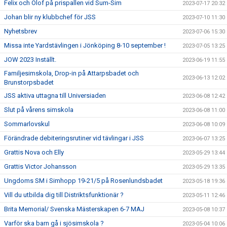
Felix och Olof på prispallen vid Sum-Sim
2023-07-17 20:32
Johan blir ny klubbchef för JSS
2023-07-10 11:30
Nyhetsbrev
2023-07-06 15:30
Missa inte Yardstävlingen i Jönköping 8-10 september !
2023-07-05 13:25
JOW 2023 Inställt.
2023-06-19 11:55
Familjesimskola, Drop-in på Attarpsbadet och
2023-06-13 12:02
Brunstorpsbadet
JSS aktiva uttagna till Universiaden
2023-06-08 12:42
Slut på vårens simskola
2023-06-08 11:00
Sommarlovskul
2023-06-08 10:09
Förändrade debiteringsrutiner vid tävlingar i JSS
2023-06-07 13:25
Grattis Nova och Elly
2023-05-29 13:44
Grattis Victor Johansson
2023-05-29 13:35
Ungdoms SM i Simhopp 19-21/5 på Rosenlundsbadet
2023-05-18 19:36
Vill du utbilda dig till Distriktsfunktionär ?
2023-05-11 12:46
Brita Memorial/ Svenska Mästerskapen 6-7 MAJ
2023-05-08 10:37
Varför ska barn gå i sjösimskola ?
2023-05-04 10:06