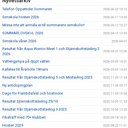
Nyhetsarkiv
BOKNING SIMSKOLA
Telefon Öppettider Sommaren
2026-06-23 10:15
Simskola hösten 2026
KALENDER
2026-06-17 13:09
Missa inte att anmäla er till sommarens simskolor!
2026-05-12 10:27
WEBSHOP
SOMMARLOVSKUL 2026
2026-04-15 12:45
Simskola våren 2026
2026-04-07
Resultat från Aqua Warrior Meet 1 och Stjärnskottstävling 2
2026-03-21 12:06
2026
Vattengympa på djupt vatten
2026-03-09 10:01
Kallelse till Årsmöte 19mars
2026-03-03 14:43
Resultat från Stjärnskottstävling 5 och Minitävling 2025
2025-11-29 11:34
Ny antidopingplan
2025-11-04 09:17
Dags för Framtidsfest och höstmöte
2025-11-03 15:04
Resultat Sjtärnskottstävling 29/10
2025-10-29 11:32
Resultat från Stjärnskottstävling 3 2025
2025-10-04 12:20
Fikaträff med 70+ klubben
2025-09-18 14:01
Hösten 2025
2025-08-22 11:01