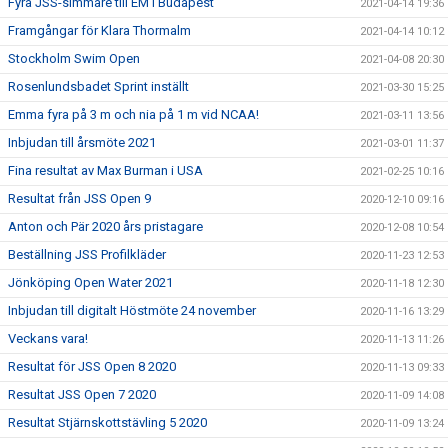
Fyra JSS-simmare till EM i Budapest
2021-04-14 19:36
Framgångar för Klara Thormalm
2021-04-14 10:12
Stockholm Swim Open
2021-04-08 20:30
Rosenlundsbadet Sprint inställt
2021-03-30 15:25
Emma fyra på 3 m och nia på 1 m vid NCAA!
2021-03-11 13:56
Inbjudan till årsmöte 2021
2021-03-01 11:37
Fina resultat av Max Burman i USA
2021-02-25 10:16
Resultat från JSS Open 9
2020-12-10 09:16
Anton och Pär 2020 års pristagare
2020-12-08 10:54
Beställning JSS Profilkläder
2020-11-23 12:53
Jönköping Open Water 2021
2020-11-18 12:30
Inbjudan till digitalt Höstmöte 24 november
2020-11-16 13:29
Veckans vara!
2020-11-13 11:26
Resultat för JSS Open 8 2020
2020-11-13 09:33
Resultat JSS Open 7 2020
2020-11-09 14:08
Resultat Stjärnskottstävling 5 2020
2020-11-09 13:24