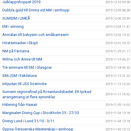
Julklappshoppet 2019
2019-12-10 09:58
Dubbla guld till Emma vid NM i simhopp
2019-12-09 08:28
SUMSIM i UMEÅ
2019-12-06 20:39
EM i simning
2019-12-04 11:47
Anmälan till babysim och småbarnssim
2019-12-02 13:22
Höstsimiaden i Eksjö
2019-12-01 10:10
NM på Färöarna
2019-11-29 21:17
Wilma och Annie till NM
2019-11-19 06:31
Tre simmare till EM i Glasgow
2019-11-18 06:32
SM/JSM i Eskilstuna
2019-11-13 21:23
Inbjudan till JSS höstmöte
2019-11-12 14:24
Sumsim regionsfinal på Rosenlundsbadet. Ett lyckad
2019-11-11 14:52
arrangemang ut flera synvinklar.
Hälsning från Hawaii
2019-11-09 14:03
Marginalen Diving Cup i Stockholm 25 - 27/10
2019-11-04 13:18
Diving Lund i Lund 31/10 - 3/11
2019-11-04 13:18
Öppna Östsvenska Mästerskap i simhopp
2019-11-04 13:13