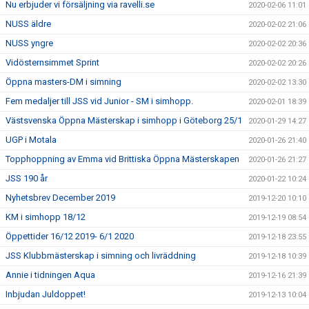
Nu erbjuder vi försäljning via ravelli.se
2020-02-06 11:01
NUSS äldre
2020-02-02 21:06
NUSS yngre
2020-02-02 20:36
Vidösternsimmet Sprint
2020-02-02 20:26
Öppna masters-DM i simning
2020-02-02 13:30
Fem medaljer till JSS vid Junior - SM i simhopp.
2020-02-01 18:39
Västsvenska Öppna Mästerskap i simhopp i Göteborg 25/1
2020-01-29 14:27
UGP i Motala
2020-01-26 21:40
Topphoppning av Emma vid Brittiska Öppna Mästerskapen
2020-01-26 21:27
JSS 190 år
2020-01-22 10:24
Nyhetsbrev December 2019
2019-12-20 10:10
KM i simhopp 18/12
2019-12-19 08:54
Öppettider 16/12 2019- 6/1 2020
2019-12-18 23:55
JSS Klubbmästerskap i simning och livräddning
2019-12-18 10:39
Annie i tidningen Aqua
2019-12-16 21:39
Inbjudan Juldoppet!
2019-12-13 10:04