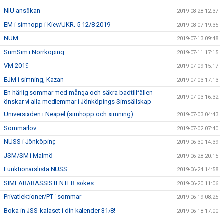
NIU ansökan
2019-08-28 12:37
EM i simhopp i Kiev/UKR, 5-12/8 2019
2019-08-07 19:35
NUM
2019-07-13 09:48
SumSim i Norrköping
2019-07-11 17:15
VM 2019
2019-07-09 15:17
EJM i simning, Kazan
2019-07-03 17:13
En härlig sommar med många och säkra badtillfällen
2019-07-03 16:32
önskar vi alla medlemmar i Jönköpings Simsällskap
Universiaden i Neapel (simhopp och simning)
2019-07-03 04:43
Sommarlov.........
2019-07-02 07:40
NUSS i Jönköping
2019-06-30 14:39
JSM/SM i Malmö
2019-06-28 20:15
Funktionärslista NUSS
2019-06-24 14:58
SIMLÄRARASSISTENTER sökes
2019-06-20 11:06
Privatlektioner/PT i sommar
2019-06-19 08:25
Boka in JSS-kalaset i din kalender 31/8!
2019-06-18 17:00