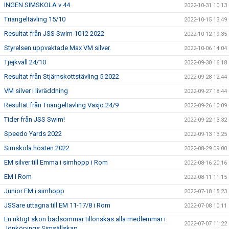
INGEN SIMSKOLA v 44
2022-10-31 10:13
Triangeltävling 15/10
2022-10-15 13:49
Resultat från JSS Swim 1012 2022
2022-10-12 19:35
Styrelsen uppvaktade Max VM silver.
2022-10-06 14:04
Tjejkväll 24/10
2022-09-30 16:18
Resultat från Stjärnskottstävling 5 2022
2022-09-28 12:44
VM silver i livräddning
2022-09-27 18:44
Resultat från Triangeltävling Växjö 24/9
2022-09-26 10:09
Tider från JSS Swim!
2022-09-22 13:32
Speedo Yards 2022
2022-09-13 13:25
Simskola hösten 2022
2022-08-29 09:00
EM silver till Emma i simhopp i Rom
2022-08-16 20:16
EM i Rom
2022-08-11 11:15
Junior EM i simhopp
2022-07-18 15:23
JSSare uttagna till EM 11-17/8 i Rom
2022-07-08 10:11
En riktigt skön badsommar tillönskas alla medlemmar i
2022-07-07 11:22
Jönköpings Simsällskap.