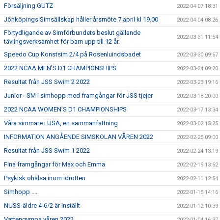
Försäljning GUTZ
2022-04-07 18:31
Jönköpings Simsällskap håller årsmöte 7 april kl 19.00
2022-04-04 08:26
Förtydligande av Simförbundets beslut gällande
2022-03-31 11:54
tävlingsverksamhet för barn upp till 12 år.
Speedo Cup Konstsim 2/4 på Rosenluindsbadet
2022-03-30 09:57
2022 NCAA MEN’S D1 CHAMPIONSHIPS
2022-03-24 09:20
Resultat från JSS Swim 2 2022
2022-03-23 19:16
Junior - SM i simhopp med framgångar för JSS tjejer
2022-03-18 20:00
2022 NCAA WOMEN’S D1 CHAMPIONSHIPS
2022-03-17 13:34
Våra simmare i USA, en sammanfattning
2022-03-02 15:25
INFORMATION ANGÅENDE SIMSKOLAN VÅREN 2022
2022-02-25 09:00
Resultat från JSS Swim 1 2022
2022-02-24 13:19
Fina framgångar för Max och Emma
2022-02-19 13:52
Psykisk ohälsa inom idrotten
2022-02-11 12:54
Simhopp .....
2022-01-15 14:16
NUSS-äldre 4-6/2 är inställt
2022-01-12 10:39
Vattengympa våren 2022
2022-01-04 16:37