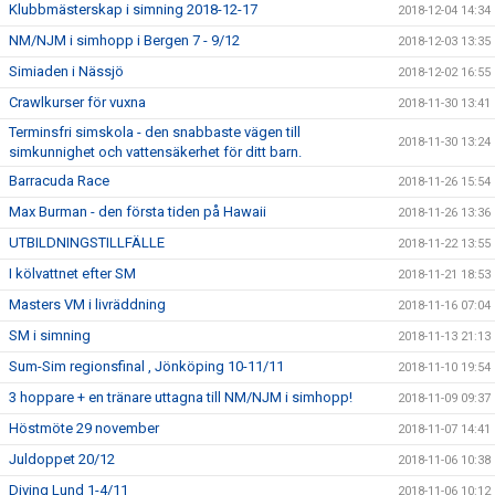
Klubbmästerskap i simning 2018-12-17
2018-12-04 14:34
NM/NJM i simhopp i Bergen 7 - 9/12
2018-12-03 13:35
Simiaden i Nässjö
2018-12-02 16:55
Crawlkurser för vuxna
2018-11-30 13:41
Terminsfri simskola - den snabbaste vägen till
2018-11-30 13:24
simkunnighet och vattensäkerhet för ditt barn.
Barracuda Race
2018-11-26 15:54
Max Burman - den första tiden på Hawaii
2018-11-26 13:36
UTBILDNINGSTILLFÄLLE
2018-11-22 13:55
I kölvattnet efter SM
2018-11-21 18:53
Masters VM i livräddning
2018-11-16 07:04
SM i simning
2018-11-13 21:13
Sum-Sim regionsfinal , Jönköping 10-11/11
2018-11-10 19:54
3 hoppare + en tränare uttagna till NM/NJM i simhopp!
2018-11-09 09:37
Höstmöte 29 november
2018-11-07 14:41
Juldoppet 20/12
2018-11-06 10:38
Diving Lund 1-4/11
2018-11-06 10:12