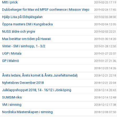
Mitt i prick
2019-02-25 17:19
Dubbelseger för Max vid MPSF conference i Mission Viejo
2019-02-24 17:45
Hjälp Lisa på Eldsjälsgalan
2019-02-05 08:00
Öppna masters DM i Kungsbacka
2019-02-04 12:05
NUSS äldre och yngre
2019-02-03 22:21
Max berättar om tiden på Hawaii
2019-01-30 14:20
Vinter - SM i simhopp, 1 - 3/2
2019-01-28 12:50
UGP i Motala
2019-01-27 22:37
GP i Malmö
2019-01-27 21:36
2018-12-23 14:26
Årets ledare, Årets komet & Årets Junefeltsmedalj
2018-12-21 22:18
Nyhetsbrev December 2018
2018-12-21 22:04
Julklappshoppet 2018, 14 - 16/12 i Jönköping
2018-12-14 20:43
SUMSIM-riks
2018-12-14 12:48
VM i simning
2018-12-12 17:38
Nordiska Mästerskapen i simning
2018-12-08 07:50