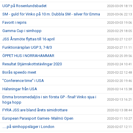
UGP på Rosenlundsbadet
2020-03-09 18:19
SM - guld för Vinko på 10 m. Dubbla SM - silver för Emma
2020-03-06 22:13
Favorit i repris
2020-03-03 19:06
Gamma Cup i simhopp
2020-02-29 18:05
JSS Årsmöte flyttas till 16 april
2020-02-27 12:07
Funktionärsplan UGP 3, 7-8/3
2020-02-27 11:11
ÖPPET HUS I NORRAHAMMAR
2020-02-25 09:56
Resultat Stjärnskottstävlingar 2020
2020-02-24 10:41
Borås speedo meet
2020-02-22 12:48
”Conference time” i USA
2020-02-20 19:46
Hälsningar från USA
2020-02-14 15:38
Emma bronsmedaljös i sin första GP - final! Vinko sjua i
2020-02-13 16:21
höga hopp
FYRA JSS:are bland årets simidrottare
2020-02-13 08:44
European Parasport Games- Malmö Open
2020-02-11 10:27
.....på simhoppsläger i London
2020-02-07 12:11