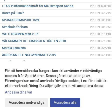
FLASH! Informationsträff för NIU-simsport Sanda
2018-09-14 09:07
Rösta på Lisa!!!
2018-09-04 17:22
SPONSORSIMSPORT 15/9
2018-09-03 14:38
Simskola för barn
2018-09-03 13:50
VATTENGYMPA start v. 35
2018-08-31 11:01
VÄLKOMMEN TILL SIMSKOLA HÖSTEN 2018
2018-08-27 13:09
Motala kanalsim
2018-08-25 22:01
ANSÖKAN TILL NIU GYMNASIET 2019
2018-08-24 14:36
ANMÄL TILL HÖSTENS SIMSKOLA
2018-08-21 08:00
USM/JSM/SM öppet vatten
2018-08-19 15:55
För att hemsidan ska fungera korrekt använder vi nödvändiga
cookies från SportAdmin. Dessa går inte att stänga av.
Nya grupper av Babysim, Start 3/9
2018-08-13 10:55
Föreningen kan också använda frivilliga cookies, t.ex. för statistik
Livräddningsläger på Gotland
2018-08-08 14:30
eller marknadsföring. Du väljer själv om du vill acceptera dessa.
EM i simhopp 6 - 12/8 i Edinburgh/Scotland
2018-08-07 09:30
Anpassa dina val
EM i simning, Glasgow
2018-08-03 08:52
Acceptera nödvändiga
Acceptera alla
Junior - VM i simhopp 22 - 29/7 i Kiev
2018-07-23 13:36
EJM i öppetvatten på Malta
2018-07-14 16:57