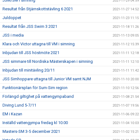
JSM/SM i simning
2021-11-29 04:59
Resultat från Stjärnskottstävling 6 2021
2021-11-27 14:52
Juldoppet
2021-11-23 11:15
Resultat från JSS Swim 3 2021
2021-11-18 11:26
JSS i media
2021-11-13 09:05
Klara och Victor uttagna till VM i simning
2021-11-12 15:39
Inbjudan till JSS höstmöte 2021
2021-11-11 12:18
JSS simmare till Nordiska Mästerskapen i simning
2021-11-11 12:10
Inbjudan till minitävling 20/11
2021-11-11 11:42
JSS Simhoppare uttagna till Junior VM samt NJM
2021-11-10 20:00
Funktionärsplan för Sum-Sim region
2021-11-10 12:56
Förlängd giltighet på vattengympaband
2021-11-08 21:54
Diving Lund 5-7/11
2021-11-07 19:56
EM i Kazan
2021-11-06 09:22
Inställd vattengympa fredag kl 10.00
2021-11-04 10:03
Masters-SM 3-5 december 2021
2021-11-02 15:21