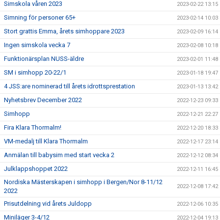
Simskola våren 2023
2023-02-22 13:15
Simning för personer 65+
2023-02-14 10:03
Stort grattis Emma, årets simhoppare 2023
2023-02-09 16:14
Ingen simskola vecka 7
2023-02-08 10:18
Funktionärsplan NUSS-äldre
2023-02-01 11:48
SM i simhopp 20-22/1
2023-01-18 19:47
4 JSS:are nominerad till årets idrottsprestation
2023-01-13 13:42
Nyhetsbrev December 2022
2022-12-23 09:33
Simhopp
2022-12-21 22:27
Fira Klara Thormalm!
2022-12-20 18:33
VM-medalj till Klara Thormalm
2022-12-17 23:14
Anmälan till babysim med start vecka 2
2022-12-12 08:34
Julklappshoppet 2022
2022-12-11 16:45
Nordiska Mästerskapen i simhopp i Bergen/Nor 8-11/12
2022-12-08 17:42
2022
Prisutdelning vid årets Juldopp
2022-12-06 10:35
Miniläger 3-4/12
2022-12-04 19:13