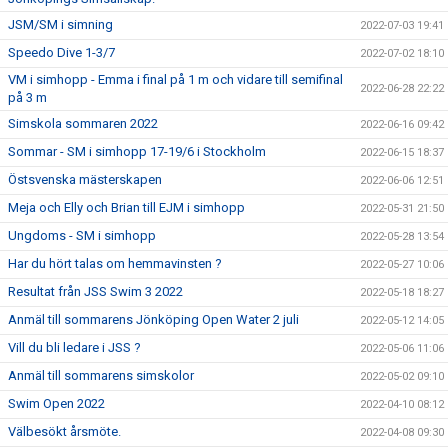
JSM/SM i simning
2022-07-03 19:41
Speedo Dive 1-3/7
2022-07-02 18:10
VM i simhopp - Emma i final på 1 m och vidare till semifinal
2022-06-28 22:22
på 3 m
Simskola sommaren 2022
2022-06-16 09:42
Sommar - SM i simhopp 17-19/6 i Stockholm
2022-06-15 18:37
Östsvenska mästerskapen
2022-06-06 12:51
Meja och Elly och Brian till EJM i simhopp
2022-05-31 21:50
Ungdoms - SM i simhopp
2022-05-28 13:54
Har du hört talas om hemmavinsten ?
2022-05-27 10:06
Resultat från JSS Swim 3 2022
2022-05-18 18:27
Anmäl till sommarens Jönköping Open Water 2 juli
2022-05-12 14:05
Vill du bli ledare i JSS ?
2022-05-06 11:06
Anmäl till sommarens simskolor
2022-05-02 09:10
Swim Open 2022
2022-04-10 08:12
Välbesökt årsmöte.
2022-04-08 09:30