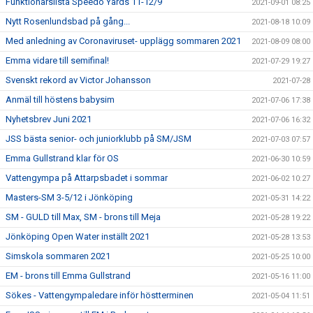
Funktionärslista Speedo Yards 11-12/9
2021-09-01 08:25
Nytt Rosenlundsbad på gång...
2021-08-18 10:09
Med anledning av Coronaviruset- upplägg sommaren 2021
2021-08-09 08:00
Emma vidare till semifinal!
2021-07-29 19:27
Svenskt rekord av Victor Johansson
2021-07-28
Anmäl till höstens babysim
2021-07-06 17:38
Nyhetsbrev Juni 2021
2021-07-06 16:32
JSS bästa senior- och juniorklubb på SM/JSM
2021-07-03 07:57
Emma Gullstrand klar för OS
2021-06-30 10:59
Vattengympa på Attarpsbadet i sommar
2021-06-02 10:27
Masters-SM 3-5/12 i Jönköping
2021-05-31 14:22
SM - GULD till Max, SM - brons till Meja
2021-05-28 19:22
Jönköping Open Water inställt 2021
2021-05-28 13:53
Simskola sommaren 2021
2021-05-25 10:00
EM - brons till Emma Gullstrand
2021-05-16 11:00
Sökes - Vattengympaledare inför höstterminen
2021-05-04 11:51