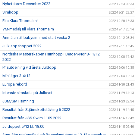
Nyhetsbrev December 2022
2022-12-23 09:33
Simhopp
2022-12-21 22:27
Fira Klara Thormalm!
2022-12-20 18:33
VM-medalj till Klara Thormalm
2022-12-17 23:14
Anmälan till babysim med start vecka 2
2022-12-12 08:34
Julklappshoppet 2022
2022-12-11 16:45
Nordiska Mästerskapen i simhopp i Bergen/Nor 8-11/12
2022-12-08 17:42
2022
Prisutdelning vid årets Juldopp
2022-12-06 10:35
Miniläger 3-4/12
2022-12-04 19:13
Europa rekord
2022-11-30 21:43
Intensiv simskola på Jullovet
2022-11-29 14:13
JSM/SM i simning
2022-11-23 22:34
Resultat från Stjärnskottstävling 6 2022
2022-11-19 14:45
Resultat från JSS Swim 1109 2022
2022-11-16 19:42
Juldoppet 5/12 kl. 18.00
2022-11-15 09:40
Sum-Sim regionsfinal på Rosenlundsbadet 12-13 november