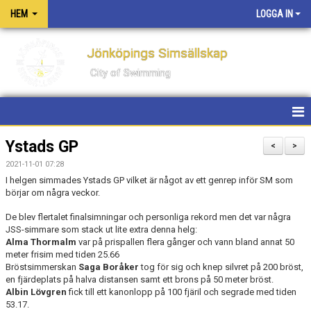
HEM
LOGGA IN
Jönköpings Simsällskap
City of Swimming
HEM
Ystads GP
<
>
2021-11-01 07:28
NYHETER
I helgen simmades Ystads GP vilket är något av ett genrep inför SM som
börjar om några veckor.
KONTAKT
De blev flertalet finalsimningar och personliga rekord men det var några
JSS-simmare som stack ut lite extra denna helg:
OM KLUBBEN
Alma Thormalm
var på prispallen flera gånger och vann bland annat 50
meter frisim med tiden 25.66
PM FÖR TÄVLINGAR OCH LÄGER
Bröstsimmerskan
Saga Boråker
tog för sig och knep silvret på 200 bröst,
en fjärdeplats på halva distansen samt ett brons på 50 meter bröst.
Albin Lövgren
fick till ett kanonlopp på 100 fjäril och segrade med tiden
PRIVATLEKTIONER
53.17.