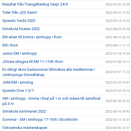
Resultat från Triangeltävling Växjö 24/9
2022-09-26 10:09
Tider från JSS Swim!
2022-09-22 13:32
Speedo Yards 2022
2022-09-13 13:25
Simskola hösten 2022
2022-08-29 09:00
EM silver till Emma i simhopp i Rom
2022-08-16 20:16
EM i Rom
2022-08-11 11:15
Junior EM i simhopp
2022-07-18 15:23
JSSare uttagna till EM 11-17/8 i Rom
2022-07-08 10:11
En riktigt skön badsommar tillönskas alla medlemmar i
2022-07-07 11:22
Jönköpings Simsällskap.
JSM/SM i simning
2022-07-03 19:41
Speedo Dive 1-3/7
2022-07-02 18:10
VM i simhopp - Emma i final på 1 m och vidare till semifinal
2022-06-28 22:22
på 3 m
Simskola sommaren 2022
2022-06-16 09:42
Sommar - SM i simhopp 17-19/6 i Stockholm
2022-06-15 18:37
Östsvenska mästerskapen
2022-06-06 12:51