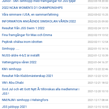
Junior - SM i simhopp med framgångar för JSS tjejer
2022-03-18 20:00
2022 NCAA WOMEN’S D1 CHAMPIONSHIPS
2022-03-17 13:34
Våra simmare i USA, en sammanfattning
2022-03-02 15:25
INFORMATION ANGÅENDE SIMSKOLAN VÅREN 2022
2022-02-25 09:00
Resultat från JSS Swim 1 2022
2022-02-24 13:19
Fina framgångar för Max och Emma
2022-02-19 13:52
Psykisk ohälsa inom idrotten
2022-02-11 12:54
Simhopp .....
2022-01-15 14:16
NUSS-äldre 4-6/2 är inställt
2022-01-12 10:39
Vattengympa våren 2022
2022-01-04 16:37
KM i simhopp
2021-12-22 22:46
Resultat från Klubbmästerskap 2021
2021-12-22 12:51
VM i Abu Dhabi
2021-12-21 18:52
God Jul och ett Gott Nytt År tillönskas alla medlemmar i
2021-12-20 10:10
JSS !
NM/NJM i simhopp i Helsingfors
2021-12-17 08:44
JSS juldopp 2021
2021-12-15 10:55