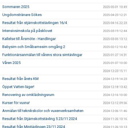
Sommaren 2025
2025-05-01 10:49
Ungdomstränare Sökes
2025-04-23 12:21
Resultat från stjärnskottstävlingen 16/4
2025-04-16 22:23
Intensivsimskola på påsklovet
2025-03-19 12:44
Kallelse till Årsmöte - Handlingar
2025-03-05 13:12
Babysim och Småbarnssim omgång 2
2025-02-12 10:42
Funktionärsanmälan till vårens stora simtävlingar
2025-01-27 14:31
Våren 2025
2025-01-07 10:00
2024-12-23 15:11
Resultat från årets KM
2024-12-19 14:23
Öppet Vatten-läger!
2024-12-18 13:42
Renovering av omklädningsrum
2024-12-16 10:00
Kurser för vuxna!
2024-12-12 09:56
Anmälan till teknikskolor och vuxenverksamheten
2024-12-06 11:46
Resultat från Stjärnskottstävling 5 23/11 2024
2024-11-26 10:16
Resultat från Minitävlingen 23/11 2024
2024-11-26 10:13