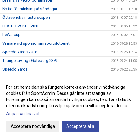
Bilfärja vs Victor Johansson
2018-10-14 04:29
Ny tid för minisim på söndagar
2018-10-11 19:10
Östsvenska mästerskapen
2018-10-07 20:18
HÖSTLOVSKUL 2018
2018-10-05 10:22
LeWa-cup
2018-10-02 08:01
Vinnare vid sponsorsimsportslotteriet
2018-09-28 10:53
Speedo Yards 2018
2018-09-25 13:14
Triangeltävling i Göteborg 23/9
2018-09-24 11:05
Speedo Yards
2018-09-22 20:35
Sponsorsimsport 2018
2018-09-15 16:36
FLASH! Informationsträff för NIU-simsport Sanda
För att hemsidan ska fungera korrekt använder vi nödvändiga
2018-09-14 09:07
cookies från SportAdmin. Dessa går inte att stänga av.
Rösta på Lisa!!!
2018-09-04 17:22
Föreningen kan också använda frivilliga cookies, t.ex. för statistik
SPONSORSIMSPORT 15/9
2018-09-03 14:38
eller marknadsföring. Du väljer själv om du vill acceptera dessa.
Simskola för barn
2018-09-03 13:50
Anpassa dina val
VATTENGYMPA start v. 35
2018-08-31 11:01
Acceptera nödvändiga
Acceptera alla
VÄLKOMMEN TILL SIMSKOLA HÖSTEN 2018
2018-08-27 13:09