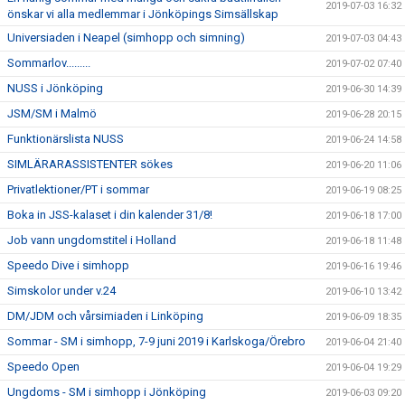
2019-07-03 16:32
önskar vi alla medlemmar i Jönköpings Simsällskap
Universiaden i Neapel (simhopp och simning)
2019-07-03 04:43
Sommarlov.........
2019-07-02 07:40
NUSS i Jönköping
2019-06-30 14:39
JSM/SM i Malmö
2019-06-28 20:15
Funktionärslista NUSS
2019-06-24 14:58
SIMLÄRARASSISTENTER sökes
2019-06-20 11:06
Privatlektioner/PT i sommar
2019-06-19 08:25
Boka in JSS-kalaset i din kalender 31/8!
2019-06-18 17:00
Job vann ungdomstitel i Holland
2019-06-18 11:48
Speedo Dive i simhopp
2019-06-16 19:46
Simskolor under v.24
2019-06-10 13:42
DM/JDM och vårsimiaden i Linköping
2019-06-09 18:35
Sommar - SM i simhopp, 7-9 juni 2019 i Karlskoga/Örebro
2019-06-04 21:40
Speedo Open
2019-06-04 19:29
Ungdoms - SM i simhopp i Jönköping
2019-06-03 09:20