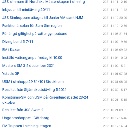
JSS simmare till Nordiska Mästerskapen i simning
2021-11-11 12:10
Inbjudan till minitävling 20/11
2021-11-11 11:42
JSS Simhoppare uttagna till Junior VM samt NJM
2021-11-10 20:00
Funktionärsplan för Sum-Sim region
2021-11-10 12:56
Förlängd giltighet på vattengympaband
2021-11-08 21:54
Diving Lund 5-7/11
2021-11-07 19:56
EM i Kazan
2021-11-06 09:22
Inställd vattengympa fredag kl 10.00
2021-11-04 10:03
Masters-SM 3-5 december 2021
2021-11-02 15:21
Ystads GP
2021-11-01 07:28
USM i simhopp 29-31/10 i Stockholm
2021-10-31 08:05
Resultat från Stjärnskottstävling 5 2021
2021-10-30 15:17
Konstsims-SM och USM på Rosenlundsbadet 23-24
2021-10-21 15:15
oktober
Resultat från JSS Swim 2
2021-10-21 09:51
Ungdomshoppet i Göteborg
2021-10-17 16:46
EM Truppen i simning uttagen
2021-10-12 14:54