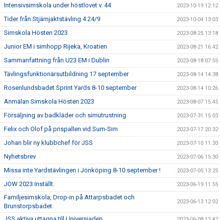
Intensivsimskola under höstlovet v. 44
2023-10-19 12:12
Tider från Stjärnjaktstävling 4 24/9
2023-10-04 13:03
Simskola Hösten 2023
2023-08-25 13:18
Junior EM i simhopp Rijeka, Kroatien
2023-08-21 16:42
Sammanfattning från U23 EM i Dublin
2023-08-18 07:55
Tävlingsfunktionärsutbildning 17 september
2023-08-14 14:38
Rosenlundsbadet Sprint Yards 8-10 september
2023-08-14 10:26
Anmälan Simskola Hösten 2023
2023-08-07 15:45
Försäljning av badkläder och simutrustning
2023-07-31 15:03
Felix och Olof på prispallen vid Sum-Sim
2023-07-17 20:32
Johan blir ny klubbchef för JSS
2023-07-10 11:30
Nyhetsbrev
2023-07-06 15:30
Missa inte Yardstävlingen i Jönköping 8-10 september !
2023-07-05 13:25
JOW 2023 Inställt.
2023-06-19 11:55
Familjesimskola, Drop-in på Attarpsbadet och
2023-06-13 12:02
Brunstorpsbadet
JSS aktiva uttagna till Universiaden
2023-06-08 12:42