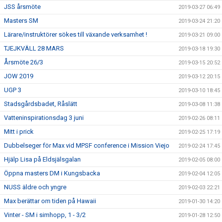
JSS årsmöte
2019-03-27 06:49
Masters SM
2019-03-24 21:20
Lärare/instruktörer sökes till växande verksamhet !
2019-03-21 09:00
TJEJKVÄLL 28 MARS
2019-03-18 19:30
Årsmöte 26/3
2019-03-15 20:52
JOW 2019
2019-03-12 20:15
UGP 3
2019-03-10 18:45
Stadsgårdsbadet, Råslätt
2019-03-08 11:38
Vatteninspirationsdag 3 juni
2019-02-26 08:11
Mitt i prick
2019-02-25 17:19
Dubbelseger för Max vid MPSF conference i Mission Viejo
2019-02-24 17:45
Hjälp Lisa på Eldsjälsgalan
2019-02-05 08:00
Öppna masters DM i Kungsbacka
2019-02-04 12:05
NUSS äldre och yngre
2019-02-03 22:21
Max berättar om tiden på Hawaii
2019-01-30 14:20
Vinter - SM i simhopp, 1 - 3/2
2019-01-28 12:50