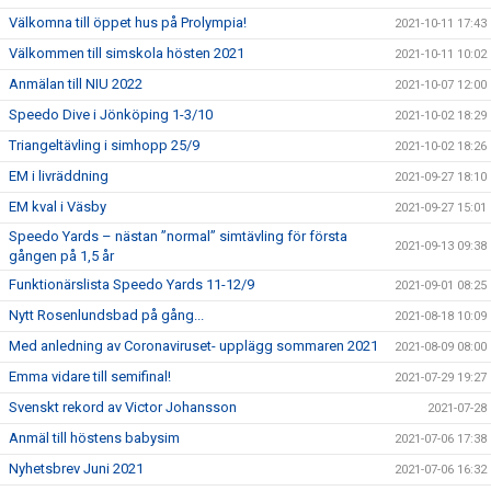
Välkomna till öppet hus på Prolympia!
2021-10-11 17:43
Välkommen till simskola hösten 2021
2021-10-11 10:02
Anmälan till NIU 2022
2021-10-07 12:00
Speedo Dive i Jönköping 1-3/10
2021-10-02 18:29
Triangeltävling i simhopp 25/9
2021-10-02 18:26
EM i livräddning
2021-09-27 18:10
EM kval i Väsby
2021-09-27 15:01
Speedo Yards – nästan ”normal” simtävling för första
2021-09-13 09:38
gången på 1,5 år
Funktionärslista Speedo Yards 11-12/9
2021-09-01 08:25
Nytt Rosenlundsbad på gång...
2021-08-18 10:09
Med anledning av Coronaviruset- upplägg sommaren 2021
2021-08-09 08:00
Emma vidare till semifinal!
2021-07-29 19:27
Svenskt rekord av Victor Johansson
2021-07-28
Anmäl till höstens babysim
2021-07-06 17:38
Nyhetsbrev Juni 2021
2021-07-06 16:32