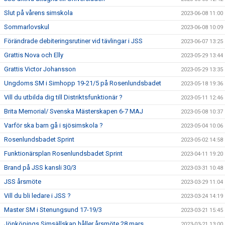
Slut på vårens simskola
2023-06-08 11:00
Sommarlovskul
2023-06-08 10:09
Förändrade debiteringsrutiner vid tävlingar i JSS
2023-06-07 13:25
Grattis Nova och Elly
2023-05-29 13:44
Grattis Victor Johansson
2023-05-29 13:35
Ungdoms SM i Simhopp 19-21/5 på Rosenlundsbadet
2023-05-18 19:36
Vill du utbilda dig till Distriktsfunktionär ?
2023-05-11 12:46
Brita Memorial/ Svenska Mästerskapen 6-7 MAJ
2023-05-08 10:37
Varför ska barn gå i sjösimskola ?
2023-05-04 10:06
Rosenlundsbadet Sprint
2023-05-02 14:58
Funktionärsplan Rosenlundsbadet Sprint
2023-04-11 19:20
Brand på JSS kansli 30/3
2023-03-31 10:48
JSS årsmöte
2023-03-29 11:04
Vill du bli ledare i JSS ?
2023-03-24 14:19
Master SM i Stenungsund 17-19/3
2023-03-21 15:45
Jönköpings Simsällskap håller årsmöte 28 mars
2023-03-21 13:00