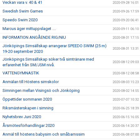
Veckan vara v. 40 & 41
2020-09-28 16:01
Swedish Swim Games
2020-09-26 17:59
Speedo Swim 2020
2020-09-20 06:41
Marcus äger mittuppslaget ....
2020-09-11 06:10
INFORMATION ANGÅENDE RIG/NIU
2020-08-31 17:15
Jönköpings Simsällskap arrangerar SPEEDO SWIM (25 m)
2020-08-31 13:31
19-20 september 2020
Jönköpings Simsällskap söker två simtränare med
2020-08-12 09:03
erfarenhet från SM/JSM nivå.
VATTENGYMNASTIK
2020-08-12 08:58
Anmälan till Höstens simskolor
2020-08-03 15:23
Simningen mellan Visingsö och Jönköping
2020-08-02 14:55
Öppettider sommaren 2020
2020-07-07 10:32
Riksmästerskapen i simning
2020-06-25 18:39
Nyhetsbrev Juni 2020
2020-06-15 16:05
Årsmötesförhandlingar 2020
2020-06-14 20:37
Anmäl till höstens babysim och småbarnssim
2020-06-08 07:00