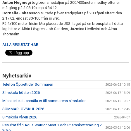
Anton Hegmegi
tog bronsmedaljen på 200/400meter medley efter en
BOKNING SIMSKOLA
målgång på 2.08.19 resp 4.34.12
Cornelia Johansson
slutade påven tredjeplats på 200 fjäril efter tiden
KALENDER
2.17.02, endast 30/100 från silvret.
På 4x100 meter frisim Mix placerade JSS -laget på en bronsplats. I detta
lag hittar vi Albin Lövgren, Job Sanders, Jazmina Hedkvist och Alma
WEBSHOP
Thormalm
ALLA RESULTAT
HÄR
Nyhetsarkiv
Telefon Öppettider Sommaren
2026-06-23 10:15
Simskola hösten 2026
2026-06-17 13:09
Missa inte att anmäla er till sommarens simskolor!
2026-05-12 10:27
SOMMARLOVSKUL 2026
2026-04-15 12:45
Simskola våren 2026
2026-04-07
Resultat från Aqua Warrior Meet 1 och Stjärnskottstävling 2
2026-03-21 12:06
2026