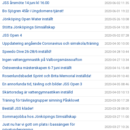
JSS årsmöte 14 juni kl 16.00
2020-06-02 11:35
Bo Sjögren 45år i Ungdomens tjänst!
2020-06-01 19:22
Jönköping Open Water inställt
2020-05-26 10:08
Stötta Jönköpings Simsällskap
2020-05-04 10:30
JSS Open 4
2020-05-02 07:28
Uppdatering angående Coronavirus och simskola/träning
2020-04-30 10:00
Speedo Dive 26-28/6 inställd!
2020-04-28 10:44
Ingen vattengymnastik på Valborgsmässoafton
2020-04-27 13:34
Östsvenska mästerskapen 6-7 juni inställt
2020-04-16 15:48
Rosenlundsbadet Sprint och Brita Memorial inställda!
2020-04-09 10:40
En annorlunda tid, tävling och bilder JSS Open 3
2020-04-05 08:46
Skärtorsdag är vattengymnastiken inställd
2020-04-03 10:13
Träning för tävlingsgrupper simning Påsklovet
2020-03-30 17:28
Beställ JSS kläder!
2020-03-28 08:00
Sommarjobba hos Jönköpings Simsällskap
2020-03-27 11:00
Just nu har vi gott om plats i bassängen för
2020-03-27 10:26
privatundervisning