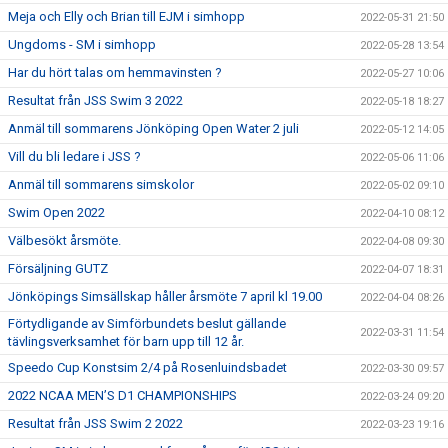
Meja och Elly och Brian till EJM i simhopp
2022-05-31 21:50
Ungdoms - SM i simhopp
2022-05-28 13:54
Har du hört talas om hemmavinsten ?
2022-05-27 10:06
Resultat från JSS Swim 3 2022
2022-05-18 18:27
Anmäl till sommarens Jönköping Open Water 2 juli
2022-05-12 14:05
Vill du bli ledare i JSS ?
2022-05-06 11:06
Anmäl till sommarens simskolor
2022-05-02 09:10
Swim Open 2022
2022-04-10 08:12
Välbesökt årsmöte.
2022-04-08 09:30
Försäljning GUTZ
2022-04-07 18:31
Jönköpings Simsällskap håller årsmöte 7 april kl 19.00
2022-04-04 08:26
Förtydligande av Simförbundets beslut gällande
2022-03-31 11:54
tävlingsverksamhet för barn upp till 12 år.
Speedo Cup Konstsim 2/4 på Rosenluindsbadet
2022-03-30 09:57
2022 NCAA MEN’S D1 CHAMPIONSHIPS
2022-03-24 09:20
Resultat från JSS Swim 2 2022
2022-03-23 19:16