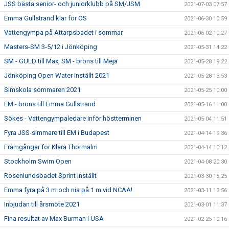
JSS bästa senior- och juniorklubb på SM/JSM
2021-07-03 07:57
Emma Gullstrand klar för OS
2021-06-30 10:59
Vattengympa på Attarpsbadet i sommar
2021-06-02 10:27
Masters-SM 3-5/12 i Jönköping
2021-05-31 14:22
SM - GULD till Max, SM - brons till Meja
2021-05-28 19:22
Jönköping Open Water inställt 2021
2021-05-28 13:53
Simskola sommaren 2021
2021-05-25 10:00
EM - brons till Emma Gullstrand
2021-05-16 11:00
Sökes - Vattengympaledare inför höstterminen
2021-05-04 11:51
Fyra JSS-simmare till EM i Budapest
2021-04-14 19:36
Framgångar för Klara Thormalm
2021-04-14 10:12
Stockholm Swim Open
2021-04-08 20:30
Rosenlundsbadet Sprint inställt
2021-03-30 15:25
Emma fyra på 3 m och nia på 1 m vid NCAA!
2021-03-11 13:56
Inbjudan till årsmöte 2021
2021-03-01 11:37
Fina resultat av Max Burman i USA
2021-02-25 10:16