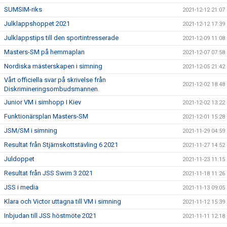
SUMSIM-riks
2021-12-12 21:07
Julklappshoppet 2021
2021-12-12 17:39
Julklappstips till den sportintresserade
2021-12-09 11:08
Masters-SM på hemmaplan
2021-12-07 07:58
Nordiska mästerskapen i simning
2021-12-05 21:42
Vårt officiella svar på skrivelse från
2021-12-02 18:48
Diskrimineringsombudsmannen.
Junior VM i simhopp I Kiev
2021-12-02 13:22
Funktionärsplan Masters-SM
2021-12-01 15:28
JSM/SM i simning
2021-11-29 04:59
Resultat från Stjärnskottstävling 6 2021
2021-11-27 14:52
Juldoppet
2021-11-23 11:15
Resultat från JSS Swim 3 2021
2021-11-18 11:26
JSS i media
2021-11-13 09:05
Klara och Victor uttagna till VM i simning
2021-11-12 15:39
Inbjudan till JSS höstmöte 2021
2021-11-11 12:18