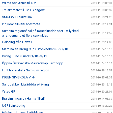
Wilma och Annie till NM
2019-11-19 06:31
Tre simmare till EM i Glasgow
2019-11-18 06:32
SM/JSM i Eskilstuna
2019-11-13 21:23
Inbjudan till JSS höstmöte
2019-11-12 14:24
Sumsim regionsfinal på Rosenlundsbadet. Ett lyckad
2019-11-11 14:52
arrangemang ut flera synvinklar.
Hälsning från Hawaii
2019-11-09 14:03
Marginalen Diving Cup i Stockholm 25 - 27/10
2019-11-04 13:18
Diving Lund i Lund 31/10 - 3/11
2019-11-04 13:18
Öppna Östsvenska Mästerskap i simhopp
2019-11-04 13:13
Funktionärslista Sum-Sim region
2019-10-28 18:59
INGEN SIMSKOLA V. 44!
2019-10-25 09:38
Sandbakken Livrädddare tävling
2019-10-23 15:16
Ystad GP
2019-10-20 21:01
Bra simningar av Hanna i Berlin
2019-10-14 06:39
UGP i Linköping
2019-10-13 20:22
Höglandsbojen i livräddning
2019-10-07 18:14