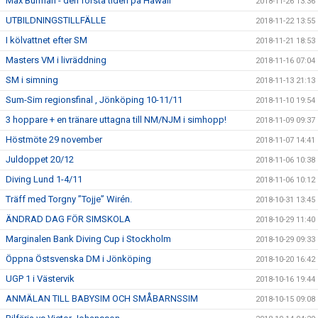
Max Burman - den första tiden på Hawaii
2018-11-26 13:36
UTBILDNINGSTILLFÄLLE
2018-11-22 13:55
I kölvattnet efter SM
2018-11-21 18:53
Masters VM i livräddning
2018-11-16 07:04
SM i simning
2018-11-13 21:13
Sum-Sim regionsfinal , Jönköping 10-11/11
2018-11-10 19:54
3 hoppare + en tränare uttagna till NM/NJM i simhopp!
2018-11-09 09:37
Höstmöte 29 november
2018-11-07 14:41
Juldoppet 20/12
2018-11-06 10:38
Diving Lund 1-4/11
2018-11-06 10:12
Träff med Torgny ”Tojje” Wirén.
2018-10-31 13:45
ÄNDRAD DAG FÖR SIMSKOLA
2018-10-29 11:40
Marginalen Bank Diving Cup i Stockholm
2018-10-29 09:33
Öppna Östsvenska DM i Jönköping
2018-10-20 16:42
UGP 1 i Västervik
2018-10-16 19:44
ANMÄLAN TILL BABYSIM OCH SMÅBARNSSIM
2018-10-15 09:08