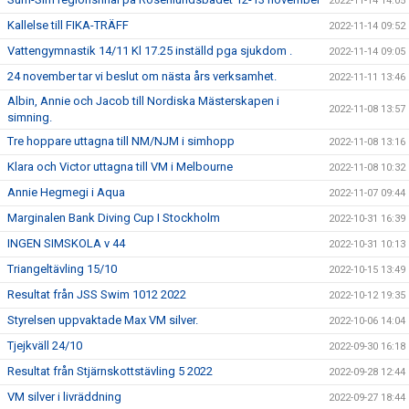
2022-11-14 14:05
Kallelse till FIKA-TRÄFF
2022-11-14 09:52
Vattengymnastik 14/11 Kl 17.25 inställd pga sjukdom .
2022-11-14 09:05
24 november tar vi beslut om nästa års verksamhet.
2022-11-11 13:46
Albin, Annie och Jacob till Nordiska Mästerskapen i
2022-11-08 13:57
simning.
Tre hoppare uttagna till NM/NJM i simhopp
2022-11-08 13:16
Klara och Victor uttagna till VM i Melbourne
2022-11-08 10:32
Annie Hegmegi i Aqua
2022-11-07 09:44
Marginalen Bank Diving Cup I Stockholm
2022-10-31 16:39
INGEN SIMSKOLA v 44
2022-10-31 10:13
Triangeltävling 15/10
2022-10-15 13:49
Resultat från JSS Swim 1012 2022
2022-10-12 19:35
Styrelsen uppvaktade Max VM silver.
2022-10-06 14:04
Tjejkväll 24/10
2022-09-30 16:18
Resultat från Stjärnskottstävling 5 2022
2022-09-28 12:44
VM silver i livräddning
2022-09-27 18:44