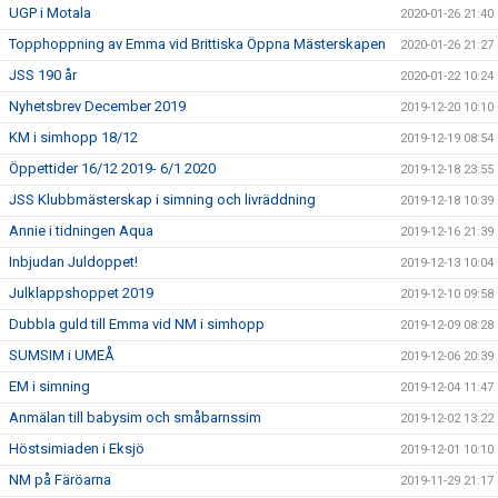
UGP i Motala
2020-01-26 21:40
Topphoppning av Emma vid Brittiska Öppna Mästerskapen
2020-01-26 21:27
JSS 190 år
2020-01-22 10:24
Nyhetsbrev December 2019
2019-12-20 10:10
KM i simhopp 18/12
2019-12-19 08:54
Öppettider 16/12 2019- 6/1 2020
2019-12-18 23:55
JSS Klubbmästerskap i simning och livräddning
2019-12-18 10:39
Annie i tidningen Aqua
2019-12-16 21:39
Inbjudan Juldoppet!
2019-12-13 10:04
Julklappshoppet 2019
2019-12-10 09:58
Dubbla guld till Emma vid NM i simhopp
2019-12-09 08:28
SUMSIM i UMEÅ
2019-12-06 20:39
EM i simning
2019-12-04 11:47
Anmälan till babysim och småbarnssim
2019-12-02 13:22
Höstsimiaden i Eksjö
2019-12-01 10:10
NM på Färöarna
2019-11-29 21:17