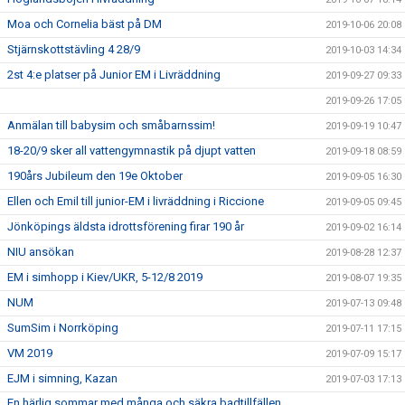
Moa och Cornelia bäst på DM
2019-10-06 20:08
Stjärnskottstävling 4 28/9
2019-10-03 14:34
2st 4:e platser på Junior EM i Livräddning
2019-09-27 09:33
2019-09-26 17:05
Anmälan till babysim och småbarnssim!
2019-09-19 10:47
18-20/9 sker all vattengymnastik på djupt vatten
2019-09-18 08:59
190års Jubileum den 19e Oktober
2019-09-05 16:30
Ellen och Emil till junior-EM i livräddning i Riccione
2019-09-05 09:45
Jönköpings äldsta idrottsförening firar 190 år
2019-09-02 16:14
NIU ansökan
2019-08-28 12:37
EM i simhopp i Kiev/UKR, 5-12/8 2019
2019-08-07 19:35
NUM
2019-07-13 09:48
SumSim i Norrköping
2019-07-11 17:15
VM 2019
2019-07-09 15:17
EJM i simning, Kazan
2019-07-03 17:13
En härlig sommar med många och säkra badtillfällen