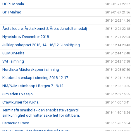
UGP i Motala
2019-01-27 22:37
GP i Malmö
2019-01-27 21:36
2018-12-23 14:26
Årets ledare, Årets komet & Årets Junefeltsmedalj
2018-12-21 22:18
Nyhetsbrev December 2018
2018-12-21 22:04
Julklappshoppet 2018, 14 - 16/12 i Jönköping
2018-12-14 20:43
SUMSIM-riks
2018-12-14 12:48
VM i simning
2018-12-12 17:38
Nordiska Mästerskapen i simning
2018-12-08 07:50
Klubbmästerskap i simning 2018-12-17
2018-12-04 14:34
NM/NJM i simhopp i Bergen 7 - 9/12
2018-12-03 13:35
Simiaden i Nässjö
2018-12-02 16:55
Crawlkurser för vuxna
2018-11-30 13:41
Terminsfri simskola - den snabbaste vägen till
2018-11-30 13:24
simkunnighet och vattensäkerhet för ditt barn.
Barracuda Race
2018-11-26 15:54