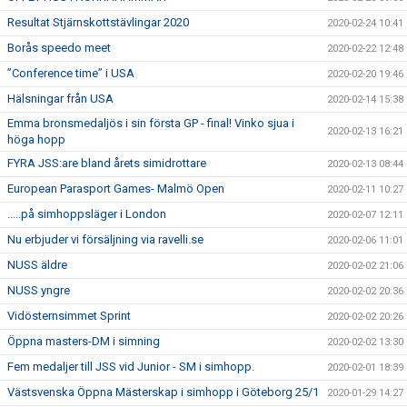
Resultat Stjärnskottstävlingar 2020
2020-02-24 10:41
Borås speedo meet
2020-02-22 12:48
”Conference time” i USA
2020-02-20 19:46
Hälsningar från USA
2020-02-14 15:38
Emma bronsmedaljös i sin första GP - final! Vinko sjua i
2020-02-13 16:21
höga hopp
FYRA JSS:are bland årets simidrottare
2020-02-13 08:44
European Parasport Games- Malmö Open
2020-02-11 10:27
.....på simhoppsläger i London
2020-02-07 12:11
Nu erbjuder vi försäljning via ravelli.se
2020-02-06 11:01
NUSS äldre
2020-02-02 21:06
NUSS yngre
2020-02-02 20:36
Vidösternsimmet Sprint
2020-02-02 20:26
Öppna masters-DM i simning
2020-02-02 13:30
Fem medaljer till JSS vid Junior - SM i simhopp.
2020-02-01 18:39
Västsvenska Öppna Mästerskap i simhopp i Göteborg 25/1
2020-01-29 14:27