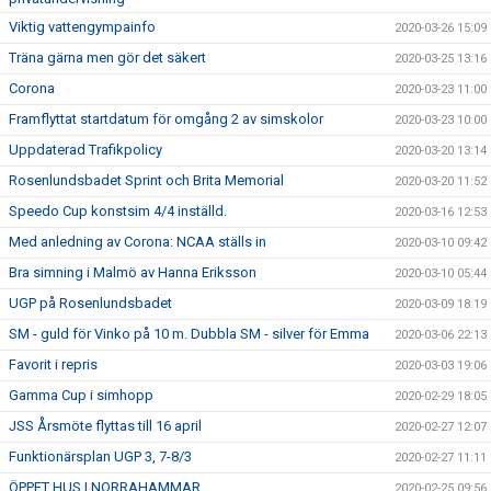
Viktig vattengympainfo
2020-03-26 15:09
Träna gärna men gör det säkert
2020-03-25 13:16
Corona
2020-03-23 11:00
Framflyttat startdatum för omgång 2 av simskolor
2020-03-23 10:00
Uppdaterad Trafikpolicy
2020-03-20 13:14
Rosenlundsbadet Sprint och Brita Memorial
2020-03-20 11:52
Speedo Cup konstsim 4/4 inställd.
2020-03-16 12:53
Med anledning av Corona: NCAA ställs in
2020-03-10 09:42
Bra simning i Malmö av Hanna Eriksson
2020-03-10 05:44
UGP på Rosenlundsbadet
2020-03-09 18:19
SM - guld för Vinko på 10 m. Dubbla SM - silver för Emma
2020-03-06 22:13
Favorit i repris
2020-03-03 19:06
Gamma Cup i simhopp
2020-02-29 18:05
JSS Årsmöte flyttas till 16 april
2020-02-27 12:07
Funktionärsplan UGP 3, 7-8/3
2020-02-27 11:11
ÖPPET HUS I NORRAHAMMAR
2020-02-25 09:56