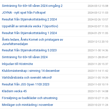
Simträning för 65+ till våren 2024 omgång 2
2024-03-12 15:08
JOYNA - nytt spel från Folkspel
2024-03-12 11:03
Resultat från Stjärnskottstävling 2 2024
2024-02-26 13:57
Uppehåll av simskola vecka 7 (sportlov)
2024-02-07 11:55
Resultat från Stjärnskottstävling 1 2024
2024-01-29 11:05
Årets ledare, Årets Komet och pristagare av
2023-12-12 20:10
Junefeltsmedaljen
Resultat från Stjärnskottstävling 5 2023
2023-11-30 14:36
Simträning för 65+ till våren 2024
2023-11-28 09:47
Inbjudan till Höstmöte
2023-11-20 15:37
Klubbmästerskap i simning 14 december
2023-11-14 11:42
Världsårsbästa och svenskt rekord!
2023-11-05 19:39
Resultat från JSS Open 1103 2023
2023-11-03 10:19
Klädsim vecka 45
2023-11-01 14:08
Försäljning av badkläder och utrustning
2023-10-27 11:25
Miniläger och minitävling i november
2023-10-23 11:24