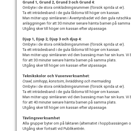
Grund 1, Grund 2, Grund 3 och Grund 4:
Ombyte i de stora omklädningsrummen (försök sprida ut er).
Ta ett inträdesband i de gula lådorna till höger om kassan.
Man möter upp simläraren i Äventyrsbadet vid den gula rutschkana
anläggningen för att 30 minuter senare hämta barnen på samma 
Utgång sker till höger om kassan efter utpassage.
Djup 1, Djup 2, Djup 3 och djup 4:
Ombyte i de stora omklädningsrummen (försök sprida ut er).
Ta ett inträdesband i de gula lådorna till höger om kassan.
Man möter upp simläraren vid den bassäng man har sin kurs. Vi b
för att 30 minuter senare hämta barnen på samma plats.
Utgång sker till höger om kassan efter utpassage.
Teknikskolor och Vuxenverksamhet:
Crawl, simhopp, konstsim, livräddning och mermaiding
Ombyte i de stora omklädningsrummen (försök sprida ut er).
Ta ett inträdesband i de gula lådorna till höger om kassan.
Man möter upp simläraren vid den bassäng man har sin kurs. Vi b
för att 40 minuter senare hämta barnen på samma plats.
Utgång sker till höger om kassan efter utpassage.
Tävlingsverksamhet
Alla grupper byter om på läktaren (alternativt i hoppbassängen o
Utgång sker fortsatt vid Publikentrén.