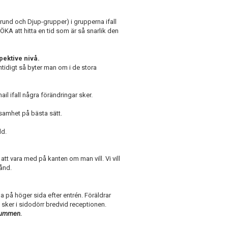
Grund och Djup-grupper) i grupperna ifall
KA att hitta en tid som är så snarlik den
ektive nivå.
idigt så byter man om i de stora
il ifall några förändringar sker.
ksamhet på bästa sätt.
ld.
tt vara med på kanten om man vill. Vi vill
tånd.
 på höger sida efter entrén. Föräldrar
sker i sidodörr bredvid receptionen.
srummen.