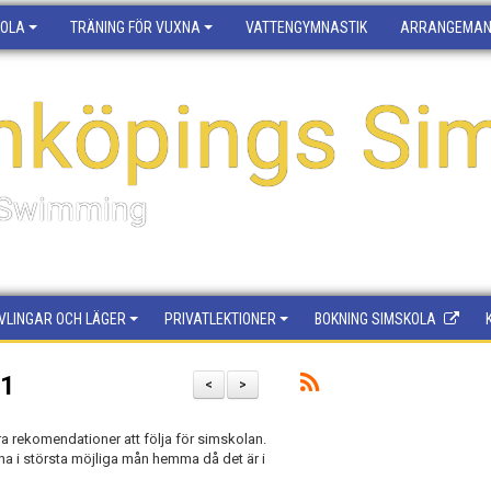
KOLA
TRÄNING FÖR VUXNA
VATTENGYMNASTIK
ARRANGEMA
nköpings Sim
f Swimming
VLINGAR OCH LÄGER
PRIVATLEKTIONER
BOKNING SIMSKOLA
21
<
>
a rekomendationer att följa för simskolan.
ha i största möjliga mån hemma då det är i