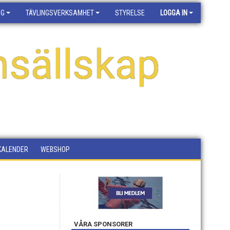
NG
TÄVLINGSVERKSAMHET
STYRELSE
LOGGA IN
sällskap
KALENDER
WEBSHOP
VÅRA SPONSORER