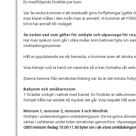
En medföljande förälder per barn.
Var 5e vecka kommer vi att eventuellt göra förflyttningar (gäller 
man klarat målen i den nivån man är anmäld. Vi kommer att FÖRSÖ
tid ni har anmält till i nuläget.
Se nedan vad som gäller för ombyte och utpassage för resp
Har man syskon som går i olika nivåer som behöver byta om samt
omklädningsrummen
Håll er uppdaterade via vår hemsida, vi kommer även att skicka ma
Visa hänsyn och ta hand om varandra så vi kan fortsätta vår ver
Stanna hemma från simskolan/träning när du är det minsta förky
Babysim och småbarnssim
1 förälder ombytt i vattnet med barnet. En förälder är välkommen a
fortsatt hålla ner antalet så mycket det går. Visa respekt håll avs
Minisim 1, minisim 2, minisim 3 och Minifisk:
Ombyte i undervisningens omklädningsrum. De tre gröna dörrarna
väntar i cafeterian under tiden simskolan genomförs. Utpassage 
OBS! minisim fredag 10.00-11.30 byter om i de stora omklädning