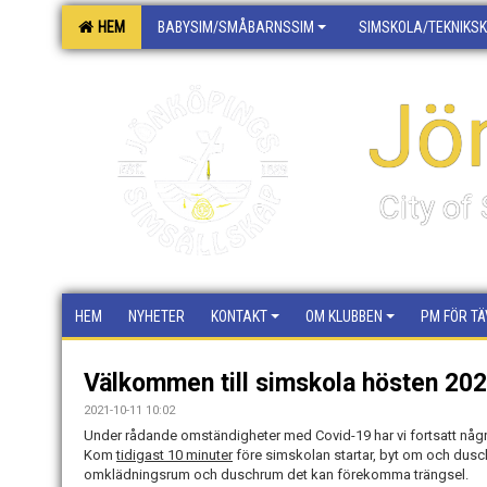
HEM
BABYSIM/SMÅBARNSSIM
SIMSKOLA/TEKNIKS
Jö
City o
HEM
NYHETER
KONTAKT
OM KLUBBEN
PM FÖR TÄ
Välkommen till simskola hösten 20
2021-10-11 10:02
Under rådande omständigheter med Covid-19 har vi fortsatt någr
Kom
tidigast 10 minuter
före simskolan startar, byt om och dusc
omklädningsrum och duschrum det kan förekomma trängsel.