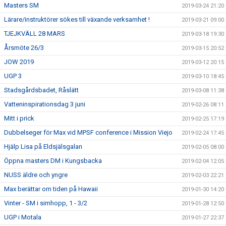
Masters SM
2019-03-24 21:20
Lärare/instruktörer sökes till växande verksamhet !
2019-03-21 09:00
TJEJKVÄLL 28 MARS
2019-03-18 19:30
Årsmöte 26/3
2019-03-15 20:52
JOW 2019
2019-03-12 20:15
UGP 3
2019-03-10 18:45
Stadsgårdsbadet, Råslätt
2019-03-08 11:38
Vatteninspirationsdag 3 juni
2019-02-26 08:11
Mitt i prick
2019-02-25 17:19
Dubbelseger för Max vid MPSF conference i Mission Viejo
2019-02-24 17:45
Hjälp Lisa på Eldsjälsgalan
2019-02-05 08:00
Öppna masters DM i Kungsbacka
2019-02-04 12:05
NUSS äldre och yngre
2019-02-03 22:21
Max berättar om tiden på Hawaii
2019-01-30 14:20
Vinter - SM i simhopp, 1 - 3/2
2019-01-28 12:50
UGP i Motala
2019-01-27 22:37