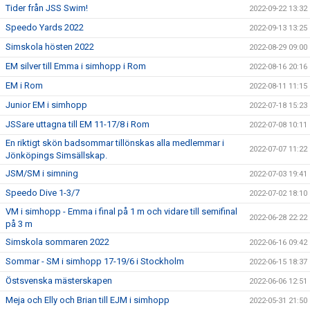
Tider från JSS Swim!
2022-09-22 13:32
Speedo Yards 2022
2022-09-13 13:25
Simskola hösten 2022
2022-08-29 09:00
EM silver till Emma i simhopp i Rom
2022-08-16 20:16
EM i Rom
2022-08-11 11:15
Junior EM i simhopp
2022-07-18 15:23
JSSare uttagna till EM 11-17/8 i Rom
2022-07-08 10:11
En riktigt skön badsommar tillönskas alla medlemmar i
2022-07-07 11:22
Jönköpings Simsällskap.
JSM/SM i simning
2022-07-03 19:41
Speedo Dive 1-3/7
2022-07-02 18:10
VM i simhopp - Emma i final på 1 m och vidare till semifinal
2022-06-28 22:22
på 3 m
Simskola sommaren 2022
2022-06-16 09:42
Sommar - SM i simhopp 17-19/6 i Stockholm
2022-06-15 18:37
Östsvenska mästerskapen
2022-06-06 12:51
Meja och Elly och Brian till EJM i simhopp
2022-05-31 21:50