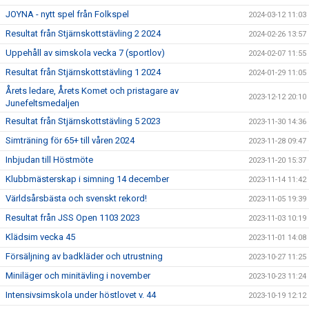
JOYNA - nytt spel från Folkspel
2024-03-12 11:03
Resultat från Stjärnskottstävling 2 2024
2024-02-26 13:57
Uppehåll av simskola vecka 7 (sportlov)
2024-02-07 11:55
Resultat från Stjärnskottstävling 1 2024
2024-01-29 11:05
Årets ledare, Årets Komet och pristagare av
2023-12-12 20:10
Junefeltsmedaljen
Resultat från Stjärnskottstävling 5 2023
2023-11-30 14:36
Simträning för 65+ till våren 2024
2023-11-28 09:47
Inbjudan till Höstmöte
2023-11-20 15:37
Klubbmästerskap i simning 14 december
2023-11-14 11:42
Världsårsbästa och svenskt rekord!
2023-11-05 19:39
Resultat från JSS Open 1103 2023
2023-11-03 10:19
Klädsim vecka 45
2023-11-01 14:08
Försäljning av badkläder och utrustning
2023-10-27 11:25
Miniläger och minitävling i november
2023-10-23 11:24
Intensivsimskola under höstlovet v. 44
2023-10-19 12:12