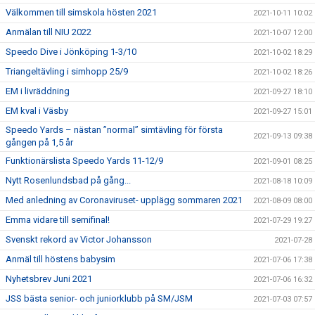
Välkommen till simskola hösten 2021
2021-10-11 10:02
Anmälan till NIU 2022
2021-10-07 12:00
Speedo Dive i Jönköping 1-3/10
2021-10-02 18:29
Triangeltävling i simhopp 25/9
2021-10-02 18:26
EM i livräddning
2021-09-27 18:10
EM kval i Väsby
2021-09-27 15:01
Speedo Yards – nästan ”normal” simtävling för första
2021-09-13 09:38
gången på 1,5 år
Funktionärslista Speedo Yards 11-12/9
2021-09-01 08:25
Nytt Rosenlundsbad på gång...
2021-08-18 10:09
Med anledning av Coronaviruset- upplägg sommaren 2021
2021-08-09 08:00
Emma vidare till semifinal!
2021-07-29 19:27
Svenskt rekord av Victor Johansson
2021-07-28
Anmäl till höstens babysim
2021-07-06 17:38
Nyhetsbrev Juni 2021
2021-07-06 16:32
JSS bästa senior- och juniorklubb på SM/JSM
2021-07-03 07:57