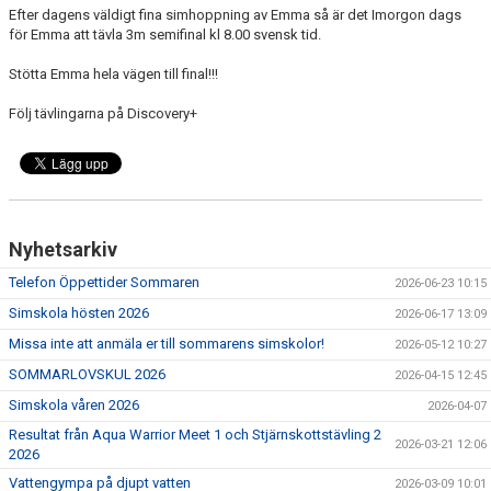
Efter dagens väldigt fina simhoppning av Emma så är det Imorgon dags
BOKNING SIMSKOLA
för Emma att tävla 3m semifinal kl 8.00 svensk tid.
KALENDER
Stötta Emma hela vägen till final!!!
Följ tävlingarna på Discovery+
WEBSHOP
Nyhetsarkiv
Telefon Öppettider Sommaren
2026-06-23 10:15
Simskola hösten 2026
2026-06-17 13:09
Missa inte att anmäla er till sommarens simskolor!
2026-05-12 10:27
SOMMARLOVSKUL 2026
2026-04-15 12:45
Simskola våren 2026
2026-04-07
Resultat från Aqua Warrior Meet 1 och Stjärnskottstävling 2
2026-03-21 12:06
2026
Vattengympa på djupt vatten
2026-03-09 10:01