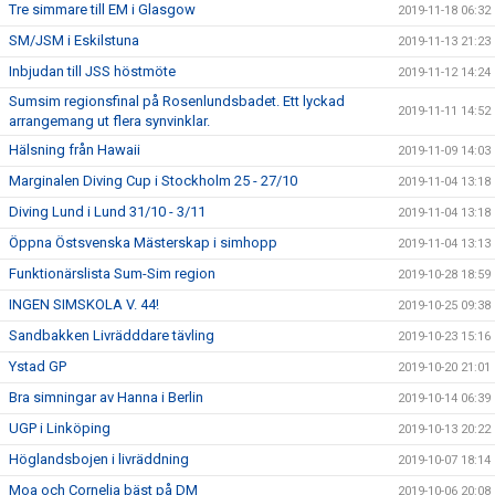
Tre simmare till EM i Glasgow
2019-11-18 06:32
SM/JSM i Eskilstuna
2019-11-13 21:23
Inbjudan till JSS höstmöte
2019-11-12 14:24
Sumsim regionsfinal på Rosenlundsbadet. Ett lyckad
2019-11-11 14:52
arrangemang ut flera synvinklar.
Hälsning från Hawaii
2019-11-09 14:03
Marginalen Diving Cup i Stockholm 25 - 27/10
2019-11-04 13:18
Diving Lund i Lund 31/10 - 3/11
2019-11-04 13:18
Öppna Östsvenska Mästerskap i simhopp
2019-11-04 13:13
Funktionärslista Sum-Sim region
2019-10-28 18:59
INGEN SIMSKOLA V. 44!
2019-10-25 09:38
Sandbakken Livrädddare tävling
2019-10-23 15:16
Ystad GP
2019-10-20 21:01
Bra simningar av Hanna i Berlin
2019-10-14 06:39
UGP i Linköping
2019-10-13 20:22
Höglandsbojen i livräddning
2019-10-07 18:14
Moa och Cornelia bäst på DM
2019-10-06 20:08