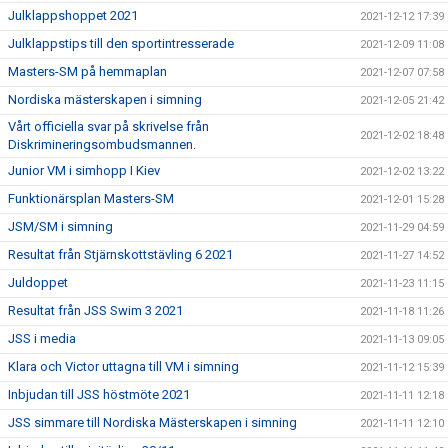
Julklappshoppet 2021
2021-12-12 17:39
Julklappstips till den sportintresserade
2021-12-09 11:08
Masters-SM på hemmaplan
2021-12-07 07:58
Nordiska mästerskapen i simning
2021-12-05 21:42
Vårt officiella svar på skrivelse från
2021-12-02 18:48
Diskrimineringsombudsmannen.
Junior VM i simhopp I Kiev
2021-12-02 13:22
Funktionärsplan Masters-SM
2021-12-01 15:28
JSM/SM i simning
2021-11-29 04:59
Resultat från Stjärnskottstävling 6 2021
2021-11-27 14:52
Juldoppet
2021-11-23 11:15
Resultat från JSS Swim 3 2021
2021-11-18 11:26
JSS i media
2021-11-13 09:05
Klara och Victor uttagna till VM i simning
2021-11-12 15:39
Inbjudan till JSS höstmöte 2021
2021-11-11 12:18
JSS simmare till Nordiska Mästerskapen i simning
2021-11-11 12:10