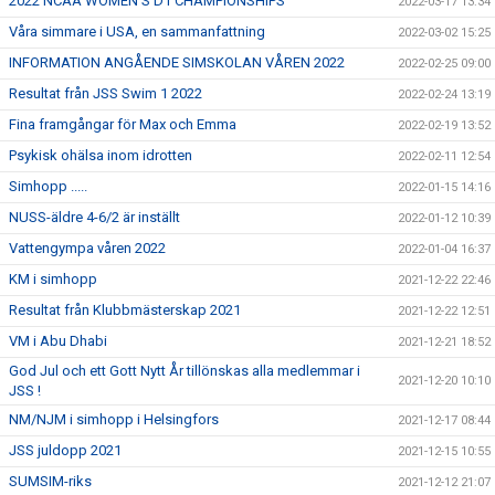
2022 NCAA WOMEN’S D1 CHAMPIONSHIPS
2022-03-17 13:34
Våra simmare i USA, en sammanfattning
2022-03-02 15:25
INFORMATION ANGÅENDE SIMSKOLAN VÅREN 2022
2022-02-25 09:00
Resultat från JSS Swim 1 2022
2022-02-24 13:19
Fina framgångar för Max och Emma
2022-02-19 13:52
Psykisk ohälsa inom idrotten
2022-02-11 12:54
Simhopp .....
2022-01-15 14:16
NUSS-äldre 4-6/2 är inställt
2022-01-12 10:39
Vattengympa våren 2022
2022-01-04 16:37
KM i simhopp
2021-12-22 22:46
Resultat från Klubbmästerskap 2021
2021-12-22 12:51
VM i Abu Dhabi
2021-12-21 18:52
God Jul och ett Gott Nytt År tillönskas alla medlemmar i
2021-12-20 10:10
JSS !
NM/NJM i simhopp i Helsingfors
2021-12-17 08:44
JSS juldopp 2021
2021-12-15 10:55
SUMSIM-riks
2021-12-12 21:07