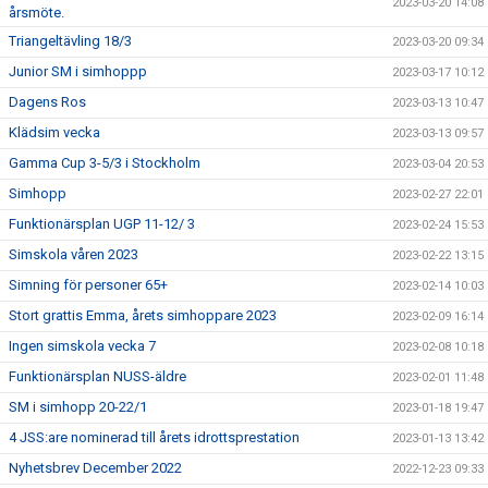
2023-03-20 14:08
årsmöte.
Triangeltävling 18/3
2023-03-20 09:34
Junior SM i simhoppp
2023-03-17 10:12
Dagens Ros
2023-03-13 10:47
Klädsim vecka
2023-03-13 09:57
Gamma Cup 3-5/3 i Stockholm
2023-03-04 20:53
Simhopp
2023-02-27 22:01
Funktionärsplan UGP 11-12/ 3
2023-02-24 15:53
Simskola våren 2023
2023-02-22 13:15
Simning för personer 65+
2023-02-14 10:03
Stort grattis Emma, årets simhoppare 2023
2023-02-09 16:14
Ingen simskola vecka 7
2023-02-08 10:18
Funktionärsplan NUSS-äldre
2023-02-01 11:48
SM i simhopp 20-22/1
2023-01-18 19:47
4 JSS:are nominerad till årets idrottsprestation
2023-01-13 13:42
Nyhetsbrev December 2022
2022-12-23 09:33