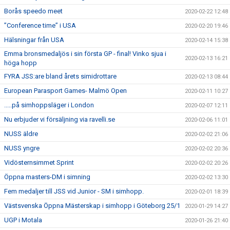
Borås speedo meet
2020-02-22 12:48
”Conference time” i USA
2020-02-20 19:46
Hälsningar från USA
2020-02-14 15:38
Emma bronsmedaljös i sin första GP - final! Vinko sjua i
2020-02-13 16:21
höga hopp
FYRA JSS:are bland årets simidrottare
2020-02-13 08:44
European Parasport Games- Malmö Open
2020-02-11 10:27
.....på simhoppsläger i London
2020-02-07 12:11
Nu erbjuder vi försäljning via ravelli.se
2020-02-06 11:01
NUSS äldre
2020-02-02 21:06
NUSS yngre
2020-02-02 20:36
Vidösternsimmet Sprint
2020-02-02 20:26
Öppna masters-DM i simning
2020-02-02 13:30
Fem medaljer till JSS vid Junior - SM i simhopp.
2020-02-01 18:39
Västsvenska Öppna Mästerskap i simhopp i Göteborg 25/1
2020-01-29 14:27
UGP i Motala
2020-01-26 21:40