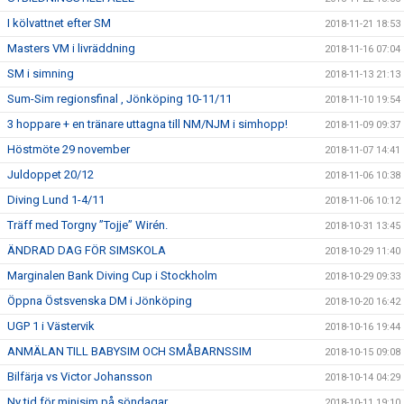
I kölvattnet efter SM
2018-11-21 18:53
Masters VM i livräddning
2018-11-16 07:04
SM i simning
2018-11-13 21:13
Sum-Sim regionsfinal , Jönköping 10-11/11
2018-11-10 19:54
3 hoppare + en tränare uttagna till NM/NJM i simhopp!
2018-11-09 09:37
Höstmöte 29 november
2018-11-07 14:41
Juldoppet 20/12
2018-11-06 10:38
Diving Lund 1-4/11
2018-11-06 10:12
Träff med Torgny ”Tojje” Wirén.
2018-10-31 13:45
ÄNDRAD DAG FÖR SIMSKOLA
2018-10-29 11:40
Marginalen Bank Diving Cup i Stockholm
2018-10-29 09:33
Öppna Östsvenska DM i Jönköping
2018-10-20 16:42
UGP 1 i Västervik
2018-10-16 19:44
ANMÄLAN TILL BABYSIM OCH SMÅBARNSSIM
2018-10-15 09:08
Bilfärja vs Victor Johansson
2018-10-14 04:29
Ny tid för minisim på söndagar
2018-10-11 19:10