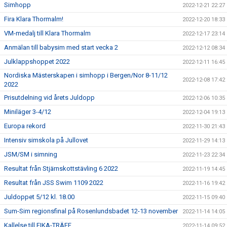
Simhopp
2022-12-21 22:27
Fira Klara Thormalm!
2022-12-20 18:33
VM-medalj till Klara Thormalm
2022-12-17 23:14
Anmälan till babysim med start vecka 2
2022-12-12 08:34
Julklappshoppet 2022
2022-12-11 16:45
Nordiska Mästerskapen i simhopp i Bergen/Nor 8-11/12
2022-12-08 17:42
2022
Prisutdelning vid årets Juldopp
2022-12-06 10:35
Miniläger 3-4/12
2022-12-04 19:13
Europa rekord
2022-11-30 21:43
Intensiv simskola på Jullovet
2022-11-29 14:13
JSM/SM i simning
2022-11-23 22:34
Resultat från Stjärnskottstävling 6 2022
2022-11-19 14:45
Resultat från JSS Swim 1109 2022
2022-11-16 19:42
Juldoppet 5/12 kl. 18.00
2022-11-15 09:40
Sum-Sim regionsfinal på Rosenlundsbadet 12-13 november
2022-11-14 14:05
Kallelse till FIKA-TRÄFF
2022-11-14 09:52