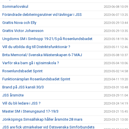
Sommarlovskul
2023-06-08 10:09
Förändrade debiteringsrutiner vid tävlingar i JSS
2023-06-07 13:25
Grattis Nova och Elly
2023-05-29 13:44
Grattis Victor Johansson
2023-05-29 13:35
Ungdoms SM i Simhopp 19-21/5 på Rosenlundsbadet
2023-05-18 19:36
Vill du utbilda dig till Distriktsfunktionär ?
2023-05-11 12:46
Brita Memorial/ Svenska Mästerskapen 6-7 MAJ
2023-05-08 10:37
Varför ska barn gå i sjösimskola ?
2023-05-04 10:06
Rosenlundsbadet Sprint
2023-05-02 14:58
Funktionärsplan Rosenlundsbadet Sprint
2023-04-11 19:20
Brand på JSS kansli 30/3
2023-03-31 10:48
JSS årsmöte
2023-03-29 11:04
Vill du bli ledare i JSS ?
2023-03-24 14:19
Master SM i Stenungsund 17-19/3
2023-03-21 15:45
Jönköpings Simsällskap håller årsmöte 28 mars
2023-03-21 13:00
JSS are fick utmärkelser vid Östsvenska Simförbundets