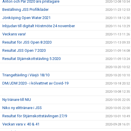
Anton och Pär 2020 års pristagare
2020-12-08 10:54
Beställning JSS Profilkläder
2020-11-23 12:53
Jönköping Open Water 2021
2020-11-18 12:30
Inbjudan till digitalt Höstmöte 24 november
2020-11-16 13:29
Veckans vara!
2020-11-13 11:26
Resultat för JSS Open 8 2020
2020-11-13 09:33
Resultat JSS Open 7 2020
2020-11-09 14:08
Resultat Stjärnskottstävling 5 2020
2020-11-09 13:24
2020-10-20 10:52
Triangeltävling i Växjö 18/10
2020-10-20 10:10
DM/JDM 2020 - i kölvattnet av Covid-19
2020-10-18 20:52
2020-10-08 12:35
Ny tränare till NIU
2020-10-05 22:05
Niko ny elittränare i JSS
2020-10-05 22:00
Resultat för Stjärnskottstävlingen 27/9
2020-10-01 10:49
Veckan vara v. 40 & 41
2020-09-28 16:01