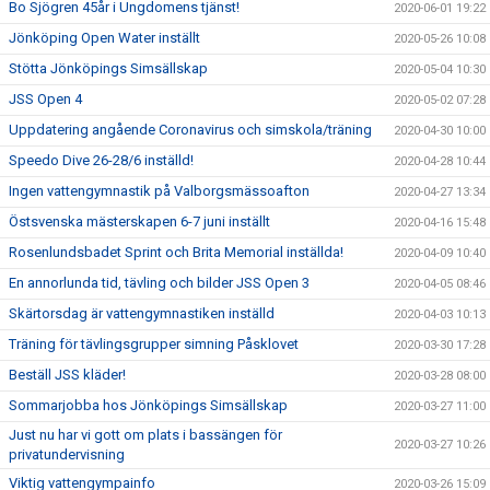
Bo Sjögren 45år i Ungdomens tjänst!
2020-06-01 19:22
Jönköping Open Water inställt
2020-05-26 10:08
Stötta Jönköpings Simsällskap
2020-05-04 10:30
JSS Open 4
2020-05-02 07:28
Uppdatering angående Coronavirus och simskola/träning
2020-04-30 10:00
Speedo Dive 26-28/6 inställd!
2020-04-28 10:44
Ingen vattengymnastik på Valborgsmässoafton
2020-04-27 13:34
Östsvenska mästerskapen 6-7 juni inställt
2020-04-16 15:48
Rosenlundsbadet Sprint och Brita Memorial inställda!
2020-04-09 10:40
En annorlunda tid, tävling och bilder JSS Open 3
2020-04-05 08:46
Skärtorsdag är vattengymnastiken inställd
2020-04-03 10:13
Träning för tävlingsgrupper simning Påsklovet
2020-03-30 17:28
Beställ JSS kläder!
2020-03-28 08:00
Sommarjobba hos Jönköpings Simsällskap
2020-03-27 11:00
Just nu har vi gott om plats i bassängen för
2020-03-27 10:26
privatundervisning
Viktig vattengympainfo
2020-03-26 15:09