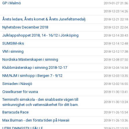
GP i Malmö
2019-01-27 21:36
2018-12-23 14:26
Årets ledare, Årets komet & Årets Junefeltsmedalj
2018-12-21 22:18
Nyhetsbrev December 2018
2018-12-21 22:04
Julklappshoppet 2018, 14 - 16/12 i Jönköping
2018-12-14 20:43
SUMSIM-riks
2018-12-14 12:48
VM i simning
2018-12-12 17:38
Nordiska Mästerskapen i simning
2018-12-08 07:50
Klubbmästerskap i simning 2018-12-17
2018-12-04 14:34
NM/NJM i simhopp i Bergen 7 - 9/12
2018-12-03 13:35
Simiaden i Nässjö
2018-12-02 16:55
Crawlkurser för vuxna
2018-11-30 13:41
Terminsfri simskola - den snabbaste vägen till
2018-11-30 13:24
simkunnighet och vattensäkerhet för ditt barn.
Barracuda Race
2018-11-26 15:54
Max Burman - den första tiden på Hawaii
2018-11-26 13:36
UTBILDNINGSTILLFÄLLE
2018-11-22 13:55