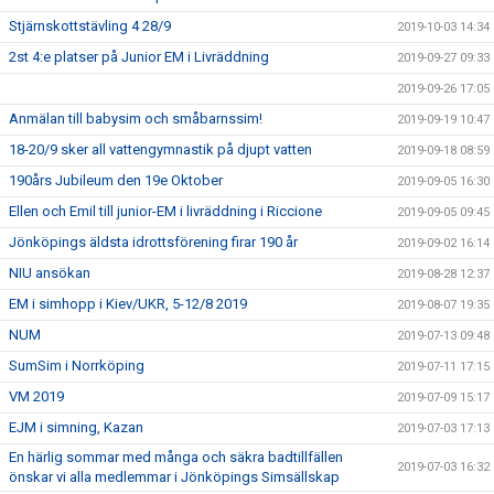
Stjärnskottstävling 4 28/9
2019-10-03 14:34
2st 4:e platser på Junior EM i Livräddning
2019-09-27 09:33
2019-09-26 17:05
Anmälan till babysim och småbarnssim!
2019-09-19 10:47
18-20/9 sker all vattengymnastik på djupt vatten
2019-09-18 08:59
190års Jubileum den 19e Oktober
2019-09-05 16:30
Ellen och Emil till junior-EM i livräddning i Riccione
2019-09-05 09:45
Jönköpings äldsta idrottsförening firar 190 år
2019-09-02 16:14
NIU ansökan
2019-08-28 12:37
EM i simhopp i Kiev/UKR, 5-12/8 2019
2019-08-07 19:35
NUM
2019-07-13 09:48
SumSim i Norrköping
2019-07-11 17:15
VM 2019
2019-07-09 15:17
EJM i simning, Kazan
2019-07-03 17:13
En härlig sommar med många och säkra badtillfällen
2019-07-03 16:32
önskar vi alla medlemmar i Jönköpings Simsällskap