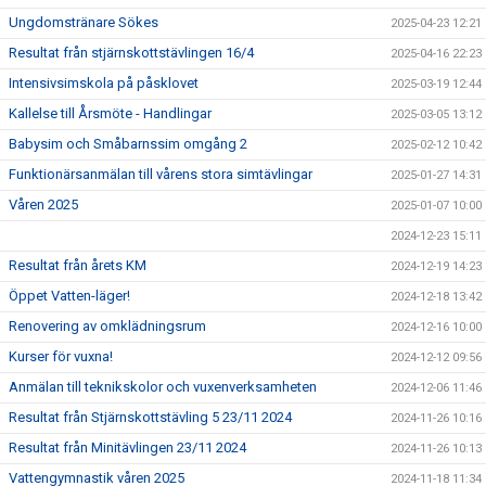
Ungdomstränare Sökes
2025-04-23 12:21
Resultat från stjärnskottstävlingen 16/4
2025-04-16 22:23
Intensivsimskola på påsklovet
2025-03-19 12:44
Kallelse till Årsmöte - Handlingar
2025-03-05 13:12
Babysim och Småbarnssim omgång 2
2025-02-12 10:42
Funktionärsanmälan till vårens stora simtävlingar
2025-01-27 14:31
Våren 2025
2025-01-07 10:00
2024-12-23 15:11
Resultat från årets KM
2024-12-19 14:23
Öppet Vatten-läger!
2024-12-18 13:42
Renovering av omklädningsrum
2024-12-16 10:00
Kurser för vuxna!
2024-12-12 09:56
Anmälan till teknikskolor och vuxenverksamheten
2024-12-06 11:46
Resultat från Stjärnskottstävling 5 23/11 2024
2024-11-26 10:16
Resultat från Minitävlingen 23/11 2024
2024-11-26 10:13
Vattengymnastik våren 2025
2024-11-18 11:34