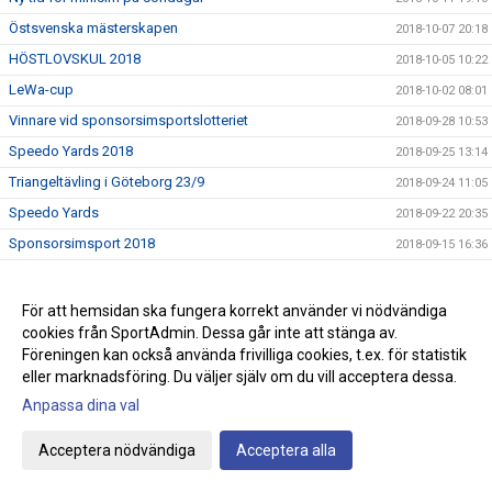
Östsvenska mästerskapen
2018-10-07 20:18
HÖSTLOVSKUL 2018
2018-10-05 10:22
LeWa-cup
2018-10-02 08:01
Vinnare vid sponsorsimsportslotteriet
2018-09-28 10:53
Speedo Yards 2018
2018-09-25 13:14
Triangeltävling i Göteborg 23/9
2018-09-24 11:05
Speedo Yards
2018-09-22 20:35
Sponsorsimsport 2018
2018-09-15 16:36
FLASH! Informationsträff för NIU-simsport Sanda
2018-09-14 09:07
Rösta på Lisa!!!
2018-09-04 17:22
För att hemsidan ska fungera korrekt använder vi nödvändiga
cookies från SportAdmin. Dessa går inte att stänga av.
SPONSORSIMSPORT 15/9
2018-09-03 14:38
Föreningen kan också använda frivilliga cookies, t.ex. för statistik
Simskola för barn
2018-09-03 13:50
eller marknadsföring. Du väljer själv om du vill acceptera dessa.
VATTENGYMPA start v. 35
2018-08-31 11:01
Anpassa dina val
VÄLKOMMEN TILL SIMSKOLA HÖSTEN 2018
2018-08-27 13:09
Acceptera nödvändiga
Acceptera alla
Motala kanalsim
2018-08-25 22:01
ANSÖKAN TILL NIU GYMNASIET 2019
2018-08-24 14:36