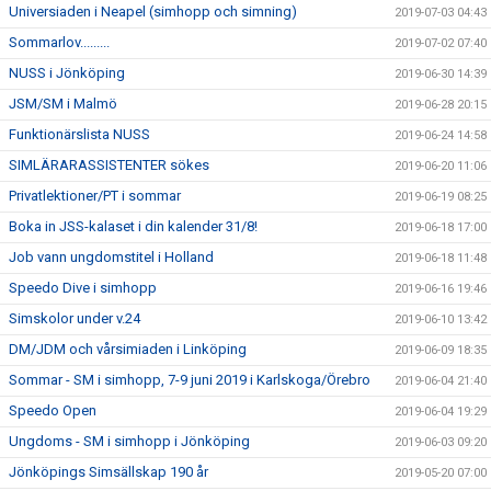
Universiaden i Neapel (simhopp och simning)
2019-07-03 04:43
Sommarlov.........
2019-07-02 07:40
NUSS i Jönköping
2019-06-30 14:39
JSM/SM i Malmö
2019-06-28 20:15
Funktionärslista NUSS
2019-06-24 14:58
SIMLÄRARASSISTENTER sökes
2019-06-20 11:06
Privatlektioner/PT i sommar
2019-06-19 08:25
Boka in JSS-kalaset i din kalender 31/8!
2019-06-18 17:00
Job vann ungdomstitel i Holland
2019-06-18 11:48
Speedo Dive i simhopp
2019-06-16 19:46
Simskolor under v.24
2019-06-10 13:42
DM/JDM och vårsimiaden i Linköping
2019-06-09 18:35
Sommar - SM i simhopp, 7-9 juni 2019 i Karlskoga/Örebro
2019-06-04 21:40
Speedo Open
2019-06-04 19:29
Ungdoms - SM i simhopp i Jönköping
2019-06-03 09:20
Jönköpings Simsällskap 190 år
2019-05-20 07:00