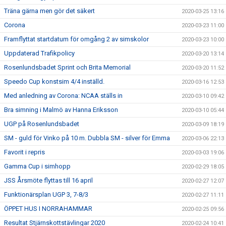
Träna gärna men gör det säkert
2020-03-25 13:16
Corona
2020-03-23 11:00
Framflyttat startdatum för omgång 2 av simskolor
2020-03-23 10:00
Uppdaterad Trafikpolicy
2020-03-20 13:14
Rosenlundsbadet Sprint och Brita Memorial
2020-03-20 11:52
Speedo Cup konstsim 4/4 inställd.
2020-03-16 12:53
Med anledning av Corona: NCAA ställs in
2020-03-10 09:42
Bra simning i Malmö av Hanna Eriksson
2020-03-10 05:44
UGP på Rosenlundsbadet
2020-03-09 18:19
SM - guld för Vinko på 10 m. Dubbla SM - silver för Emma
2020-03-06 22:13
Favorit i repris
2020-03-03 19:06
Gamma Cup i simhopp
2020-02-29 18:05
JSS Årsmöte flyttas till 16 april
2020-02-27 12:07
Funktionärsplan UGP 3, 7-8/3
2020-02-27 11:11
ÖPPET HUS I NORRAHAMMAR
2020-02-25 09:56
Resultat Stjärnskottstävlingar 2020
2020-02-24 10:41