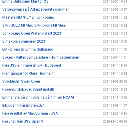
Emma Gullstrand klar för OS
2021-06-30 10:59
Vattengympa på Attarpsbadet i sommar
2021-06-02 10:27
Masters-SM 3-5/12 i Jönköping
2021-05-31 14:22
SM - GULD till Max, SM - brons till Meja
2021-05-28 19:22
Jönköping Open Water inställt 2021
2021-05-28 13:53
Simskola sommaren 2021
2021-05-25 10:00
EM - brons till Emma Gullstrand
2021-05-16 11:00
Sökes - Vattengympaledare inför höstterminen
2021-05-04 11:51
Fyra JSS-simmare till EM i Budapest
2021-04-14 19:36
Framgångar för Klara Thormalm
2021-04-14 10:12
Stockholm Swim Open
2021-04-08 20:30
Rosenlundsbadet Sprint inställt
2021-03-30 15:25
Emma fyra på 3 m och nia på 1 m vid NCAA!
2021-03-11 13:56
Inbjudan till årsmöte 2021
2021-03-01 11:37
Fina resultat av Max Burman i USA
2021-02-25 10:16
Resultat från JSS Open 9
2020-12-10 09:16