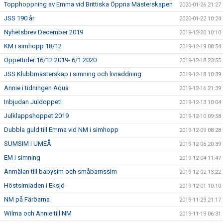
Topphoppning av Emma vid Brittiska Öppna Mästerskapen
2020-01-26 21:27
JSS 190 år
2020-01-22 10:24
Nyhetsbrev December 2019
2019-12-20 10:10
KM i simhopp 18/12
2019-12-19 08:54
Öppettider 16/12 2019- 6/1 2020
2019-12-18 23:55
JSS Klubbmästerskap i simning och livräddning
2019-12-18 10:39
Annie i tidningen Aqua
2019-12-16 21:39
Inbjudan Juldoppet!
2019-12-13 10:04
Julklappshoppet 2019
2019-12-10 09:58
Dubbla guld till Emma vid NM i simhopp
2019-12-09 08:28
SUMSIM i UMEÅ
2019-12-06 20:39
EM i simning
2019-12-04 11:47
Anmälan till babysim och småbarnssim
2019-12-02 13:22
Höstsimiaden i Eksjö
2019-12-01 10:10
NM på Färöarna
2019-11-29 21:17
Wilma och Annie till NM
2019-11-19 06:31