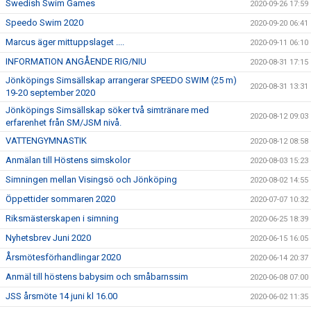
Swedish Swim Games
2020-09-26 17:59
Speedo Swim 2020
2020-09-20 06:41
Marcus äger mittuppslaget ....
2020-09-11 06:10
INFORMATION ANGÅENDE RIG/NIU
2020-08-31 17:15
Jönköpings Simsällskap arrangerar SPEEDO SWIM (25 m)
2020-08-31 13:31
19-20 september 2020
Jönköpings Simsällskap söker två simtränare med
2020-08-12 09:03
erfarenhet från SM/JSM nivå.
VATTENGYMNASTIK
2020-08-12 08:58
Anmälan till Höstens simskolor
2020-08-03 15:23
Simningen mellan Visingsö och Jönköping
2020-08-02 14:55
Öppettider sommaren 2020
2020-07-07 10:32
Riksmästerskapen i simning
2020-06-25 18:39
Nyhetsbrev Juni 2020
2020-06-15 16:05
Årsmötesförhandlingar 2020
2020-06-14 20:37
Anmäl till höstens babysim och småbarnssim
2020-06-08 07:00
JSS årsmöte 14 juni kl 16.00
2020-06-02 11:35