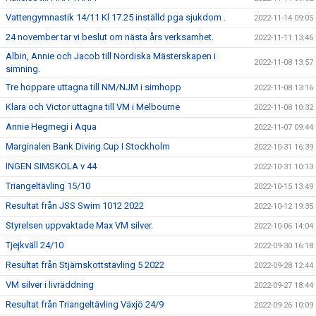
Vattengymnastik 14/11 Kl 17.25 inställd pga sjukdom .
2022-11-14 09:05
24 november tar vi beslut om nästa års verksamhet.
2022-11-11 13:46
Albin, Annie och Jacob till Nordiska Mästerskapen i
2022-11-08 13:57
simning.
Tre hoppare uttagna till NM/NJM i simhopp
2022-11-08 13:16
Klara och Victor uttagna till VM i Melbourne
2022-11-08 10:32
Annie Hegmegi i Aqua
2022-11-07 09:44
Marginalen Bank Diving Cup I Stockholm
2022-10-31 16:39
INGEN SIMSKOLA v 44
2022-10-31 10:13
Triangeltävling 15/10
2022-10-15 13:49
Resultat från JSS Swim 1012 2022
2022-10-12 19:35
Styrelsen uppvaktade Max VM silver.
2022-10-06 14:04
Tjejkväll 24/10
2022-09-30 16:18
Resultat från Stjärnskottstävling 5 2022
2022-09-28 12:44
VM silver i livräddning
2022-09-27 18:44
Resultat från Triangeltävling Växjö 24/9
2022-09-26 10:09