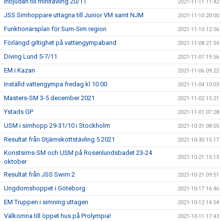
Inbjudan till minitävling 20/11
2021-11-11 11:42
JSS Simhoppare uttagna till Junior VM samt NJM
2021-11-10 20:00
Funktionärsplan för Sum-Sim region
2021-11-10 12:56
Förlängd giltighet på vattengympaband
2021-11-08 21:54
Diving Lund 5-7/11
2021-11-07 19:56
EM i Kazan
2021-11-06 09:22
Inställd vattengympa fredag kl 10.00
2021-11-04 10:03
Masters-SM 3-5 december 2021
2021-11-02 15:21
Ystads GP
2021-11-01 07:28
USM i simhopp 29-31/10 i Stockholm
2021-10-31 08:05
Resultat från Stjärnskottstävling 5 2021
2021-10-30 15:17
Konstsims-SM och USM på Rosenlundsbadet 23-24
2021-10-21 15:15
oktober
Resultat från JSS Swim 2
2021-10-21 09:51
Ungdomshoppet i Göteborg
2021-10-17 16:46
EM Truppen i simning uttagen
2021-10-12 14:54
Välkomna till öppet hus på Prolympia!
2021-10-11 17:43