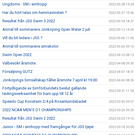
Ungdoms - SM i simhopp
2022-05-28 13:54
Har du hört talas om hemmavinsten ?
2022-05-27 10:06
Resultat från JSS Swim 3 2022
2022-05-18 18:27
Anmäl till sommarens Jönköping Open Water 2 juli
2022-05-12 14:05
Vill du bli ledare i JSS ?
2022-05-06 11:06
Anmäl till sommarens simskolor
2022-05-02 09:10
Swim Open 2022
2022-04-10 08:12
Välbesökt årsmöte.
2022-04-08 09:30
Försäljning GUTZ
2022-04-07 18:31
Jönköpings Simsällskap håller årsmöte 7 april kl 19.00
2022-04-04 08:26
Förtydligande av Simförbundets beslut gällande
2022-03-31 11:54
tävlingsverksamhet för barn upp till 12 år.
Speedo Cup Konstsim 2/4 på Rosenluindsbadet
2022-03-30 09:57
2022 NCAA MEN’S D1 CHAMPIONSHIPS
2022-03-24 09:20
Resultat från JSS Swim 2 2022
2022-03-23 19:16
Junior - SM i simhopp med framgångar för JSS tjejer
2022-03-18 20:00