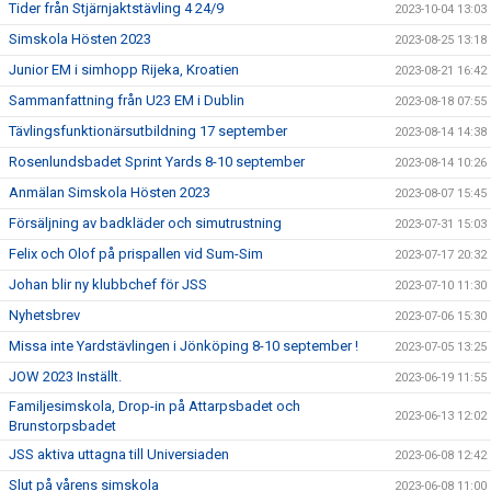
Tider från Stjärnjaktstävling 4 24/9
2023-10-04 13:03
Simskola Hösten 2023
2023-08-25 13:18
Junior EM i simhopp Rijeka, Kroatien
2023-08-21 16:42
Sammanfattning från U23 EM i Dublin
2023-08-18 07:55
Tävlingsfunktionärsutbildning 17 september
2023-08-14 14:38
Rosenlundsbadet Sprint Yards 8-10 september
2023-08-14 10:26
Anmälan Simskola Hösten 2023
2023-08-07 15:45
Försäljning av badkläder och simutrustning
2023-07-31 15:03
Felix och Olof på prispallen vid Sum-Sim
2023-07-17 20:32
Johan blir ny klubbchef för JSS
2023-07-10 11:30
Nyhetsbrev
2023-07-06 15:30
Missa inte Yardstävlingen i Jönköping 8-10 september !
2023-07-05 13:25
JOW 2023 Inställt.
2023-06-19 11:55
Familjesimskola, Drop-in på Attarpsbadet och
2023-06-13 12:02
Brunstorpsbadet
JSS aktiva uttagna till Universiaden
2023-06-08 12:42
Slut på vårens simskola
2023-06-08 11:00