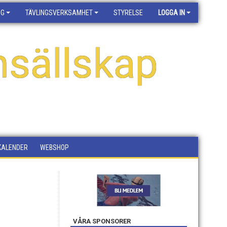
NG
TÄVLINGSVERKSAMHET
STYRELSE
LOGGA IN
sällskap
KALENDER
WEBSHOP
VÅRA SPONSORER