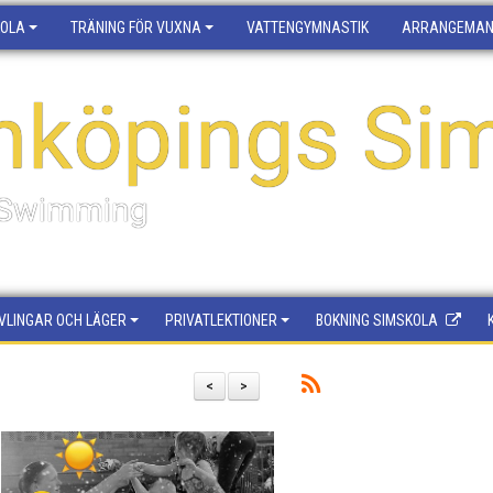
KOLA
TRÄNING FÖR VUXNA
VATTENGYMNASTIK
ARRANGEMA
nköpings Sim
f Swimming
VLINGAR OCH LÄGER
PRIVATLEKTIONER
BOKNING SIMSKOLA
<
>