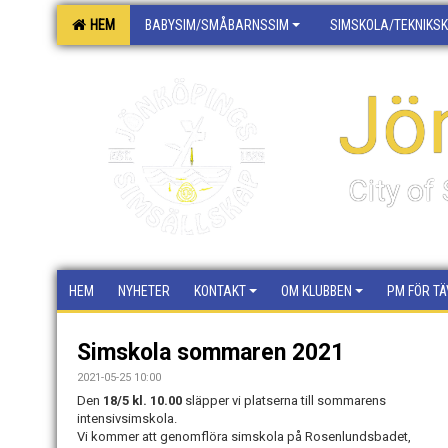
HEM
BABYSIM/SMÅBARNSSIM
SIMSKOLA/TEKNIKS
Jö
City o
HEM
NYHETER
KONTAKT
OM KLUBBEN
PM FÖR TÄ
Simskola sommaren 2021
2021-05-25 10:00
Den
18/5 kl. 10.00
släpper vi platserna till sommarens
intensivsimskola.
Vi kommer att genomflöra simskola på Rosenlundsbadet,