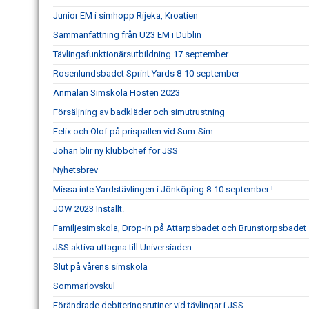
Junior EM i simhopp Rijeka, Kroatien
Sammanfattning från U23 EM i Dublin
Tävlingsfunktionärsutbildning 17 september
Rosenlundsbadet Sprint Yards 8-10 september
Anmälan Simskola Hösten 2023
Försäljning av badkläder och simutrustning
Felix och Olof på prispallen vid Sum-Sim
Johan blir ny klubbchef för JSS
Nyhetsbrev
Missa inte Yardstävlingen i Jönköping 8-10 september !
JOW 2023 Inställt.
Familjesimskola, Drop-in på Attarpsbadet och Brunstorpsbadet
JSS aktiva uttagna till Universiaden
Slut på vårens simskola
Sommarlovskul
Förändrade debiteringsrutiner vid tävlingar i JSS