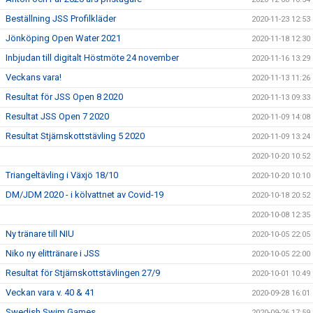
Beställning JSS Profilkläder
2020-11-23 12:53
Jönköping Open Water 2021
2020-11-18 12:30
Inbjudan till digitalt Höstmöte 24 november
2020-11-16 13:29
Veckans vara!
2020-11-13 11:26
Resultat för JSS Open 8 2020
2020-11-13 09:33
Resultat JSS Open 7 2020
2020-11-09 14:08
Resultat Stjärnskottstävling 5 2020
2020-11-09 13:24
2020-10-20 10:52
Triangeltävling i Växjö 18/10
2020-10-20 10:10
DM/JDM 2020 - i kölvattnet av Covid-19
2020-10-18 20:52
2020-10-08 12:35
Ny tränare till NIU
2020-10-05 22:05
Niko ny elittränare i JSS
2020-10-05 22:00
Resultat för Stjärnskottstävlingen 27/9
2020-10-01 10:49
Veckan vara v. 40 & 41
2020-09-28 16:01
Swedish Swim Games
2020-09-26 17:59