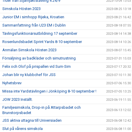
Tider från Stjärnjaktstävling 4 24/9
2023-10-04 13:03
Simskola Hösten 2023
2023-08-25 13:18
Junior EM i simhopp Rijeka, Kroatien
2023-08-21 16:42
Sammanfattning från U23 EM i Dublin
2023-08-18 07:55
Tävlingsfunktionärsutbildning 17 september
2023-08-14 14:38
Rosenlundsbadet Sprint Yards 8-10 september
2023-08-14 10:26
Anmälan Simskola Hösten 2023
2023-08-07 15:45
Försäljning av badkläder och simutrustning
2023-07-31 15:03
Felix och Olof på prispallen vid Sum-Sim
2023-07-17 20:32
Johan blir ny klubbchef för JSS
2023-07-10 11:30
Nyhetsbrev
2023-07-06 15:30
Missa inte Yardstävlingen i Jönköping 8-10 september !
2023-07-05 13:25
JOW 2023 Inställt.
2023-06-19 11:55
Familjesimskola, Drop-in på Attarpsbadet och
2023-06-13 12:02
Brunstorpsbadet
JSS aktiva uttagna till Universiaden
2023-06-08 12:42
Slut på vårens simskola
2023-06-08 11:00