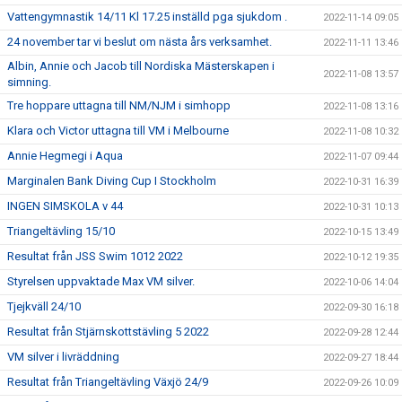
Vattengymnastik 14/11 Kl 17.25 inställd pga sjukdom .
2022-11-14 09:05
24 november tar vi beslut om nästa års verksamhet.
2022-11-11 13:46
Albin, Annie och Jacob till Nordiska Mästerskapen i
2022-11-08 13:57
simning.
Tre hoppare uttagna till NM/NJM i simhopp
2022-11-08 13:16
Klara och Victor uttagna till VM i Melbourne
2022-11-08 10:32
Annie Hegmegi i Aqua
2022-11-07 09:44
Marginalen Bank Diving Cup I Stockholm
2022-10-31 16:39
INGEN SIMSKOLA v 44
2022-10-31 10:13
Triangeltävling 15/10
2022-10-15 13:49
Resultat från JSS Swim 1012 2022
2022-10-12 19:35
Styrelsen uppvaktade Max VM silver.
2022-10-06 14:04
Tjejkväll 24/10
2022-09-30 16:18
Resultat från Stjärnskottstävling 5 2022
2022-09-28 12:44
VM silver i livräddning
2022-09-27 18:44
Resultat från Triangeltävling Växjö 24/9
2022-09-26 10:09