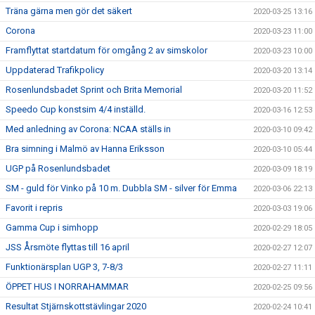
Träna gärna men gör det säkert
2020-03-25 13:16
Corona
2020-03-23 11:00
Framflyttat startdatum för omgång 2 av simskolor
2020-03-23 10:00
Uppdaterad Trafikpolicy
2020-03-20 13:14
Rosenlundsbadet Sprint och Brita Memorial
2020-03-20 11:52
Speedo Cup konstsim 4/4 inställd.
2020-03-16 12:53
Med anledning av Corona: NCAA ställs in
2020-03-10 09:42
Bra simning i Malmö av Hanna Eriksson
2020-03-10 05:44
UGP på Rosenlundsbadet
2020-03-09 18:19
SM - guld för Vinko på 10 m. Dubbla SM - silver för Emma
2020-03-06 22:13
Favorit i repris
2020-03-03 19:06
Gamma Cup i simhopp
2020-02-29 18:05
JSS Årsmöte flyttas till 16 april
2020-02-27 12:07
Funktionärsplan UGP 3, 7-8/3
2020-02-27 11:11
ÖPPET HUS I NORRAHAMMAR
2020-02-25 09:56
Resultat Stjärnskottstävlingar 2020
2020-02-24 10:41