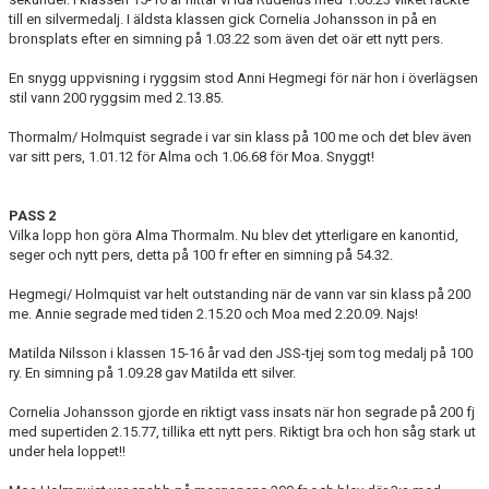
till en silvermedalj. I äldsta klassen gick Cornelia Johansson in på en
bronsplats efter en simning på 1.03.22 som även det oär ett nytt pers.
En snygg uppvisning i ryggsim stod Anni Hegmegi för när hon i överlägsen
stil vann 200 ryggsim med 2.13.85.
Thormalm/ Holmquist segrade i var sin klass på 100 me och det blev även
var sitt pers, 1.01.12 för Alma och 1.06.68 för Moa. Snyggt!
PASS 2
Vilka lopp hon göra Alma Thormalm. Nu blev det ytterligare en kanontid,
seger och nytt pers, detta på 100 fr efter en simning på 54.32.
Hegmegi/ Holmquist var helt outstanding när de vann var sin klass på 200
me. Annie segrade med tiden 2.15.20 och Moa med 2.20.09. Najs!
Matilda Nilsson i klassen 15-16 år vad den JSS-tjej som tog medalj på 100
ry. En simning på 1.09.28 gav Matilda ett silver.
Cornelia Johansson gjorde en riktigt vass insats när hon segrade på 200 fj
med supertiden 2.15.77, tillika ett nytt pers. Riktigt bra och hon såg stark ut
under hela loppet!!