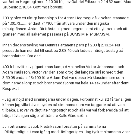
var Anton Hegmegi med 2.10.06 följt av Gabriel Eriksson 2.14.32 samt Max
Grubesic 2.18.54. Gött mos boys!!!!
100 ry blev ett riktigt kanonlopp för Anton Hegmegi då klockan stannade
på 1.00.73.........endast 74/100 från att vara under den magiska
minutgränsen. Anton får trösta sig med segern samt ett nytt pers och att
gränsen med all säkerhet passeras på SUMSIM eller SM/JSM.
Innan dagens tävling var Dennis Partanens pers på 200 fj 2.13.24. Nu
pressade han ner det till snabba 2.08.46 och lade samtidigt beslag på
bronsplatsen. Bra där!
400 fr blev lite av giganternas kamp d.v.s mellan Victor Johansson och
Adam Paulsson. Victor var den som drog det längsta strået med tiden
3.50.08 endast 13/100 före Adam. Det var dessa två klassimmare som
dominerade loppet och bronsmedaljören var hela 14 sekunder efter dem!
Respekt !
- Jag är nöjd med simningarna under dagen. Förbannat kul att få tävla igen
känner jag vilket även syntes på simmarna som var taggade på att vara
tillbaka. Det var väldigt lite ringrostighet och alla var väl förberedda på att
börja tävla igen säger elittränare Kalle Gårdström.
Juniortränaren Jacob Fredriksson forsätter på samma tema
- Riktigt roligt att vara igång med tävlingar igen. Jag tycker simmarna visar