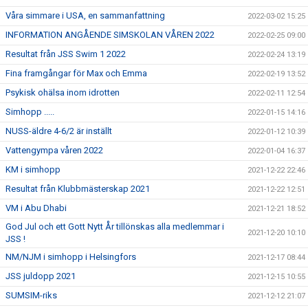
Våra simmare i USA, en sammanfattning
2022-03-02 15:25
INFORMATION ANGÅENDE SIMSKOLAN VÅREN 2022
2022-02-25 09:00
Resultat från JSS Swim 1 2022
2022-02-24 13:19
Fina framgångar för Max och Emma
2022-02-19 13:52
Psykisk ohälsa inom idrotten
2022-02-11 12:54
Simhopp .....
2022-01-15 14:16
NUSS-äldre 4-6/2 är inställt
2022-01-12 10:39
Vattengympa våren 2022
2022-01-04 16:37
KM i simhopp
2021-12-22 22:46
Resultat från Klubbmästerskap 2021
2021-12-22 12:51
VM i Abu Dhabi
2021-12-21 18:52
God Jul och ett Gott Nytt År tillönskas alla medlemmar i
2021-12-20 10:10
JSS !
NM/NJM i simhopp i Helsingfors
2021-12-17 08:44
JSS juldopp 2021
2021-12-15 10:55
SUMSIM-riks
2021-12-12 21:07