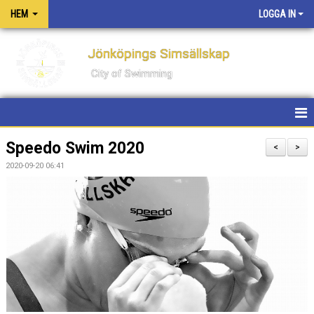
HEM
LOGGA IN
Jönköpings Simsällskap
City of Swimming
HEM
Speedo Swim 2020
<
>
2020-09-20 06:41
NYHETER
KONTAKT
OM KLUBBEN
PM FÖR TÄVLINGAR OCH LÄGER
PRIVATLEKTIONER