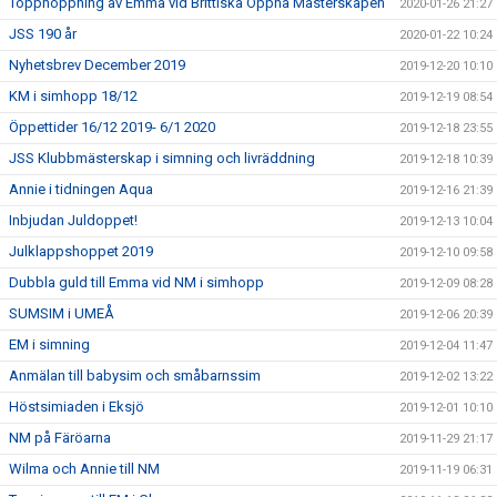
Topphoppning av Emma vid Brittiska Öppna Mästerskapen
2020-01-26 21:27
JSS 190 år
2020-01-22 10:24
Nyhetsbrev December 2019
2019-12-20 10:10
KM i simhopp 18/12
2019-12-19 08:54
Öppettider 16/12 2019- 6/1 2020
2019-12-18 23:55
JSS Klubbmästerskap i simning och livräddning
2019-12-18 10:39
Annie i tidningen Aqua
2019-12-16 21:39
Inbjudan Juldoppet!
2019-12-13 10:04
Julklappshoppet 2019
2019-12-10 09:58
Dubbla guld till Emma vid NM i simhopp
2019-12-09 08:28
SUMSIM i UMEÅ
2019-12-06 20:39
EM i simning
2019-12-04 11:47
Anmälan till babysim och småbarnssim
2019-12-02 13:22
Höstsimiaden i Eksjö
2019-12-01 10:10
NM på Färöarna
2019-11-29 21:17
Wilma och Annie till NM
2019-11-19 06:31