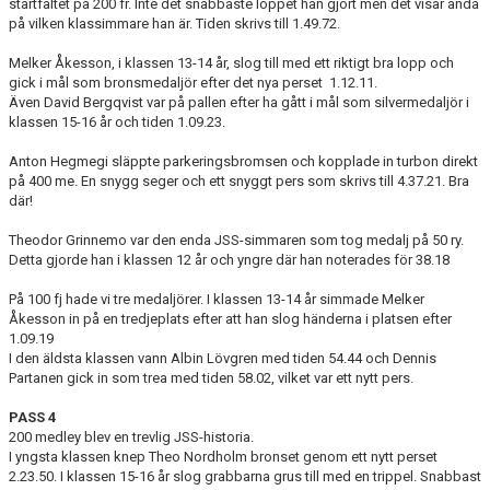
startfältet på 200 fr. Inte det snabbaste loppet han gjort men det visar ändå
på vilken klassimmare han är. Tiden skrivs till 1.49.72.
Melker Åkesson, i klassen 13-14 år, slog till med ett riktigt bra lopp och
gick i mål som bronsmedaljör efter det nya perset 1.12.11.
Även David Bergqvist var på pallen efter ha gått i mål som silvermedaljör i
klassen 15-16 år och tiden 1.09.23.
Anton Hegmegi släppte parkeringsbromsen och kopplade in turbon direkt
på 400 me. En snygg seger och ett snyggt pers som skrivs till 4.37.21. Bra
där!
Theodor Grinnemo var den enda JSS-simmaren som tog medalj på 50 ry.
Detta gjorde han i klassen 12 år och yngre där han noterades för 38.18
På 100 fj hade vi tre medaljörer. I klassen 13-14 år simmade Melker
Åkesson in på en tredjeplats efter att han slog händerna i platsen efter
1.09.19
I den äldsta klassen vann Albin Lövgren med tiden 54.44 och Dennis
Partanen gick in som trea med tiden 58.02, vilket var ett nytt pers.
PASS 4
200 medley blev en trevlig JSS-historia.
I yngsta klassen knep Theo Nordholm bronset genom ett nytt perset
2.23.50. I klassen 15-16 år slog grabbarna grus till med en trippel. Snabbast