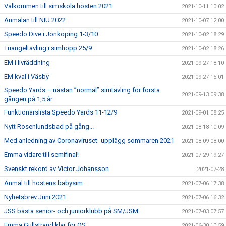
Välkommen till simskola hösten 2021
2021-10-11 10:02
Anmälan till NIU 2022
2021-10-07 12:00
Speedo Dive i Jönköping 1-3/10
2021-10-02 18:29
Triangeltävling i simhopp 25/9
2021-10-02 18:26
EM i livräddning
2021-09-27 18:10
EM kval i Väsby
2021-09-27 15:01
Speedo Yards – nästan ”normal” simtävling för första
2021-09-13 09:38
gången på 1,5 år
Funktionärslista Speedo Yards 11-12/9
2021-09-01 08:25
Nytt Rosenlundsbad på gång...
2021-08-18 10:09
Med anledning av Coronaviruset- upplägg sommaren 2021
2021-08-09 08:00
Emma vidare till semifinal!
2021-07-29 19:27
Svenskt rekord av Victor Johansson
2021-07-28
Anmäl till höstens babysim
2021-07-06 17:38
Nyhetsbrev Juni 2021
2021-07-06 16:32
JSS bästa senior- och juniorklubb på SM/JSM
2021-07-03 07:57
Emma Gullstrand klar för OS
2021-06-30 10:59