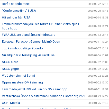
Borås speedo meet
2020-02-22 12:48
”Conference time” i USA
2020-02-20 19:46
Hälsningar från USA
2020-02-14 15:38
Emma bronsmedaljös i sin första GP - final! Vinko sjua i
2020-02-13 16:21
höga hopp
FYRA JSS:are bland årets simidrottare
2020-02-13 08:44
European Parasport Games- Malmö Open
2020-02-11 10:27
.....på simhoppsläger i London
2020-02-07 12:11
Nu erbjuder vi försäljning via ravelli.se
2020-02-06 11:01
NUSS äldre
2020-02-02 21:06
NUSS yngre
2020-02-02 20:36
Vidösternsimmet Sprint
2020-02-02 20:26
Öppna masters-DM i simning
2020-02-02 13:30
Fem medaljer till JSS vid Junior - SM i simhopp.
2020-02-01 18:39
Västsvenska Öppna Mästerskap i simhopp i Göteborg 25/1
2020-01-29 14:27
UGP i Motala
2020-01-26 21:40