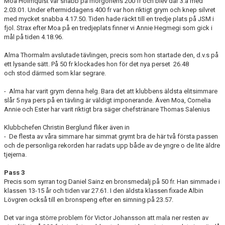
Moa Holmquist var snabb på morgonens 200 fr och blev där 3:a med
2.03.01. Under eftermiddagens 400 fr var hon riktigt grym och knep silvret
med mycket snabba 4.17.50. Tiden hade räckt till en tredje plats på JSM i
fjol. Strax efter Moa på en tredjeplats finner vi Annie Hegmegi som gick i
mål på tiden 4.18.96.
Alma Thormalm avslutade tävlingen, precis som hon startade den, d.v.s på
ett lysande sätt. På 50 fr klockades hon för det nya perset 26.48
och stod därmed som klar segrare.
- Alma har varit grym denna helg. Bara det att klubbens äldsta elitsimmare
slår 5 nya pers på en tävling är väldigt imponerande. Även Moa, Cornelia
Annie och Ester har varit riktigt bra säger chefstränare Thomas Salenius
Klubbchefen Christin Berglund fliker även in
- De flesta av våra simmare har simmat grymt bra de här två första passen
och de personliga rekorden har radats upp både av de yngre o de lite äldre
tjejerna.
Pass 3
Precis som syrran tog Daniel Sainz en bronsmedalj på 50 fr. Han simmade i
klassen 13-15 år och tiden var 27.61. I den äldsta klassen fixade Albin
Lövgren också till en bronspeng efter en simning på 23.57.
Det var inga större problem för Victor Johansson att mala ner resten av