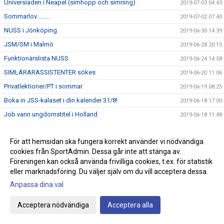
Universiaden i Neapel (simhopp och simning)
2019-07-03 04:43
Sommarlov.........
2019-07-02 07:40
NUSS i Jönköping
2019-06-30 14:39
JSM/SM i Malmö
2019-06-28 20:15
Funktionärslista NUSS
2019-06-24 14:58
SIMLÄRARASSISTENTER sökes
2019-06-20 11:06
Privatlektioner/PT i sommar
2019-06-19 08:25
Boka in JSS-kalaset i din kalender 31/8!
2019-06-18 17:00
Job vann ungdomstitel i Holland
2019-06-18 11:48
Speedo Dive i simhopp
2019-06-16 19:46
För att hemsidan ska fungera korrekt använder vi nödvändiga
Simskolor under v.24
2019-06-10 13:42
cookies från SportAdmin. Dessa går inte att stänga av.
DM/JDM och vårsimiaden i Linköping
2019-06-09 18:35
Föreningen kan också använda frivilliga cookies, t.ex. för statistik
Sommar - SM i simhopp, 7-9 juni 2019 i Karlskoga/Örebro
2019-06-04 21:40
eller marknadsföring. Du väljer själv om du vill acceptera dessa.
Speedo Open
Anpassa dina val
2019-06-04 19:29
Ungdoms - SM i simhopp i Jönköping
2019-06-03 09:20
Acceptera nödvändiga
Acceptera alla
Jönköpings Simsällskap 190 år
2019-05-20 07:00