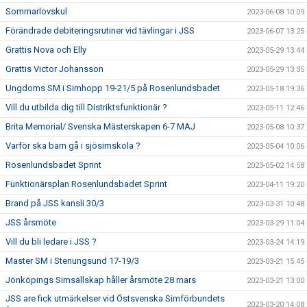
Sommarlovskul
2023-06-08 10:09
Förändrade debiteringsrutiner vid tävlingar i JSS
2023-06-07 13:25
Grattis Nova och Elly
2023-05-29 13:44
Grattis Victor Johansson
2023-05-29 13:35
Ungdoms SM i Simhopp 19-21/5 på Rosenlundsbadet
2023-05-18 19:36
Vill du utbilda dig till Distriktsfunktionär ?
2023-05-11 12:46
Brita Memorial/ Svenska Mästerskapen 6-7 MAJ
2023-05-08 10:37
Varför ska barn gå i sjösimskola ?
2023-05-04 10:06
Rosenlundsbadet Sprint
2023-05-02 14:58
Funktionärsplan Rosenlundsbadet Sprint
2023-04-11 19:20
Brand på JSS kansli 30/3
2023-03-31 10:48
JSS årsmöte
2023-03-29 11:04
Vill du bli ledare i JSS ?
2023-03-24 14:19
Master SM i Stenungsund 17-19/3
2023-03-21 15:45
Jönköpings Simsällskap håller årsmöte 28 mars
2023-03-21 13:00
JSS are fick utmärkelser vid Östsvenska Simförbundets
2023-03-20 14:08