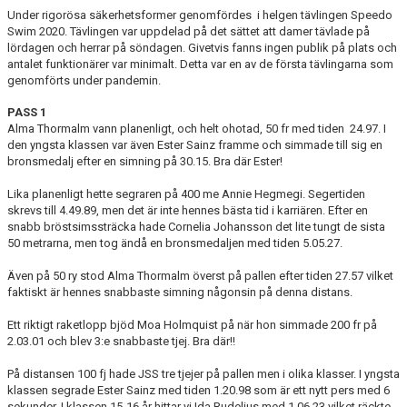
Under rigorösa säkerhetsformer genomfördes i helgen tävlingen Speedo
BOKNING SIMSKOLA
Swim 2020. Tävlingen var uppdelad på det sättet att damer tävlade på
lördagen och herrar på söndagen. Givetvis fanns ingen publik på plats och
KALENDER
antalet funktionärer var minimalt. Detta var en av de första tävlingarna som
genomförts under pandemin.
WEBSHOP
PASS 1
Alma Thormalm vann planenligt, och helt ohotad, 50 fr med tiden 24.97. I
den yngsta klassen var även Ester Sainz framme och simmade till sig en
bronsmedalj efter en simning på 30.15. Bra där Ester!
Lika planenligt hette segraren på 400 me Annie Hegmegi. Segertiden
skrevs till 4.49.89, men det är inte hennes bästa tid i karriären. Efter en
snabb bröstsimssträcka hade Cornelia Johansson det lite tungt de sista
50 metrarna, men tog ändå en bronsmedaljen med tiden 5.05.27.
Även på 50 ry stod Alma Thormalm överst på pallen efter tiden 27.57 vilket
faktiskt är hennes snabbaste simning någonsin på denna distans.
Ett riktigt raketlopp bjöd Moa Holmquist på när hon simmade 200 fr på
2.03.01 och blev 3:e snabbaste tjej. Bra där!!
På distansen 100 fj hade JSS tre tjejer på pallen men i olika klasser. I yngsta
klassen segrade Ester Sainz med tiden 1.20.98 som är ett nytt pers med 6
sekunder. I klassen 15-16 år hittar vi Ida Rudelius med 1.06.23 vilket räckte