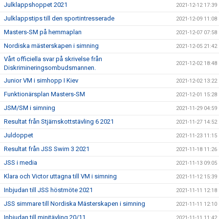
Julklappshoppet 2021
2021-12-12 17:39
Julklappstips till den sportintresserade
2021-12-09 11:08
Masters-SM på hemmaplan
2021-12-07 07:58
Nordiska mästerskapen i simning
2021-12-05 21:42
Vårt officiella svar på skrivelse från
2021-12-02 18:48
Diskrimineringsombudsmannen.
Junior VM i simhopp I Kiev
2021-12-02 13:22
Funktionärsplan Masters-SM
2021-12-01 15:28
JSM/SM i simning
2021-11-29 04:59
Resultat från Stjärnskottstävling 6 2021
2021-11-27 14:52
Juldoppet
2021-11-23 11:15
Resultat från JSS Swim 3 2021
2021-11-18 11:26
JSS i media
2021-11-13 09:05
Klara och Victor uttagna till VM i simning
2021-11-12 15:39
Inbjudan till JSS höstmöte 2021
2021-11-11 12:18
JSS simmare till Nordiska Mästerskapen i simning
2021-11-11 12:10
Inbjudan till minitävling 20/11
2021-11-11 11:42