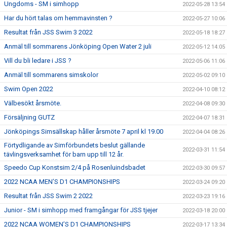
Ungdoms - SM i simhopp
2022-05-28 13:54
Har du hört talas om hemmavinsten ?
2022-05-27 10:06
Resultat från JSS Swim 3 2022
2022-05-18 18:27
Anmäl till sommarens Jönköping Open Water 2 juli
2022-05-12 14:05
Vill du bli ledare i JSS ?
2022-05-06 11:06
Anmäl till sommarens simskolor
2022-05-02 09:10
Swim Open 2022
2022-04-10 08:12
Välbesökt årsmöte.
2022-04-08 09:30
Försäljning GUTZ
2022-04-07 18:31
Jönköpings Simsällskap håller årsmöte 7 april kl 19.00
2022-04-04 08:26
Förtydligande av Simförbundets beslut gällande
2022-03-31 11:54
tävlingsverksamhet för barn upp till 12 år.
Speedo Cup Konstsim 2/4 på Rosenluindsbadet
2022-03-30 09:57
2022 NCAA MEN’S D1 CHAMPIONSHIPS
2022-03-24 09:20
Resultat från JSS Swim 2 2022
2022-03-23 19:16
Junior - SM i simhopp med framgångar för JSS tjejer
2022-03-18 20:00
2022 NCAA WOMEN’S D1 CHAMPIONSHIPS
2022-03-17 13:34