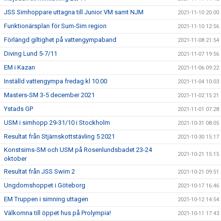
JSS Simhoppare uttagna till Junior VM samt NJM
2021-11-10 20:00
Funktionärsplan för Sum-Sim region
2021-11-10 12:56
Förlängd giltighet på vattengympaband
2021-11-08 21:54
Diving Lund 5-7/11
2021-11-07 19:56
EM i Kazan
2021-11-06 09:22
Inställd vattengympa fredag kl 10.00
2021-11-04 10:03
Masters-SM 3-5 december 2021
2021-11-02 15:21
Ystads GP
2021-11-01 07:28
USM i simhopp 29-31/10 i Stockholm
2021-10-31 08:05
Resultat från Stjärnskottstävling 5 2021
2021-10-30 15:17
Konstsims-SM och USM på Rosenlundsbadet 23-24
2021-10-21 15:15
oktober
Resultat från JSS Swim 2
2021-10-21 09:51
Ungdomshoppet i Göteborg
2021-10-17 16:46
EM Truppen i simning uttagen
2021-10-12 14:54
Välkomna till öppet hus på Prolympia!
2021-10-11 17:43