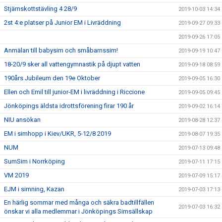
Stjärnskottstävling 4 28/9
2019-10-03 14:34
2st 4:e platser på Junior EM i Livräddning
2019-09-27 09:33
2019-09-26 17:05
Anmälan till babysim och småbarnssim!
2019-09-19 10:47
18-20/9 sker all vattengymnastik på djupt vatten
2019-09-18 08:59
190års Jubileum den 19e Oktober
2019-09-05 16:30
Ellen och Emil till junior-EM i livräddning i Riccione
2019-09-05 09:45
Jönköpings äldsta idrottsförening firar 190 år
2019-09-02 16:14
NIU ansökan
2019-08-28 12:37
EM i simhopp i Kiev/UKR, 5-12/8 2019
2019-08-07 19:35
NUM
2019-07-13 09:48
SumSim i Norrköping
2019-07-11 17:15
VM 2019
2019-07-09 15:17
EJM i simning, Kazan
2019-07-03 17:13
En härlig sommar med många och säkra badtillfällen
2019-07-03 16:32
önskar vi alla medlemmar i Jönköpings Simsällskap