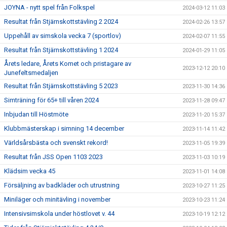
JOYNA - nytt spel från Folkspel
2024-03-12 11:03
Resultat från Stjärnskottstävling 2 2024
2024-02-26 13:57
Uppehåll av simskola vecka 7 (sportlov)
2024-02-07 11:55
Resultat från Stjärnskottstävling 1 2024
2024-01-29 11:05
Årets ledare, Årets Komet och pristagare av
2023-12-12 20:10
Junefeltsmedaljen
Resultat från Stjärnskottstävling 5 2023
2023-11-30 14:36
Simträning för 65+ till våren 2024
2023-11-28 09:47
Inbjudan till Höstmöte
2023-11-20 15:37
Klubbmästerskap i simning 14 december
2023-11-14 11:42
Världsårsbästa och svenskt rekord!
2023-11-05 19:39
Resultat från JSS Open 1103 2023
2023-11-03 10:19
Klädsim vecka 45
2023-11-01 14:08
Försäljning av badkläder och utrustning
2023-10-27 11:25
Miniläger och minitävling i november
2023-10-23 11:24
Intensivsimskola under höstlovet v. 44
2023-10-19 12:12