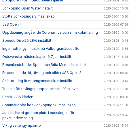
Bo Sjögren 45år i Ungdomens tjänst!
2020-06-01 19:22
Jönköping Open Water inställt
2020-05-26 10:08
Stötta Jönköpings Simsällskap
2020-05-04 10:30
JSS Open 4
2020-05-02 07:28
Uppdatering angående Coronavirus och simskola/träning
2020-04-30 10:00
Speedo Dive 26-28/6 inställd!
2020-04-28 10:44
Ingen vattengymnastik på Valborgsmässoafton
2020-04-27 13:34
Östsvenska mästerskapen 6-7 juni inställt
2020-04-16 15:48
Rosenlundsbadet Sprint och Brita Memorial inställda!
2020-04-09 10:40
En annorlunda tid, tävling och bilder JSS Open 3
2020-04-05 08:46
Skärtorsdag är vattengymnastiken inställd
2020-04-03 10:13
Träning för tävlingsgrupper simning Påsklovet
2020-03-30 17:28
Beställ JSS kläder!
2020-03-28 08:00
Sommarjobba hos Jönköpings Simsällskap
2020-03-27 11:00
Just nu har vi gott om plats i bassängen för
2020-03-27 10:26
privatundervisning
Viktig vattengympainfo
2020-03-26 15:09