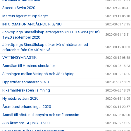
Speedo Swim 2020
2020-09-20 06:41
Marcus äger mittuppslaget ....
2020-09-11 06:10
INFORMATION ANGÅENDE RIG/NIU
2020-08-31 17:15
Jönköpings Simsällskap arrangerar SPEEDO SWIM (25 m)
2020-08-31 13:31
19-20 september 2020
Jönköpings Simsällskap söker två simtränare med
2020-08-12 09:03
erfarenhet från SM/JSM nivå.
VATTENGYMNASTIK
2020-08-12 08:58
Anmälan till Höstens simskolor
2020-08-03 15:23
Simningen mellan Visingsö och Jönköping
2020-08-02 14:55
Öppettider sommaren 2020
2020-07-07 10:32
Riksmästerskapen i simning
2020-06-25 18:39
Nyhetsbrev Juni 2020
2020-06-15 16:05
Årsmötesförhandlingar 2020
2020-06-14 20:37
Anmäl till höstens babysim och småbarnssim
2020-06-08 07:00
JSS årsmöte 14 juni kl 16.00
2020-06-02 11:35