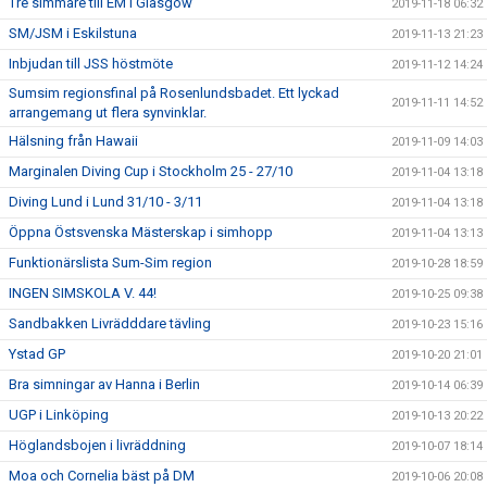
Tre simmare till EM i Glasgow
2019-11-18 06:32
SM/JSM i Eskilstuna
2019-11-13 21:23
Inbjudan till JSS höstmöte
2019-11-12 14:24
Sumsim regionsfinal på Rosenlundsbadet. Ett lyckad
2019-11-11 14:52
arrangemang ut flera synvinklar.
Hälsning från Hawaii
2019-11-09 14:03
Marginalen Diving Cup i Stockholm 25 - 27/10
2019-11-04 13:18
Diving Lund i Lund 31/10 - 3/11
2019-11-04 13:18
Öppna Östsvenska Mästerskap i simhopp
2019-11-04 13:13
Funktionärslista Sum-Sim region
2019-10-28 18:59
INGEN SIMSKOLA V. 44!
2019-10-25 09:38
Sandbakken Livrädddare tävling
2019-10-23 15:16
Ystad GP
2019-10-20 21:01
Bra simningar av Hanna i Berlin
2019-10-14 06:39
UGP i Linköping
2019-10-13 20:22
Höglandsbojen i livräddning
2019-10-07 18:14
Moa och Cornelia bäst på DM
2019-10-06 20:08