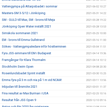
Vattengympa på Attarpsbadet i sommar
2021-06-02 10:27
Masters-SM 3-5/12 i Jönköping
2021-05-31 14:22
SM - GULD till Max, SM - brons till Meja
2021-05-28 19:22
Jönköping Open Water inställt 2021
2021-05-28 13:53
Simskola sommaren 2021
2021-05-25 10:00
EM - brons till Emma Gullstrand
2021-05-16 11:00
Sökes - Vattengympaledare inför höstterminen
2021-05-04 11:51
Fyra JSS-simmare till EM i Budapest
2021-04-14 19:36
Framgångar för Klara Thormalm
2021-04-14 10:12
Stockholm Swim Open
2021-04-08 20:30
Rosenlundsbadet Sprint inställt
2021-03-30 15:25
Emma fyra på 3 m och nia på 1 m vid NCAA!
2021-03-11 13:56
Inbjudan till årsmöte 2021
2021-03-01 11:37
Fina resultat av Max Burman i USA
2021-02-25 10:16
Resultat från JSS Open 9
2020-12-10 09:16
Anton och Pär 2020 års pristagare
2020-12-08 10:54