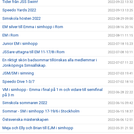
Tider från JSS Swim!
2022-09-22 13:32
Speedo Yards 2022
2022-09-13 13:25
Simskola hösten 2022
2022-08-29 09:00
EM silver till Emma i simhopp i Rom
2022-08-16 20:16
EM i Rom
2022-08-11 11:15
Junior EM i simhopp
2022-07-18 15:23
JSSare uttagna till EM 11-17/8 i Rom
2022-07-08 10:11
En riktigt skön badsommar tillönskas alla medlemmar i
2022-07-07 11:22
Jönköpings Simsällskap.
JSM/SM i simning
2022-07-03 19:41
Speedo Dive 1-3/7
2022-07-02 18:10
VM i simhopp - Emma i final på 1 m och vidare till semifinal
2022-06-28 22:22
på 3 m
Simskola sommaren 2022
2022-06-16 09:42
Sommar - SM i simhopp 17-19/6 i Stockholm
2022-06-15 18:37
Östsvenska mästerskapen
2022-06-06 12:51
Meja och Elly och Brian till EJM i simhopp
2022-05-31 21:50