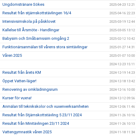
Ungdomstränare Sökes
2025-04-23 12:21
Resultat från stjärnskottstävlingen 16/4
2025-04-16 22:23
Intensivsimskola på påsklovet
2025-03-19 12:44
Kallelse till Årsmöte - Handlingar
2025-03-05 13:12
Babysim och Småbarnssim omgång 2
2025-02-12 10:42
Funktionärsanmälan till vårens stora simtävlingar
2025-01-27 14:31
Våren 2025
2025-01-07 10:00
2024-12-23 15:11
Resultat från årets KM
2024-12-19 14:23
Öppet Vatten-läger!
2024-12-18 13:42
Renovering av omklädningsrum
2024-12-16 10:00
Kurser för vuxna!
2024-12-12 09:56
Anmälan till teknikskolor och vuxenverksamheten
2024-12-06 11:46
Resultat från Stjärnskottstävling 5 23/11 2024
2024-11-26 10:16
Resultat från Minitävlingen 23/11 2024
2024-11-26 10:13
Vattengymnastik våren 2025
2024-11-18 11:34