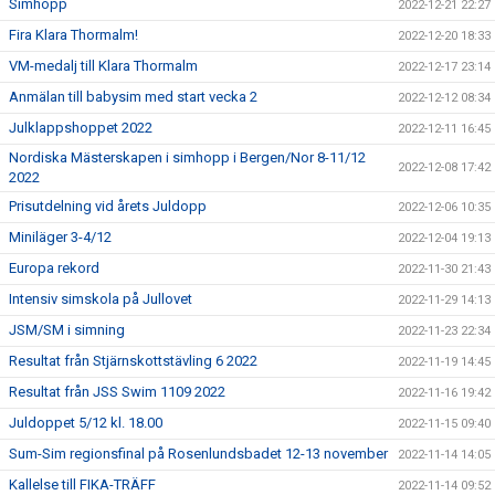
Simhopp
2022-12-21 22:27
Fira Klara Thormalm!
2022-12-20 18:33
VM-medalj till Klara Thormalm
2022-12-17 23:14
Anmälan till babysim med start vecka 2
2022-12-12 08:34
Julklappshoppet 2022
2022-12-11 16:45
Nordiska Mästerskapen i simhopp i Bergen/Nor 8-11/12
2022-12-08 17:42
2022
Prisutdelning vid årets Juldopp
2022-12-06 10:35
Miniläger 3-4/12
2022-12-04 19:13
Europa rekord
2022-11-30 21:43
Intensiv simskola på Jullovet
2022-11-29 14:13
JSM/SM i simning
2022-11-23 22:34
Resultat från Stjärnskottstävling 6 2022
2022-11-19 14:45
Resultat från JSS Swim 1109 2022
2022-11-16 19:42
Juldoppet 5/12 kl. 18.00
2022-11-15 09:40
Sum-Sim regionsfinal på Rosenlundsbadet 12-13 november
2022-11-14 14:05
Kallelse till FIKA-TRÄFF
2022-11-14 09:52