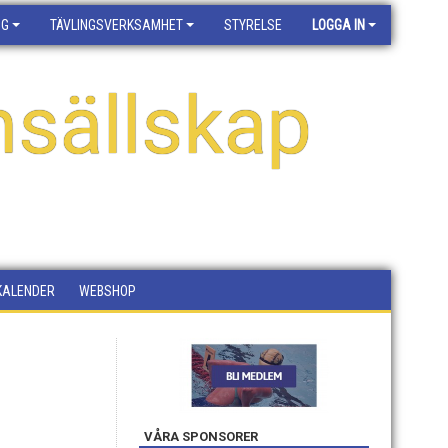
NG
TÄVLINGSVERKSAMHET
STYRELSE
LOGGA IN
sällskap
KALENDER
WEBSHOP
VÅRA SPONSORER