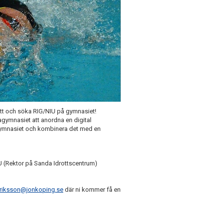
ott och söka RIG/NIU på gymnasiet!
mnasiet att anordna en digital
 gymnasiet och kombinera det med en
U (Rektor på Sanda Idrottscentrum)
driksson@jonkoping.se
där ni kommer få en