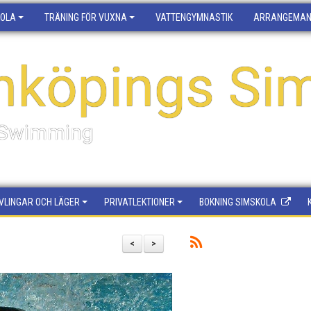
KOLA
TRÄNING FÖR VUXNA
VATTENGYMNASTIK
ARRANGEMA
nköpings Sim
f Swimming
VLINGAR OCH LÄGER
PRIVATLEKTIONER
BOKNING SIMSKOLA
<
>