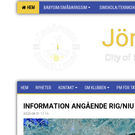
HEM
BABYSIM/SMÅBARNSSIM
SIMSKOLA/TEKNIKS
Jö
City o
HEM
NYHETER
KONTAKT
OM KLUBBEN
PM FÖR TÄ
INFORMATION ANGÅENDE RIG/NIU
2020-08-31 17:15