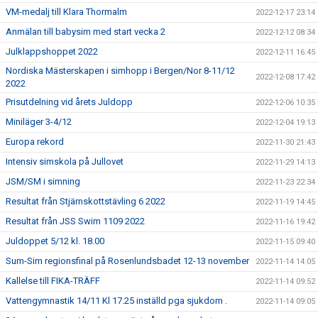
VM-medalj till Klara Thormalm
2022-12-17 23:14
Anmälan till babysim med start vecka 2
2022-12-12 08:34
Julklappshoppet 2022
2022-12-11 16:45
Nordiska Mästerskapen i simhopp i Bergen/Nor 8-11/12
2022-12-08 17:42
2022
Prisutdelning vid årets Juldopp
2022-12-06 10:35
Miniläger 3-4/12
2022-12-04 19:13
Europa rekord
2022-11-30 21:43
Intensiv simskola på Jullovet
2022-11-29 14:13
JSM/SM i simning
2022-11-23 22:34
Resultat från Stjärnskottstävling 6 2022
2022-11-19 14:45
Resultat från JSS Swim 1109 2022
2022-11-16 19:42
Juldoppet 5/12 kl. 18.00
2022-11-15 09:40
Sum-Sim regionsfinal på Rosenlundsbadet 12-13 november
2022-11-14 14:05
Kallelse till FIKA-TRÄFF
2022-11-14 09:52
Vattengymnastik 14/11 Kl 17.25 inställd pga sjukdom .
2022-11-14 09:05