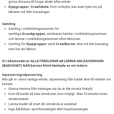
gröna dörrarna till höger direkt efter entrén
BOKNING SIMSKOLA
Djupgrupper
,
Crawlskola
: Kom ombytta, kan även byta om på
läktaren vid 50m bassängen
KALENDER
Samling
WEBSHOP
Samling i omklädningsrummen för
samtliga
Grundgrupper,
simläraren hämtar i omklädningsrummen
och lämnar i omklädningsrummen efter lektionen.
Samling för
Djupgrupper
samt
Crawlkurser
sker vid den bassäng
man har sin lektion.
Vi rekomenderar ALLA FÖRÄLDRAR att LÄMNA ANLÄGGNINGEN
(BADHUSET) NÄR barnen blivit hämtade av sin ledare.
Inpassering/utpassering
Alla går in i stora vanliga entrén, utpassering från badet sker till vänster om
kassan.
Stanna hemma från träningen när du är det minsta förkyld.
Kom till badet så nära simskolan som möjligt. Max 10 minuter innan
simskolestart.
Lämna badet så snart din simskola är avslutad.
Inga åskådare i sportbassängen eller hoppbassängen.