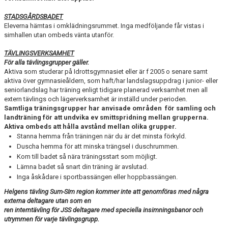
STADSGÅRDSBADET
Eleverna hämtas i omklädningsrummet. Inga medföljande får vistas i
simhallen utan ombeds vänta utanför.
TÄVLINGSVERKSAMHET
För alla tävlingsgrupper gäller.
Aktiva som studerar på Idrottsgymnasiet eller är f 2005 o senare samt
aktiva över gymnasieåldern, som haft/har landslagsuppdrag i junior- eller
seniorlandslag har träning enligt tidigare planerad verksamhet men all
extern tävlings och lägerverksamhet är inställd under perioden.
Samtliga träningsgrupper har anvisade områden för samling och
landträning för att undvika ev smittspridning mellan grupperna.
Aktiva ombeds att hålla avstånd mellan olika grupper.
Stanna hemma från träningen när du är det minsta förkyld.
Duscha hemma för att minska trängsel i duschrummen.
Kom till badet så nära träningsstart som möjligt.
Lämna badet så snart din träning är avslutad.
Inga åskådare i sportbassängen eller hoppbassängen.
Helgens tävling Sum-SIm region kommer inte att genomföras med några
externa deltagare utan som en
ren interntävling för JSS deltagare med speciella insimningsbanor och
utrymmen för varje tävlingsgrupp.