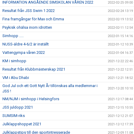
INFORMATION ANGÅENDE SIMSKOLAN VÅREN 2022
2022-02-25 09:00
Resultat från JSS Swim 1 2022
2022-02-24 13:19
Fina framgångar för Max och Emma
2022-02-19 13:52
Psykisk ohälsa inom idrotten
2022-02-11 12:54
Simhopp .....
2022-01-15 14:16
NUSS-äldre 4-6/2 är inställt
2022-01-12 10:39
Vattengympa våren 2022
2022-01-04 16:37
KM i simhopp
2021-12-22 22:46
Resultat från Klubbmästerskap 2021
2021-12-22 12:51
VM i Abu Dhabi
2021-12-21 18:52
God Jul och ett Gott Nytt År tillönskas alla medlemmar i
2021-12-20 10:10
JSS !
NM/NJM i simhopp i Helsingfors
2021-12-17 08:44
JSS juldopp 2021
2021-12-15 10:55
SUMSIM-riks
2021-12-12 21:07
Julklappshoppet 2021
2021-12-12 17:39
Julklappstips till den sportintresserade
2021-12-09 11:08