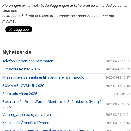
Kloreringen av vattnet i badanläggningen är kalibrerad för att ta död på så väl
virus som
bakterier och därför är risken att Coronavirus sprids via bassängerna
minimal.
Nyhetsarkiv
Telefon Öppettider Sommaren
2026-06-23 10:15
Simskola hösten 2026
2026-06-17 13:09
Missa inte att anmäla er till sommarens simskolor!
2026-05-12 10:27
SOMMARLOVSKUL 2026
2026-04-15 12:45
Simskola våren 2026
2026-04-07
Resultat från Aqua Warrior Meet 1 och Stjärnskottstävling 2
2026-03-21 12:06
2026
Vattengympa på djupt vatten
2026-03-09 10:01
Kallelse till Årsmöte 19mars
2026-03-03 14:43
Resultat från Stjärnskottstävling 5 och Minitävling 2025