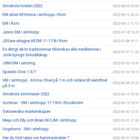
Simskola hösten 2022
2022-08-29 09:00
EM silver till Emma i simhopp i Rom
2022-08-16 20:16
EM i Rom
2022-08-11 11:15
Junior EM i simhopp
2022-07-18 15:23
JSSare uttagna till EM 11-17/8 i Rom
2022-07-08 10:11
En riktigt skön badsommar tillönskas alla medlemmar i
2022-07-07 11:22
Jönköpings Simsällskap.
JSM/SM i simning
2022-07-03 19:41
Speedo Dive 1-3/7
2022-07-02 18:10
VM i simhopp - Emma i final på 1 m och vidare till semifinal
2022-06-28 22:22
på 3 m
Simskola sommaren 2022
2022-06-16 09:42
Sommar - SM i simhopp 17-19/6 i Stockholm
2022-06-15 18:37
Östsvenska mästerskapen
2022-06-06 12:51
Meja och Elly och Brian till EJM i simhopp
2022-05-31 21:50
Ungdoms - SM i simhopp
2022-05-28 13:54
Har du hört talas om hemmavinsten ?
2022-05-27 10:06