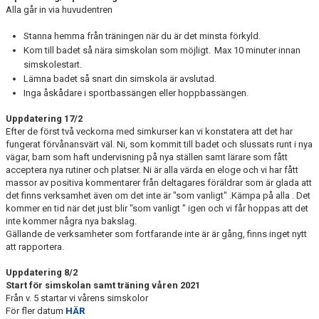
Alla går in via huvudentren
Stanna hemma från träningen när du är det minsta förkyld.
Kom till badet så nära simskolan som möjligt. Max 10 minuter innan
simskolestart.
Lämna badet så snart din simskola är avslutad.
Inga åskådare i sportbassängen eller hoppbassängen.
Uppdatering 17/2
Efter de först två veckorna med simkurser kan vi konstatera att det har
fungerat förvånansvärt väl. Ni, som kommit till badet och slussats runt i nya
vägar, barn som haft undervisning på nya ställen samt lärare som fått
acceptera nya rutiner och platser. Ni är alla värda en eloge och vi har fått
massor av positiva kommentarer från deltagares föräldrar som är glada att
det finns verksamhet även om det inte är "som vanligt" .Kämpa på alla . Det
kommer en tid när det just blir "som vanligt " igen och vi får hoppas att det
inte kommer några nya bakslag.
Gällande de verksamheter som fortfarande inte är är gång, finns inget nytt
att rapportera.
Uppdatering 8/2
Start för simskolan samt träning våren 2021
Från v. 5 startar vi vårens simskolor
För fler datum
HÄR