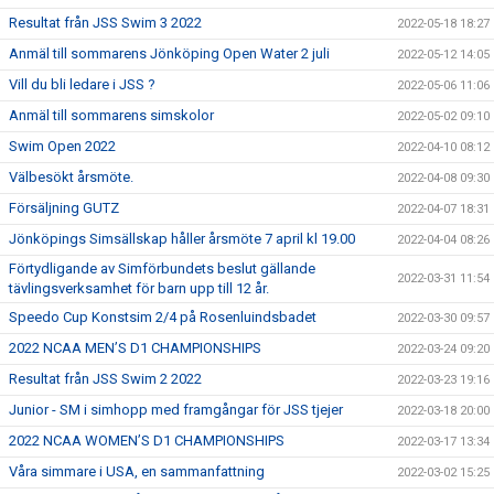
Resultat från JSS Swim 3 2022
2022-05-18 18:27
Anmäl till sommarens Jönköping Open Water 2 juli
2022-05-12 14:05
Vill du bli ledare i JSS ?
2022-05-06 11:06
Anmäl till sommarens simskolor
2022-05-02 09:10
Swim Open 2022
2022-04-10 08:12
Välbesökt årsmöte.
2022-04-08 09:30
Försäljning GUTZ
2022-04-07 18:31
Jönköpings Simsällskap håller årsmöte 7 april kl 19.00
2022-04-04 08:26
Förtydligande av Simförbundets beslut gällande
2022-03-31 11:54
tävlingsverksamhet för barn upp till 12 år.
Speedo Cup Konstsim 2/4 på Rosenluindsbadet
2022-03-30 09:57
2022 NCAA MEN’S D1 CHAMPIONSHIPS
2022-03-24 09:20
Resultat från JSS Swim 2 2022
2022-03-23 19:16
Junior - SM i simhopp med framgångar för JSS tjejer
2022-03-18 20:00
2022 NCAA WOMEN’S D1 CHAMPIONSHIPS
2022-03-17 13:34
Våra simmare i USA, en sammanfattning
2022-03-02 15:25