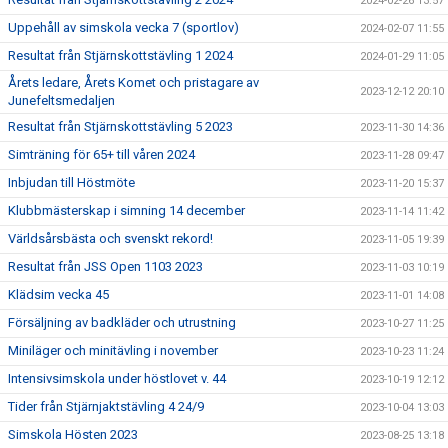
2024-02-26 13:57
Uppehåll av simskola vecka 7 (sportlov)
2024-02-07 11:55
Resultat från Stjärnskottstävling 1 2024
2024-01-29 11:05
Årets ledare, Årets Komet och pristagare av
2023-12-12 20:10
Junefeltsmedaljen
Resultat från Stjärnskottstävling 5 2023
2023-11-30 14:36
Simträning för 65+ till våren 2024
2023-11-28 09:47
Inbjudan till Höstmöte
2023-11-20 15:37
Klubbmästerskap i simning 14 december
2023-11-14 11:42
Världsårsbästa och svenskt rekord!
2023-11-05 19:39
Resultat från JSS Open 1103 2023
2023-11-03 10:19
Klädsim vecka 45
2023-11-01 14:08
Försäljning av badkläder och utrustning
2023-10-27 11:25
Miniläger och minitävling i november
2023-10-23 11:24
Intensivsimskola under höstlovet v. 44
2023-10-19 12:12
Tider från Stjärnjaktstävling 4 24/9
2023-10-04 13:03
Simskola Hösten 2023
2023-08-25 13:18