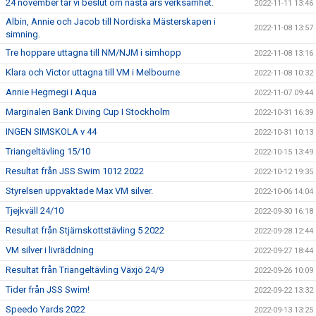
24 november tar vi beslut om nästa års verksamhet.
2022-11-11 13:46
Albin, Annie och Jacob till Nordiska Mästerskapen i
2022-11-08 13:57
simning.
Tre hoppare uttagna till NM/NJM i simhopp
2022-11-08 13:16
Klara och Victor uttagna till VM i Melbourne
2022-11-08 10:32
Annie Hegmegi i Aqua
2022-11-07 09:44
Marginalen Bank Diving Cup I Stockholm
2022-10-31 16:39
INGEN SIMSKOLA v 44
2022-10-31 10:13
Triangeltävling 15/10
2022-10-15 13:49
Resultat från JSS Swim 1012 2022
2022-10-12 19:35
Styrelsen uppvaktade Max VM silver.
2022-10-06 14:04
Tjejkväll 24/10
2022-09-30 16:18
Resultat från Stjärnskottstävling 5 2022
2022-09-28 12:44
VM silver i livräddning
2022-09-27 18:44
Resultat från Triangeltävling Växjö 24/9
2022-09-26 10:09
Tider från JSS Swim!
2022-09-22 13:32
Speedo Yards 2022
2022-09-13 13:25