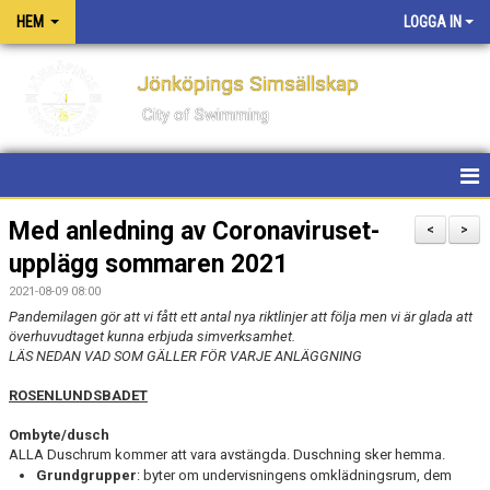
HEM
LOGGA IN
Jönköpings Simsällskap
City of Swimming
HEM
Med anledning av Coronaviruset-
<
>
upplägg sommaren 2021
NYHETER
2021-08-09 08:00
KONTAKT
Pandemilagen gör att vi fått ett antal nya riktlinjer att följa men vi är glada att
överhuvudtaget kunna erbjuda simverksamhet.
LÄS NEDAN VAD SOM GÄLLER FÖR VARJE ANLÄGGNING
OM KLUBBEN
ROSENLUNDSBADET
PM FÖR TÄVLINGAR OCH LÄGER
Ombyte/dusch
ALLA Duschrum kommer att vara avstängda. Duschning sker hemma.
PRIVATLEKTIONER
Grundgrupper
: byter om undervisningens omklädningsrum, dem