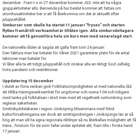
december . Fram t o m 27 december kommer JSS inte att ha några
gruppaktiviteter alls. Beroende på hur beslut kommer att fattas om
utomhusaktiviteter ber vi att få återkomma om det är aktuellt efter
juluppehållet.
Simkurser som skulle ha startat 11 januari "fryses" och starten
flyttas framåt till verksamhet är tillåten igen. Alla simkursdeltagare
kommer att få genomföra hela sin kurs men med senarelagd start.
De nationella råden är sagda att gälla fram tom 24 januari.
Den faktura man har betalat för Våren 2021 garanterar plats för de antal
lektioner man betalat för.
Vi låter alla ta ett tidigt juluppehåll och önskar alla en riktigt God Julhelg
trots pandemi och restriktioner.
Uppdatering 15 december
I slutet av förra veckan gick Folkhälsomyndigheten ut med nationella råd
att tillåta träningsverksamhet för ungdomar och vuxna f-04 och tidigare
med tanke på folkhälsan i stort men med ett regeltverk runtomkring som
reglerar säkerheten.
Smittskyddsläkaren i region Jönköping tillsammans med fritid-
kulturförvaltningarna ser dock att smittspridningen i Jönköpings län är så
hög att man vill ha egna regionala riktlinjer så nu återkallas möjlighetn att få
träna , förutom för de som faller under epitetet elit, fram tills i första hand
17 januari.