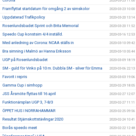
Corona
2020-03-23 11:00
Framflyttat startdatum för omgång 2 av simskolor
2020-03-23 10:00
Uppdaterad Trafikpolicy
2020-03-20 13:14
Rosenlundsbadet Sprint och Brita Memorial
2020-03-20 11:52
Speedo Cup konstsim 4/4 inställd.
2020-03-16 12:53
Med anledning av Corona: NCAA ställs in
2020-03-10 09:42
Bra simning i Malmö av Hanna Eriksson
2020-03-10 05:44
UGP på Rosenlundsbadet
2020-03-09 18:19
SM - guld för Vinko på 10 m. Dubbla SM - silver för Emma
2020-03-06 22:13
Favorit i repris
2020-03-03 19:06
Gamma Cup i simhopp
2020-02-29 18:05
JSS Årsmöte flyttas till 16 april
2020-02-27 12:07
Funktionärsplan UGP 3, 7-8/3
2020-02-27 11:11
ÖPPET HUS I NORRAHAMMAR
2020-02-25 09:56
Resultat Stjärnskottstävlingar 2020
2020-02-24 10:41
Borås speedo meet
2020-02-22 12:48