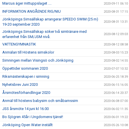
Marcus äger mittuppslaget ....
2020-09-11 06:10
INFORMATION ANGÅENDE RIG/NIU
2020-08-31 17:15
Jönköpings Simsällskap arrangerar SPEEDO SWIM (25 m)
2020-08-31 13:31
19-20 september 2020
Jönköpings Simsällskap söker två simtränare med
2020-08-12 09:03
erfarenhet från SM/JSM nivå.
VATTENGYMNASTIK
2020-08-12 08:58
Anmälan till Höstens simskolor
2020-08-03 15:23
Simningen mellan Visingsö och Jönköping
2020-08-02 14:55
Öppettider sommaren 2020
2020-07-07 10:32
Riksmästerskapen i simning
2020-06-25 18:39
Nyhetsbrev Juni 2020
2020-06-15 16:05
Årsmötesförhandlingar 2020
2020-06-14 20:37
Anmäl till höstens babysim och småbarnssim
2020-06-08 07:00
JSS årsmöte 14 juni kl 16.00
2020-06-02 11:35
Bo Sjögren 45år i Ungdomens tjänst!
2020-06-01 19:22
Jönköping Open Water inställt
2020-05-26 10:08