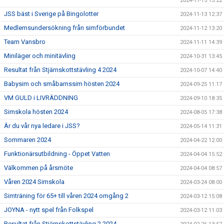
2024-11-15 13:22
JSS bäst i Sverige på Bingolotter
2024-11-13 12:37
Medlemsundersökning från simförbundet
2024-11-12 13:20
Team Vansbro
2024-11-11 14:39
Miniläger och minitävling
2024-10-31 13:45
Resultat från Stjärnskottstävling 4 2024
2024-10-07 14:40
Babysim och småbarnssim hösten 2024
2024-09-25 11:17
VM GULD i LIVRÄDDNING
2024-09-10 18:35
Simskola hösten 2024
2024-08-05 17:38
Är du vår nya ledare i JSS?
2024-05-14 11:31
Sommaren 2024
2024-04-22 12:00
Funktionärsutbildning - Öppet Vatten
2024-04-04 15:52
Välkommen på årsmöte
2024-04-04 08:57
Våren 2024 Simskola
2024-03-24 08:00
Simträning för 65+ till våren 2024 omgång 2
2024-03-12 15:08
JOYNA - nytt spel från Folkspel
2024-03-12 11:03
Resultat från Stjärnskottstävling 2 2024