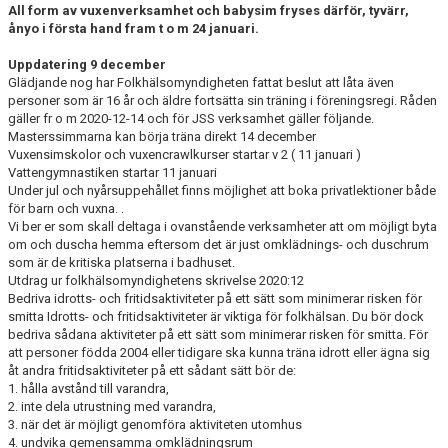
All form av vuxenverksamhet och babysim fryses därför, tyvärr,
ånyo i första hand fram t o m 24 januari.
Uppdatering 9 december
Glädjande nog har Folkhälsomyndigheten fattat beslut att låta även
personer som är 16 år och äldre fortsätta sin träning i föreningsregi. Råden
gäller fr o m 2020-12-14 och för JSS verksamhet gäller följande.
Masterssimmarna kan börja träna direkt 14 december
Vuxensimskolor och vuxencrawlkurser startar v 2 ( 11 januari )
Vattengymnastiken startar 11 januari
Under jul och nyårsuppehållet finns möjlighet att boka privatlektioner både
för barn och vuxna. .
Vi ber er som skall deltaga i ovanstående verksamheter att om möjligt byta
om och duscha hemma eftersom det är just omklädnings- och duschrum
som är de kritiska platserna i badhuset.
Utdrag ur folkhälsomyndighetens skrivelse 2020:12
Bedriva idrotts- och fritidsaktiviteter på ett sätt som minimerar risken för
smitta Idrotts- och fritidsaktiviteter är viktiga för folkhälsan. Du bör dock
bedriva sådana aktiviteter på ett sätt som minimerar risken för smitta. För
att personer födda 2004 eller tidigare ska kunna träna idrott eller ägna sig
åt andra fritidsaktiviteter på ett sådant sätt bör de:
1. hålla avstånd till varandra,
2. inte dela utrustning med varandra,
3. när det är möjligt genomföra aktiviteten utomhus
4. undvika gemensamma omklädningsrum