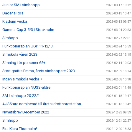
Junior SM i simhoppp
2023-03-17 10:12
Dagens Ros
2023-03-13 10:47
Klädsim vecka
2023-03-13 09:57
Gamma Cup 3-5/3 i Stockholm
2023-03-04 20:53
Simhopp
2023-02-27 22:01
Funktionärsplan UGP 11-12/ 3
2023-02-24 15:53
Simskola våren 2023
2023-02-22 13:15
Simning för personer 65+
2023-02-14 10:03
Stort grattis Emma, årets simhoppare 2023
2023-02-09 16:14
Ingen simskola vecka 7
2023-02-08 10:18
Funktionärsplan NUSS-äldre
2023-02-01 11:48
SM i simhopp 20-22/1
2023-01-18 19:47
4 JSS:are nominerad till årets idrottsprestation
2023-01-13 13:42
Nyhetsbrev December 2022
2022-12-23 09:33
Simhopp
2022-12-21 22:27
Fira Klara Thormalm!
2022-12-20 18:33