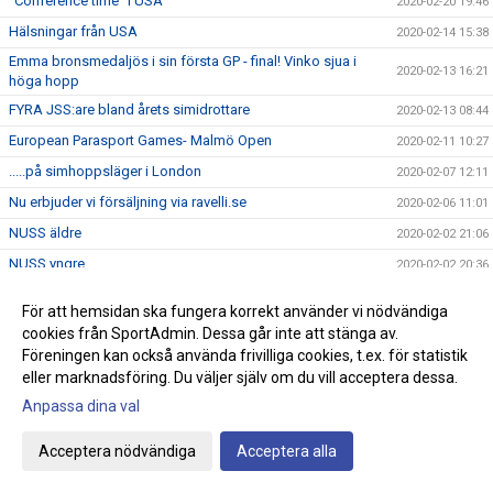
”Conference time” i USA
2020-02-20 19:46
Hälsningar från USA
2020-02-14 15:38
Emma bronsmedaljös i sin första GP - final! Vinko sjua i
2020-02-13 16:21
höga hopp
FYRA JSS:are bland årets simidrottare
2020-02-13 08:44
European Parasport Games- Malmö Open
2020-02-11 10:27
.....på simhoppsläger i London
2020-02-07 12:11
Nu erbjuder vi försäljning via ravelli.se
2020-02-06 11:01
NUSS äldre
2020-02-02 21:06
NUSS yngre
2020-02-02 20:36
Vidösternsimmet Sprint
2020-02-02 20:26
För att hemsidan ska fungera korrekt använder vi nödvändiga
Öppna masters-DM i simning
2020-02-02 13:30
cookies från SportAdmin. Dessa går inte att stänga av.
Föreningen kan också använda frivilliga cookies, t.ex. för statistik
Fem medaljer till JSS vid Junior - SM i simhopp.
2020-02-01 18:39
eller marknadsföring. Du väljer själv om du vill acceptera dessa.
Västsvenska Öppna Mästerskap i simhopp i Göteborg 25/1
2020-01-29 14:27
Anpassa dina val
UGP i Motala
2020-01-26 21:40
Topphoppning av Emma vid Brittiska Öppna Mästerskapen
Acceptera nödvändiga
Acceptera alla
2020-01-26 21:27
JSS 190 år
2020-01-22 10:24