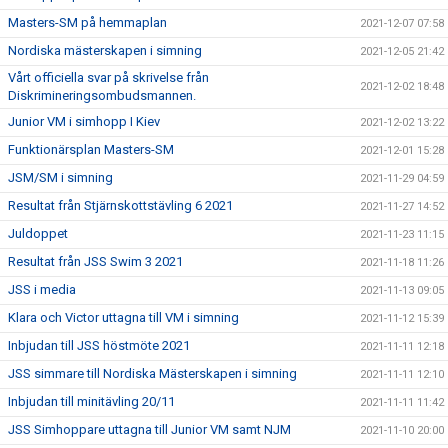
Masters-SM på hemmaplan
2021-12-07 07:58
Nordiska mästerskapen i simning
2021-12-05 21:42
Vårt officiella svar på skrivelse från
2021-12-02 18:48
Diskrimineringsombudsmannen.
Junior VM i simhopp I Kiev
2021-12-02 13:22
Funktionärsplan Masters-SM
2021-12-01 15:28
JSM/SM i simning
2021-11-29 04:59
Resultat från Stjärnskottstävling 6 2021
2021-11-27 14:52
Juldoppet
2021-11-23 11:15
Resultat från JSS Swim 3 2021
2021-11-18 11:26
JSS i media
2021-11-13 09:05
Klara och Victor uttagna till VM i simning
2021-11-12 15:39
Inbjudan till JSS höstmöte 2021
2021-11-11 12:18
JSS simmare till Nordiska Mästerskapen i simning
2021-11-11 12:10
Inbjudan till minitävling 20/11
2021-11-11 11:42
JSS Simhoppare uttagna till Junior VM samt NJM
2021-11-10 20:00