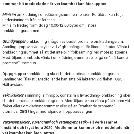
kommer bli meddelade när verksamhet kan återupptas.
Minisim
-
omklädning i omklädningsrummen i entrén. Föräldrar kan följa
undervisningen från cafeterian.
Minisim fredag förmiddag 10.00-12.00 byter om i stora
omklädningsrummen.
Grundgrupper
-
omklädning i någon av badet ordinarie omklädningsrum.
Samling gruppvis vid skyltar vid vågbassängen där lärarna hämtar .Vänta i
omklädningsrummet så att det inte blir "folksamling" vid mötesplatserna.
Medföljande ombeds vänta i omklädningsrummen eller gå en "stärkande
promend" utomhus.
Djupgrupper-
omklädning sker i badets ordinarie omklädningsrum.
Samling vid "flaket". Medföljande kan sitta på läktaren vid flaket . OBS !!
Håll avstånd.
Teknikskolor
i simning, simhopp, konstsim o livräddning- omklädning sker
i badets ordinarie omklädningsrum. Medföljande kan vänta på läktaren vid
flaket eller i omklädningsrummet eller gå en "stärkande promend"
utomhus.
OBS !
Inga medföljande i hoppbassängen
Vuxensimskolor , vuxencrawl och vattengymnastik -
all verksamhet
inställd och fryst hela 2020. Medlemmar kommer bli meddelade när
verksamhet kan återupptas.