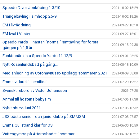
Speedo Dive i Jönköping 1-3/10
2021-10-02 18:29
Triangeltävling i simhopp 25/9
2021-10-02 18:26
EM i livräddning
2021-09-27 18:10
EM kval i Väsby
2021-09-27 15:01
Speedo Yards – nästan ”normal” simtävling för första
2021-09-13 09:38
gången på 1,5 år
Funktionärslista Speedo Yards 11-12/9
2021-09-01 08:25
Nytt Rosenlundsbad på gång...
2021-08-18 10:09
Med anledning av Coronaviruset- upplägg sommaren 2021
2021-08-09 08:00
Emma vidare till semifinal!
2021-07-29 19:27
Svenskt rekord av Victor Johansson
2021-07-28
Anmäl till höstens babysim
2021-07-06 17:38
Nyhetsbrev Juni 2021
2021-07-06 16:32
JSS bästa senior- och juniorklubb på SM/JSM
2021-07-03 07:57
Emma Gullstrand klar för OS
2021-06-30 10:59
Vattengympa på Attarpsbadet i sommar
2021-06-02 10:27