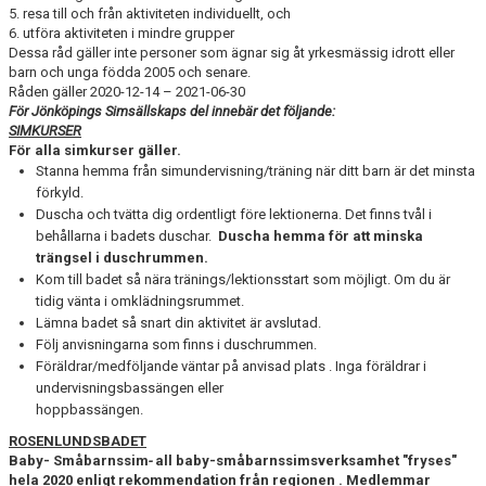
5. resa till och från aktiviteten individuellt, och
6. utföra aktiviteten i mindre grupper
Dessa råd gäller inte personer som ägnar sig åt yrkesmässig idrott eller
barn och unga födda 2005 och senare.
Råden gäller 2020-12-14 – 2021-06-30
För Jönköpings Simsällskaps del innebär det följande:
SIMKURSER
För alla simkurser gäller.
Stanna hemma från simundervisning/träning när ditt barn är det minsta
förkyld.
Duscha och tvätta dig ordentligt före lektionerna. Det finns tvål i
behållarna i badets duschar.
Duscha hemma för att minska
trängsel i duschrummen.
Kom till badet så nära tränings/lektionsstart som möjligt. Om du är
tidig vänta i omklädningsrummet.
Lämna badet så snart din aktivitet är avslutad.
Följ anvisningarna som finns i duschrummen.
Föräldrar/medföljande väntar på anvisad plats . Inga föräldrar i
undervisningsbassängen eller
hoppbassängen.
ROSENLUNDSBADET
Baby- Småbarnssim
-
all baby-småbarnssimsverksamhet "fryses"
hela 2020 enligt rekommendation från regionen . Medlemmar