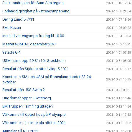
Funktionärsplan för Sum-Sim region
2021-11-10 12:56
Förlängd giltighet på vattengympaband
2021-11-08 21:54
Diving Lund 5-7/11
2021-11-07 19:56
EM i Kazan
2021-11-06 09:22
Inställd vattengympa fredag kl 10.00
2021-11-04 10:03
Masters-SM 3-5 december 2021
2021-11-02 15:21
Ystads GP
2021-11-01 07:28
USM i simhopp 29-31/10 i Stockholm
2021-10-31 08:05
Resultat från Stjärnskottstävling 5 2021
2021-10-30 15:17
Konstsims-SM och USM på Rosenlundsbadet 23-24
2021-10-21 15:15
oktober
Resultat från JSS Swim 2
2021-10-21 09:51
Ungdomshoppet i Göteborg
2021-10-17 16:46
EM Truppen i simning uttagen
2021-10-12 14:54
Välkomna till öppet hus på Prolympia!
2021-10-11 17:43
Välkommen till simskola hösten 2021
2021-10-11 10:02
Anmälan till NIU 2022
2021-10-07 12:00