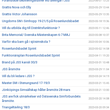
Förändrade debiteringsrutiner vid tävlingar i JSS
2023-06-07 13:25
Grattis Nova och Elly
2023-05-29 13:44
Grattis Victor Johansson
2023-05-29 13:35
Ungdoms SM i Simhopp 19-21/5 på Rosenlundsbadet
2023-05-18 19:36
Vill du utbilda dig till Distriktsfunktionär ?
2023-05-11 12:46
Brita Memorial/ Svenska Mästerskapen 6-7 MAJ
2023-05-08 10:37
Varför ska barn gå i sjösimskola ?
2023-05-04 10:06
Rosenlundsbadet Sprint
2023-05-02 14:58
Funktionärsplan Rosenlundsbadet Sprint
2023-04-11 19:20
Brand på JSS kansli 30/3
2023-03-31 10:48
JSS årsmöte
2023-03-29 11:04
Vill du bli ledare i JSS ?
2023-03-24 14:19
Master SM i Stenungsund 17-19/3
2023-03-21 15:45
Jönköpings Simsällskap håller årsmöte 28 mars
2023-03-21 13:00
JSS are fick utmärkelser vid Östsvenska Simförbundets
2023-03-20 14:08
årsmöte.
Triangeltävling 18/3
2023-03-20 09:34