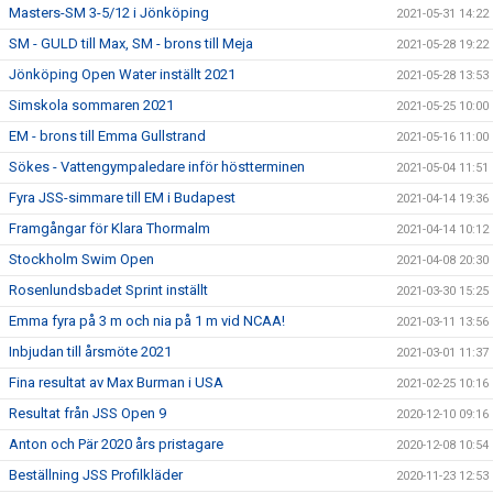
Masters-SM 3-5/12 i Jönköping
2021-05-31 14:22
SM - GULD till Max, SM - brons till Meja
2021-05-28 19:22
Jönköping Open Water inställt 2021
2021-05-28 13:53
Simskola sommaren 2021
2021-05-25 10:00
EM - brons till Emma Gullstrand
2021-05-16 11:00
Sökes - Vattengympaledare inför höstterminen
2021-05-04 11:51
Fyra JSS-simmare till EM i Budapest
2021-04-14 19:36
Framgångar för Klara Thormalm
2021-04-14 10:12
Stockholm Swim Open
2021-04-08 20:30
Rosenlundsbadet Sprint inställt
2021-03-30 15:25
Emma fyra på 3 m och nia på 1 m vid NCAA!
2021-03-11 13:56
Inbjudan till årsmöte 2021
2021-03-01 11:37
Fina resultat av Max Burman i USA
2021-02-25 10:16
Resultat från JSS Open 9
2020-12-10 09:16
Anton och Pär 2020 års pristagare
2020-12-08 10:54
Beställning JSS Profilkläder
2020-11-23 12:53