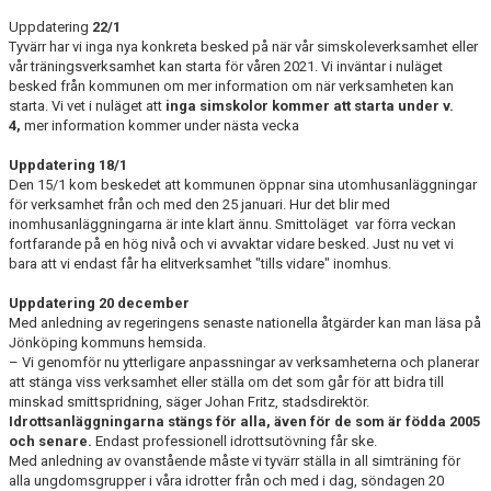
Uppdatering
22/1
Tyvärr har vi inga nya konkreta besked på när vår simskoleverksamhet eller
vår träningsverksamhet kan starta för våren 2021. Vi inväntar i nuläget
besked från kommunen om mer information om när verksamheten kan
starta. Vi vet i nuläget att
inga simskolor kommer att starta under v.
4,
mer information kommer under nästa vecka
Uppdatering 18/1
Den 15/1 kom beskedet att kommunen öppnar sina utomhusanläggningar
för verksamhet från och med den 25 januari. Hur det blir med
inomhusanläggningarna är inte klart ännu. Smittoläget var förra veckan
fortfarande på en hög nivå och vi avvaktar vidare besked. Just nu vet vi
bara att vi endast får ha elitverksamhet "tills vidare" inomhus.
Uppdatering 20 december
Med anledning av regeringens senaste nationella åtgärder kan man läsa på
Jönköping kommuns hemsida.
– Vi genomför nu ytterligare anpassningar av verksamheterna och planerar
att stänga viss verksamhet eller ställa om det som går för att bidra till
minskad smittspridning, säger Johan Fritz, stadsdirektör.
Idrottsanläggningarna stängs för alla, även för de som är födda 2005
och senare.
Endast professionell idrottsutövning får ske.
Med anledning av ovanstående måste vi tyvärr ställa in all simträning för
alla ungdomsgrupper i våra idrotter från och med i dag, söndagen 20