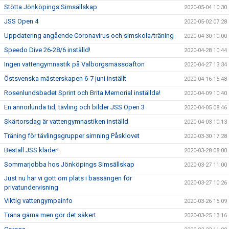
Stötta Jönköpings Simsällskap
2020-05-04 10:30
JSS Open 4
2020-05-02 07:28
Uppdatering angående Coronavirus och simskola/träning
2020-04-30 10:00
Speedo Dive 26-28/6 inställd!
2020-04-28 10:44
Ingen vattengymnastik på Valborgsmässoafton
2020-04-27 13:34
Östsvenska mästerskapen 6-7 juni inställt
2020-04-16 15:48
Rosenlundsbadet Sprint och Brita Memorial inställda!
2020-04-09 10:40
En annorlunda tid, tävling och bilder JSS Open 3
2020-04-05 08:46
Skärtorsdag är vattengymnastiken inställd
2020-04-03 10:13
Träning för tävlingsgrupper simning Påsklovet
2020-03-30 17:28
Beställ JSS kläder!
2020-03-28 08:00
Sommarjobba hos Jönköpings Simsällskap
2020-03-27 11:00
Just nu har vi gott om plats i bassängen för
2020-03-27 10:26
privatundervisning
Viktig vattengympainfo
2020-03-26 15:09
Träna gärna men gör det säkert
2020-03-25 13:16