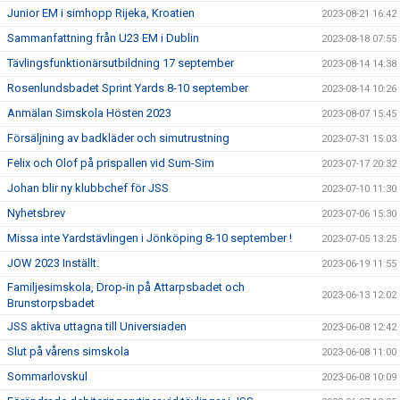
Junior EM i simhopp Rijeka, Kroatien
2023-08-21 16:42
Sammanfattning från U23 EM i Dublin
2023-08-18 07:55
Tävlingsfunktionärsutbildning 17 september
2023-08-14 14:38
Rosenlundsbadet Sprint Yards 8-10 september
2023-08-14 10:26
Anmälan Simskola Hösten 2023
2023-08-07 15:45
Försäljning av badkläder och simutrustning
2023-07-31 15:03
Felix och Olof på prispallen vid Sum-Sim
2023-07-17 20:32
Johan blir ny klubbchef för JSS
2023-07-10 11:30
Nyhetsbrev
2023-07-06 15:30
Missa inte Yardstävlingen i Jönköping 8-10 september !
2023-07-05 13:25
JOW 2023 Inställt.
2023-06-19 11:55
Familjesimskola, Drop-in på Attarpsbadet och
2023-06-13 12:02
Brunstorpsbadet
JSS aktiva uttagna till Universiaden
2023-06-08 12:42
Slut på vårens simskola
2023-06-08 11:00
Sommarlovskul
2023-06-08 10:09