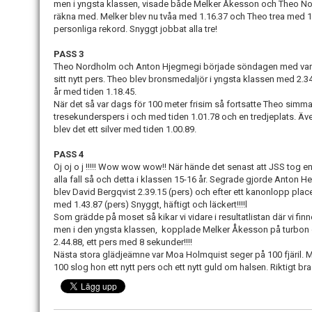
men i yngsta klassen, visade både Melker Åkesson och Theo Nor
räkna med. Melker blev nu tvåa med 1.16.37 och Theo trea med 1
personliga rekord. Snyggt jobbat alla tre!
PASS 3
Theo Nordholm och Anton Hjegmegi började söndagen med var s
sitt nytt pers. Theo blev bronsmedaljör i yngsta klassen med 2.3
år med tiden 1.18.45.
När det så var dags för 100 meter frisim så fortsatte Theo simma 
tresekunderspers i och med tiden 1.01.78 och en tredjeplats. Äve
blev det ett silver med tiden 1.00.89.
PASS 4
Oj oj o j !!!!! Wow wow wow!! När hände det senast att JSS tog en
alla fall så och detta i klassen 15-16 år. Segrade gjorde Anton H
blev David Bergqvist 2.39.15 (pers) och efter ett kanonlopp pla
med 1.43.87 (pers) Snyggt, häftigt och läckert!!!!l
Som grädde på moset så kikar vi vidare i resultatlistan där vi fin
men i den yngsta klassen, kopplade Melker Åkesson på turbon o
2.44.88, ett pers med 8 sekunder!!!!
Nästa stora glädjeämne var Moa Holmquist seger på 100 fjäril. M
100 slog hon ett nytt pers och ett nytt guld om halsen. Riktigt bra