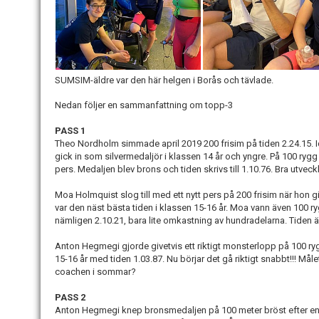
SUMSIM-äldre var den här helgen i Borås och tävlade.
Nedan följer en sammanfattning om topp-3
PASS 1
Theo Nordholm simmade april 2019 200 frisim på tiden 2.24.15.
gick in som silvermedaljör i klassen 14 år och yngre. På 100 rygg 
pers. Medaljen blev brons och tiden skrivs till 1.10.76. Bra utveckl
Moa Holmquist slog till med ett nytt pers på 200 frisim när hon g
var den näst bästa tiden i klassen 15-16 år. Moa vann även 100
nämligen 2.10.21, bara lite omkastning av hundradelarna. Tiden är 
Anton Hegmegi gjorde givetvis ett riktigt monsterlopp på 100 ry
15-16 år med tiden 1.03.87. Nu börjar det gå riktigt snabbt!!! Mål
coachen i sommar?
PASS 2
Anton Hegmegi knep bronsmedaljen på 100 meter bröst efter en