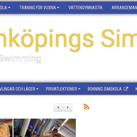
KOLA
TRÄNING FÖR VUXNA
VATTENGYMNASTIK
ARRANGEMA
nköpings Sim
f Swimming
VLINGAR OCH LÄGER
PRIVATLEKTIONER
BOKNING SIMSKOLA
<
>