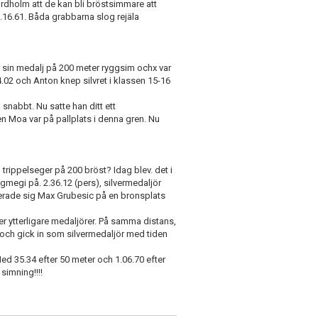
dholm att de kan bli bröstsimmare att
.16.61. Båda grabbarna slog rejäla
in medalj på 200 meter ryggsim ochx var
4.02 och Anton knep silvret i klassen 15-16
snabbt. Nu satte han ditt ett
n Moa var på pallplats i denna gren. Nu
 trippelseger på 200 bröst? Idag blev. det i
egmegi på. 2.36.12 (pers), silvermedaljör
cerade sig Max Grubesic på en bronsplats
ner ytterligare medaljörer. På samma distans,
ch gick in som silvermedaljör med tiden
ed 35.34 efter 50 meter och 1.06.70 efter
 simning!!!!