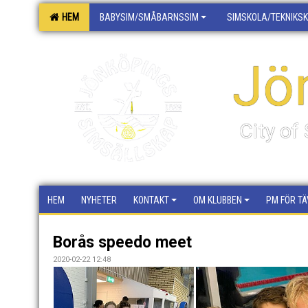
HEM
BABYSIM/SMÅBARNSSIM
SIMSKOLA/TEKNIKS
Jö
City o
HEM
NYHETER
KONTAKT
OM KLUBBEN
PM FÖR TÄ
Borås speedo meet
2020-02-22 12:48