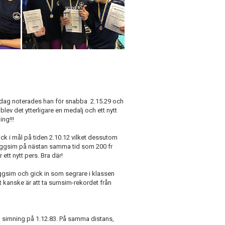
 Idag noterades han för snabba 2.15.29 och
blev det ytterligare en medalj och ett nytt
ing!!!
ick i mål på tiden 2.10.12 vilket dessutom
 ryggsim på nästan samma tid som 200 fr
ett nytt pers. Bra där!
ggsim och gick in som segrare i klassen
et kanske är att ta sumsim-rekordet från
 simning på 1.12.83. På samma distans,