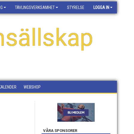
NG
TÄVLINGSVERKSAMHET
STYRELSE
LOGGA IN
sällskap
KALENDER
WEBSHOP
VÅRA SPONSORER