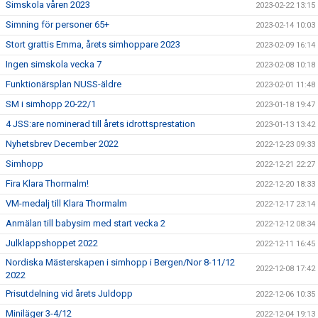
Simskola våren 2023
2023-02-22 13:15
Simning för personer 65+
2023-02-14 10:03
Stort grattis Emma, årets simhoppare 2023
2023-02-09 16:14
Ingen simskola vecka 7
2023-02-08 10:18
Funktionärsplan NUSS-äldre
2023-02-01 11:48
SM i simhopp 20-22/1
2023-01-18 19:47
4 JSS:are nominerad till årets idrottsprestation
2023-01-13 13:42
Nyhetsbrev December 2022
2022-12-23 09:33
Simhopp
2022-12-21 22:27
Fira Klara Thormalm!
2022-12-20 18:33
VM-medalj till Klara Thormalm
2022-12-17 23:14
Anmälan till babysim med start vecka 2
2022-12-12 08:34
Julklappshoppet 2022
2022-12-11 16:45
Nordiska Mästerskapen i simhopp i Bergen/Nor 8-11/12
2022-12-08 17:42
2022
Prisutdelning vid årets Juldopp
2022-12-06 10:35
Miniläger 3-4/12
2022-12-04 19:13