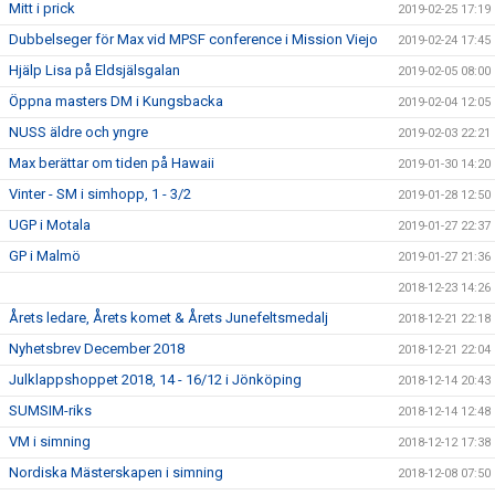
Mitt i prick
2019-02-25 17:19
Dubbelseger för Max vid MPSF conference i Mission Viejo
2019-02-24 17:45
Hjälp Lisa på Eldsjälsgalan
2019-02-05 08:00
Öppna masters DM i Kungsbacka
2019-02-04 12:05
NUSS äldre och yngre
2019-02-03 22:21
Max berättar om tiden på Hawaii
2019-01-30 14:20
Vinter - SM i simhopp, 1 - 3/2
2019-01-28 12:50
UGP i Motala
2019-01-27 22:37
GP i Malmö
2019-01-27 21:36
2018-12-23 14:26
Årets ledare, Årets komet & Årets Junefeltsmedalj
2018-12-21 22:18
Nyhetsbrev December 2018
2018-12-21 22:04
Julklappshoppet 2018, 14 - 16/12 i Jönköping
2018-12-14 20:43
SUMSIM-riks
2018-12-14 12:48
VM i simning
2018-12-12 17:38
Nordiska Mästerskapen i simning
2018-12-08 07:50