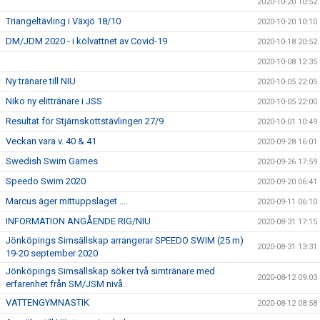
2020-10-20 10:52
Triangeltävling i Växjö 18/10
2020-10-20 10:10
DM/JDM 2020 - i kölvattnet av Covid-19
2020-10-18 20:52
2020-10-08 12:35
Ny tränare till NIU
2020-10-05 22:05
Niko ny elittränare i JSS
2020-10-05 22:00
Resultat för Stjärnskottstävlingen 27/9
2020-10-01 10:49
Veckan vara v. 40 & 41
2020-09-28 16:01
Swedish Swim Games
2020-09-26 17:59
Speedo Swim 2020
2020-09-20 06:41
Marcus äger mittuppslaget ....
2020-09-11 06:10
INFORMATION ANGÅENDE RIG/NIU
2020-08-31 17:15
Jönköpings Simsällskap arrangerar SPEEDO SWIM (25 m)
2020-08-31 13:31
19-20 september 2020
Jönköpings Simsällskap söker två simtränare med
2020-08-12 09:03
erfarenhet från SM/JSM nivå.
VATTENGYMNASTIK
2020-08-12 08:58