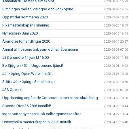
Anmälan till Höstens simskolor
2020-08-03 15:23
Simningen mellan Visingsö och Jönköping
2020-08-02 14:55
Öppettider sommaren 2020
2020-07-07 10:32
Riksmästerskapen i simning
2020-06-25 18:39
Nyhetsbrev Juni 2020
2020-06-15 16:05
Årsmötesförhandlingar 2020
2020-06-14 20:37
Anmäl till höstens babysim och småbarnssim
2020-06-08 07:00
JSS årsmöte 14 juni kl 16.00
2020-06-02 11:35
Bo Sjögren 45år i Ungdomens tjänst!
2020-06-01 19:22
Jönköping Open Water inställt
2020-05-26 10:08
Stötta Jönköpings Simsällskap
2020-05-04 10:30
JSS Open 4
2020-05-02 07:28
Uppdatering angående Coronavirus och simskola/träning
2020-04-30 10:00
Speedo Dive 26-28/6 inställd!
2020-04-28 10:44
Ingen vattengymnastik på Valborgsmässoafton
2020-04-27 13:34
Östsvenska mästerskapen 6-7 juni inställt
2020-04-16 15:48