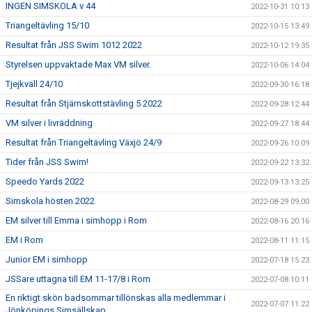
INGEN SIMSKOLA v 44
2022-10-31 10:13
Triangeltävling 15/10
2022-10-15 13:49
Resultat från JSS Swim 1012 2022
2022-10-12 19:35
Styrelsen uppvaktade Max VM silver.
2022-10-06 14:04
Tjejkväll 24/10
2022-09-30 16:18
Resultat från Stjärnskottstävling 5 2022
2022-09-28 12:44
VM silver i livräddning
2022-09-27 18:44
Resultat från Triangeltävling Växjö 24/9
2022-09-26 10:09
Tider från JSS Swim!
2022-09-22 13:32
Speedo Yards 2022
2022-09-13 13:25
Simskola hösten 2022
2022-08-29 09:00
EM silver till Emma i simhopp i Rom
2022-08-16 20:16
EM i Rom
2022-08-11 11:15
Junior EM i simhopp
2022-07-18 15:23
JSSare uttagna till EM 11-17/8 i Rom
2022-07-08 10:11
En riktigt skön badsommar tillönskas alla medlemmar i
2022-07-07 11:22
Jönköpings Simsällskap.