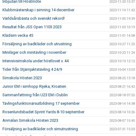
Inbjudan till Höstmöte
2023-11-20 15:37
Klubbmästerskap i simning 14 december
2023-11-14 11:42
Världsårsbästa och svenskt rekord!
2023-11-05 19:39
Resultat från JSS Open 1103 2023
2023-11-03 10:19
Klädsim vecka 45
2023-11-01 14:08
Försäljning av badkläder och utrustning
2023-10-27 11:25
Miniläger och minitävling i november
2023-10-23 11:24
Intensivsimskola under höstlovet v. 44
2023-10-19 12:12
Tider från Stjärnjaktstävling 4 24/9
2023-10-04 13:03
Simskola Hösten 2023
2023-08-25 13:18
Junior EM i simhopp Rijeka, Kroatien
2023-08-21 16:42
Sammanfattning från U23 EM i Dublin
2023-08-18 07:55
Tävlingsfunktionärsutbildning 17 september
2023-08-14 14:38
Rosenlundsbadet Sprint Yards 8-10 september
2023-08-14 10:26
Anmälan Simskola Hösten 2023
2023-08-07 15:45
Försäljning av badkläder och simutrustning
2023-07-31 15:03