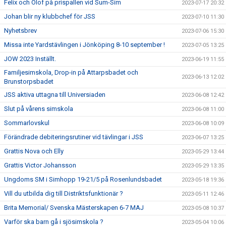
Felix och Olof på prispallen vid Sum-Sim
2023-07-17 20:32
Johan blir ny klubbchef för JSS
2023-07-10 11:30
Nyhetsbrev
2023-07-06 15:30
Missa inte Yardstävlingen i Jönköping 8-10 september !
2023-07-05 13:25
JOW 2023 Inställt.
2023-06-19 11:55
Familjesimskola, Drop-in på Attarpsbadet och
2023-06-13 12:02
Brunstorpsbadet
JSS aktiva uttagna till Universiaden
2023-06-08 12:42
Slut på vårens simskola
2023-06-08 11:00
Sommarlovskul
2023-06-08 10:09
Förändrade debiteringsrutiner vid tävlingar i JSS
2023-06-07 13:25
Grattis Nova och Elly
2023-05-29 13:44
Grattis Victor Johansson
2023-05-29 13:35
Ungdoms SM i Simhopp 19-21/5 på Rosenlundsbadet
2023-05-18 19:36
Vill du utbilda dig till Distriktsfunktionär ?
2023-05-11 12:46
Brita Memorial/ Svenska Mästerskapen 6-7 MAJ
2023-05-08 10:37
Varför ska barn gå i sjösimskola ?
2023-05-04 10:06