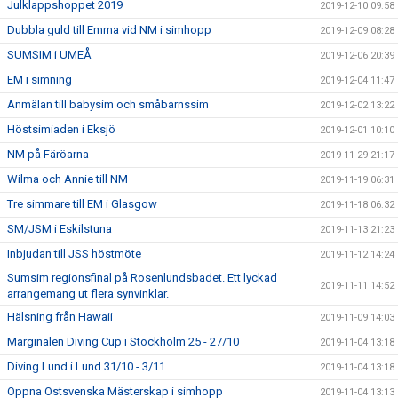
Julklappshoppet 2019
2019-12-10 09:58
Dubbla guld till Emma vid NM i simhopp
2019-12-09 08:28
SUMSIM i UMEÅ
2019-12-06 20:39
EM i simning
2019-12-04 11:47
Anmälan till babysim och småbarnssim
2019-12-02 13:22
Höstsimiaden i Eksjö
2019-12-01 10:10
NM på Färöarna
2019-11-29 21:17
Wilma och Annie till NM
2019-11-19 06:31
Tre simmare till EM i Glasgow
2019-11-18 06:32
SM/JSM i Eskilstuna
2019-11-13 21:23
Inbjudan till JSS höstmöte
2019-11-12 14:24
Sumsim regionsfinal på Rosenlundsbadet. Ett lyckad
2019-11-11 14:52
arrangemang ut flera synvinklar.
Hälsning från Hawaii
2019-11-09 14:03
Marginalen Diving Cup i Stockholm 25 - 27/10
2019-11-04 13:18
Diving Lund i Lund 31/10 - 3/11
2019-11-04 13:18
Öppna Östsvenska Mästerskap i simhopp
2019-11-04 13:13