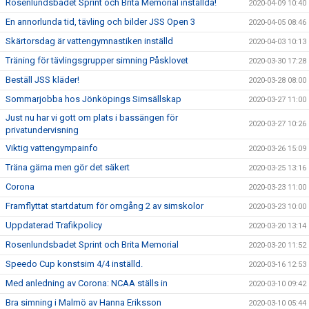
Rosenlundsbadet Sprint och Brita Memorial inställda!
2020-04-09 10:40
En annorlunda tid, tävling och bilder JSS Open 3
2020-04-05 08:46
Skärtorsdag är vattengymnastiken inställd
2020-04-03 10:13
Träning för tävlingsgrupper simning Påsklovet
2020-03-30 17:28
Beställ JSS kläder!
2020-03-28 08:00
Sommarjobba hos Jönköpings Simsällskap
2020-03-27 11:00
Just nu har vi gott om plats i bassängen för
2020-03-27 10:26
privatundervisning
Viktig vattengympainfo
2020-03-26 15:09
Träna gärna men gör det säkert
2020-03-25 13:16
Corona
2020-03-23 11:00
Framflyttat startdatum för omgång 2 av simskolor
2020-03-23 10:00
Uppdaterad Trafikpolicy
2020-03-20 13:14
Rosenlundsbadet Sprint och Brita Memorial
2020-03-20 11:52
Speedo Cup konstsim 4/4 inställd.
2020-03-16 12:53
Med anledning av Corona: NCAA ställs in
2020-03-10 09:42
Bra simning i Malmö av Hanna Eriksson
2020-03-10 05:44