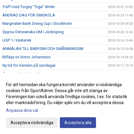
Träff med Torgny ”Tojje” Wirén.
2018-10-31 13:45
ÄNDRAD DAG FÖR SIMSKOLA
2018-10-29 11:40
Marginalen Bank Diving Cup i Stockholm
2018-10-29 09:33
Öppna Östsvenska DM i Jönköping
2018-10-20 16:42
UGP 1 i Västervik
2018-10-16 19:44
ANMÄLAN TILL BABYSIM OCH SMÅBARNSSIM
2018-10-15 09:08
Bilfärja vs Victor Johansson
2018-10-14 04:29
Ny tid för minisim på söndagar
2018-10-11 19:10
Östsvenska mästerskapen
2018-10-07 20:18
HÖSTLOVSKUL 2018
2018-10-05 10:22
För att hemsidan ska fungera korrekt använder vi nödvändiga
LeWa-cup
cookies från SportAdmin. Dessa går inte att stänga av.
2018-10-02 08:01
Föreningen kan också använda frivilliga cookies, t.ex. för statistik
Vinnare vid sponsorsimsportslotteriet
2018-09-28 10:53
eller marknadsföring. Du väljer själv om du vill acceptera dessa.
Speedo Yards 2018
2018-09-25 13:14
Anpassa dina val
Triangeltävling i Göteborg 23/9
2018-09-24 11:05
Acceptera nödvändiga
Acceptera alla
Speedo Yards
2018-09-22 20:35
Sponsorsimsport 2018
2018-09-15 16:36