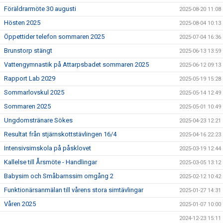
Föräldrarmöte 30 augusti
2025-08-20 11:08
Hösten 2025
2025-08-04 10:13
Öppettider telefon sommaren 2025
2025-07-04 16:36
Brunstorp stängt
2025-06-13 13:59
Vattengymnastik på Attarpsbadet sommaren 2025
2025-06-12 09:13
Rapport Lab 2029
2025-05-19 15:28
Sommarlovskul 2025
2025-05-14 12:49
Sommaren 2025
2025-05-01 10:49
Ungdomstränare Sökes
2025-04-23 12:21
Resultat från stjärnskottstävlingen 16/4
2025-04-16 22:23
Intensivsimskola på påsklovet
2025-03-19 12:44
Kallelse till Årsmöte - Handlingar
2025-03-05 13:12
Babysim och Småbarnssim omgång 2
2025-02-12 10:42
Funktionärsanmälan till vårens stora simtävlingar
2025-01-27 14:31
Våren 2025
2025-01-07 10:00
2024-12-23 15:11