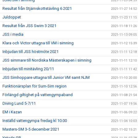
2021-11-29 04:59
Resultat från Stjärnskottstävling 6 2021
2021-11-27 14:52
Juldoppet
2021-11-23 11:15
Resultat från JSS Swim 3 2021
2021-11-18 11:26
JSS i media
2021-11-13 09:05
Klara och Victor uttagna till VM i simning
2021-11-12 15:39
Inbjudan till JSS höstmöte 2021
2021-11-11 12:18
JSS simmare till Nordiska Mästerskapen i simning
2021-11-11 12:10
Inbjudan till minitävling 20/11
2021-11-11 11:42
JSS Simhoppare uttagna till Junior VM samt NJM
2021-11-10 20:00
Funktionärsplan för Sum-Sim region
2021-11-10 12:56
Förlängd giltighet på vattengympaband
2021-11-08 21:54
Diving Lund 5-7/11
2021-11-07 19:56
EM i Kazan
2021-11-06 09:22
Inställd vattengympa fredag kl 10.00
2021-11-04 10:03
Masters-SM 3-5 december 2021
2021-11-02 15:21
Ystads GP