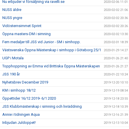
Nu erbjuder vi försäljning via ravelli.se
2020-02-06 11:01
NUSS äldre
2020-02-02 21:06
NUSS yngre
2020-02-02 20:36
Vidösternsimmet Sprint
2020-02-02 20:26
Öppna masters-DM i simning
2020-02-02 13:30
Fem medaljer till JSS vid Junior - SM i simhopp.
2020-02-01 18:39
Västsvenska Öppna Mästerskap i simhopp i Göteborg 25/1
2020-01-29 14:27
UGP i Motala
2020-01-26 21:40
Topphoppning av Emma vid Brittiska Öppna Mästerskapen
2020-01-26 21:27
JSS 190 år
2020-01-22 10:24
Nyhetsbrev December 2019
2019-12-20 10:10
KM i simhopp 18/12
2019-12-19 08:54
Öppettider 16/12 2019- 6/1 2020
2019-12-18 23:55
JSS Klubbmästerskap i simning och livräddning
2019-12-18 10:39
Annie i tidningen Aqua
2019-12-16 21:39
Inbjudan Juldoppet!
2019-12-13 10:04