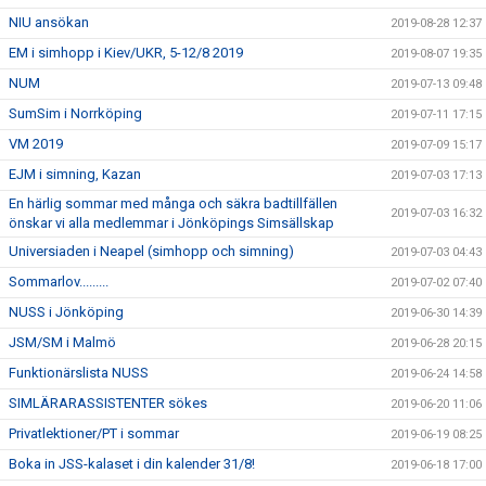
NIU ansökan
2019-08-28 12:37
EM i simhopp i Kiev/UKR, 5-12/8 2019
2019-08-07 19:35
NUM
2019-07-13 09:48
SumSim i Norrköping
2019-07-11 17:15
VM 2019
2019-07-09 15:17
EJM i simning, Kazan
2019-07-03 17:13
En härlig sommar med många och säkra badtillfällen
2019-07-03 16:32
önskar vi alla medlemmar i Jönköpings Simsällskap
Universiaden i Neapel (simhopp och simning)
2019-07-03 04:43
Sommarlov.........
2019-07-02 07:40
NUSS i Jönköping
2019-06-30 14:39
JSM/SM i Malmö
2019-06-28 20:15
Funktionärslista NUSS
2019-06-24 14:58
SIMLÄRARASSISTENTER sökes
2019-06-20 11:06
Privatlektioner/PT i sommar
2019-06-19 08:25
Boka in JSS-kalaset i din kalender 31/8!
2019-06-18 17:00