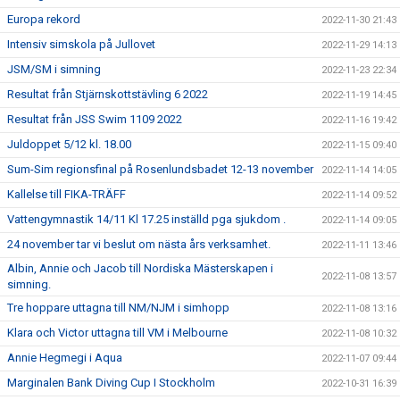
Europa rekord
2022-11-30 21:43
Intensiv simskola på Jullovet
2022-11-29 14:13
JSM/SM i simning
2022-11-23 22:34
Resultat från Stjärnskottstävling 6 2022
2022-11-19 14:45
Resultat från JSS Swim 1109 2022
2022-11-16 19:42
Juldoppet 5/12 kl. 18.00
2022-11-15 09:40
Sum-Sim regionsfinal på Rosenlundsbadet 12-13 november
2022-11-14 14:05
Kallelse till FIKA-TRÄFF
2022-11-14 09:52
Vattengymnastik 14/11 Kl 17.25 inställd pga sjukdom .
2022-11-14 09:05
24 november tar vi beslut om nästa års verksamhet.
2022-11-11 13:46
Albin, Annie och Jacob till Nordiska Mästerskapen i
2022-11-08 13:57
simning.
Tre hoppare uttagna till NM/NJM i simhopp
2022-11-08 13:16
Klara och Victor uttagna till VM i Melbourne
2022-11-08 10:32
Annie Hegmegi i Aqua
2022-11-07 09:44
Marginalen Bank Diving Cup I Stockholm
2022-10-31 16:39