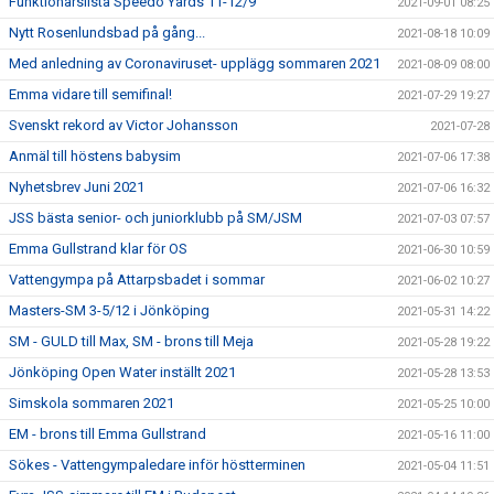
Funktionärslista Speedo Yards 11-12/9
2021-09-01 08:25
Nytt Rosenlundsbad på gång...
2021-08-18 10:09
Med anledning av Coronaviruset- upplägg sommaren 2021
2021-08-09 08:00
Emma vidare till semifinal!
2021-07-29 19:27
Svenskt rekord av Victor Johansson
2021-07-28
Anmäl till höstens babysim
2021-07-06 17:38
Nyhetsbrev Juni 2021
2021-07-06 16:32
JSS bästa senior- och juniorklubb på SM/JSM
2021-07-03 07:57
Emma Gullstrand klar för OS
2021-06-30 10:59
Vattengympa på Attarpsbadet i sommar
2021-06-02 10:27
Masters-SM 3-5/12 i Jönköping
2021-05-31 14:22
SM - GULD till Max, SM - brons till Meja
2021-05-28 19:22
Jönköping Open Water inställt 2021
2021-05-28 13:53
Simskola sommaren 2021
2021-05-25 10:00
EM - brons till Emma Gullstrand
2021-05-16 11:00
Sökes - Vattengympaledare inför höstterminen
2021-05-04 11:51