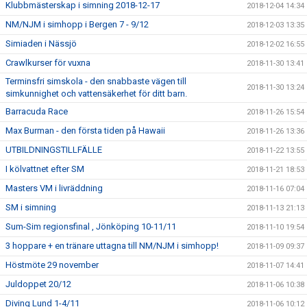
Klubbmästerskap i simning 2018-12-17
2018-12-04 14:34
NM/NJM i simhopp i Bergen 7 - 9/12
2018-12-03 13:35
Simiaden i Nässjö
2018-12-02 16:55
Crawlkurser för vuxna
2018-11-30 13:41
Terminsfri simskola - den snabbaste vägen till
2018-11-30 13:24
simkunnighet och vattensäkerhet för ditt barn.
Barracuda Race
2018-11-26 15:54
Max Burman - den första tiden på Hawaii
2018-11-26 13:36
UTBILDNINGSTILLFÄLLE
2018-11-22 13:55
I kölvattnet efter SM
2018-11-21 18:53
Masters VM i livräddning
2018-11-16 07:04
SM i simning
2018-11-13 21:13
Sum-Sim regionsfinal , Jönköping 10-11/11
2018-11-10 19:54
3 hoppare + en tränare uttagna till NM/NJM i simhopp!
2018-11-09 09:37
Höstmöte 29 november
2018-11-07 14:41
Juldoppet 20/12
2018-11-06 10:38
Diving Lund 1-4/11
2018-11-06 10:12