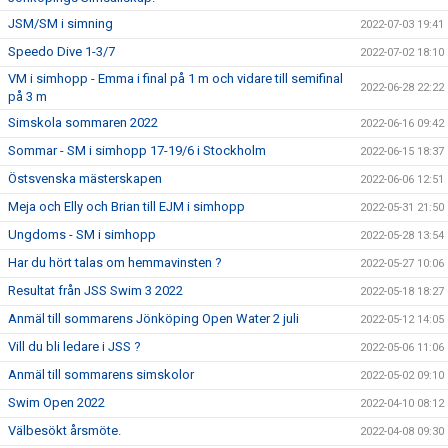
JSM/SM i simning
2022-07-03 19:41
Speedo Dive 1-3/7
2022-07-02 18:10
VM i simhopp - Emma i final på 1 m och vidare till semifinal
2022-06-28 22:22
på 3 m
Simskola sommaren 2022
2022-06-16 09:42
Sommar - SM i simhopp 17-19/6 i Stockholm
2022-06-15 18:37
Östsvenska mästerskapen
2022-06-06 12:51
Meja och Elly och Brian till EJM i simhopp
2022-05-31 21:50
Ungdoms - SM i simhopp
2022-05-28 13:54
Har du hört talas om hemmavinsten ?
2022-05-27 10:06
Resultat från JSS Swim 3 2022
2022-05-18 18:27
Anmäl till sommarens Jönköping Open Water 2 juli
2022-05-12 14:05
Vill du bli ledare i JSS ?
2022-05-06 11:06
Anmäl till sommarens simskolor
2022-05-02 09:10
Swim Open 2022
2022-04-10 08:12
Välbesökt årsmöte.
2022-04-08 09:30