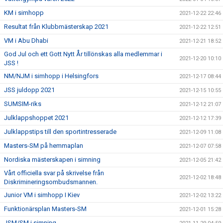
KM i simhopp
2021-12-22 22:46
Resultat från Klubbmästerskap 2021
2021-12-22 12:51
VM i Abu Dhabi
2021-12-21 18:52
God Jul och ett Gott Nytt År tillönskas alla medlemmar i
2021-12-20 10:10
JSS !
NM/NJM i simhopp i Helsingfors
2021-12-17 08:44
JSS juldopp 2021
2021-12-15 10:55
SUMSIM-riks
2021-12-12 21:07
Julklappshoppet 2021
2021-12-12 17:39
Julklappstips till den sportintresserade
2021-12-09 11:08
Masters-SM på hemmaplan
2021-12-07 07:58
Nordiska mästerskapen i simning
2021-12-05 21:42
Vårt officiella svar på skrivelse från
2021-12-02 18:48
Diskrimineringsombudsmannen.
Junior VM i simhopp I Kiev
2021-12-02 13:22
Funktionärsplan Masters-SM
2021-12-01 15:28
JSM/SM i simning