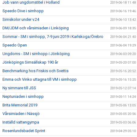
Job vann ungdomstitel i Holland
2019-06-18 11:48
Speedo Dive i simhopp
2019-06-16 19:46
Simskolor under v.24
2019-06-10 13:42
DM/JDM och vårsimiaden i Linköping
2019-06-09 18:35
Sommar - SM i simhopp, 7-9 juni 2019 i Karlskoga/Örebro
2019-06-04 21:40
Speedo Open
2019-06-04 19:29
Ungdoms - SM i simhopp i Jönköping
2019-06-03 09:20
Jönköpings Simsällskap 190 år
2019-05-20 07:00
Benchmarking hos Friskis och Svettis
2019-05-16 20:52
Emma och Vinko uttagna till VM i simhopp
2019-05-16 15:25
Ny simmare till JSS
2019-05-12 07:14
Neptuniaden i simhopp
2019-05-11 14:24
Brita Memorial 2019
2019-05-06 13:05
Vårsimiaden i Nässjö
2019-05-05 20:56
Inställd vattengympa
2019-05-03 06:06
Rosenlundsbadet Sprint
2019-04-29 05:10