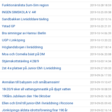
Funktionärslista Sum-Sim region
2019-10-28 18:59
INGEN SIMSKOLA V. 44!
2019-10-25 09:38
Sandbakken Livrädddare tävling
2019-10-23 15:16
Ystad GP
2019-10-20 21:01
Bra simningar av Hanna i Berlin
2019-10-14 06:39
UGP i Linköping
2019-10-13 20:22
Höglandsbojen i livräddning
2019-10-07 18:14
Moa och Cornelia bäst på DM
2019-10-06 20:08
Stjärnskottstävling 4 28/9
2019-10-03 14:34
2st 4:e platser på Junior EM i Livräddning
2019-09-27 09:33
2019-09-26 17:05
Anmälan till babysim och småbarnssim!
2019-09-19 10:47
18-20/9 sker all vattengymnastik på djupt vatten
2019-09-18 08:59
190års Jubileum den 19e Oktober
2019-09-05 16:30
Ellen och Emil till junior-EM i livräddning i Riccione
2019-09-05 09:45
Jönköpings äldsta idrottsförening firar 190 år
2019-09-02 16:14