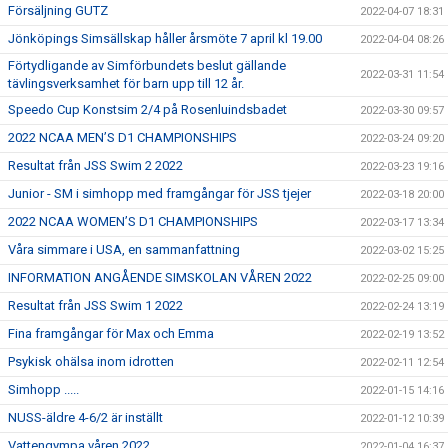
Försäljning GUTZ
2022-04-07 18:31
Jönköpings Simsällskap håller årsmöte 7 april kl 19.00
2022-04-04 08:26
Förtydligande av Simförbundets beslut gällande
2022-03-31 11:54
tävlingsverksamhet för barn upp till 12 år.
Speedo Cup Konstsim 2/4 på Rosenluindsbadet
2022-03-30 09:57
2022 NCAA MEN’S D1 CHAMPIONSHIPS
2022-03-24 09:20
Resultat från JSS Swim 2 2022
2022-03-23 19:16
Junior - SM i simhopp med framgångar för JSS tjejer
2022-03-18 20:00
2022 NCAA WOMEN’S D1 CHAMPIONSHIPS
2022-03-17 13:34
Våra simmare i USA, en sammanfattning
2022-03-02 15:25
INFORMATION ANGÅENDE SIMSKOLAN VÅREN 2022
2022-02-25 09:00
Resultat från JSS Swim 1 2022
2022-02-24 13:19
Fina framgångar för Max och Emma
2022-02-19 13:52
Psykisk ohälsa inom idrotten
2022-02-11 12:54
Simhopp .....
2022-01-15 14:16
NUSS-äldre 4-6/2 är inställt
2022-01-12 10:39
Vattengympa våren 2022
2022-01-04 16:37