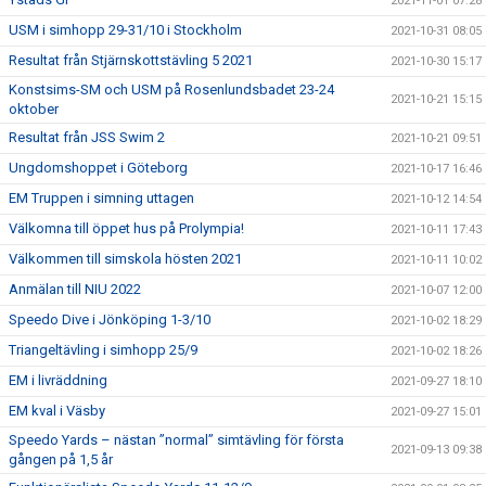
2021-11-01 07:28
USM i simhopp 29-31/10 i Stockholm
2021-10-31 08:05
Resultat från Stjärnskottstävling 5 2021
2021-10-30 15:17
Konstsims-SM och USM på Rosenlundsbadet 23-24
2021-10-21 15:15
oktober
Resultat från JSS Swim 2
2021-10-21 09:51
Ungdomshoppet i Göteborg
2021-10-17 16:46
EM Truppen i simning uttagen
2021-10-12 14:54
Välkomna till öppet hus på Prolympia!
2021-10-11 17:43
Välkommen till simskola hösten 2021
2021-10-11 10:02
Anmälan till NIU 2022
2021-10-07 12:00
Speedo Dive i Jönköping 1-3/10
2021-10-02 18:29
Triangeltävling i simhopp 25/9
2021-10-02 18:26
EM i livräddning
2021-09-27 18:10
EM kval i Väsby
2021-09-27 15:01
Speedo Yards – nästan ”normal” simtävling för första
2021-09-13 09:38
gången på 1,5 år