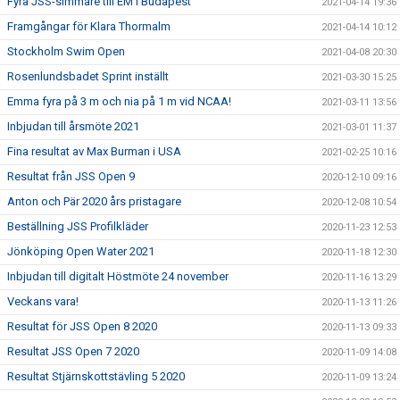
Fyra JSS-simmare till EM i Budapest
2021-04-14 19:36
Framgångar för Klara Thormalm
2021-04-14 10:12
Stockholm Swim Open
2021-04-08 20:30
Rosenlundsbadet Sprint inställt
2021-03-30 15:25
Emma fyra på 3 m och nia på 1 m vid NCAA!
2021-03-11 13:56
Inbjudan till årsmöte 2021
2021-03-01 11:37
Fina resultat av Max Burman i USA
2021-02-25 10:16
Resultat från JSS Open 9
2020-12-10 09:16
Anton och Pär 2020 års pristagare
2020-12-08 10:54
Beställning JSS Profilkläder
2020-11-23 12:53
Jönköping Open Water 2021
2020-11-18 12:30
Inbjudan till digitalt Höstmöte 24 november
2020-11-16 13:29
Veckans vara!
2020-11-13 11:26
Resultat för JSS Open 8 2020
2020-11-13 09:33
Resultat JSS Open 7 2020
2020-11-09 14:08
Resultat Stjärnskottstävling 5 2020
2020-11-09 13:24