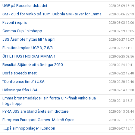
UGP på Rosenlundsbadet
2020-03-09 18:19
SM - guld för Vinko på 10 m. Dubbla SM - silver för Emma
2020-03-06 22:13
Favorit i repris
2020-03-03 19:06
Gamma Cup i simhopp
2020-02-29 18:05
JSS Årsmöte flyttas till 16 april
2020-02-27 12:07
Funktionärsplan UGP 3, 7-8/3
2020-02-27 11:11
ÖPPET HUS I NORRAHAMMAR
2020-02-25 09:56
Resultat Stjärnskottstävlingar 2020
2020-02-24 10:41
Borås speedo meet
2020-02-22 12:48
”Conference time” i USA
2020-02-20 19:46
Hälsningar från USA
2020-02-14 15:38
Emma bronsmedaljös i sin första GP - final! Vinko sjua i
2020-02-13 16:21
höga hopp
FYRA JSS:are bland årets simidrottare
2020-02-13 08:44
European Parasport Games- Malmö Open
2020-02-11 10:27
.....på simhoppsläger i London
2020-02-07 12:11