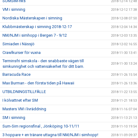
SUMSIM-riks
2018-12-14 12:48
VM i simning
2018-12-12 17:38
Nordiska Mästerskapen i simning
2018-12-08 07:50
Klubbmästerskap i simning 2018-12-17
2018-12-04 14:34
NM/NJM i simhopp i Bergen 7 - 9/12
2018-12-03 13:35
Simiaden i Nässjö
2018-12-02 16:55
Crawlkurser för vuxna
2018-11-30 13:41
Terminsfri simskola - den snabbaste vägen till
2018-11-30 13:24
simkunnighet och vattensäkerhet för ditt barn.
Barracuda Race
2018-11-26 15:54
Max Burman - den första tiden på Hawaii
2018-11-26 13:36
UTBILDNINGSTILLFÄLLE
2018-11-22 13:55
I kölvattnet efter SM
2018-11-21 18:53
Masters VM i livräddning
2018-11-16 07:04
SM i simning
2018-11-13 21:13
Sum-Sim regionsfinal , Jönköping 10-11/11
2018-11-10 19:54
3 hoppare + en tränare uttagna till NM/NJM i simhopp!
2018-11-09 09:37