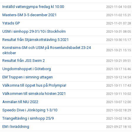
Inställd vattengympa fredag kl 10.00
2021-11-04 10:03
Masters-SM 3-5 december 2021
2021-11-02 15:21
Ystads GP
2021-11-01 07:28
USM i simhopp 29-31/10 i Stockholm
2021-10-31 08:05
Resultat från Stjärnskottstävling 5 2021
2021-10-30 15:17
Konstsims-SM och USM på Rosenlundsbadet 23-24
2021-10-21 15:15
oktober
Resultat från JSS Swim 2
2021-10-21 09:51
Ungdomshoppet i Göteborg
2021-10-17 16:46
EM Truppen i simning uttagen
2021-10-12 14:54
Välkomna till öppet hus på Prolympia!
2021-10-11 17:43
Välkommen till simskola hösten 2021
2021-10-11 10:02
Anmälan till NIU 2022
2021-10-07 12:00
Speedo Dive i Jönköping 1-3/10
2021-10-02 18:29
Triangeltävling i simhopp 25/9
2021-10-02 18:26
EM i livräddning
2021-09-27 18:10