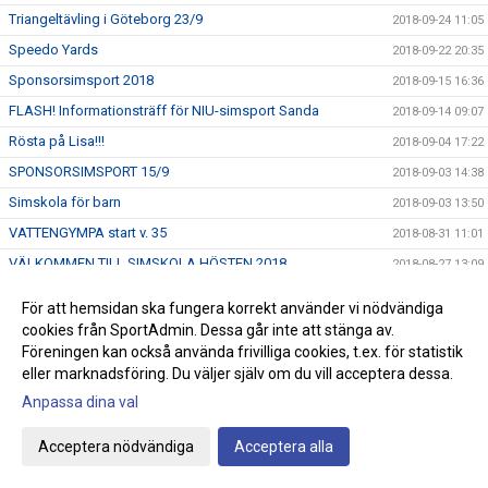
Triangeltävling i Göteborg 23/9
2018-09-24 11:05
Speedo Yards
2018-09-22 20:35
Sponsorsimsport 2018
2018-09-15 16:36
FLASH! Informationsträff för NIU-simsport Sanda
2018-09-14 09:07
Rösta på Lisa!!!
2018-09-04 17:22
SPONSORSIMSPORT 15/9
2018-09-03 14:38
Simskola för barn
2018-09-03 13:50
VATTENGYMPA start v. 35
2018-08-31 11:01
VÄLKOMMEN TILL SIMSKOLA HÖSTEN 2018
2018-08-27 13:09
Motala kanalsim
2018-08-25 22:01
För att hemsidan ska fungera korrekt använder vi nödvändiga
ANSÖKAN TILL NIU GYMNASIET 2019
2018-08-24 14:36
cookies från SportAdmin. Dessa går inte att stänga av.
Föreningen kan också använda frivilliga cookies, t.ex. för statistik
ANMÄL TILL HÖSTENS SIMSKOLA
2018-08-21 08:00
eller marknadsföring. Du väljer själv om du vill acceptera dessa.
USM/JSM/SM öppet vatten
2018-08-19 15:55
Anpassa dina val
Nya grupper av Babysim, Start 3/9
2018-08-13 10:55
Livräddningsläger på Gotland
Acceptera nödvändiga
Acceptera alla
2018-08-08 14:30
EM i simhopp 6 - 12/8 i Edinburgh/Scotland
2018-08-07 09:30