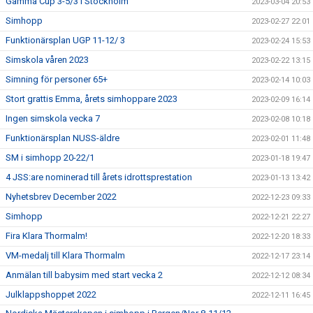
Gamma Cup 3-5/3 i Stockholm
2023-03-04 20:53
Simhopp
2023-02-27 22:01
Funktionärsplan UGP 11-12/ 3
2023-02-24 15:53
Simskola våren 2023
2023-02-22 13:15
Simning för personer 65+
2023-02-14 10:03
Stort grattis Emma, årets simhoppare 2023
2023-02-09 16:14
Ingen simskola vecka 7
2023-02-08 10:18
Funktionärsplan NUSS-äldre
2023-02-01 11:48
SM i simhopp 20-22/1
2023-01-18 19:47
4 JSS:are nominerad till årets idrottsprestation
2023-01-13 13:42
Nyhetsbrev December 2022
2022-12-23 09:33
Simhopp
2022-12-21 22:27
Fira Klara Thormalm!
2022-12-20 18:33
VM-medalj till Klara Thormalm
2022-12-17 23:14
Anmälan till babysim med start vecka 2
2022-12-12 08:34
Julklappshoppet 2022
2022-12-11 16:45