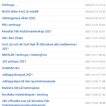
Simhopp .....
2022-01-15 14:16
NUSS-äldre 4-6/2 är inställt
2022-01-12 10:39
Vattengympa våren 2022
2022-01-04 16:37
KM i simhopp
2021-12-22 22:46
Resultat från Klubbmästerskap 2021
2021-12-22 12:51
VM i Abu Dhabi
2021-12-21 18:52
God Jul och ett Gott Nytt År tillönskas alla medlemmar i
2021-12-20 10:10
JSS !
NM/NJM i simhopp i Helsingfors
2021-12-17 08:44
JSS juldopp 2021
2021-12-15 10:55
SUMSIM-riks
2021-12-12 21:07
Julklappshoppet 2021
2021-12-12 17:39
Julklappstips till den sportintresserade
2021-12-09 11:08
Masters-SM på hemmaplan
2021-12-07 07:58
Nordiska mästerskapen i simning
2021-12-05 21:42
Vårt officiella svar på skrivelse från
2021-12-02 18:48
Diskrimineringsombudsmannen.