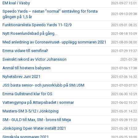
EM kval i Väsby
2021-09-27 15:01
Speedo Yards – nästan ”normal” simtävling för första
2021-09-13 09:38
gången på 1,5 år
Funktionärslista Speedo Yards 11-12/9
2021-09-01 08:25
Nytt Rosenlundsbad på gång...
2021-08-18 10:09
Med anledning av Coronaviruset- upplägg sommaren 2021
2021-08-09 08:00
Emma vidare till semifinal!
2021-07-29 19:27
Svenskt rekord av Victor Johansson
2021-07-28
Anmäl till höstens babysim
2021-07-06 17:38
Nyhetsbrev Juni 2021
2021-07-06 16:32
JSS bästa senior- och juniorklubb på SM/JSM
2021-07-03 07:57
Emma Gullstrand klar för OS
2021-06-30 10:59
Vattengympa på Attarpsbadet i sommar
2021-06-02 10:27
Masters-SM 3-5/12 i Jönköping
2021-05-31 14:22
SM - GULD till Max, SM - brons till Meja
2021-05-28 19:22
Jönköping Open Water inställt 2021
2021-05-28 13:53
Simskola sommaren 2021
2021-05-25 10:00