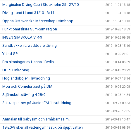
Marginalen Diving Cup i Stockholm 25 - 27/10
2019-11-04 13:18
Diving Lund i Lund 31/10 - 3/11
2019-11-04 13:18
Öppna Östsvenska Mästerskap i simhopp
2019-11-04 13:13
Funktionärslista Sum-Sim region
2019-10-28 18:59
INGEN SIMSKOLA V. 44!
2019-10-25 09:38
Sandbakken Livrädddare tävling
2019-10-23 15:16
Ystad GP
2019-10-20 21:01
Bra simningar av Hanna i Berlin
2019-10-14 06:39
UGP i Linköping
2019-10-13 20:22
Höglandsbojen i livräddning
2019-10-07 18:14
Moa och Cornelia bäst på DM
2019-10-06 20:08
Stjärnskottstävling 4 28/9
2019-10-03 14:34
2st 4:e platser på Junior EM i Livräddning
2019-09-27 09:33
2019-09-26 17:05
Anmälan till babysim och småbarnssim!
2019-09-19 10:47
18-20/9 sker all vattengymnastik på djupt vatten
2019-09-18 08:59