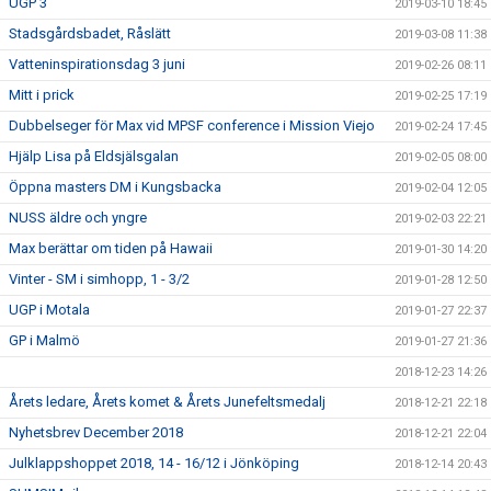
UGP 3
2019-03-10 18:45
Stadsgårdsbadet, Råslätt
2019-03-08 11:38
Vatteninspirationsdag 3 juni
2019-02-26 08:11
Mitt i prick
2019-02-25 17:19
Dubbelseger för Max vid MPSF conference i Mission Viejo
2019-02-24 17:45
Hjälp Lisa på Eldsjälsgalan
2019-02-05 08:00
Öppna masters DM i Kungsbacka
2019-02-04 12:05
NUSS äldre och yngre
2019-02-03 22:21
Max berättar om tiden på Hawaii
2019-01-30 14:20
Vinter - SM i simhopp, 1 - 3/2
2019-01-28 12:50
UGP i Motala
2019-01-27 22:37
GP i Malmö
2019-01-27 21:36
2018-12-23 14:26
Årets ledare, Årets komet & Årets Junefeltsmedalj
2018-12-21 22:18
Nyhetsbrev December 2018
2018-12-21 22:04
Julklappshoppet 2018, 14 - 16/12 i Jönköping
2018-12-14 20:43