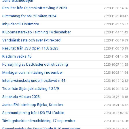
Junefeltsmedaljen
Resultat från Stjärnskottstävling 5 2023
2023-11-30 14:36
Simträning för 65+ till våren 2024
2023-11-28 09:47
Inbjudan till Höstmöte
2023-11-20 15:37
Klubbmästerskap i simning 14 december
2023-11-14 11:42
Världsårsbästa och svenskt rekord!
2023-11-05 19:39
Resultat från JSS Open 1103 2023
2023-11-03 10:19
Klädsim vecka 45
2023-11-01 14:08
Försäljning av badkläder och utrustning
2023-10-27 11:25
Miniläger och minitävling i november
2023-10-23 11:24
Intensivsimskola under höstlovet v. 44
2023-10-19 12:12
Tider från Stjärnjaktstävling 4 24/9
2023-10-04 13:03
Simskola Hösten 2023
2023-08-25 13:18
Junior EM i simhopp Rijeka, Kroatien
2023-08-21 16:42
Sammanfattning från U23 EM i Dublin
2023-08-18 07:55
Tävlingsfunktionärsutbildning 17 september
2023-08-14 14:38
Rosenlundsbadet Sprint Yards 8-10 september