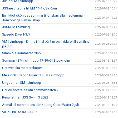
Junior EM i simhopp
2022-07-18 15:23
JSSare uttagna till EM 11-17/8 i Rom
2022-07-08 10:11
En riktigt skön badsommar tillönskas alla medlemmar i
2022-07-07 11:22
Jönköpings Simsällskap.
JSM/SM i simning
2022-07-03 19:41
Speedo Dive 1-3/7
2022-07-02 18:10
VM i simhopp - Emma i final på 1 m och vidare till semifinal
2022-06-28 22:22
på 3 m
Simskola sommaren 2022
2022-06-16 09:42
Sommar - SM i simhopp 17-19/6 i Stockholm
2022-06-15 18:37
Östsvenska mästerskapen
2022-06-06 12:51
Meja och Elly och Brian till EJM i simhopp
2022-05-31 21:50
Ungdoms - SM i simhopp
2022-05-28 13:54
Har du hört talas om hemmavinsten ?
2022-05-27 10:06
Resultat från JSS Swim 3 2022
2022-05-18 18:27
Anmäl till sommarens Jönköping Open Water 2 juli
2022-05-12 14:05
Vill du bli ledare i JSS ?
2022-05-06 11:06