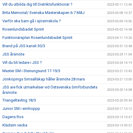
Vill du utbilda dig till Distriktsfunktionär ?
2023-05-11 12:46
Brita Memorial/ Svenska Mästerskapen 6-7 MAJ
2023-05-08 10:37
Varför ska barn gå i sjösimskola ?
2023-05-04 10:06
Rosenlundsbadet Sprint
2023-05-02 14:58
Funktionärsplan Rosenlundsbadet Sprint
2023-04-11 19:20
Brand på JSS kansli 30/3
2023-03-31 10:48
JSS årsmöte
2023-03-29 11:04
Vill du bli ledare i JSS ?
2023-03-24 14:19
Master SM i Stenungsund 17-19/3
2023-03-21 15:45
Jönköpings Simsällskap håller årsmöte 28 mars
2023-03-21 13:00
JSS are fick utmärkelser vid Östsvenska Simförbundets
2023-03-20 14:08
årsmöte.
Triangeltävling 18/3
2023-03-20 09:34
Junior SM i simhoppp
2023-03-17 10:12
Dagens Ros
2023-03-13 10:47
Klädsim vecka
2023-03-13 09:57