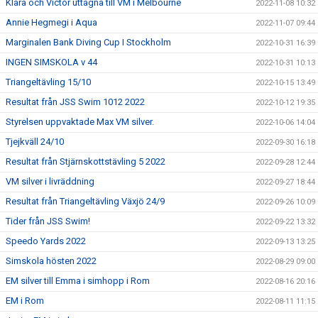
Klara och Victor uttagna till VM i Melbourne
2022-11-08 10:32
Annie Hegmegi i Aqua
2022-11-07 09:44
Marginalen Bank Diving Cup I Stockholm
2022-10-31 16:39
INGEN SIMSKOLA v 44
2022-10-31 10:13
Triangeltävling 15/10
2022-10-15 13:49
Resultat från JSS Swim 1012 2022
2022-10-12 19:35
Styrelsen uppvaktade Max VM silver.
2022-10-06 14:04
Tjejkväll 24/10
2022-09-30 16:18
Resultat från Stjärnskottstävling 5 2022
2022-09-28 12:44
VM silver i livräddning
2022-09-27 18:44
Resultat från Triangeltävling Växjö 24/9
2022-09-26 10:09
Tider från JSS Swim!
2022-09-22 13:32
Speedo Yards 2022
2022-09-13 13:25
Simskola hösten 2022
2022-08-29 09:00
EM silver till Emma i simhopp i Rom
2022-08-16 20:16
EM i Rom
2022-08-11 11:15