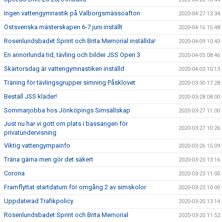
Ingen vattengymnastik på Valborgsmässoafton
2020-04-27 13:34
Östsvenska mästerskapen 6-7 juni inställt
2020-04-16 15:48
Rosenlundsbadet Sprint och Brita Memorial inställda!
2020-04-09 10:40
En annorlunda tid, tävling och bilder JSS Open 3
2020-04-05 08:46
Skärtorsdag är vattengymnastiken inställd
2020-04-03 10:13
Träning för tävlingsgrupper simning Påsklovet
2020-03-30 17:28
Beställ JSS kläder!
2020-03-28 08:00
Sommarjobba hos Jönköpings Simsällskap
2020-03-27 11:00
Just nu har vi gott om plats i bassängen för
2020-03-27 10:26
privatundervisning
Viktig vattengympainfo
2020-03-26 15:09
Träna gärna men gör det säkert
2020-03-25 13:16
Corona
2020-03-23 11:00
Framflyttat startdatum för omgång 2 av simskolor
2020-03-23 10:00
Uppdaterad Trafikpolicy
2020-03-20 13:14
Rosenlundsbadet Sprint och Brita Memorial
2020-03-20 11:52