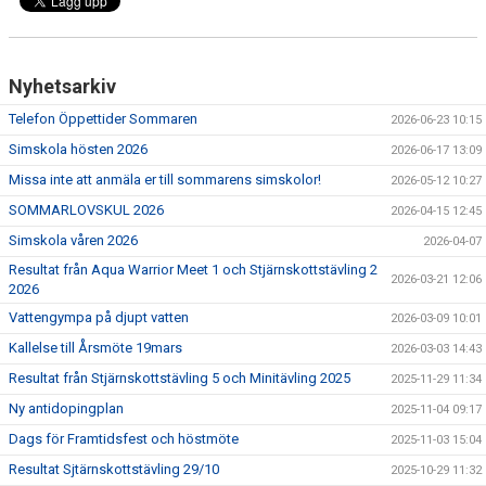
BOKNING SIMSKOLA
KALENDER
Nyhetsarkiv
WEBSHOP
Telefon Öppettider Sommaren
2026-06-23 10:15
Simskola hösten 2026
2026-06-17 13:09
Missa inte att anmäla er till sommarens simskolor!
2026-05-12 10:27
SOMMARLOVSKUL 2026
2026-04-15 12:45
Simskola våren 2026
2026-04-07
Resultat från Aqua Warrior Meet 1 och Stjärnskottstävling 2
2026-03-21 12:06
2026
Vattengympa på djupt vatten
2026-03-09 10:01
Kallelse till Årsmöte 19mars
2026-03-03 14:43
Resultat från Stjärnskottstävling 5 och Minitävling 2025
2025-11-29 11:34
Ny antidopingplan
2025-11-04 09:17
Dags för Framtidsfest och höstmöte
2025-11-03 15:04
Resultat Sjtärnskottstävling 29/10
2025-10-29 11:32