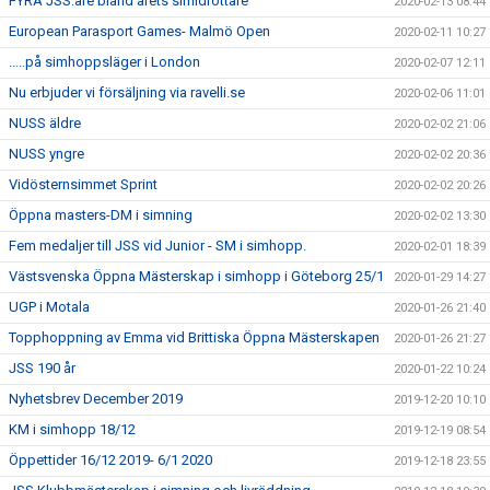
FYRA JSS:are bland årets simidrottare
2020-02-13 08:44
European Parasport Games- Malmö Open
2020-02-11 10:27
.....på simhoppsläger i London
2020-02-07 12:11
Nu erbjuder vi försäljning via ravelli.se
2020-02-06 11:01
NUSS äldre
2020-02-02 21:06
NUSS yngre
2020-02-02 20:36
Vidösternsimmet Sprint
2020-02-02 20:26
Öppna masters-DM i simning
2020-02-02 13:30
Fem medaljer till JSS vid Junior - SM i simhopp.
2020-02-01 18:39
Västsvenska Öppna Mästerskap i simhopp i Göteborg 25/1
2020-01-29 14:27
UGP i Motala
2020-01-26 21:40
Topphoppning av Emma vid Brittiska Öppna Mästerskapen
2020-01-26 21:27
JSS 190 år
2020-01-22 10:24
Nyhetsbrev December 2019
2019-12-20 10:10
KM i simhopp 18/12
2019-12-19 08:54
Öppettider 16/12 2019- 6/1 2020
2019-12-18 23:55