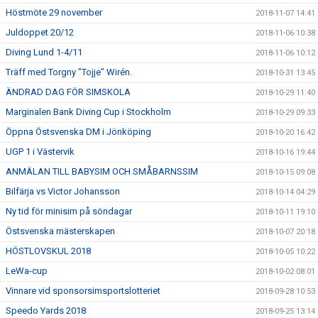
Höstmöte 29 november
2018-11-07 14:41
Juldoppet 20/12
2018-11-06 10:38
Diving Lund 1-4/11
2018-11-06 10:12
Träff med Torgny ”Tojje” Wirén.
2018-10-31 13:45
ÄNDRAD DAG FÖR SIMSKOLA
2018-10-29 11:40
Marginalen Bank Diving Cup i Stockholm
2018-10-29 09:33
Öppna Östsvenska DM i Jönköping
2018-10-20 16:42
UGP 1 i Västervik
2018-10-16 19:44
ANMÄLAN TILL BABYSIM OCH SMÅBARNSSIM
2018-10-15 09:08
Bilfärja vs Victor Johansson
2018-10-14 04:29
Ny tid för minisim på söndagar
2018-10-11 19:10
Östsvenska mästerskapen
2018-10-07 20:18
HÖSTLOVSKUL 2018
2018-10-05 10:22
LeWa-cup
2018-10-02 08:01
Vinnare vid sponsorsimsportslotteriet
2018-09-28 10:53
Speedo Yards 2018
2018-09-25 13:14