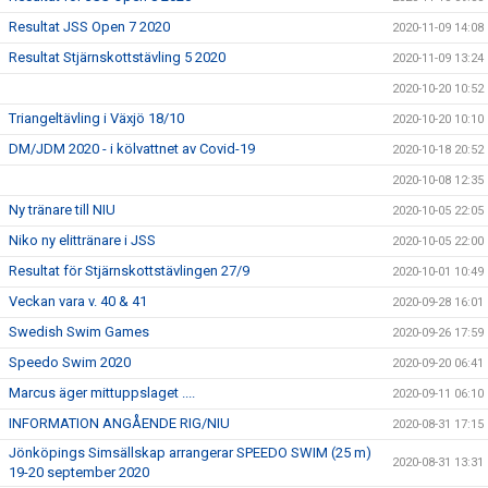
Resultat JSS Open 7 2020
2020-11-09 14:08
Resultat Stjärnskottstävling 5 2020
2020-11-09 13:24
2020-10-20 10:52
Triangeltävling i Växjö 18/10
2020-10-20 10:10
DM/JDM 2020 - i kölvattnet av Covid-19
2020-10-18 20:52
2020-10-08 12:35
Ny tränare till NIU
2020-10-05 22:05
Niko ny elittränare i JSS
2020-10-05 22:00
Resultat för Stjärnskottstävlingen 27/9
2020-10-01 10:49
Veckan vara v. 40 & 41
2020-09-28 16:01
Swedish Swim Games
2020-09-26 17:59
Speedo Swim 2020
2020-09-20 06:41
Marcus äger mittuppslaget ....
2020-09-11 06:10
INFORMATION ANGÅENDE RIG/NIU
2020-08-31 17:15
Jönköpings Simsällskap arrangerar SPEEDO SWIM (25 m)
2020-08-31 13:31
19-20 september 2020