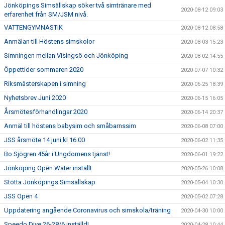
Jönköpings Simsällskap söker två simtränare med
2020-08-12 09:03
erfarenhet från SM/JSM nivå.
VATTENGYMNASTIK
2020-08-12 08:58
Anmälan till Höstens simskolor
2020-08-03 15:23
Simningen mellan Visingsö och Jönköping
2020-08-02 14:55
Öppettider sommaren 2020
2020-07-07 10:32
Riksmästerskapen i simning
2020-06-25 18:39
Nyhetsbrev Juni 2020
2020-06-15 16:05
Årsmötesförhandlingar 2020
2020-06-14 20:37
Anmäl till höstens babysim och småbarnssim
2020-06-08 07:00
JSS årsmöte 14 juni kl 16.00
2020-06-02 11:35
Bo Sjögren 45år i Ungdomens tjänst!
2020-06-01 19:22
Jönköping Open Water inställt
2020-05-26 10:08
Stötta Jönköpings Simsällskap
2020-05-04 10:30
JSS Open 4
2020-05-02 07:28
Uppdatering angående Coronavirus och simskola/träning
2020-04-30 10:00
Speedo Dive 26-28/6 inställd!
2020-04-28 10:44