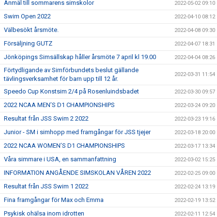
Anmäl till sommarens simskolor
2022-05-02 09:10
Swim Open 2022
2022-04-10 08:12
Välbesökt årsmöte.
2022-04-08 09:30
Försäljning GUTZ
2022-04-07 18:31
Jönköpings Simsällskap håller årsmöte 7 april kl 19.00
2022-04-04 08:26
Förtydligande av Simförbundets beslut gällande
2022-03-31 11:54
tävlingsverksamhet för barn upp till 12 år.
Speedo Cup Konstsim 2/4 på Rosenluindsbadet
2022-03-30 09:57
2022 NCAA MEN’S D1 CHAMPIONSHIPS
2022-03-24 09:20
Resultat från JSS Swim 2 2022
2022-03-23 19:16
Junior - SM i simhopp med framgångar för JSS tjejer
2022-03-18 20:00
2022 NCAA WOMEN’S D1 CHAMPIONSHIPS
2022-03-17 13:34
Våra simmare i USA, en sammanfattning
2022-03-02 15:25
INFORMATION ANGÅENDE SIMSKOLAN VÅREN 2022
2022-02-25 09:00
Resultat från JSS Swim 1 2022
2022-02-24 13:19
Fina framgångar för Max och Emma
2022-02-19 13:52
Psykisk ohälsa inom idrotten
2022-02-11 12:54