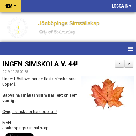
HEM
LOGGA IN
Jönköpings Simsällskap
City of Swimming
HEM
INGEN SIMSKOLA V. 44!
<
>
2019-10-25 09:38
NYHETER
Under Höstlovet har de flesta simskolorna
uppehåll
KONTAKT
Babysim/småbarnssim har lektion som
vanligt
OM KLUBBEN
Övriga simskolor har uppehåll!!!
PM FÖR TÄVLINGAR OCH LÄGER
MVH
Jönköppings Simsällskap
PRIVATLEKTIONER