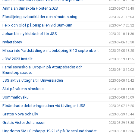
2023-08-14 10:26
Anmälan Simskola Hösten 2023
2023-08-07 15:45
Försäljning av badkläder och simutrustning
2023-07-31 15:03
Felix och Olof på prispallen vid Sum-Sim
2023-07-17 20:32
Johan blir ny klubbchef för JSS
2023-07-10 11:30
Nyhetsbrev
2023-07-06 15:30
Missa inte Yardstävlingen i Jönköping 8-10 september !
2023-07-05 13:25
JOW 2023 Inställt.
2023-06-19 11:55
Familjesimskola, Drop-in på Attarpsbadet och
2023-06-13 12:02
Brunstorpsbadet
JSS aktiva uttagna till Universiaden
2023-06-08 12:42
Slut på vårens simskola
2023-06-08 11:00
Sommarlovskul
2023-06-08 10:09
Förändrade debiteringsrutiner vid tävlingar i JSS
2023-06-07 13:25
Grattis Nova och Elly
2023-05-29 13:44
Grattis Victor Johansson
2023-05-29 13:35
Ungdoms SM i Simhopp 19-21/5 på Rosenlundsbadet
2023-05-18 19:36