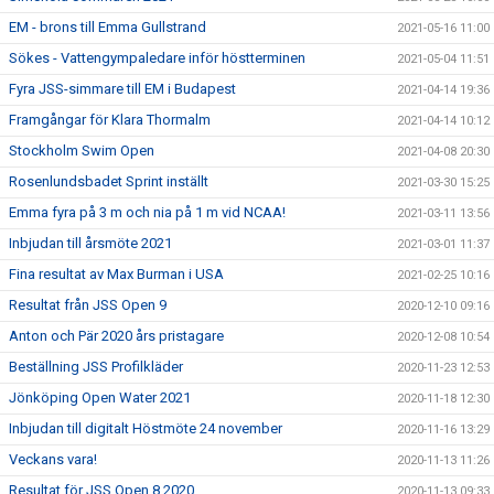
EM - brons till Emma Gullstrand
2021-05-16 11:00
Sökes - Vattengympaledare inför höstterminen
2021-05-04 11:51
Fyra JSS-simmare till EM i Budapest
2021-04-14 19:36
Framgångar för Klara Thormalm
2021-04-14 10:12
Stockholm Swim Open
2021-04-08 20:30
Rosenlundsbadet Sprint inställt
2021-03-30 15:25
Emma fyra på 3 m och nia på 1 m vid NCAA!
2021-03-11 13:56
Inbjudan till årsmöte 2021
2021-03-01 11:37
Fina resultat av Max Burman i USA
2021-02-25 10:16
Resultat från JSS Open 9
2020-12-10 09:16
Anton och Pär 2020 års pristagare
2020-12-08 10:54
Beställning JSS Profilkläder
2020-11-23 12:53
Jönköping Open Water 2021
2020-11-18 12:30
Inbjudan till digitalt Höstmöte 24 november
2020-11-16 13:29
Veckans vara!
2020-11-13 11:26
Resultat för JSS Open 8 2020
2020-11-13 09:33