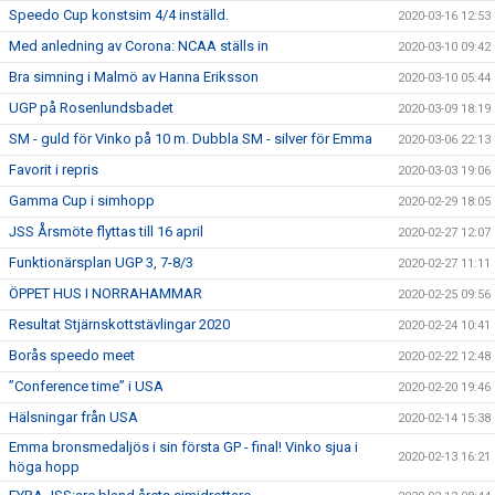
Speedo Cup konstsim 4/4 inställd.
2020-03-16 12:53
Med anledning av Corona: NCAA ställs in
2020-03-10 09:42
Bra simning i Malmö av Hanna Eriksson
2020-03-10 05:44
UGP på Rosenlundsbadet
2020-03-09 18:19
SM - guld för Vinko på 10 m. Dubbla SM - silver för Emma
2020-03-06 22:13
Favorit i repris
2020-03-03 19:06
Gamma Cup i simhopp
2020-02-29 18:05
JSS Årsmöte flyttas till 16 april
2020-02-27 12:07
Funktionärsplan UGP 3, 7-8/3
2020-02-27 11:11
ÖPPET HUS I NORRAHAMMAR
2020-02-25 09:56
Resultat Stjärnskottstävlingar 2020
2020-02-24 10:41
Borås speedo meet
2020-02-22 12:48
”Conference time” i USA
2020-02-20 19:46
Hälsningar från USA
2020-02-14 15:38
Emma bronsmedaljös i sin första GP - final! Vinko sjua i
2020-02-13 16:21
höga hopp