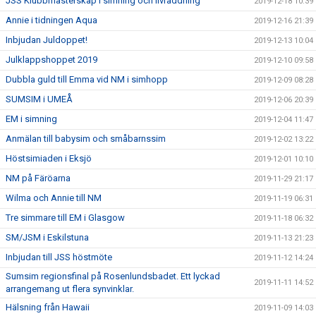
JSS Klubbmästerskap i simning och livräddning
2019-12-18 10:39
Annie i tidningen Aqua
2019-12-16 21:39
Inbjudan Juldoppet!
2019-12-13 10:04
Julklappshoppet 2019
2019-12-10 09:58
Dubbla guld till Emma vid NM i simhopp
2019-12-09 08:28
SUMSIM i UMEÅ
2019-12-06 20:39
EM i simning
2019-12-04 11:47
Anmälan till babysim och småbarnssim
2019-12-02 13:22
Höstsimiaden i Eksjö
2019-12-01 10:10
NM på Färöarna
2019-11-29 21:17
Wilma och Annie till NM
2019-11-19 06:31
Tre simmare till EM i Glasgow
2019-11-18 06:32
SM/JSM i Eskilstuna
2019-11-13 21:23
Inbjudan till JSS höstmöte
2019-11-12 14:24
Sumsim regionsfinal på Rosenlundsbadet. Ett lyckad
2019-11-11 14:52
arrangemang ut flera synvinklar.
Hälsning från Hawaii
2019-11-09 14:03