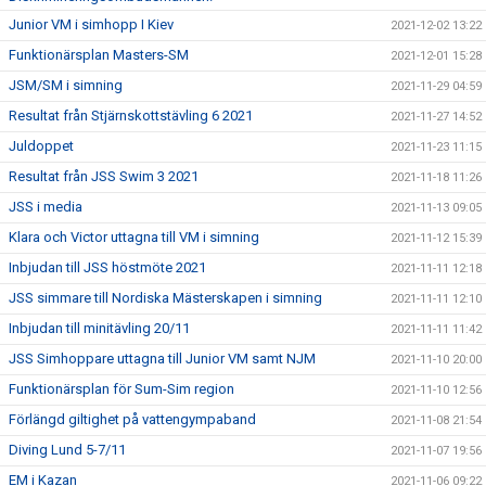
Junior VM i simhopp I Kiev
2021-12-02 13:22
Funktionärsplan Masters-SM
2021-12-01 15:28
JSM/SM i simning
2021-11-29 04:59
Resultat från Stjärnskottstävling 6 2021
2021-11-27 14:52
Juldoppet
2021-11-23 11:15
Resultat från JSS Swim 3 2021
2021-11-18 11:26
JSS i media
2021-11-13 09:05
Klara och Victor uttagna till VM i simning
2021-11-12 15:39
Inbjudan till JSS höstmöte 2021
2021-11-11 12:18
JSS simmare till Nordiska Mästerskapen i simning
2021-11-11 12:10
Inbjudan till minitävling 20/11
2021-11-11 11:42
JSS Simhoppare uttagna till Junior VM samt NJM
2021-11-10 20:00
Funktionärsplan för Sum-Sim region
2021-11-10 12:56
Förlängd giltighet på vattengympaband
2021-11-08 21:54
Diving Lund 5-7/11
2021-11-07 19:56
EM i Kazan
2021-11-06 09:22