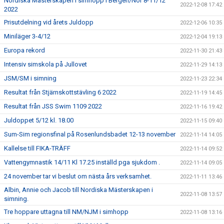
Nordiska Mästerskapen i simhopp i Bergen/Nor 8-11/12
2022-12-08 17:42
2022
Prisutdelning vid årets Juldopp
2022-12-06 10:35
Miniläger 3-4/12
2022-12-04 19:13
Europa rekord
2022-11-30 21:43
Intensiv simskola på Jullovet
2022-11-29 14:13
JSM/SM i simning
2022-11-23 22:34
Resultat från Stjärnskottstävling 6 2022
2022-11-19 14:45
Resultat från JSS Swim 1109 2022
2022-11-16 19:42
Juldoppet 5/12 kl. 18.00
2022-11-15 09:40
Sum-Sim regionsfinal på Rosenlundsbadet 12-13 november
2022-11-14 14:05
Kallelse till FIKA-TRÄFF
2022-11-14 09:52
Vattengymnastik 14/11 Kl 17.25 inställd pga sjukdom .
2022-11-14 09:05
24 november tar vi beslut om nästa års verksamhet.
2022-11-11 13:46
Albin, Annie och Jacob till Nordiska Mästerskapen i
2022-11-08 13:57
simning.
Tre hoppare uttagna till NM/NJM i simhopp
2022-11-08 13:16