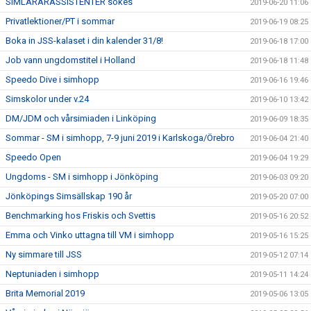
SIMLÄRARASSISTENTER sökes
2019-06-20 11:06
Privatlektioner/PT i sommar
2019-06-19 08:25
Boka in JSS-kalaset i din kalender 31/8!
2019-06-18 17:00
Job vann ungdomstitel i Holland
2019-06-18 11:48
Speedo Dive i simhopp
2019-06-16 19:46
Simskolor under v.24
2019-06-10 13:42
DM/JDM och vårsimiaden i Linköping
2019-06-09 18:35
Sommar - SM i simhopp, 7-9 juni 2019 i Karlskoga/Örebro
2019-06-04 21:40
Speedo Open
2019-06-04 19:29
Ungdoms - SM i simhopp i Jönköping
2019-06-03 09:20
Jönköpings Simsällskap 190 år
2019-05-20 07:00
Benchmarking hos Friskis och Svettis
2019-05-16 20:52
Emma och Vinko uttagna till VM i simhopp
2019-05-16 15:25
Ny simmare till JSS
2019-05-12 07:14
Neptuniaden i simhopp
2019-05-11 14:24
Brita Memorial 2019
2019-05-06 13:05