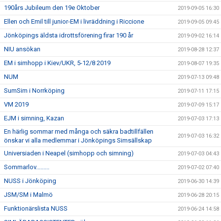
190års Jubileum den 19e Oktober
2019-09-05 16:30
Ellen och Emil till junior-EM i livräddning i Riccione
2019-09-05 09:45
Jönköpings äldsta idrottsförening firar 190 år
2019-09-02 16:14
NIU ansökan
2019-08-28 12:37
EM i simhopp i Kiev/UKR, 5-12/8 2019
2019-08-07 19:35
NUM
2019-07-13 09:48
SumSim i Norrköping
2019-07-11 17:15
VM 2019
2019-07-09 15:17
EJM i simning, Kazan
2019-07-03 17:13
En härlig sommar med många och säkra badtillfällen
2019-07-03 16:32
önskar vi alla medlemmar i Jönköpings Simsällskap
Universiaden i Neapel (simhopp och simning)
2019-07-03 04:43
Sommarlov.........
2019-07-02 07:40
NUSS i Jönköping
2019-06-30 14:39
JSM/SM i Malmö
2019-06-28 20:15
Funktionärslista NUSS
2019-06-24 14:58