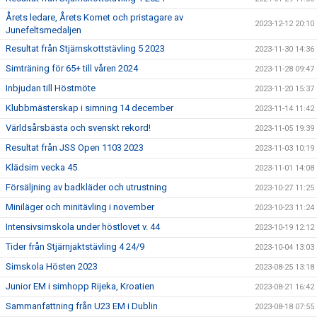
Årets ledare, Årets Komet och pristagare av
2023-12-12 20:10
Junefeltsmedaljen
Resultat från Stjärnskottstävling 5 2023
2023-11-30 14:36
Simträning för 65+ till våren 2024
2023-11-28 09:47
Inbjudan till Höstmöte
2023-11-20 15:37
Klubbmästerskap i simning 14 december
2023-11-14 11:42
Världsårsbästa och svenskt rekord!
2023-11-05 19:39
Resultat från JSS Open 1103 2023
2023-11-03 10:19
Klädsim vecka 45
2023-11-01 14:08
Försäljning av badkläder och utrustning
2023-10-27 11:25
Miniläger och minitävling i november
2023-10-23 11:24
Intensivsimskola under höstlovet v. 44
2023-10-19 12:12
Tider från Stjärnjaktstävling 4 24/9
2023-10-04 13:03
Simskola Hösten 2023
2023-08-25 13:18
Junior EM i simhopp Rijeka, Kroatien
2023-08-21 16:42
Sammanfattning från U23 EM i Dublin
2023-08-18 07:55