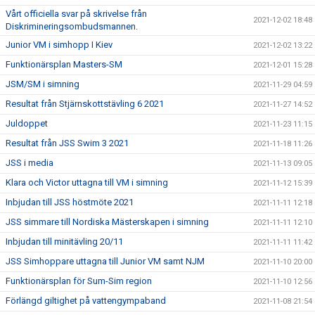
Vårt officiella svar på skrivelse från
2021-12-02 18:48
Diskrimineringsombudsmannen.
Junior VM i simhopp I Kiev
2021-12-02 13:22
Funktionärsplan Masters-SM
2021-12-01 15:28
JSM/SM i simning
2021-11-29 04:59
Resultat från Stjärnskottstävling 6 2021
2021-11-27 14:52
Juldoppet
2021-11-23 11:15
Resultat från JSS Swim 3 2021
2021-11-18 11:26
JSS i media
2021-11-13 09:05
Klara och Victor uttagna till VM i simning
2021-11-12 15:39
Inbjudan till JSS höstmöte 2021
2021-11-11 12:18
JSS simmare till Nordiska Mästerskapen i simning
2021-11-11 12:10
Inbjudan till minitävling 20/11
2021-11-11 11:42
JSS Simhoppare uttagna till Junior VM samt NJM
2021-11-10 20:00
Funktionärsplan för Sum-Sim region
2021-11-10 12:56
Förlängd giltighet på vattengympaband
2021-11-08 21:54