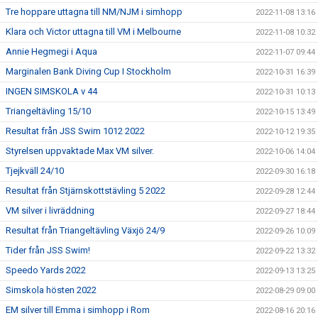
Tre hoppare uttagna till NM/NJM i simhopp
2022-11-08 13:16
Klara och Victor uttagna till VM i Melbourne
2022-11-08 10:32
Annie Hegmegi i Aqua
2022-11-07 09:44
Marginalen Bank Diving Cup I Stockholm
2022-10-31 16:39
INGEN SIMSKOLA v 44
2022-10-31 10:13
Triangeltävling 15/10
2022-10-15 13:49
Resultat från JSS Swim 1012 2022
2022-10-12 19:35
Styrelsen uppvaktade Max VM silver.
2022-10-06 14:04
Tjejkväll 24/10
2022-09-30 16:18
Resultat från Stjärnskottstävling 5 2022
2022-09-28 12:44
VM silver i livräddning
2022-09-27 18:44
Resultat från Triangeltävling Växjö 24/9
2022-09-26 10:09
Tider från JSS Swim!
2022-09-22 13:32
Speedo Yards 2022
2022-09-13 13:25
Simskola hösten 2022
2022-08-29 09:00
EM silver till Emma i simhopp i Rom
2022-08-16 20:16