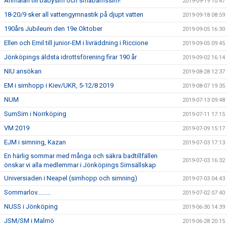
Anmälan till babysim och småbarnssim!
2019-09-19 10:47
18-20/9 sker all vattengymnastik på djupt vatten
2019-09-18 08:59
190års Jubileum den 19e Oktober
2019-09-05 16:30
Ellen och Emil till junior-EM i livräddning i Riccione
2019-09-05 09:45
Jönköpings äldsta idrottsförening firar 190 år
2019-09-02 16:14
NIU ansökan
2019-08-28 12:37
EM i simhopp i Kiev/UKR, 5-12/8 2019
2019-08-07 19:35
NUM
2019-07-13 09:48
SumSim i Norrköping
2019-07-11 17:15
VM 2019
2019-07-09 15:17
EJM i simning, Kazan
2019-07-03 17:13
En härlig sommar med många och säkra badtillfällen
2019-07-03 16:32
önskar vi alla medlemmar i Jönköpings Simsällskap
Universiaden i Neapel (simhopp och simning)
2019-07-03 04:43
Sommarlov.........
2019-07-02 07:40
NUSS i Jönköping
2019-06-30 14:39
JSM/SM i Malmö
2019-06-28 20:15