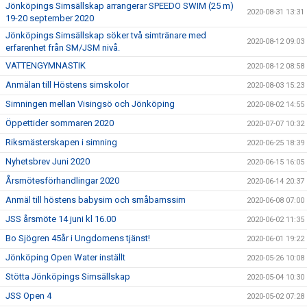
Jönköpings Simsällskap arrangerar SPEEDO SWIM (25 m)
2020-08-31 13:31
19-20 september 2020
Jönköpings Simsällskap söker två simtränare med
2020-08-12 09:03
erfarenhet från SM/JSM nivå.
VATTENGYMNASTIK
2020-08-12 08:58
Anmälan till Höstens simskolor
2020-08-03 15:23
Simningen mellan Visingsö och Jönköping
2020-08-02 14:55
Öppettider sommaren 2020
2020-07-07 10:32
Riksmästerskapen i simning
2020-06-25 18:39
Nyhetsbrev Juni 2020
2020-06-15 16:05
Årsmötesförhandlingar 2020
2020-06-14 20:37
Anmäl till höstens babysim och småbarnssim
2020-06-08 07:00
JSS årsmöte 14 juni kl 16.00
2020-06-02 11:35
Bo Sjögren 45år i Ungdomens tjänst!
2020-06-01 19:22
Jönköping Open Water inställt
2020-05-26 10:08
Stötta Jönköpings Simsällskap
2020-05-04 10:30
JSS Open 4
2020-05-02 07:28