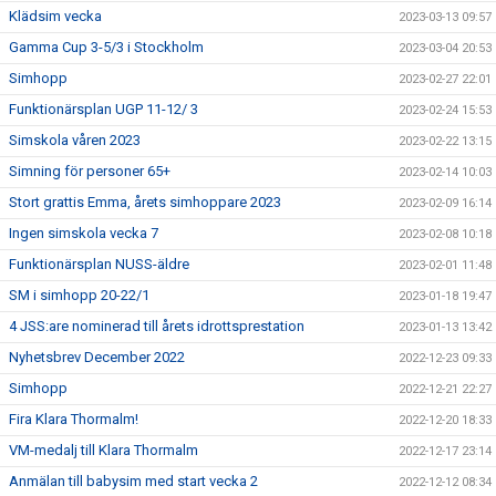
Klädsim vecka
2023-03-13 09:57
Gamma Cup 3-5/3 i Stockholm
2023-03-04 20:53
Simhopp
2023-02-27 22:01
Funktionärsplan UGP 11-12/ 3
2023-02-24 15:53
Simskola våren 2023
2023-02-22 13:15
Simning för personer 65+
2023-02-14 10:03
Stort grattis Emma, årets simhoppare 2023
2023-02-09 16:14
Ingen simskola vecka 7
2023-02-08 10:18
Funktionärsplan NUSS-äldre
2023-02-01 11:48
SM i simhopp 20-22/1
2023-01-18 19:47
4 JSS:are nominerad till årets idrottsprestation
2023-01-13 13:42
Nyhetsbrev December 2022
2022-12-23 09:33
Simhopp
2022-12-21 22:27
Fira Klara Thormalm!
2022-12-20 18:33
VM-medalj till Klara Thormalm
2022-12-17 23:14
Anmälan till babysim med start vecka 2
2022-12-12 08:34