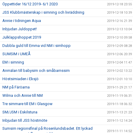
Öppettider 16/12 2019- 6/1 2020
2019-12-18 23:55
JSS Klubbmästerskap i simning och livräddning
2019-12-18 10:39
Annie i tidningen Aqua
2019-12-16 21:39
Inbjudan Juldoppet!
2019-12-13 10:04
Julklappshoppet 2019
2019-12-10 09:58
Dubbla guld till Emma vid NM i simhopp
2019-12-09 08:28
SUMSIM i UMEÅ
2019-12-06 20:39
EM i simning
2019-12-04 11:47
Anmälan till babysim och småbarnssim
2019-12-02 13:22
Höstsimiaden i Eksjö
2019-12-01 10:10
NM på Färöarna
2019-11-29 21:17
Wilma och Annie till NM
2019-11-19 06:31
Tre simmare till EM i Glasgow
2019-11-18 06:32
SM/JSM i Eskilstuna
2019-11-13 21:23
Inbjudan till JSS höstmöte
2019-11-12 14:24
Sumsim regionsfinal på Rosenlundsbadet. Ett lyckad
2019-11-11 14:52