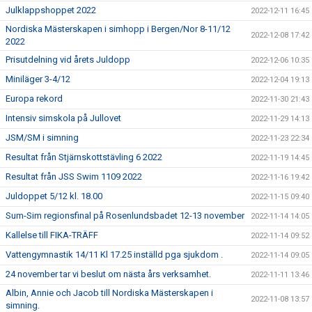
Julklappshoppet 2022
2022-12-11 16:45
Nordiska Mästerskapen i simhopp i Bergen/Nor 8-11/12
2022-12-08 17:42
2022
Prisutdelning vid årets Juldopp
2022-12-06 10:35
Miniläger 3-4/12
2022-12-04 19:13
Europa rekord
2022-11-30 21:43
Intensiv simskola på Jullovet
2022-11-29 14:13
JSM/SM i simning
2022-11-23 22:34
Resultat från Stjärnskottstävling 6 2022
2022-11-19 14:45
Resultat från JSS Swim 1109 2022
2022-11-16 19:42
Juldoppet 5/12 kl. 18.00
2022-11-15 09:40
Sum-Sim regionsfinal på Rosenlundsbadet 12-13 november
2022-11-14 14:05
Kallelse till FIKA-TRÄFF
2022-11-14 09:52
Vattengymnastik 14/11 Kl 17.25 inställd pga sjukdom .
2022-11-14 09:05
24 november tar vi beslut om nästa års verksamhet.
2022-11-11 13:46
Albin, Annie och Jacob till Nordiska Mästerskapen i
2022-11-08 13:57
simning.