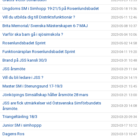
2023-05-29 13:35
Ungdoms SM i Simhopp 19-21/5 på Rosenlundsbadet
2023-05-18 19:36
Vill du utbilda dig till Distriktsfunktionär ?
2023-05-11 12:46
Brita Memorial/ Svenska Mästerskapen 6-7 MAJ
2023-05-08 10:37
Varför ska barn gå i sjösimskola ?
2023-05-04 10:06
Rosenlundsbadet Sprint
2023-05-02 14:58
Funktionärsplan Rosenlundsbadet Sprint
2023-04-11 19:20
Brand på JSS kansli 30/3
2023-03-31 10:48
JSS årsmöte
2023-03-29 11:04
Vill du bli ledare i JSS ?
2023-03-24 14:19
Master SM i Stenungsund 17-19/3
2023-03-21 15:45
Jönköpings Simsällskap håller årsmöte 28 mars
2023-03-21 13:00
JSS are fick utmärkelser vid Östsvenska Simförbundets
2023-03-20 14:08
årsmöte.
Triangeltävling 18/3
2023-03-20 09:34
Junior SM i simhoppp
2023-03-17 10:12
Dagens Ros
2023-03-13 10:47