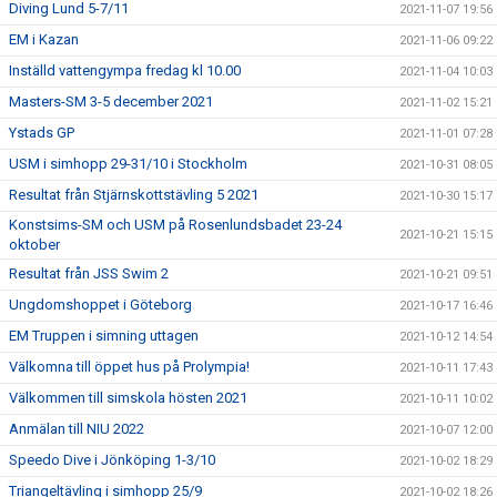
Diving Lund 5-7/11
2021-11-07 19:56
EM i Kazan
2021-11-06 09:22
Inställd vattengympa fredag kl 10.00
2021-11-04 10:03
Masters-SM 3-5 december 2021
2021-11-02 15:21
Ystads GP
2021-11-01 07:28
USM i simhopp 29-31/10 i Stockholm
2021-10-31 08:05
Resultat från Stjärnskottstävling 5 2021
2021-10-30 15:17
Konstsims-SM och USM på Rosenlundsbadet 23-24
2021-10-21 15:15
oktober
Resultat från JSS Swim 2
2021-10-21 09:51
Ungdomshoppet i Göteborg
2021-10-17 16:46
EM Truppen i simning uttagen
2021-10-12 14:54
Välkomna till öppet hus på Prolympia!
2021-10-11 17:43
Välkommen till simskola hösten 2021
2021-10-11 10:02
Anmälan till NIU 2022
2021-10-07 12:00
Speedo Dive i Jönköping 1-3/10
2021-10-02 18:29
Triangeltävling i simhopp 25/9
2021-10-02 18:26