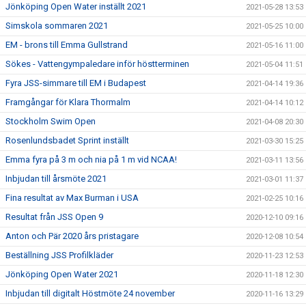
Jönköping Open Water inställt 2021
2021-05-28 13:53
Simskola sommaren 2021
2021-05-25 10:00
EM - brons till Emma Gullstrand
2021-05-16 11:00
Sökes - Vattengympaledare inför höstterminen
2021-05-04 11:51
Fyra JSS-simmare till EM i Budapest
2021-04-14 19:36
Framgångar för Klara Thormalm
2021-04-14 10:12
Stockholm Swim Open
2021-04-08 20:30
Rosenlundsbadet Sprint inställt
2021-03-30 15:25
Emma fyra på 3 m och nia på 1 m vid NCAA!
2021-03-11 13:56
Inbjudan till årsmöte 2021
2021-03-01 11:37
Fina resultat av Max Burman i USA
2021-02-25 10:16
Resultat från JSS Open 9
2020-12-10 09:16
Anton och Pär 2020 års pristagare
2020-12-08 10:54
Beställning JSS Profilkläder
2020-11-23 12:53
Jönköping Open Water 2021
2020-11-18 12:30
Inbjudan till digitalt Höstmöte 24 november
2020-11-16 13:29