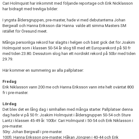
Cari Holmquist har inkommit med följande reportage och Erik Nicklasson
har bidragit med trevliga bilder:
I yngsta åldersgruppen, pre-master, hade vi med debutanterna Johan
Bergwall och Hanna Eriksson där Hanna valde att simma Masters SM
istället för Öresund meet.
Många personliga rekord har slagits i helgen och bäst gick det för Joakim
Holmquist som i klassen 50-54 år slog till med ett Europarekord på 50 fr
med tiden 23.80. Dessutom slog han ett nordiskt rekord på 50br med tiden
29.79.
Här kommer en summering av alla pallplatser:
Fredag
Erik Niklasson vann 200 me och Hanna Eriksson vann inte helt oväntat 800
fr i pre-master.
Lördag
Det blev det en lång dag i simhallen med många starter. Pallplatser denna
dag hade vi på 50 fr: Joakim Holmquist i åldersgruppen 50-54 och Sture
Lantz i klassen 45-49 år. 100br: Cari Holmquist i 50-54 och Erik Niklasson i
pre-master.
50ry: Johan Bergwall i pre-master.
100fj: Hanna Eriksson pre-master, Håkan Jöngren i 40-44 och Erik