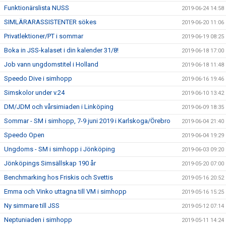
Funktionärslista NUSS
2019-06-24 14:58
SIMLÄRARASSISTENTER sökes
2019-06-20 11:06
Privatlektioner/PT i sommar
2019-06-19 08:25
Boka in JSS-kalaset i din kalender 31/8!
2019-06-18 17:00
Job vann ungdomstitel i Holland
2019-06-18 11:48
Speedo Dive i simhopp
2019-06-16 19:46
Simskolor under v.24
2019-06-10 13:42
DM/JDM och vårsimiaden i Linköping
2019-06-09 18:35
Sommar - SM i simhopp, 7-9 juni 2019 i Karlskoga/Örebro
2019-06-04 21:40
Speedo Open
2019-06-04 19:29
Ungdoms - SM i simhopp i Jönköping
2019-06-03 09:20
Jönköpings Simsällskap 190 år
2019-05-20 07:00
Benchmarking hos Friskis och Svettis
2019-05-16 20:52
Emma och Vinko uttagna till VM i simhopp
2019-05-16 15:25
Ny simmare till JSS
2019-05-12 07:14
Neptuniaden i simhopp
2019-05-11 14:24