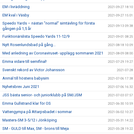
EM i livräddning
2021-09-27 18:10
EM kval i Väsby
2021-09-27 15:01
Speedo Yards – nästan ”normal” simtävling för första
2021-09-13 09:38
gången på 1,5 år
Funktionärslista Speedo Yards 11-12/9
2021-09-01 08:25
Nytt Rosenlundsbad på gång...
2021-08-18 10:09
Med anledning av Coronaviruset- upplägg sommaren 2021
2021-08-09 08:00
Emma vidare till semifinal!
2021-07-29 19:27
Svenskt rekord av Victor Johansson
2021-07-28
Anmäl till höstens babysim
2021-07-06 17:38
Nyhetsbrev Juni 2021
2021-07-06 16:32
JSS bästa senior- och juniorklubb på SM/JSM
2021-07-03 07:57
Emma Gullstrand klar för OS
2021-06-30 10:59
Vattengympa på Attarpsbadet i sommar
2021-06-02 10:27
Masters-SM 3-5/12 i Jönköping
2021-05-31 14:22
SM - GULD till Max, SM - brons till Meja
2021-05-28 19:22