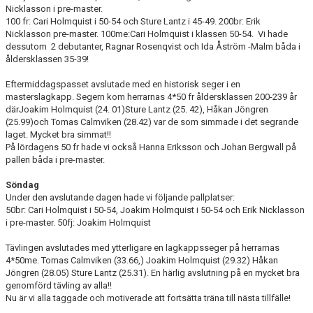
Nicklasson i pre-master.
100 fr: Cari Holmquist i 50-54 och Sture Lantz i 45-49. 200br: Erik
Nicklasson pre-master. 100me:Cari Holmquist i klassen 50-54. Vi hade
dessutom 2 debutanter, Ragnar Rosenqvist och Ida Åström -Malm båda i
åldersklassen 35-39!
Eftermiddagspasset avslutade med en historisk seger i en
masterslagkapp. Segern kom herrarnas 4*50 fr åldersklassen 200-239 år
därJoakim Holmquist (24. 01)Sture Lantz (25. 42), Håkan Jöngren
(25.99)och Tomas Calmviken (28.42) var de som simmade i det segrande
laget. Mycket bra simmat!!
På lördagens 50 fr hade vi också Hanna Eriksson och Johan Bergwall på
pallen båda i pre-master.
Söndag
Under den avslutande dagen hade vi följande pallplatser:
50br: Cari Holmquist i 50-54, Joakim Holmquist i 50-54 och Erik Nicklasson
i pre-master. 50fj: Joakim Holmquist
Tävlingen avslutades med ytterligare en lagkappsseger på herrarnas
4*50me. Tomas Calmviken (33.66,) Joakim Holmquist (29.32) Håkan
Jöngren (28.05) Sture Lantz (25.31). En härlig avslutning på en mycket bra
genomförd tävling av alla!!
Nu är vi alla taggade och motiverade att fortsätta träna till nästa tillfälle!