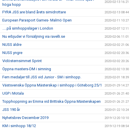
2020-02-13 16:21
höga hopp
FYRA JSS:are bland årets simidrottare
2020-02-13 08:44
European Parasport Games- Malmö Open
2020-02-11 10:27
.....på simhoppsläger i London
2020-02-07 12:11
Nu erbjuder vi försäljning via ravelli.se
2020-02-06 11:01
NUSS äldre
2020-02-02 21:06
NUSS yngre
2020-02-02 20:36
Vidösternsimmet Sprint
2020-02-02 20:26
Öppna masters-DM i simning
2020-02-02 13:30
Fem medaljer till JSS vid Junior - SM i simhopp.
2020-02-01 18:39
Västsvenska Öppna Mästerskap i simhopp i Göteborg 25/1
2020-01-29 14:27
UGP i Motala
2020-01-26 21:40
Topphoppning av Emma vid Brittiska Öppna Mästerskapen
2020-01-26 21:27
JSS 190 år
2020-01-22 10:24
Nyhetsbrev December 2019
2019-12-20 10:10
KM i simhopp 18/12
2019-12-19 08:54