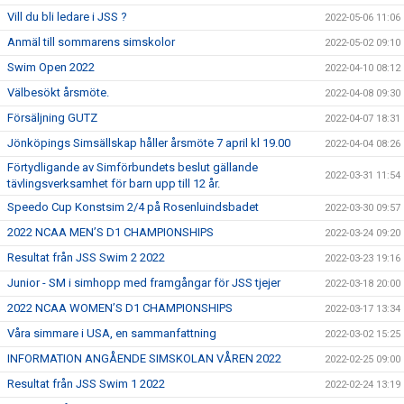
Vill du bli ledare i JSS ?
2022-05-06 11:06
Anmäl till sommarens simskolor
2022-05-02 09:10
Swim Open 2022
2022-04-10 08:12
Välbesökt årsmöte.
2022-04-08 09:30
Försäljning GUTZ
2022-04-07 18:31
Jönköpings Simsällskap håller årsmöte 7 april kl 19.00
2022-04-04 08:26
Förtydligande av Simförbundets beslut gällande
2022-03-31 11:54
tävlingsverksamhet för barn upp till 12 år.
Speedo Cup Konstsim 2/4 på Rosenluindsbadet
2022-03-30 09:57
2022 NCAA MEN’S D1 CHAMPIONSHIPS
2022-03-24 09:20
Resultat från JSS Swim 2 2022
2022-03-23 19:16
Junior - SM i simhopp med framgångar för JSS tjejer
2022-03-18 20:00
2022 NCAA WOMEN’S D1 CHAMPIONSHIPS
2022-03-17 13:34
Våra simmare i USA, en sammanfattning
2022-03-02 15:25
INFORMATION ANGÅENDE SIMSKOLAN VÅREN 2022
2022-02-25 09:00
Resultat från JSS Swim 1 2022
2022-02-24 13:19