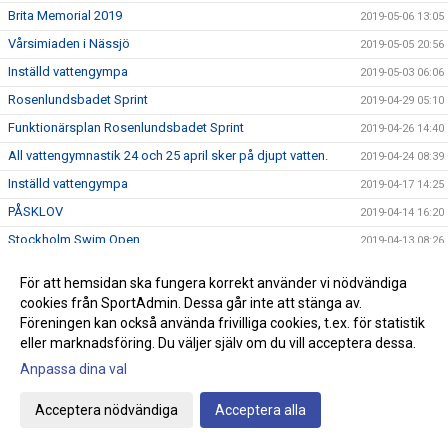
Brita Memorial 2019
2019-05-06 13:05
Vårsimiaden i Nässjö
2019-05-05 20:56
Inställd vattengympa
2019-05-03 06:06
Rosenlundsbadet Sprint
2019-04-29 05:10
Funktionärsplan Rosenlundsbadet Sprint
2019-04-26 14:40
All vattengymnastik 24 och 25 april sker på djupt vatten.
2019-04-24 08:39
Inställd vattengympa
2019-04-17 14:25
PÅSKLOV
2019-04-14 16:20
Stockholm Swim Open
2019-04-13 08:26
Inställd vattengympa !
2019-04-09 14:42
För att hemsidan ska fungera korrekt använder vi nödvändiga
Helsinki swim meet
2019-04-02 21:51
cookies från SportAdmin. Dessa går inte att stänga av.
Föreningen kan också använda frivilliga cookies, t.ex. för statistik
JSS årsmöte
2019-03-27 06:49
eller marknadsföring. Du väljer själv om du vill acceptera dessa.
Masters SM
2019-03-24 21:20
Anpassa dina val
Lärare/instruktörer sökes till växande verksamhet !
2019-03-21 09:00
TJEJKVÄLL 28 MARS
Acceptera nödvändiga
Acceptera alla
2019-03-18 19:30
Årsmöte 26/3
2019-03-15 20:52