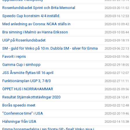
Rosenlundsbadet Sprint och Brita Memorial
2020-03-20 11:52
Speedo Cup konstsim 4/4 inställd.
2020-03-16 12:53
Med anledning av Corona: NCAA ställs in
2020-03-10 09:42
Bra simning i Malmö av Hanna Eriksson
2020-03-10 05:44
UGP på Rosenlundsbadet
2020-03-09 18:19
SM - guld för Vinko på 10 m. Dubbla SM - silver för Emma
2020-03-06 22:13
Favorit i repris
2020-03-03 19:06
Gamma Cup i simhopp
2020-02-29 18:05
JSS Årsmöte flyttas till 16 april
2020-02-27 12:07
Funktionärsplan UGP 3, 7-8/3
2020-02-27 11:11
ÖPPET HUS I NORRAHAMMAR
2020-02-25 09:56
Resultat Stjärnskottstävlingar 2020
2020-02-24 10:41
Borås speedo meet
2020-02-22 12:48
”Conference time” i USA
2020-02-20 19:46
Hälsningar från USA
2020-02-14 15:38
Emma bronsmedaljös i sin första GP - final! Vinko sjua i