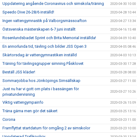
Uppdatering angående Coronavirus och simskola/träning
2020-04-30 10:00
Speedo Dive 26-28/6 inställd!
2020-04-28 10:44
Ingen vattengymnastik på Valborgsmässoafton
2020-04-27 13:34
Östsvenska mästerskapen 6-7 juni inställt
2020-04-16 15:48
Rosenlundsbadet Sprint och Brita Memorial inställda!
2020-04-09 10:40
En annorlunda tid, tävling och bilder JSS Open 3
2020-04-05 08:46
Skärtorsdag är vattengymnastiken inställd
2020-04-03 10:13
Träning för tävlingsgrupper simning Påsklovet
2020-03-30 17:28
Beställ JSS kläder!
2020-03-28 08:00
Sommarjobba hos Jönköpings Simsällskap
2020-03-27 11:00
Just nu har vi gott om plats i bassängen för
2020-03-27 10:26
privatundervisning
Viktig vattengympainfo
2020-03-26 15:09
Träna gärna men gör det säkert
2020-03-25 13:16
Corona
2020-03-23 11:00
Framflyttat startdatum för omgång 2 av simskolor
2020-03-23 10:00
Uppdaterad Trafikpolicy
2020-03-20 13:14