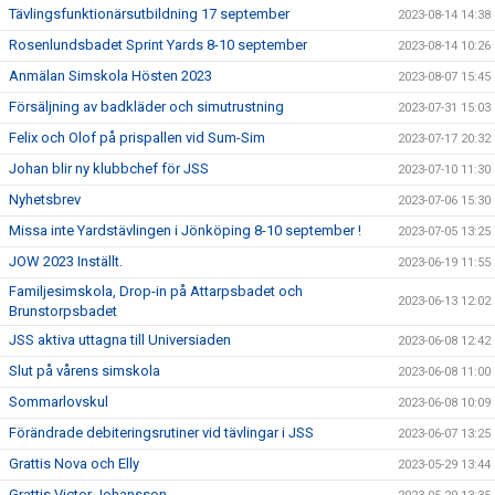
Tävlingsfunktionärsutbildning 17 september
2023-08-14 14:38
Rosenlundsbadet Sprint Yards 8-10 september
2023-08-14 10:26
Anmälan Simskola Hösten 2023
2023-08-07 15:45
Försäljning av badkläder och simutrustning
2023-07-31 15:03
Felix och Olof på prispallen vid Sum-Sim
2023-07-17 20:32
Johan blir ny klubbchef för JSS
2023-07-10 11:30
Nyhetsbrev
2023-07-06 15:30
Missa inte Yardstävlingen i Jönköping 8-10 september !
2023-07-05 13:25
JOW 2023 Inställt.
2023-06-19 11:55
Familjesimskola, Drop-in på Attarpsbadet och
2023-06-13 12:02
Brunstorpsbadet
JSS aktiva uttagna till Universiaden
2023-06-08 12:42
Slut på vårens simskola
2023-06-08 11:00
Sommarlovskul
2023-06-08 10:09
Förändrade debiteringsrutiner vid tävlingar i JSS
2023-06-07 13:25
Grattis Nova och Elly
2023-05-29 13:44
Grattis Victor Johansson