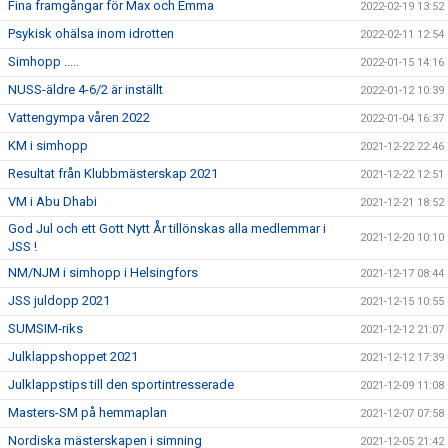
Fina framgångar för Max och Emma
2022-02-19 13:52
Psykisk ohälsa inom idrotten
2022-02-11 12:54
Simhopp .....
2022-01-15 14:16
NUSS-äldre 4-6/2 är inställt
2022-01-12 10:39
Vattengympa våren 2022
2022-01-04 16:37
KM i simhopp
2021-12-22 22:46
Resultat från Klubbmästerskap 2021
2021-12-22 12:51
VM i Abu Dhabi
2021-12-21 18:52
God Jul och ett Gott Nytt År tillönskas alla medlemmar i
2021-12-20 10:10
JSS !
NM/NJM i simhopp i Helsingfors
2021-12-17 08:44
JSS juldopp 2021
2021-12-15 10:55
SUMSIM-riks
2021-12-12 21:07
Julklappshoppet 2021
2021-12-12 17:39
Julklappstips till den sportintresserade
2021-12-09 11:08
Masters-SM på hemmaplan
2021-12-07 07:58
Nordiska mästerskapen i simning
2021-12-05 21:42