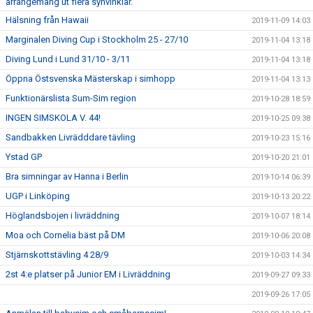
arrangemang ut flera synvinklar.
Hälsning från Hawaii
2019-11-09 14:03
Marginalen Diving Cup i Stockholm 25 - 27/10
2019-11-04 13:18
Diving Lund i Lund 31/10 - 3/11
2019-11-04 13:18
Öppna Östsvenska Mästerskap i simhopp
2019-11-04 13:13
Funktionärslista Sum-Sim region
2019-10-28 18:59
INGEN SIMSKOLA V. 44!
2019-10-25 09:38
Sandbakken Livrädddare tävling
2019-10-23 15:16
Ystad GP
2019-10-20 21:01
Bra simningar av Hanna i Berlin
2019-10-14 06:39
UGP i Linköping
2019-10-13 20:22
Höglandsbojen i livräddning
2019-10-07 18:14
Moa och Cornelia bäst på DM
2019-10-06 20:08
Stjärnskottstävling 4 28/9
2019-10-03 14:34
2st 4:e platser på Junior EM i Livräddning
2019-09-27 09:33
2019-09-26 17:05