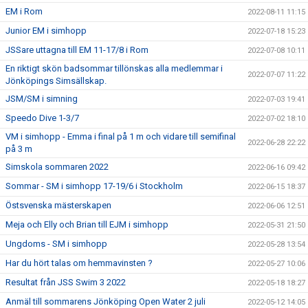
EM i Rom
2022-08-11 11:15
Junior EM i simhopp
2022-07-18 15:23
JSSare uttagna till EM 11-17/8 i Rom
2022-07-08 10:11
En riktigt skön badsommar tillönskas alla medlemmar i
2022-07-07 11:22
Jönköpings Simsällskap.
JSM/SM i simning
2022-07-03 19:41
Speedo Dive 1-3/7
2022-07-02 18:10
VM i simhopp - Emma i final på 1 m och vidare till semifinal
2022-06-28 22:22
på 3 m
Simskola sommaren 2022
2022-06-16 09:42
Sommar - SM i simhopp 17-19/6 i Stockholm
2022-06-15 18:37
Östsvenska mästerskapen
2022-06-06 12:51
Meja och Elly och Brian till EJM i simhopp
2022-05-31 21:50
Ungdoms - SM i simhopp
2022-05-28 13:54
Har du hört talas om hemmavinsten ?
2022-05-27 10:06
Resultat från JSS Swim 3 2022
2022-05-18 18:27
Anmäl till sommarens Jönköping Open Water 2 juli
2022-05-12 14:05