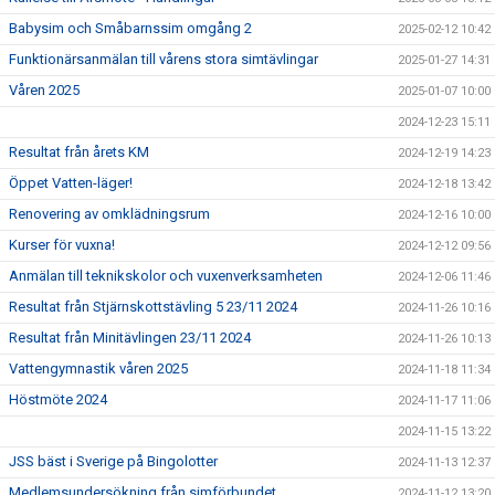
Babysim och Småbarnssim omgång 2
2025-02-12 10:42
Funktionärsanmälan till vårens stora simtävlingar
2025-01-27 14:31
Våren 2025
2025-01-07 10:00
2024-12-23 15:11
Resultat från årets KM
2024-12-19 14:23
Öppet Vatten-läger!
2024-12-18 13:42
Renovering av omklädningsrum
2024-12-16 10:00
Kurser för vuxna!
2024-12-12 09:56
Anmälan till teknikskolor och vuxenverksamheten
2024-12-06 11:46
Resultat från Stjärnskottstävling 5 23/11 2024
2024-11-26 10:16
Resultat från Minitävlingen 23/11 2024
2024-11-26 10:13
Vattengymnastik våren 2025
2024-11-18 11:34
Höstmöte 2024
2024-11-17 11:06
2024-11-15 13:22
JSS bäst i Sverige på Bingolotter
2024-11-13 12:37
Medlemsundersökning från simförbundet
2024-11-12 13:20