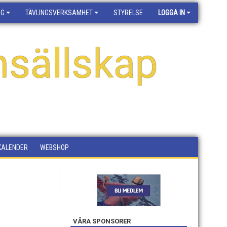
NG
TÄVLINGSVERKSAMHET
STYRELSE
LOGGA IN
sällskap
KALENDER
WEBSHOP
VÅRA SPONSORER