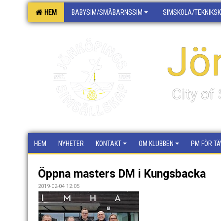
HEM
BABYSIM/SMÅBARNSSIM
SIMSKOLA/TEKNIKS
Jö
City o
HEM
NYHETER
KONTAKT
OM KLUBBEN
PM FÖR TÄ
Öppna masters DM i Kungsbacka
2019-02-04 12:05