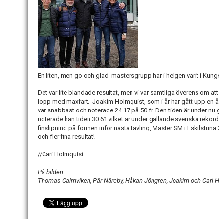
En liten, men go och glad, mastersgrupp har i helgen varit i Kun
Det var lite blandade resultat, men vi var samtliga överens om att 
lopp med maxfart. Joakim Holmquist, som i år har gått upp en åld
var snabbast och noterade 24.17 på 50 fr. Den tiden är under nu 
noterade han tiden 30.61 vilket är under gällande svenska rekord
finslipning på formen inför nästa tävling, Master SM i Eskilstuna
och fler fina resultat!
//Cari Holmquist
På bilden:
Thomas Calmviken, Pär Näreby, Håkan Jöngren, Joakim och Cari 