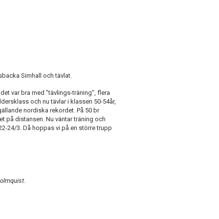
gsbacka Simhall och tävlat.
det var bra med "tävlings-träning", flera
ersklass och nu tävlar i klassen 50-54år,
gällande nordiska rekordet. På 50 br
et på distansen. Nu väntar träning och
 22-24/3. Då hoppas vi på en större trupp
Holmquist
.