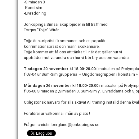
-Simiaden 3
-Konstsim
-Livräddning
Jönköpings Simsällskap bjuder in till träff med
Torgny ”Tojje” Wirén.
Tojje är skolpräst i kommunen och en populär
konfirmationspräst och människokännare.
Tojje kommer att få oss att tänka till när det gäller hur vi
uppträder mot varandra och hur vi bör bry oss om varandra.
Tisdagen 20 november kl 18.00-20.00
i matsalen på Prolympia 
f 03-04 ur Sum-Sim grupperna + Ungdomsgruppen i konstsim + ak
Måndagen 26 november kl 18.00-20.00
i matsalen på Prolympi
f 05-08 Simiaden 2 ,Simiaden 3, Sum-Sim y , Livräddarna och Sj
Obligatorisk närvaro för alla aktiva! All träning inställd denna kväl
Föräldrar är välkomna i mån av plats !
Frågor: christin.berglund@jonkopingss.se