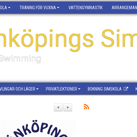
KOLA
TRÄNING FÖR VUXNA
VATTENGYMNASTIK
ARRANGEMA
nköpings Sim
f Swimming
VLINGAR OCH LÄGER
PRIVATLEKTIONER
BOKNING SIMSKOLA
<
>