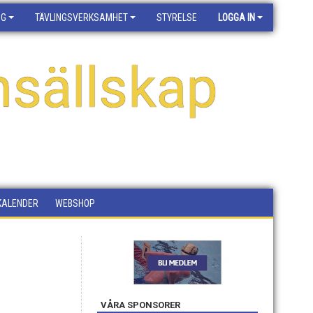
NG
TÄVLINGSVERKSAMHET
STYRELSE
LOGGA IN
sällskap
KALENDER
WEBSHOP
VÅRA SPONSORER