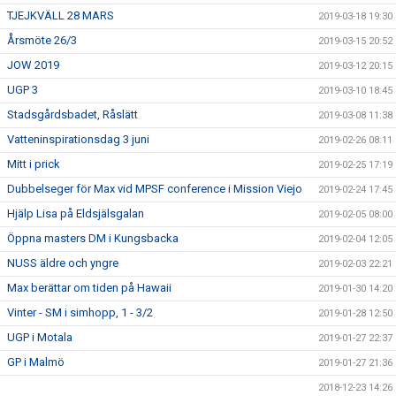
TJEJKVÄLL 28 MARS
2019-03-18 19:30
Årsmöte 26/3
2019-03-15 20:52
JOW 2019
2019-03-12 20:15
UGP 3
2019-03-10 18:45
Stadsgårdsbadet, Råslätt
2019-03-08 11:38
Vatteninspirationsdag 3 juni
2019-02-26 08:11
Mitt i prick
2019-02-25 17:19
Dubbelseger för Max vid MPSF conference i Mission Viejo
2019-02-24 17:45
Hjälp Lisa på Eldsjälsgalan
2019-02-05 08:00
Öppna masters DM i Kungsbacka
2019-02-04 12:05
NUSS äldre och yngre
2019-02-03 22:21
Max berättar om tiden på Hawaii
2019-01-30 14:20
Vinter - SM i simhopp, 1 - 3/2
2019-01-28 12:50
UGP i Motala
2019-01-27 22:37
GP i Malmö
2019-01-27 21:36
2018-12-23 14:26