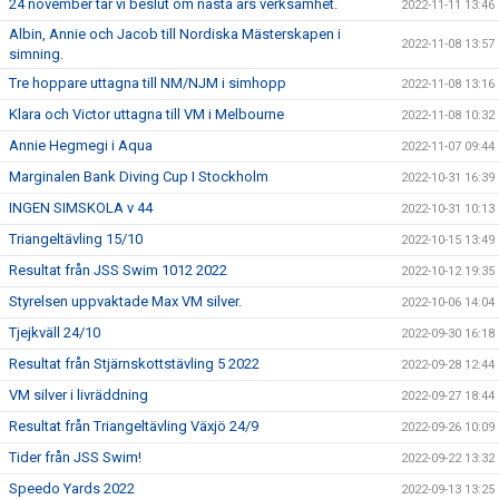
24 november tar vi beslut om nästa års verksamhet.
2022-11-11 13:46
Albin, Annie och Jacob till Nordiska Mästerskapen i
2022-11-08 13:57
simning.
Tre hoppare uttagna till NM/NJM i simhopp
2022-11-08 13:16
Klara och Victor uttagna till VM i Melbourne
2022-11-08 10:32
Annie Hegmegi i Aqua
2022-11-07 09:44
Marginalen Bank Diving Cup I Stockholm
2022-10-31 16:39
INGEN SIMSKOLA v 44
2022-10-31 10:13
Triangeltävling 15/10
2022-10-15 13:49
Resultat från JSS Swim 1012 2022
2022-10-12 19:35
Styrelsen uppvaktade Max VM silver.
2022-10-06 14:04
Tjejkväll 24/10
2022-09-30 16:18
Resultat från Stjärnskottstävling 5 2022
2022-09-28 12:44
VM silver i livräddning
2022-09-27 18:44
Resultat från Triangeltävling Växjö 24/9
2022-09-26 10:09
Tider från JSS Swim!
2022-09-22 13:32
Speedo Yards 2022
2022-09-13 13:25