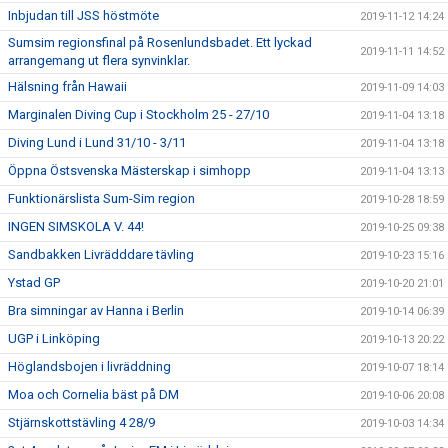
Inbjudan till JSS höstmöte
2019-11-12 14:24
Sumsim regionsfinal på Rosenlundsbadet. Ett lyckad
2019-11-11 14:52
arrangemang ut flera synvinklar.
Hälsning från Hawaii
2019-11-09 14:03
Marginalen Diving Cup i Stockholm 25 - 27/10
2019-11-04 13:18
Diving Lund i Lund 31/10 - 3/11
2019-11-04 13:18
Öppna Östsvenska Mästerskap i simhopp
2019-11-04 13:13
Funktionärslista Sum-Sim region
2019-10-28 18:59
INGEN SIMSKOLA V. 44!
2019-10-25 09:38
Sandbakken Livrädddare tävling
2019-10-23 15:16
Ystad GP
2019-10-20 21:01
Bra simningar av Hanna i Berlin
2019-10-14 06:39
UGP i Linköping
2019-10-13 20:22
Höglandsbojen i livräddning
2019-10-07 18:14
Moa och Cornelia bäst på DM
2019-10-06 20:08
Stjärnskottstävling 4 28/9
2019-10-03 14:34