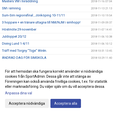
Masters VM i livräddning
2018-11-16 07:04
SM i simning
2018-11-13 21:13
Sum-Sim regionsfinal , Jönköping 10-11/11
2018-11-10 19:54
3 hoppare + en tränare uttagna till NM/NJM i simhopp!
2018-11-09 09:37
Höstmöte 29 november
2018-11-07 14:41
Juldoppet 20/12
2018-11-06 10:38
Diving Lund 1-4/11
2018-11-06 10:12
Träff med Torgny ”Tojje” Wirén.
2018-10-31 13:45
ÄNDRAD DAG FÖR SIMSKOLA
2018-10-29 11:40
Marginalen Bank Diving Cup i Stockholm
2018-10-29 09:33
För att hemsidan ska fungera korrekt använder vi nödvändiga
Öppna Östsvenska DM i Jönköping
2018-10-20 16:42
cookies från SportAdmin. Dessa går inte att stänga av.
UGP 1 i Västervik
2018-10-16 19:44
Föreningen kan också använda frivilliga cookies, t.ex. för statistik
ANMÄLAN TILL BABYSIM OCH SMÅBARNSSIM
eller marknadsföring. Du väljer själv om du vill acceptera dessa.
2018-10-15 09:08
Bilfärja vs Victor Johansson
Anpassa dina val
2018-10-14 04:29
Ny tid för minisim på söndagar
2018-10-11 19:10
Acceptera nödvändiga
Acceptera alla
Östsvenska mästerskapen
2018-10-07 20:18