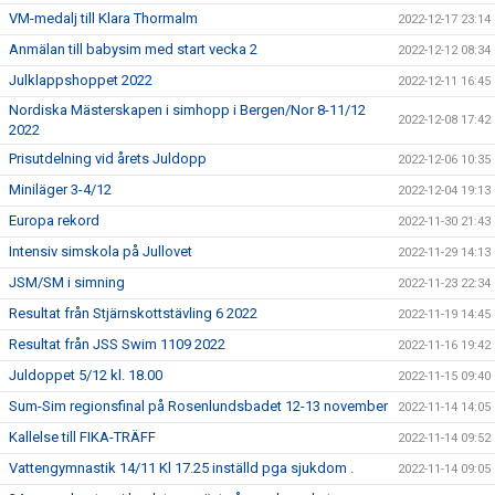
VM-medalj till Klara Thormalm
2022-12-17 23:14
Anmälan till babysim med start vecka 2
2022-12-12 08:34
Julklappshoppet 2022
2022-12-11 16:45
Nordiska Mästerskapen i simhopp i Bergen/Nor 8-11/12
2022-12-08 17:42
2022
Prisutdelning vid årets Juldopp
2022-12-06 10:35
Miniläger 3-4/12
2022-12-04 19:13
Europa rekord
2022-11-30 21:43
Intensiv simskola på Jullovet
2022-11-29 14:13
JSM/SM i simning
2022-11-23 22:34
Resultat från Stjärnskottstävling 6 2022
2022-11-19 14:45
Resultat från JSS Swim 1109 2022
2022-11-16 19:42
Juldoppet 5/12 kl. 18.00
2022-11-15 09:40
Sum-Sim regionsfinal på Rosenlundsbadet 12-13 november
2022-11-14 14:05
Kallelse till FIKA-TRÄFF
2022-11-14 09:52
Vattengymnastik 14/11 Kl 17.25 inställd pga sjukdom .
2022-11-14 09:05