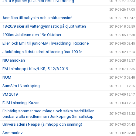
2st 4:e platser på Junior EM i Livräddning
2019-09-27 09:33
2019-09-26 17:05
Anmälan till babysim och småbarnssim!
2019-09-19 10:47
18-20/9 sker all vattengymnastik på djupt vatten
2019-09-18 08:59
190års Jubileum den 19e Oktober
2019-09-05 16:30
Ellen och Emil till junior-EM i livräddning i Riccione
2019-09-05 09:45
Jönköpings äldsta idrottsförening firar 190 år
2019-09-02 16:14
NIU ansökan
2019-08-28 12:37
EM i simhopp i Kiev/UKR, 5-12/8 2019
2019-08-07 19:35
NUM
2019-07-13 09:48
SumSim i Norrköping
2019-07-11 17:15
VM 2019
2019-07-09 15:17
EJM i simning, Kazan
2019-07-03 17:13
En härlig sommar med många och säkra badtillfällen
2019-07-03 16:32
önskar vi alla medlemmar i Jönköpings Simsällskap
Universiaden i Neapel (simhopp och simning)
2019-07-03 04:43
Sommarlov.........
2019-07-02 07:40