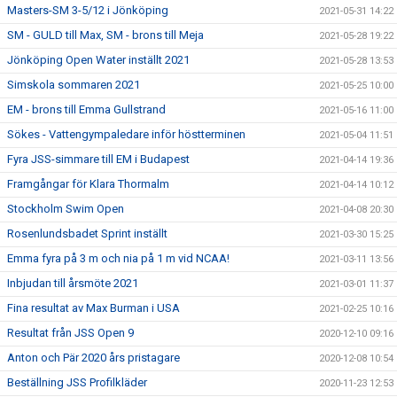
Masters-SM 3-5/12 i Jönköping
2021-05-31 14:22
SM - GULD till Max, SM - brons till Meja
2021-05-28 19:22
Jönköping Open Water inställt 2021
2021-05-28 13:53
Simskola sommaren 2021
2021-05-25 10:00
EM - brons till Emma Gullstrand
2021-05-16 11:00
Sökes - Vattengympaledare inför höstterminen
2021-05-04 11:51
Fyra JSS-simmare till EM i Budapest
2021-04-14 19:36
Framgångar för Klara Thormalm
2021-04-14 10:12
Stockholm Swim Open
2021-04-08 20:30
Rosenlundsbadet Sprint inställt
2021-03-30 15:25
Emma fyra på 3 m och nia på 1 m vid NCAA!
2021-03-11 13:56
Inbjudan till årsmöte 2021
2021-03-01 11:37
Fina resultat av Max Burman i USA
2021-02-25 10:16
Resultat från JSS Open 9
2020-12-10 09:16
Anton och Pär 2020 års pristagare
2020-12-08 10:54
Beställning JSS Profilkläder
2020-11-23 12:53