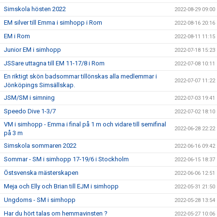
Simskola hösten 2022
2022-08-29 09:00
EM silver till Emma i simhopp i Rom
2022-08-16 20:16
EM i Rom
2022-08-11 11:15
Junior EM i simhopp
2022-07-18 15:23
JSSare uttagna till EM 11-17/8 i Rom
2022-07-08 10:11
En riktigt skön badsommar tillönskas alla medlemmar i
2022-07-07 11:22
Jönköpings Simsällskap.
JSM/SM i simning
2022-07-03 19:41
Speedo Dive 1-3/7
2022-07-02 18:10
VM i simhopp - Emma i final på 1 m och vidare till semifinal
2022-06-28 22:22
på 3 m
Simskola sommaren 2022
2022-06-16 09:42
Sommar - SM i simhopp 17-19/6 i Stockholm
2022-06-15 18:37
Östsvenska mästerskapen
2022-06-06 12:51
Meja och Elly och Brian till EJM i simhopp
2022-05-31 21:50
Ungdoms - SM i simhopp
2022-05-28 13:54
Har du hört talas om hemmavinsten ?
2022-05-27 10:06