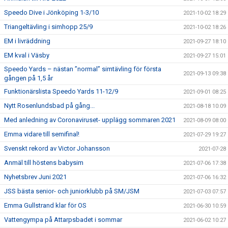
Speedo Dive i Jönköping 1-3/10
2021-10-02 18:29
Triangeltävling i simhopp 25/9
2021-10-02 18:26
EM i livräddning
2021-09-27 18:10
EM kval i Väsby
2021-09-27 15:01
Speedo Yards – nästan ”normal” simtävling för första
2021-09-13 09:38
gången på 1,5 år
Funktionärslista Speedo Yards 11-12/9
2021-09-01 08:25
Nytt Rosenlundsbad på gång...
2021-08-18 10:09
Med anledning av Coronaviruset- upplägg sommaren 2021
2021-08-09 08:00
Emma vidare till semifinal!
2021-07-29 19:27
Svenskt rekord av Victor Johansson
2021-07-28
Anmäl till höstens babysim
2021-07-06 17:38
Nyhetsbrev Juni 2021
2021-07-06 16:32
JSS bästa senior- och juniorklubb på SM/JSM
2021-07-03 07:57
Emma Gullstrand klar för OS
2021-06-30 10:59
Vattengympa på Attarpsbadet i sommar
2021-06-02 10:27