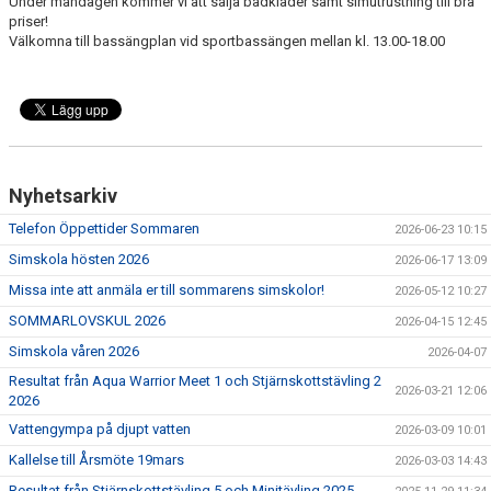
Under måndagen kommer vi att sälja badkläder samt simutrustning till bra
priser!
Välkomna till bassängplan vid sportbassängen mellan kl. 13.00-18.00
Nyhetsarkiv
Telefon Öppettider Sommaren
2026-06-23 10:15
Simskola hösten 2026
2026-06-17 13:09
Missa inte att anmäla er till sommarens simskolor!
2026-05-12 10:27
SOMMARLOVSKUL 2026
2026-04-15 12:45
Simskola våren 2026
2026-04-07
Resultat från Aqua Warrior Meet 1 och Stjärnskottstävling 2
2026-03-21 12:06
2026
Vattengympa på djupt vatten
2026-03-09 10:01
Kallelse till Årsmöte 19mars
2026-03-03 14:43
Resultat från Stjärnskottstävling 5 och Minitävling 2025