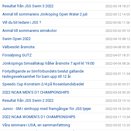
Resultat från JSS Swim 3 2022
2022-05-18 18:27
Anmäl till sommarens Jönköping Open Water 2 juli
2022-05-12 14:05
Vill du bli ledare i JSS ?
2022-05-06 11:06
Anmäl till sommarens simskolor
2022-05-02 09:10
Swim Open 2022
2022-04-10 08:12
Välbesökt årsmöte.
2022-04-08 09:30
Försäljning GUTZ
2022-04-07 18:31
Jönköpings Simsällskap håller årsmöte 7 april kl 19.00
2022-04-04 08:26
Förtydligande av Simförbundets beslut gällande
2022-03-31 11:54
tävlingsverksamhet för barn upp till 12 år.
Speedo Cup Konstsim 2/4 på Rosenluindsbadet
2022-03-30 09:57
2022 NCAA MEN’S D1 CHAMPIONSHIPS
2022-03-24 09:20
Resultat från JSS Swim 2 2022
2022-03-23 19:16
Junior - SM i simhopp med framgångar för JSS tjejer
2022-03-18 20:00
2022 NCAA WOMEN’S D1 CHAMPIONSHIPS
2022-03-17 13:34
Våra simmare i USA, en sammanfattning
2022-03-02 15:25