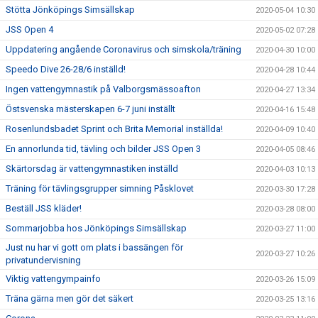
Stötta Jönköpings Simsällskap
2020-05-04 10:30
JSS Open 4
2020-05-02 07:28
Uppdatering angående Coronavirus och simskola/träning
2020-04-30 10:00
Speedo Dive 26-28/6 inställd!
2020-04-28 10:44
Ingen vattengymnastik på Valborgsmässoafton
2020-04-27 13:34
Östsvenska mästerskapen 6-7 juni inställt
2020-04-16 15:48
Rosenlundsbadet Sprint och Brita Memorial inställda!
2020-04-09 10:40
En annorlunda tid, tävling och bilder JSS Open 3
2020-04-05 08:46
Skärtorsdag är vattengymnastiken inställd
2020-04-03 10:13
Träning för tävlingsgrupper simning Påsklovet
2020-03-30 17:28
Beställ JSS kläder!
2020-03-28 08:00
Sommarjobba hos Jönköpings Simsällskap
2020-03-27 11:00
Just nu har vi gott om plats i bassängen för
2020-03-27 10:26
privatundervisning
Viktig vattengympainfo
2020-03-26 15:09
Träna gärna men gör det säkert
2020-03-25 13:16