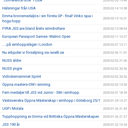
”Conference time” i USA
2020-02-20 19:46
Hälsningar från USA
2020-02-14 15:38
Emma bronsmedaljös i sin första GP - final! Vinko sjua i
2020-02-13 16:21
höga hopp
FYRA JSS:are bland årets simidrottare
2020-02-13 08:44
European Parasport Games- Malmö Open
2020-02-11 10:27
.....på simhoppsläger i London
2020-02-07 12:11
Nu erbjuder vi försäljning via ravelli.se
2020-02-06 11:01
NUSS äldre
2020-02-02 21:06
NUSS yngre
2020-02-02 20:36
Vidösternsimmet Sprint
2020-02-02 20:26
Öppna masters-DM i simning
2020-02-02 13:30
Fem medaljer till JSS vid Junior - SM i simhopp.
2020-02-01 18:39
Västsvenska Öppna Mästerskap i simhopp i Göteborg 25/1
2020-01-29 14:27
UGP i Motala
2020-01-26 21:40
Topphoppning av Emma vid Brittiska Öppna Mästerskapen
2020-01-26 21:27
JSS 190 år
2020-01-22 10:24