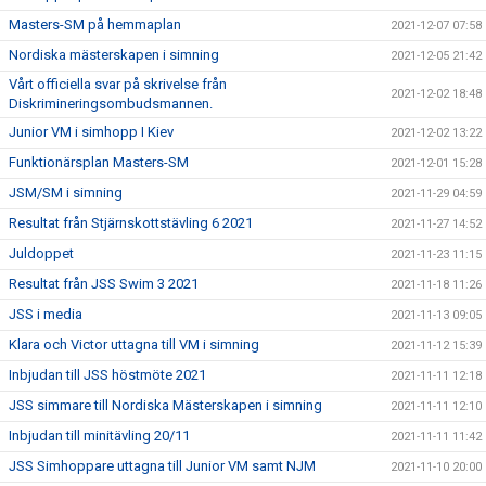
Masters-SM på hemmaplan
2021-12-07 07:58
Nordiska mästerskapen i simning
2021-12-05 21:42
Vårt officiella svar på skrivelse från
2021-12-02 18:48
Diskrimineringsombudsmannen.
Junior VM i simhopp I Kiev
2021-12-02 13:22
Funktionärsplan Masters-SM
2021-12-01 15:28
JSM/SM i simning
2021-11-29 04:59
Resultat från Stjärnskottstävling 6 2021
2021-11-27 14:52
Juldoppet
2021-11-23 11:15
Resultat från JSS Swim 3 2021
2021-11-18 11:26
JSS i media
2021-11-13 09:05
Klara och Victor uttagna till VM i simning
2021-11-12 15:39
Inbjudan till JSS höstmöte 2021
2021-11-11 12:18
JSS simmare till Nordiska Mästerskapen i simning
2021-11-11 12:10
Inbjudan till minitävling 20/11
2021-11-11 11:42
JSS Simhoppare uttagna till Junior VM samt NJM
2021-11-10 20:00