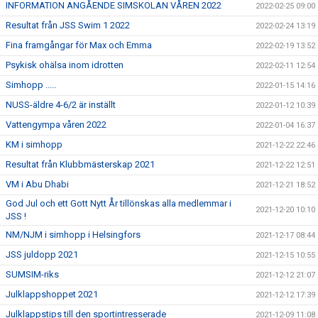
INFORMATION ANGÅENDE SIMSKOLAN VÅREN 2022
2022-02-25 09:00
Resultat från JSS Swim 1 2022
2022-02-24 13:19
Fina framgångar för Max och Emma
2022-02-19 13:52
Psykisk ohälsa inom idrotten
2022-02-11 12:54
Simhopp .....
2022-01-15 14:16
NUSS-äldre 4-6/2 är inställt
2022-01-12 10:39
Vattengympa våren 2022
2022-01-04 16:37
KM i simhopp
2021-12-22 22:46
Resultat från Klubbmästerskap 2021
2021-12-22 12:51
VM i Abu Dhabi
2021-12-21 18:52
God Jul och ett Gott Nytt År tillönskas alla medlemmar i
2021-12-20 10:10
JSS !
NM/NJM i simhopp i Helsingfors
2021-12-17 08:44
JSS juldopp 2021
2021-12-15 10:55
SUMSIM-riks
2021-12-12 21:07
Julklappshoppet 2021
2021-12-12 17:39
Julklappstips till den sportintresserade
2021-12-09 11:08