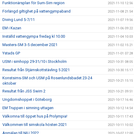
Funktionärsplan för Sum-Sim region
2021-11-10 12:56
Förlängd giltighet på vattengympaband
2021-11-08 21:54
Diving Lund 5-7/11
2021-11-07 19:56
EM i Kazan
2021-11-06 09:22
Inställd vattengympa fredag kl 10.00
2021-11-04 10:03
Masters-SM 3-5 december 2021
2021-11-02 15:21
Ystads GP
2021-11-01 07:28
USM i simhopp 29-31/10 i Stockholm
2021-10-31 08:05
Resultat från Stjärnskottstävling 5 2021
2021-10-30 15:17
Konstsims-SM och USM på Rosenlundsbadet 23-24
2021-10-21 15:15
oktober
Resultat från JSS Swim 2
2021-10-21 09:51
Ungdomshoppet i Göteborg
2021-10-17 16:46
EM Truppen i simning uttagen
2021-10-12 14:54
Välkomna till öppet hus på Prolympia!
2021-10-11 17:43
Välkommen till simskola hösten 2021
2021-10-11 10:02
Anmälan till NIU 2022
2021-10-07 12:00