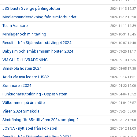
2024-11-15 13:22
JSS bäst i Sverige på Bingolotter
2024-11-13 12:37
Medlemsundersökning från simförbundet
2024-11-12 13:20
Team Vansbro
2024-11-11 14:39
Miniläger och minitävling
2024-10-31 13:45
Resultat från Stjärnskottstävling 4 2024
2024-10-07 14:40
Babysim och småbarnssim hösten 2024
2024-09-25 11:17
VM GULD i LIVRÄDDNING
2024-09-10 18:35
Simskola hösten 2024
2024-08-05 17:38
Är du vår nya ledare i JSS?
2024-05-14 11:31
Sommaren 2024
2024-04-22 12:00
Funktionärsutbildning - Öppet Vatten
2024-04-04 15:52
Välkommen på årsmöte
2024-04-04 08:57
Våren 2024 Simskola
2024-03-24 08:00
Simträning för 65+ till våren 2024 omgång 2
2024-03-12 15:08
JOYNA - nytt spel från Folkspel
2024-03-12 11:03
Resultat från Stjärnskottstävling 2 2024