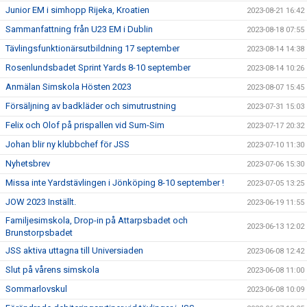
Junior EM i simhopp Rijeka, Kroatien
2023-08-21 16:42
Sammanfattning från U23 EM i Dublin
2023-08-18 07:55
Tävlingsfunktionärsutbildning 17 september
2023-08-14 14:38
Rosenlundsbadet Sprint Yards 8-10 september
2023-08-14 10:26
Anmälan Simskola Hösten 2023
2023-08-07 15:45
Försäljning av badkläder och simutrustning
2023-07-31 15:03
Felix och Olof på prispallen vid Sum-Sim
2023-07-17 20:32
Johan blir ny klubbchef för JSS
2023-07-10 11:30
Nyhetsbrev
2023-07-06 15:30
Missa inte Yardstävlingen i Jönköping 8-10 september !
2023-07-05 13:25
JOW 2023 Inställt.
2023-06-19 11:55
Familjesimskola, Drop-in på Attarpsbadet och
2023-06-13 12:02
Brunstorpsbadet
JSS aktiva uttagna till Universiaden
2023-06-08 12:42
Slut på vårens simskola
2023-06-08 11:00
Sommarlovskul
2023-06-08 10:09