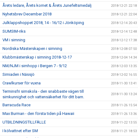
Årets ledare, Årets komet & Årets Junefeltsmedalj
2018-12-21 22:18
Nyhetsbrev December 2018
2018-12-21 22:04
Julklappshoppet 2018, 14 - 16/12 i Jönköping
2018-12-14 20:43
SUMSIM-riks
2018-12-14 12:48
VM i simning
2018-12-12 17:38
Nordiska Mästerskapen i simning
2018-12-08 07:50
Klubbmästerskap i simning 2018-12-17
2018-12-04 14:34
NM/NJM i simhopp i Bergen 7 - 9/12
2018-12-03 13:35
Simiaden i Nässjö
2018-12-02 16:55
Crawlkurser för vuxna
2018-11-30 13:41
Terminsfri simskola - den snabbaste vägen till
2018-11-30 13:24
simkunnighet och vattensäkerhet för ditt barn.
Barracuda Race
2018-11-26 15:54
Max Burman - den första tiden på Hawaii
2018-11-26 13:36
UTBILDNINGSTILLFÄLLE
2018-11-22 13:55
I kölvattnet efter SM
2018-11-21 18:53