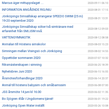
Marcus äger mittuppslaget ....
2020-09-11 06:10
INFORMATION ANGÅENDE RIG/NIU
2020-08-31 17:15
Jönköpings Simsällskap arrangerar SPEEDO SWIM (25 m)
2020-08-31 13:31
19-20 september 2020
Jönköpings Simsällskap söker två simtränare med
2020-08-12 09:03
erfarenhet från SM/JSM nivå.
VATTENGYMNASTIK
2020-08-12 08:58
Anmälan till Höstens simskolor
2020-08-03 15:23
Simningen mellan Visingsö och Jönköping
2020-08-02 14:55
Öppettider sommaren 2020
2020-07-07 10:32
Riksmästerskapen i simning
2020-06-25 18:39
Nyhetsbrev Juni 2020
2020-06-15 16:05
Årsmötesförhandlingar 2020
2020-06-14 20:37
Anmäl till höstens babysim och småbarnssim
2020-06-08 07:00
JSS årsmöte 14 juni kl 16.00
2020-06-02 11:35
Bo Sjögren 45år i Ungdomens tjänst!
2020-06-01 19:22
Jönköping Open Water inställt
2020-05-26 10:08