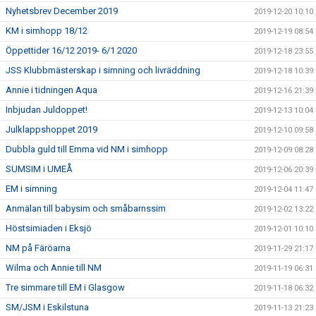
Nyhetsbrev December 2019
2019-12-20 10:10
KM i simhopp 18/12
2019-12-19 08:54
Öppettider 16/12 2019- 6/1 2020
2019-12-18 23:55
JSS Klubbmästerskap i simning och livräddning
2019-12-18 10:39
Annie i tidningen Aqua
2019-12-16 21:39
Inbjudan Juldoppet!
2019-12-13 10:04
Julklappshoppet 2019
2019-12-10 09:58
Dubbla guld till Emma vid NM i simhopp
2019-12-09 08:28
SUMSIM i UMEÅ
2019-12-06 20:39
EM i simning
2019-12-04 11:47
Anmälan till babysim och småbarnssim
2019-12-02 13:22
Höstsimiaden i Eksjö
2019-12-01 10:10
NM på Färöarna
2019-11-29 21:17
Wilma och Annie till NM
2019-11-19 06:31
Tre simmare till EM i Glasgow
2019-11-18 06:32
SM/JSM i Eskilstuna
2019-11-13 21:23