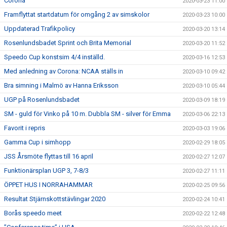
Corona
2020-03-23 11:00
Framflyttat startdatum för omgång 2 av simskolor
2020-03-23 10:00
Uppdaterad Trafikpolicy
2020-03-20 13:14
Rosenlundsbadet Sprint och Brita Memorial
2020-03-20 11:52
Speedo Cup konstsim 4/4 inställd.
2020-03-16 12:53
Med anledning av Corona: NCAA ställs in
2020-03-10 09:42
Bra simning i Malmö av Hanna Eriksson
2020-03-10 05:44
UGP på Rosenlundsbadet
2020-03-09 18:19
SM - guld för Vinko på 10 m. Dubbla SM - silver för Emma
2020-03-06 22:13
Favorit i repris
2020-03-03 19:06
Gamma Cup i simhopp
2020-02-29 18:05
JSS Årsmöte flyttas till 16 april
2020-02-27 12:07
Funktionärsplan UGP 3, 7-8/3
2020-02-27 11:11
ÖPPET HUS I NORRAHAMMAR
2020-02-25 09:56
Resultat Stjärnskottstävlingar 2020
2020-02-24 10:41
Borås speedo meet
2020-02-22 12:48