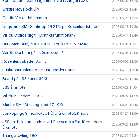
Förändrade debiteringsrutiner vid tävlingar i JSS
2023-06-07 13:25
Grattis Nova och Elly
2023-05-29 13:44
Grattis Victor Johansson
2023-05-29 13:35
Ungdoms SM i Simhopp 19-21/5 på Rosenlundsbadet
2023-05-18 19:36
Vill du utbilda dig till Distriktsfunktionär ?
2023-05-11 12:46
Brita Memorial/ Svenska Mästerskapen 6-7 MAJ
2023-05-08 10:37
Varför ska barn gå i sjösimskola ?
2023-05-04 10:06
Rosenlundsbadet Sprint
2023-05-02 14:58
Funktionärsplan Rosenlundsbadet Sprint
2023-04-11 19:20
Brand på JSS kansli 30/3
2023-03-31 10:48
JSS årsmöte
2023-03-29 11:04
Vill du bli ledare i JSS ?
2023-03-24 14:19
Master SM i Stenungsund 17-19/3
2023-03-21 15:45
Jönköpings Simsällskap håller årsmöte 28 mars
2023-03-21 13:00
JSS are fick utmärkelser vid Östsvenska Simförbundets
2023-03-20 14:08
årsmöte.
Triangeltävling 18/3
2023-03-20 09:34