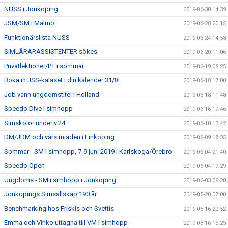
NUSS i Jönköping
2019-06-30 14:39
JSM/SM i Malmö
2019-06-28 20:15
Funktionärslista NUSS
2019-06-24 14:58
SIMLÄRARASSISTENTER sökes
2019-06-20 11:06
Privatlektioner/PT i sommar
2019-06-19 08:25
Boka in JSS-kalaset i din kalender 31/8!
2019-06-18 17:00
Job vann ungdomstitel i Holland
2019-06-18 11:48
Speedo Dive i simhopp
2019-06-16 19:46
Simskolor under v.24
2019-06-10 13:42
DM/JDM och vårsimiaden i Linköping
2019-06-09 18:35
Sommar - SM i simhopp, 7-9 juni 2019 i Karlskoga/Örebro
2019-06-04 21:40
Speedo Open
2019-06-04 19:29
Ungdoms - SM i simhopp i Jönköping
2019-06-03 09:20
Jönköpings Simsällskap 190 år
2019-05-20 07:00
Benchmarking hos Friskis och Svettis
2019-05-16 20:52
Emma och Vinko uttagna till VM i simhopp
2019-05-16 15:25