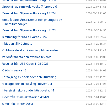
2024-02-26 13:57
Uppehåll av simskola vecka 7 (sportlov)
2024-02-07 11:55
Resultat från Stjärnskottstävling 1 2024
2024-01-29 11:05
Årets ledare, Årets Komet och pristagare av
2023-12-12 20:10
Junefeltsmedaljen
Resultat från Stjärnskottstävling 5 2023
2023-11-30 14:36
Simträning för 65+ till våren 2024
2023-11-28 09:47
Inbjudan till Höstmöte
2023-11-20 15:37
Klubbmästerskap i simning 14 december
2023-11-14 11:42
Världsårsbästa och svenskt rekord!
2023-11-05 19:39
Resultat från JSS Open 1103 2023
2023-11-03 10:19
Klädsim vecka 45
2023-11-01 14:08
Försäljning av badkläder och utrustning
2023-10-27 11:25
Miniläger och minitävling i november
2023-10-23 11:24
Intensivsimskola under höstlovet v. 44
2023-10-19 12:12
Tider från Stjärnjaktstävling 4 24/9
2023-10-04 13:03
Simskola Hösten 2023
2023-08-25 13:18