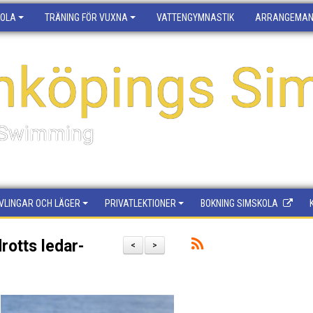
KOLA
TRÄNING FÖR VUXNA
VATTENGYMNASTIK
ARRANGEMA
nköpings Sim
f Swimming
VLINGAR OCH LÄGER
PRIVATLEKTIONER
BOKNING SIMSKOLA
rotts ledar-
<
>