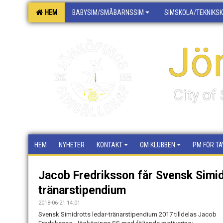
HEM
BABYSIM/SMÅBARNSSIM
SIMSKOLA/TEKNIKS
Jö
City o
HEM
NYHETER
KONTAKT
OM KLUBBEN
PM FÖR TÄ
Jacob Fredriksson får Svensk Simid
tränarstipendium
2018-06-21 14:01
Svensk Simidrotts ledar-tränarstipendium 2017 tilldelas Jacob