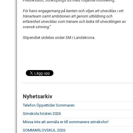
Fredriksson, Jönköpings SS med följande motivering:
För hans engagemang på kanten och viljan att utvecklas i ett
tränarteam samt ambitionen att genom utbildning och
erfarenhet utvecklas som tränare och bidra till utvecklingen av
svensk simning
."
Stipendiet utdelas under SM i Landskrona.
Nyhetsarkiv
Telefon Öppettider Sommaren
Simskola hösten 2026
Missa inte att anmäla er till sommarens simskolor!
SOMMARLOVSKUL 2026