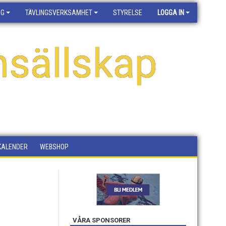
NG
TÄVLINGSVERKSAMHET
STYRELSE
LOGGA IN
sällskap
KALENDER
WEBSHOP
VÅRA SPONSORER