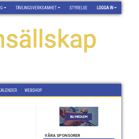
NG
TÄVLINGSVERKSAMHET
STYRELSE
LOGGA IN
sällskap
KALENDER
WEBSHOP
VÅRA SPONSORER