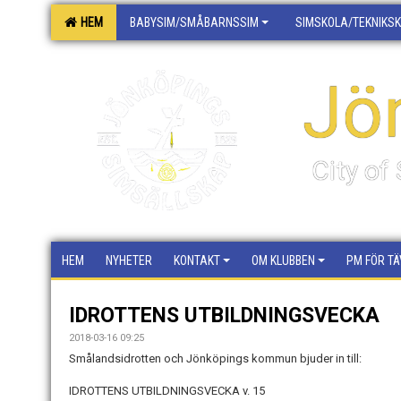
HEM
BABYSIM/SMÅBARNSSIM
SIMSKOLA/TEKNIKS
Jö
City o
HEM
NYHETER
KONTAKT
OM KLUBBEN
PM FÖR TÄ
IDROTTENS UTBILDNINGSVECKA
2018-03-16 09:25
Smålandsidrotten och Jönköpings kommun bjuder in till:
IDROTTENS UTBILDNINGSVECKA v. 15