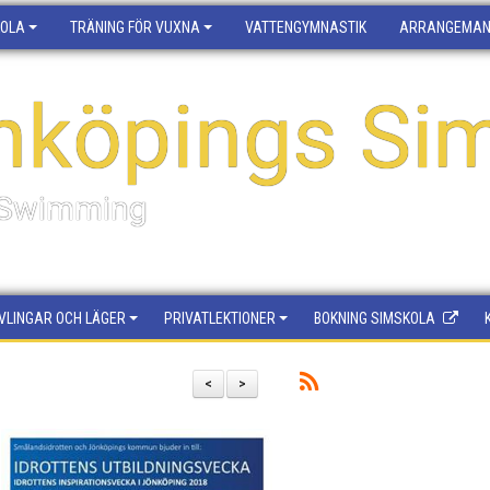
KOLA
TRÄNING FÖR VUXNA
VATTENGYMNASTIK
ARRANGEMA
nköpings Sim
f Swimming
VLINGAR OCH LÄGER
PRIVATLEKTIONER
BOKNING SIMSKOLA
<
>