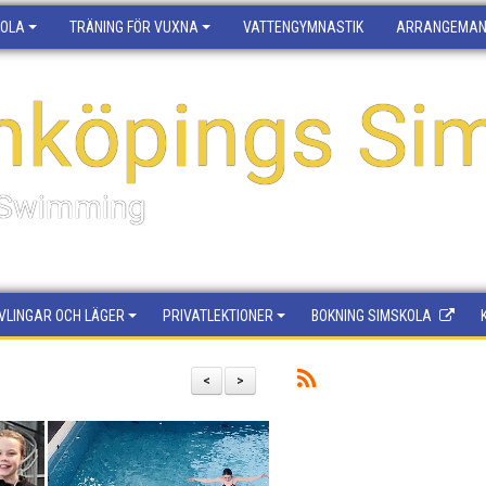
KOLA
TRÄNING FÖR VUXNA
VATTENGYMNASTIK
ARRANGEMA
nköpings Sim
f Swimming
VLINGAR OCH LÄGER
PRIVATLEKTIONER
BOKNING SIMSKOLA
<
>