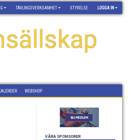
NG
TÄVLINGSVERKSAMHET
STYRELSE
LOGGA IN
sällskap
KALENDER
WEBSHOP
VÅRA SPONSORER