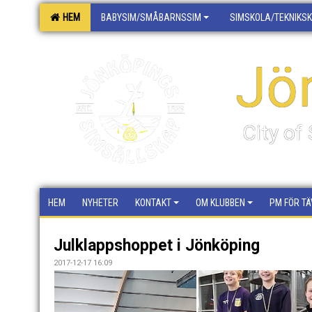
HEM
BABYSIM/SMÅBARNSSIM
SIMSKOLA/TEKNIKS
Jö
City o
HEM
NYHETER
KONTAKT
OM KLUBBEN
PM FÖR TÄ
Julklappshoppet i Jönköping
2017-12-17 16:09