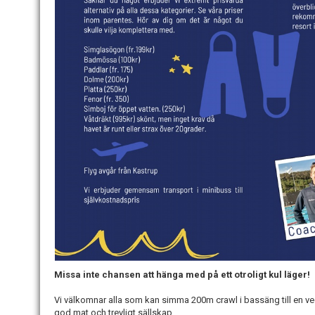
Missa inte chansen att hänga med på ett otroligt kul läger!
Vi välkomnar alla som kan simma 200m crawl i bassäng till en v
god mat och trevligt sällskap.