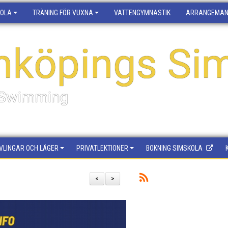
KOLA
TRÄNING FÖR VUXNA
VATTENGYMNASTIK
ARRANGEMA
nköpings Sim
f Swimming
VLINGAR OCH LÄGER
PRIVATLEKTIONER
BOKNING SIMSKOLA
<
>