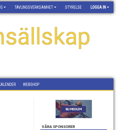
NG
TÄVLINGSVERKSAMHET
STYRELSE
LOGGA IN
sällskap
KALENDER
WEBSHOP
VÅRA SPONSORER