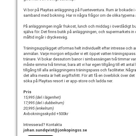
Vi bor på Playitas anläggning på Fuerteventura. Rum är bokade i
samband med bokning. Har ni några frågor om de olika typerna av 
På anläggningen ingår frukost, lunch och middag i överdådigt bu
själva för. Det finns butik på anläggningen, och supermarkets in
måltid ingår i dryckesväg.
Träningsupplägget utformas helt individuellt efter intresse och
anmälan. Varje morgon erbjuder vi ett öppet vatten träningspas
tränare. Vi bokar dessutom banor i simbassängen två timmar varje
måste simma två timmar, bara att vi har egen tillgång till ett anta
tillgång till alla anläggningens träningspass och faciliteter. N
det allra mesta är helt avgiftsfritt. För att få en överblick över 
söka på Playitas resort i er app-store och ladda ner.
Pris
15,995 (del i lägenhet)
17,995 (del i dubbelrum)
20,995 (enkelrum)
Avbokningsskydd +500kr
Intresserad? Kontakta
johan.sundqvist@jonkopingss.se