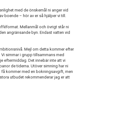
 enlighet med de önskemål ni anger vid
boende – hör av er så hjälper vi till.
fféformat. Mellanmål och övrigt står ni
 den angränsande byn. Endast vatten vid
 ambitionsnivå. Mejl om detta kommer efter
s. Vi simmar i grupp tillsammans med
 eftermiddag. Det innebär inte att vi
l banor de tiderna. Utöver simning har ni
ågra få kommer med en bokningsavgift, men
det stora utbudet rekommenderar jag er att