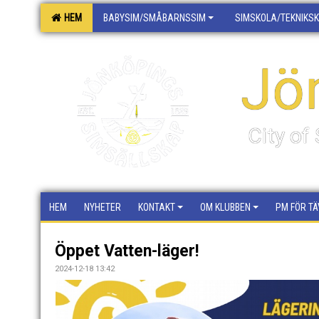
HEM
BABYSIM/SMÅBARNSSIM
SIMSKOLA/TEKNIKS
Jö
City o
HEM
NYHETER
KONTAKT
OM KLUBBEN
PM FÖR TÄ
Öppet Vatten-läger!
2024-12-18 13:42