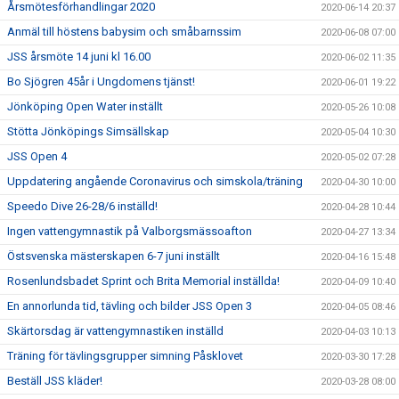
Årsmötesförhandlingar 2020
2020-06-14 20:37
Anmäl till höstens babysim och småbarnssim
2020-06-08 07:00
JSS årsmöte 14 juni kl 16.00
2020-06-02 11:35
Bo Sjögren 45år i Ungdomens tjänst!
2020-06-01 19:22
Jönköping Open Water inställt
2020-05-26 10:08
Stötta Jönköpings Simsällskap
2020-05-04 10:30
JSS Open 4
2020-05-02 07:28
Uppdatering angående Coronavirus och simskola/träning
2020-04-30 10:00
Speedo Dive 26-28/6 inställd!
2020-04-28 10:44
Ingen vattengymnastik på Valborgsmässoafton
2020-04-27 13:34
Östsvenska mästerskapen 6-7 juni inställt
2020-04-16 15:48
Rosenlundsbadet Sprint och Brita Memorial inställda!
2020-04-09 10:40
En annorlunda tid, tävling och bilder JSS Open 3
2020-04-05 08:46
Skärtorsdag är vattengymnastiken inställd
2020-04-03 10:13
Träning för tävlingsgrupper simning Påsklovet
2020-03-30 17:28
Beställ JSS kläder!
2020-03-28 08:00