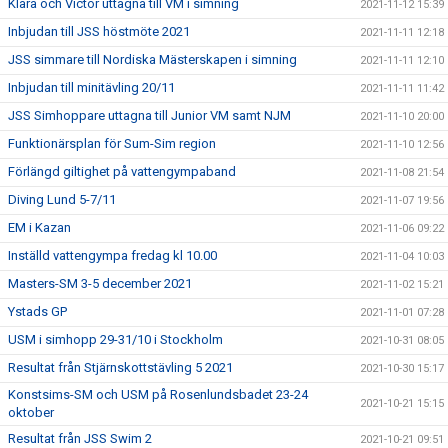
Klara och Victor uttagna till VM i simning
2021-11-12 15:39
Inbjudan till JSS höstmöte 2021
2021-11-11 12:18
JSS simmare till Nordiska Mästerskapen i simning
2021-11-11 12:10
Inbjudan till minitävling 20/11
2021-11-11 11:42
JSS Simhoppare uttagna till Junior VM samt NJM
2021-11-10 20:00
Funktionärsplan för Sum-Sim region
2021-11-10 12:56
Förlängd giltighet på vattengympaband
2021-11-08 21:54
Diving Lund 5-7/11
2021-11-07 19:56
EM i Kazan
2021-11-06 09:22
Inställd vattengympa fredag kl 10.00
2021-11-04 10:03
Masters-SM 3-5 december 2021
2021-11-02 15:21
Ystads GP
2021-11-01 07:28
USM i simhopp 29-31/10 i Stockholm
2021-10-31 08:05
Resultat från Stjärnskottstävling 5 2021
2021-10-30 15:17
Konstsims-SM och USM på Rosenlundsbadet 23-24
2021-10-21 15:15
oktober
Resultat från JSS Swim 2
2021-10-21 09:51