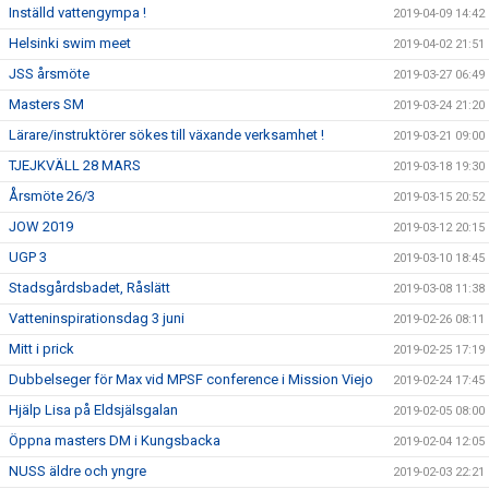
Inställd vattengympa !
2019-04-09 14:42
Helsinki swim meet
2019-04-02 21:51
JSS årsmöte
2019-03-27 06:49
Masters SM
2019-03-24 21:20
Lärare/instruktörer sökes till växande verksamhet !
2019-03-21 09:00
TJEJKVÄLL 28 MARS
2019-03-18 19:30
Årsmöte 26/3
2019-03-15 20:52
JOW 2019
2019-03-12 20:15
UGP 3
2019-03-10 18:45
Stadsgårdsbadet, Råslätt
2019-03-08 11:38
Vatteninspirationsdag 3 juni
2019-02-26 08:11
Mitt i prick
2019-02-25 17:19
Dubbelseger för Max vid MPSF conference i Mission Viejo
2019-02-24 17:45
Hjälp Lisa på Eldsjälsgalan
2019-02-05 08:00
Öppna masters DM i Kungsbacka
2019-02-04 12:05
NUSS äldre och yngre
2019-02-03 22:21