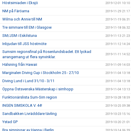
Höstsimiaden i Eksjö
2019-12-01 10:10
NM på Färöarna
2019-11-29 21:17
Wilma och Annie till NM
2019-11-19 06:31
Tre simmare till EM i Glasgow
2019-11-18 06:32
SM/JSM i Eskilstuna
2019-11-13 21:23
Inbjudan till JSS höstmöte
2019-11-12 14:24
Sumsim regionsfinal på Rosenlundsbadet. Ett lyckad
2019-11-11 14:52
arrangemang ut flera synvinklar.
Hälsning från Hawaii
2019-11-09 14:03
Marginalen Diving Cup i Stockholm 25 - 27/10
2019-11-04 13:18
Diving Lund i Lund 31/10 - 3/11
2019-11-04 13:18
Öppna Östsvenska Mästerskap i simhopp
2019-11-04 13:13
Funktionärslista Sum-Sim region
2019-10-28 18:59
INGEN SIMSKOLA V. 44!
2019-10-25 09:38
Sandbakken Livrädddare tävling
2019-10-23 15:16
Ystad GP
2019-10-20 21:01
Bra simningar av Hanna i Berlin
2019-10-14 06:39