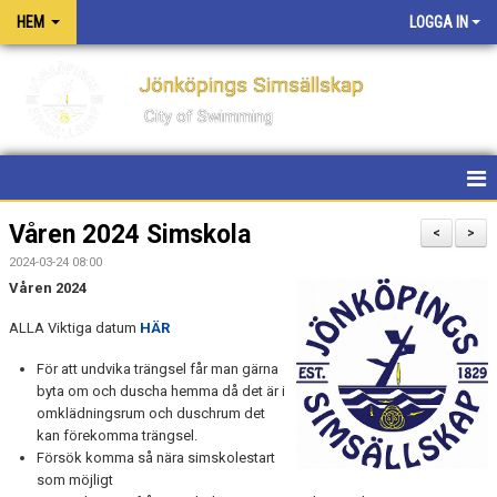
HEM
LOGGA IN
Jönköpings Simsällskap
City of Swimming
HEM
Våren 2024 Simskola
<
>
2024-03-24 08:00
NYHETER
Våren 2024
KONTAKT
ALLA Viktiga datum
HÄR
OM KLUBBEN
För att undvika trängsel får man gärna
byta om och duscha hemma då det är i
omklädningsrum och duschrum det
PM FÖR TÄVLINGAR OCH LÄGER
kan förekomma trängsel.
Försök komma så nära simskolestart
PRIVATLEKTIONER
som möjligt