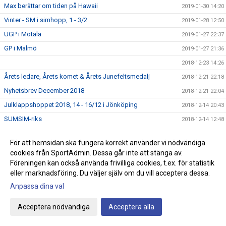
Max berättar om tiden på Hawaii
2019-01-30 14:20
Vinter - SM i simhopp, 1 - 3/2
2019-01-28 12:50
UGP i Motala
2019-01-27 22:37
GP i Malmö
2019-01-27 21:36
2018-12-23 14:26
Årets ledare, Årets komet & Årets Junefeltsmedalj
2018-12-21 22:18
Nyhetsbrev December 2018
2018-12-21 22:04
Julklappshoppet 2018, 14 - 16/12 i Jönköping
2018-12-14 20:43
SUMSIM-riks
2018-12-14 12:48
VM i simning
2018-12-12 17:38
För att hemsidan ska fungera korrekt använder vi nödvändiga
Nordiska Mästerskapen i simning
2018-12-08 07:50
cookies från SportAdmin. Dessa går inte att stänga av.
Klubbmästerskap i simning 2018-12-17
2018-12-04 14:34
Föreningen kan också använda frivilliga cookies, t.ex. för statistik
eller marknadsföring. Du väljer själv om du vill acceptera dessa.
NM/NJM i simhopp i Bergen 7 - 9/12
2018-12-03 13:35
Anpassa dina val
Simiaden i Nässjö
2018-12-02 16:55
Crawlkurser för vuxna
2018-11-30 13:41
Acceptera nödvändiga
Acceptera alla
Terminsfri simskola - den snabbaste vägen till
2018-11-30 13:24