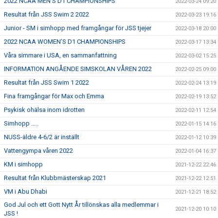
2022 NCAA MEN’S D1 CHAMPIONSHIPS
2022-03-24 09:20
Resultat från JSS Swim 2 2022
2022-03-23 19:16
Junior - SM i simhopp med framgångar för JSS tjejer
2022-03-18 20:00
2022 NCAA WOMEN’S D1 CHAMPIONSHIPS
2022-03-17 13:34
Våra simmare i USA, en sammanfattning
2022-03-02 15:25
INFORMATION ANGÅENDE SIMSKOLAN VÅREN 2022
2022-02-25 09:00
Resultat från JSS Swim 1 2022
2022-02-24 13:19
Fina framgångar för Max och Emma
2022-02-19 13:52
Psykisk ohälsa inom idrotten
2022-02-11 12:54
Simhopp .....
2022-01-15 14:16
NUSS-äldre 4-6/2 är inställt
2022-01-12 10:39
Vattengympa våren 2022
2022-01-04 16:37
KM i simhopp
2021-12-22 22:46
Resultat från Klubbmästerskap 2021
2021-12-22 12:51
VM i Abu Dhabi
2021-12-21 18:52
God Jul och ett Gott Nytt År tillönskas alla medlemmar i
2021-12-20 10:10
JSS !