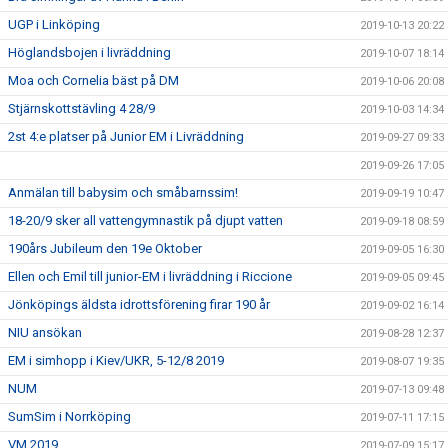
UGP i Linköping
2019-10-13 20:22
Höglandsbojen i livräddning
2019-10-07 18:14
Moa och Cornelia bäst på DM
2019-10-06 20:08
Stjärnskottstävling 4 28/9
2019-10-03 14:34
2st 4:e platser på Junior EM i Livräddning
2019-09-27 09:33
2019-09-26 17:05
Anmälan till babysim och småbarnssim!
2019-09-19 10:47
18-20/9 sker all vattengymnastik på djupt vatten
2019-09-18 08:59
190års Jubileum den 19e Oktober
2019-09-05 16:30
Ellen och Emil till junior-EM i livräddning i Riccione
2019-09-05 09:45
Jönköpings äldsta idrottsförening firar 190 år
2019-09-02 16:14
NIU ansökan
2019-08-28 12:37
EM i simhopp i Kiev/UKR, 5-12/8 2019
2019-08-07 19:35
NUM
2019-07-13 09:48
SumSim i Norrköping
2019-07-11 17:15
VM 2019
2019-07-09 15:17