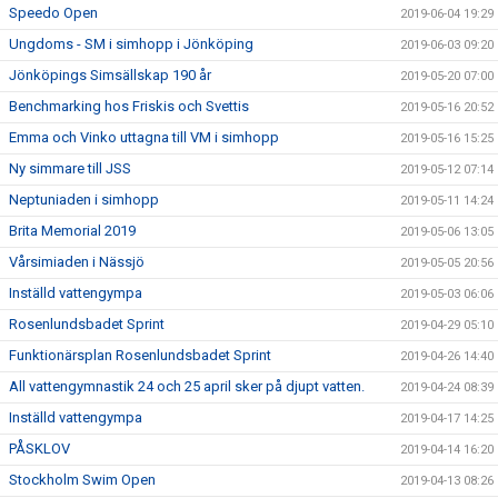
Speedo Open
2019-06-04 19:29
Ungdoms - SM i simhopp i Jönköping
2019-06-03 09:20
Jönköpings Simsällskap 190 år
2019-05-20 07:00
Benchmarking hos Friskis och Svettis
2019-05-16 20:52
Emma och Vinko uttagna till VM i simhopp
2019-05-16 15:25
Ny simmare till JSS
2019-05-12 07:14
Neptuniaden i simhopp
2019-05-11 14:24
Brita Memorial 2019
2019-05-06 13:05
Vårsimiaden i Nässjö
2019-05-05 20:56
Inställd vattengympa
2019-05-03 06:06
Rosenlundsbadet Sprint
2019-04-29 05:10
Funktionärsplan Rosenlundsbadet Sprint
2019-04-26 14:40
All vattengymnastik 24 och 25 april sker på djupt vatten.
2019-04-24 08:39
Inställd vattengympa
2019-04-17 14:25
PÅSKLOV
2019-04-14 16:20
Stockholm Swim Open
2019-04-13 08:26