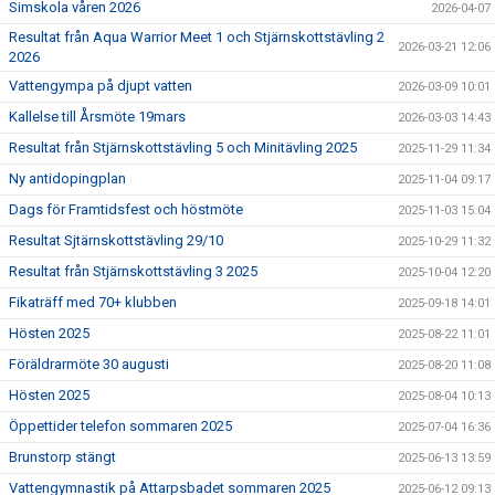
Simskola våren 2026
2026-04-07
Resultat från Aqua Warrior Meet 1 och Stjärnskottstävling 2
2026-03-21 12:06
2026
Vattengympa på djupt vatten
2026-03-09 10:01
Kallelse till Årsmöte 19mars
2026-03-03 14:43
Resultat från Stjärnskottstävling 5 och Minitävling 2025
2025-11-29 11:34
Ny antidopingplan
2025-11-04 09:17
Dags för Framtidsfest och höstmöte
2025-11-03 15:04
Resultat Sjtärnskottstävling 29/10
2025-10-29 11:32
Resultat från Stjärnskottstävling 3 2025
2025-10-04 12:20
Fikaträff med 70+ klubben
2025-09-18 14:01
Hösten 2025
2025-08-22 11:01
Föräldrarmöte 30 augusti
2025-08-20 11:08
Hösten 2025
2025-08-04 10:13
Öppettider telefon sommaren 2025
2025-07-04 16:36
Brunstorp stängt
2025-06-13 13:59
Vattengymnastik på Attarpsbadet sommaren 2025
2025-06-12 09:13