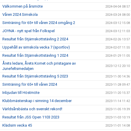
Välkommen på årsmöte
2024-04-04 08:57
Våren 2024 Simskola
2024-03-24 08:00
Simträning för 65+ till våren 2024 omgång 2
2024-03-12 15:08
JOYNA - nytt spel från Folkspel
2024-03-12 11:03
Resultat från Stjärnskottstävling 2 2024
2024-02-26 13:57
Uppehåll av simskola vecka 7 (sportlov)
2024-02-07 11:55
Resultat från Stjärnskottstävling 1 2024
2024-01-29 11:05
Årets ledare, Årets Komet och pristagare av
2023-12-12 20:10
Junefeltsmedaljen
Resultat från Stjärnskottstävling 5 2023
2023-11-30 14:36
Simträning för 65+ till våren 2024
2023-11-28 09:47
Inbjudan till Höstmöte
2023-11-20 15:37
Klubbmästerskap i simning 14 december
2023-11-14 11:42
Världsårsbästa och svenskt rekord!
2023-11-05 19:39
Resultat från JSS Open 1103 2023
2023-11-03 10:19
Klädsim vecka 45
2023-11-01 14:08