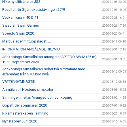
Niko ny elittränare i JSS
2020-10-05 22:00
Resultat för Stjärnskottstävlingen 27/9
2020-10-01 10:49
Veckan vara v. 40 & 41
2020-09-28 16:01
Swedish Swim Games
2020-09-26 17:59
Speedo Swim 2020
2020-09-20 06:41
Marcus äger mittuppslaget ....
2020-09-11 06:10
INFORMATION ANGÅENDE RIG/NIU
2020-08-31 17:15
Jönköpings Simsällskap arrangerar SPEEDO SWIM (25 m)
2020-08-31 13:31
19-20 september 2020
Jönköpings Simsällskap söker två simtränare med
2020-08-12 09:03
erfarenhet från SM/JSM nivå.
VATTENGYMNASTIK
2020-08-12 08:58
Anmälan till Höstens simskolor
2020-08-03 15:23
Simningen mellan Visingsö och Jönköping
2020-08-02 14:55
Öppettider sommaren 2020
2020-07-07 10:32
Riksmästerskapen i simning
2020-06-25 18:39
Nyhetsbrev Juni 2020
2020-06-15 16:05