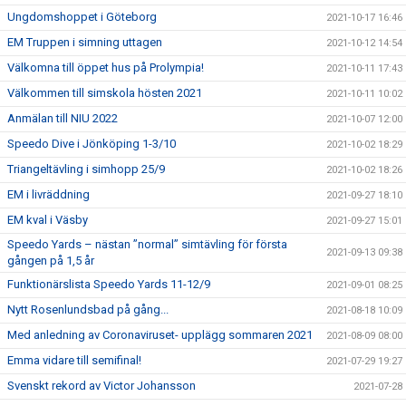
Ungdomshoppet i Göteborg
2021-10-17 16:46
EM Truppen i simning uttagen
2021-10-12 14:54
Välkomna till öppet hus på Prolympia!
2021-10-11 17:43
Välkommen till simskola hösten 2021
2021-10-11 10:02
Anmälan till NIU 2022
2021-10-07 12:00
Speedo Dive i Jönköping 1-3/10
2021-10-02 18:29
Triangeltävling i simhopp 25/9
2021-10-02 18:26
EM i livräddning
2021-09-27 18:10
EM kval i Väsby
2021-09-27 15:01
Speedo Yards – nästan ”normal” simtävling för första
2021-09-13 09:38
gången på 1,5 år
Funktionärslista Speedo Yards 11-12/9
2021-09-01 08:25
Nytt Rosenlundsbad på gång...
2021-08-18 10:09
Med anledning av Coronaviruset- upplägg sommaren 2021
2021-08-09 08:00
Emma vidare till semifinal!
2021-07-29 19:27
Svenskt rekord av Victor Johansson
2021-07-28