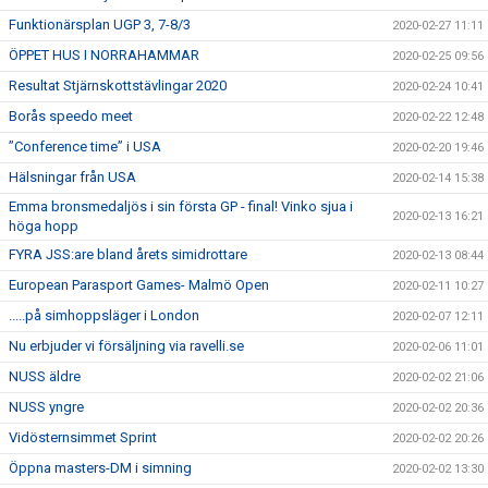
Funktionärsplan UGP 3, 7-8/3
2020-02-27 11:11
ÖPPET HUS I NORRAHAMMAR
2020-02-25 09:56
Resultat Stjärnskottstävlingar 2020
2020-02-24 10:41
Borås speedo meet
2020-02-22 12:48
”Conference time” i USA
2020-02-20 19:46
Hälsningar från USA
2020-02-14 15:38
Emma bronsmedaljös i sin första GP - final! Vinko sjua i
2020-02-13 16:21
höga hopp
FYRA JSS:are bland årets simidrottare
2020-02-13 08:44
European Parasport Games- Malmö Open
2020-02-11 10:27
.....på simhoppsläger i London
2020-02-07 12:11
Nu erbjuder vi försäljning via ravelli.se
2020-02-06 11:01
NUSS äldre
2020-02-02 21:06
NUSS yngre
2020-02-02 20:36
Vidösternsimmet Sprint
2020-02-02 20:26
Öppna masters-DM i simning
2020-02-02 13:30