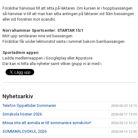
Föräldrar hänvisas till att sitta på läktaren. Om kursen är i hoppbassängen
så hänvisar vi till att man kan sitta antingen på läktaren vid 50m bassängen
eller vid fönstren mot scandic.
Norrahammar Sportcenter: STARTAR 15/1
Möt upp simläraren inne vid bassängen.
Föräldrar får under lektionstid vänta i rummet bakom barnbassängen.
Sportadmin appen
Ladda medlemsappen i Googleplay eller Appstore.
Där kan ni hitta alla nyheter samt vilken grupp ni är med i.
Nyhetsarkiv
Telefon Öppettider Sommaren
2026-06-23 10:15
Simskola hösten 2026
2026-06-17 13:09
Missa inte att anmäla er till sommarens simskolor!
2026-05-12 10:27
SOMMARLOVSKUL 2026
2026-04-15 12:45