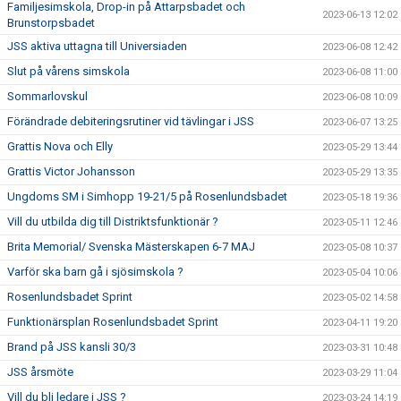
Familjesimskola, Drop-in på Attarpsbadet och
2023-06-13 12:02
Brunstorpsbadet
JSS aktiva uttagna till Universiaden
2023-06-08 12:42
Slut på vårens simskola
2023-06-08 11:00
Sommarlovskul
2023-06-08 10:09
Förändrade debiteringsrutiner vid tävlingar i JSS
2023-06-07 13:25
Grattis Nova och Elly
2023-05-29 13:44
Grattis Victor Johansson
2023-05-29 13:35
Ungdoms SM i Simhopp 19-21/5 på Rosenlundsbadet
2023-05-18 19:36
Vill du utbilda dig till Distriktsfunktionär ?
2023-05-11 12:46
Brita Memorial/ Svenska Mästerskapen 6-7 MAJ
2023-05-08 10:37
Varför ska barn gå i sjösimskola ?
2023-05-04 10:06
Rosenlundsbadet Sprint
2023-05-02 14:58
Funktionärsplan Rosenlundsbadet Sprint
2023-04-11 19:20
Brand på JSS kansli 30/3
2023-03-31 10:48
JSS årsmöte
2023-03-29 11:04
Vill du bli ledare i JSS ?
2023-03-24 14:19