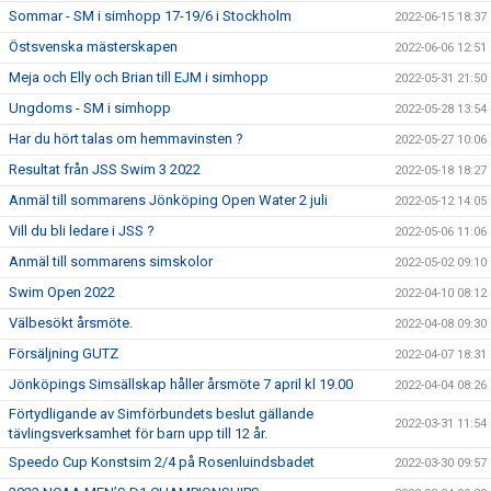
Sommar - SM i simhopp 17-19/6 i Stockholm
2022-06-15 18:37
Östsvenska mästerskapen
2022-06-06 12:51
Meja och Elly och Brian till EJM i simhopp
2022-05-31 21:50
Ungdoms - SM i simhopp
2022-05-28 13:54
Har du hört talas om hemmavinsten ?
2022-05-27 10:06
Resultat från JSS Swim 3 2022
2022-05-18 18:27
Anmäl till sommarens Jönköping Open Water 2 juli
2022-05-12 14:05
Vill du bli ledare i JSS ?
2022-05-06 11:06
Anmäl till sommarens simskolor
2022-05-02 09:10
Swim Open 2022
2022-04-10 08:12
Välbesökt årsmöte.
2022-04-08 09:30
Försäljning GUTZ
2022-04-07 18:31
Jönköpings Simsällskap håller årsmöte 7 april kl 19.00
2022-04-04 08:26
Förtydligande av Simförbundets beslut gällande
2022-03-31 11:54
tävlingsverksamhet för barn upp till 12 år.
Speedo Cup Konstsim 2/4 på Rosenluindsbadet
2022-03-30 09:57