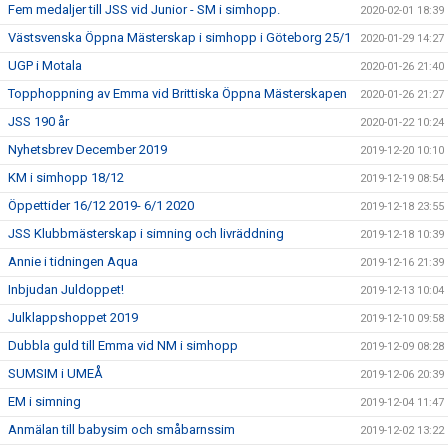
Fem medaljer till JSS vid Junior - SM i simhopp.
2020-02-01 18:39
Västsvenska Öppna Mästerskap i simhopp i Göteborg 25/1
2020-01-29 14:27
UGP i Motala
2020-01-26 21:40
Topphoppning av Emma vid Brittiska Öppna Mästerskapen
2020-01-26 21:27
JSS 190 år
2020-01-22 10:24
Nyhetsbrev December 2019
2019-12-20 10:10
KM i simhopp 18/12
2019-12-19 08:54
Öppettider 16/12 2019- 6/1 2020
2019-12-18 23:55
JSS Klubbmästerskap i simning och livräddning
2019-12-18 10:39
Annie i tidningen Aqua
2019-12-16 21:39
Inbjudan Juldoppet!
2019-12-13 10:04
Julklappshoppet 2019
2019-12-10 09:58
Dubbla guld till Emma vid NM i simhopp
2019-12-09 08:28
SUMSIM i UMEÅ
2019-12-06 20:39
EM i simning
2019-12-04 11:47
Anmälan till babysim och småbarnssim
2019-12-02 13:22