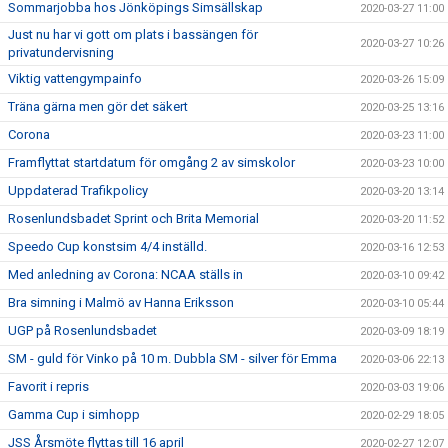
Sommarjobba hos Jönköpings Simsällskap
2020-03-27 11:00
Just nu har vi gott om plats i bassängen för
2020-03-27 10:26
privatundervisning
Viktig vattengympainfo
2020-03-26 15:09
Träna gärna men gör det säkert
2020-03-25 13:16
Corona
2020-03-23 11:00
Framflyttat startdatum för omgång 2 av simskolor
2020-03-23 10:00
Uppdaterad Trafikpolicy
2020-03-20 13:14
Rosenlundsbadet Sprint och Brita Memorial
2020-03-20 11:52
Speedo Cup konstsim 4/4 inställd.
2020-03-16 12:53
Med anledning av Corona: NCAA ställs in
2020-03-10 09:42
Bra simning i Malmö av Hanna Eriksson
2020-03-10 05:44
UGP på Rosenlundsbadet
2020-03-09 18:19
SM - guld för Vinko på 10 m. Dubbla SM - silver för Emma
2020-03-06 22:13
Favorit i repris
2020-03-03 19:06
Gamma Cup i simhopp
2020-02-29 18:05
JSS Årsmöte flyttas till 16 april
2020-02-27 12:07