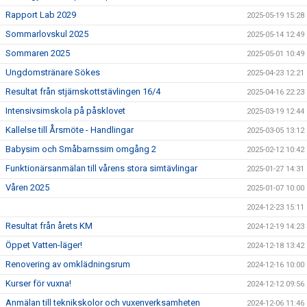
Rapport Lab 2029
2025-05-19 15:28
Sommarlovskul 2025
2025-05-14 12:49
Sommaren 2025
2025-05-01 10:49
Ungdomstränare Sökes
2025-04-23 12:21
Resultat från stjärnskottstävlingen 16/4
2025-04-16 22:23
Intensivsimskola på påsklovet
2025-03-19 12:44
Kallelse till Årsmöte - Handlingar
2025-03-05 13:12
Babysim och Småbarnssim omgång 2
2025-02-12 10:42
Funktionärsanmälan till vårens stora simtävlingar
2025-01-27 14:31
Våren 2025
2025-01-07 10:00
2024-12-23 15:11
Resultat från årets KM
2024-12-19 14:23
Öppet Vatten-läger!
2024-12-18 13:42
Renovering av omklädningsrum
2024-12-16 10:00
Kurser för vuxna!
2024-12-12 09:56
Anmälan till teknikskolor och vuxenverksamheten
2024-12-06 11:46