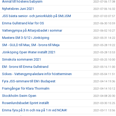
Anmäl till höstens babysim
2021-07-06 17:38
Nyhetsbrev Juni 2021
2021-07-06 16:32
JSS bästa senior- och juniorklubb på SM/JSM
2021-07-03 07:57
Emma Gullstrand klar för OS
2021-06-30 10:59
Vattengympa på Attarpsbadet i sommar
2021-06-02 10:27
Masters-SM 3-5/12 i Jönköping
2021-05-31 14:22
SM - GULD till Max, SM - brons till Meja
2021-05-28 19:22
Jönköping Open Water inställt 2021
2021-05-28 13:53
Simskola sommaren 2021
2021-05-25 10:00
EM - brons till Emma Gullstrand
2021-05-16 11:00
Sökes - Vattengympaledare inför höstterminen
2021-05-04 11:51
Fyra JSS-simmare till EM i Budapest
2021-04-14 19:36
Framgångar för Klara Thormalm
2021-04-14 10:12
Stockholm Swim Open
2021-04-08 20:30
Rosenlundsbadet Sprint inställt
2021-03-30 15:25
Emma fyra på 3 m och nia på 1 m vid NCAA!
2021-03-11 13:56