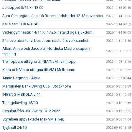
Juldoppet 5/12 kl. 18.00
2022-11-15 09:40
Sum-Sim regionsfinal på Rosenlundsbadet 12-13 november
2022-11-14 14:05
Kallelse till FIKA-TRÄFF
2022-11-14 09:52
Vattengymnastik 14/11 Kl 17.25 inställd pga sjukdom .
2022-11-14 09:05
24 november tar vi beslut om nästa års verksamhet.
2022-11-11 13:46
Albin, Annie och Jacob till Nordiska Mästerskapen i
2022-11-08 13:57
simning.
Tre hoppare uttagna till NM/NJM i simhopp
2022-11-08 13:16
Klara och Victor uttagna till VM i Melbourne
2022-11-08 10:32
Annie Hegmegi i Aqua
2022-11-07 09:44
Marginalen Bank Diving Cup I Stockholm
2022-10-31 16:39
INGEN SIMSKOLA v 44
2022-10-31 10:13
Triangeltävling 15/10
2022-10-15 13:49
Resultat från JSS Swim 1012 2022
2022-10-12 19:35
Styrelsen uppvaktade Max VM silver.
2022-10-06 14:04
Tjejkväll 24/10
2022-09-30 16:18