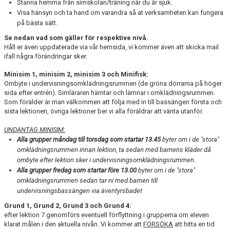
Stanna hemma från simskolan/träning när du är sjuk.
BOKNING SIMSKOLA
Visa hänsyn och ta hand om varandra så at verksamheten kan fungera
på bästa sätt.
KALENDER
Se nedan vad som gäller för respektive nivå.
Håll er även uppdaterade via vår hemsida, vi kommer även att skicka mail
WEBSHOP
ifall några förändringar sker.
Minisim 1, minisim 2, minisim 3 och Minifisk:
Ombyte i undervisningsomklädningsrummen (de gröna dörrarna på höger
sida efter entrén). Simläraren hämtar och lämnar i omklädningsrummen.
Som förälder är man välkommen att följa med in till bassängen första och
sista lektionen, övriga lektioner ber vi alla föräldrar att vänta utanför.
UNDANTAG MINISIM:
Alla grupper måndag till torsdag som startar 13.45
byter om i de "stora"
omklädningsrummen innan lektion, ta sedan med barnens kläder då
ombyte efter lektion sker i undervisningsomklädningsrummen.
Alla grupper fredag som startar före 13.00
byter om i de "stora"
omklädningsrummen sedan tar ni med barnen till
undervisningsbassängen via äventyrsbadet
Grund 1, Grund 2, Grund 3 och Grund 4:
efter lektion 7 genomförs eventuell förflyttning i grupperna om eleven
klarat målen i den aktuella nivån. Vi kommer att
FÖRSÖKA
att hitta en tid