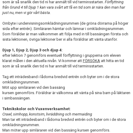
som är så snarlik den tid ni har anmält till vid terminsstarten.
Förflyttning
från Grund 4 till Djup 1 kan vara svårt att få en tid som är nära den man har
just nu, men vi gör vårt bästa.
Ombyte i undervisningsomklädningsrummen (de gröna dörrarna på höger
sida efter entrén). Simläraren hämtar och lämnar i omklädningsrummen.
Som förälder är man välkommen att följa med in till bassängen första och
sista lektionen, övriga lektioner ber vi alla föräldrar att vänta utanför.
Djup 1, Djup 2, Djup 3 och djup 4:
efter lektion 7 genomförs eventuell förflyttning i grupperna om eleven
klarat målen i den aktuella nivån. Vi kommer att
FÖRSÖKA
att hitta en tid
som är så snarlik den tid ni har anmält till vid terminsstarten.
Tag ett inträdesband i lådorna bredvid entrén och byter om i de stora
omklädningsrummen.
Möt upp simläraren vid den bassäng
kursen genomförs. Föräldrar är välkomna att vänta på sina barn på läktaren
i simbassängen.
Teknikskolor och Vuxenverksamhet:
Crawl, simhopp, konstsim, livräddning och mermaiding
Man tar ett inträdesband i lådorna bredvid entrén och byter om i de stora
omklädningsrummen.
Man möter upp simläraren vid den bassäng kursen genomförs.