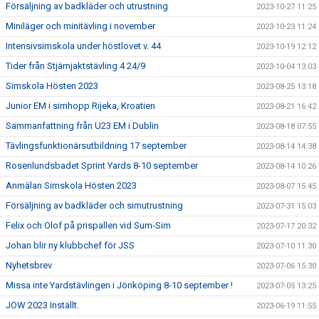
Försäljning av badkläder och utrustning
2023-10-27 11:25
Miniläger och minitävling i november
2023-10-23 11:24
Intensivsimskola under höstlovet v. 44
2023-10-19 12:12
Tider från Stjärnjaktstävling 4 24/9
2023-10-04 13:03
Simskola Hösten 2023
2023-08-25 13:18
Junior EM i simhopp Rijeka, Kroatien
2023-08-21 16:42
Sammanfattning från U23 EM i Dublin
2023-08-18 07:55
Tävlingsfunktionärsutbildning 17 september
2023-08-14 14:38
Rosenlundsbadet Sprint Yards 8-10 september
2023-08-14 10:26
Anmälan Simskola Hösten 2023
2023-08-07 15:45
Försäljning av badkläder och simutrustning
2023-07-31 15:03
Felix och Olof på prispallen vid Sum-Sim
2023-07-17 20:32
Johan blir ny klubbchef för JSS
2023-07-10 11:30
Nyhetsbrev
2023-07-06 15:30
Missa inte Yardstävlingen i Jönköping 8-10 september !
2023-07-05 13:25
JOW 2023 Inställt.
2023-06-19 11:55