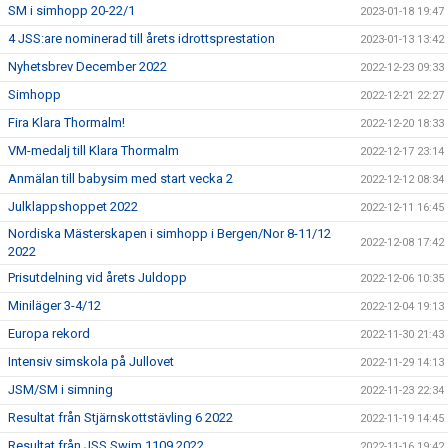
SM i simhopp 20-22/1
2023-01-18 19:47
4 JSS:are nominerad till årets idrottsprestation
2023-01-13 13:42
Nyhetsbrev December 2022
2022-12-23 09:33
Simhopp
2022-12-21 22:27
Fira Klara Thormalm!
2022-12-20 18:33
VM-medalj till Klara Thormalm
2022-12-17 23:14
Anmälan till babysim med start vecka 2
2022-12-12 08:34
Julklappshoppet 2022
2022-12-11 16:45
Nordiska Mästerskapen i simhopp i Bergen/Nor 8-11/12
2022-12-08 17:42
2022
Prisutdelning vid årets Juldopp
2022-12-06 10:35
Miniläger 3-4/12
2022-12-04 19:13
Europa rekord
2022-11-30 21:43
Intensiv simskola på Jullovet
2022-11-29 14:13
JSM/SM i simning
2022-11-23 22:34
Resultat från Stjärnskottstävling 6 2022
2022-11-19 14:45
Resultat från JSS Swim 1109 2022
2022-11-16 19:42