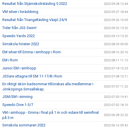
Resultat från Stjärnskottstävling 5 2022
2022-09-28 12:44
VM silver i livräddning
2022-09-27 18:44
Resultat från Triangeltävling Växjö 24/9
2022-09-26 10:09
Tider från JSS Swim!
2022-09-22 13:32
Speedo Yards 2022
2022-09-13 13:25
Simskola hösten 2022
2022-08-29 09:00
EM silver till Emma i simhopp i Rom
2022-08-16 20:16
EM i Rom
2022-08-11 11:15
Junior EM i simhopp
2022-07-18 15:23
JSSare uttagna till EM 11-17/8 i Rom
2022-07-08 10:11
En riktigt skön badsommar tillönskas alla medlemmar i
2022-07-07 11:22
Jönköpings Simsällskap.
JSM/SM i simning
2022-07-03 19:41
Speedo Dive 1-3/7
2022-07-02 18:10
VM i simhopp - Emma i final på 1 m och vidare till semifinal
2022-06-28 22:22
på 3 m
Simskola sommaren 2022
2022-06-16 09:42