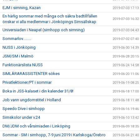
EJM i simning, Kazan
2019-07-03 17:13
En härlig sommar med många och säkra badtillfällen
2019-07-03 16:32
önskar vi alla medlemmar i Jönköpings Simsällskap
Universiaden i Neapel (simhopp och simning)
2019-07-03 04:43
Sommarlov.........
2019-07-02 07:40
NUSS i Jönköping
2019-06-30 14:39
JSM/SM i Malmö
2019-06-28 20:15
Funktionärslista NUSS
2019-06-24 14:58
SIMLÄRARASSISTENTER sökes
2019-06-20 11:06
Privatlektioner/PT i sommar
2019-06-19 08:25
Boka in JSS-kalaset i din kalender 31/8!
2019-06-18 17:00
Job vann ungdomstitel i Holland
2019-06-18 11:48
Speedo Dive i simhopp
2019-06-16 19:46
Simskolor under v.24
2019-06-10 13:42
DM/JDM och vårsimiaden i Linköping
2019-06-09 18:35
Sommar - SM i simhopp, 7-9 juni 2019 i Karlskoga/Örebro
2019-06-04 21:40