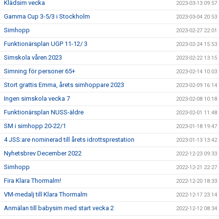
Klädsim vecka
2023-03-13 09:57
Gamma Cup 3-5/3 i Stockholm
2023-03-04 20:53
Simhopp
2023-02-27 22:01
Funktionärsplan UGP 11-12/ 3
2023-02-24 15:53
Simskola våren 2023
2023-02-22 13:15
Simning för personer 65+
2023-02-14 10:03
Stort grattis Emma, årets simhoppare 2023
2023-02-09 16:14
Ingen simskola vecka 7
2023-02-08 10:18
Funktionärsplan NUSS-äldre
2023-02-01 11:48
SM i simhopp 20-22/1
2023-01-18 19:47
4 JSS:are nominerad till årets idrottsprestation
2023-01-13 13:42
Nyhetsbrev December 2022
2022-12-23 09:33
Simhopp
2022-12-21 22:27
Fira Klara Thormalm!
2022-12-20 18:33
VM-medalj till Klara Thormalm
2022-12-17 23:14
Anmälan till babysim med start vecka 2
2022-12-12 08:34