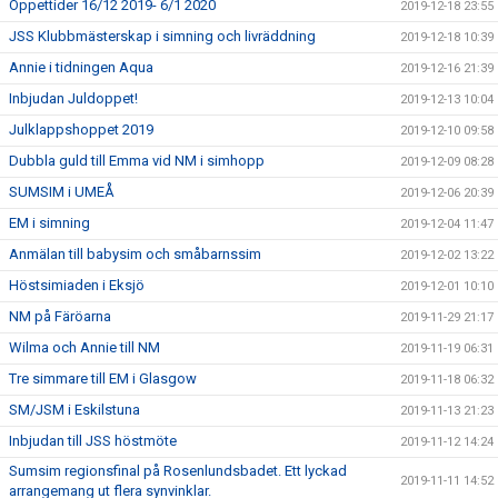
Öppettider 16/12 2019- 6/1 2020
2019-12-18 23:55
JSS Klubbmästerskap i simning och livräddning
2019-12-18 10:39
Annie i tidningen Aqua
2019-12-16 21:39
Inbjudan Juldoppet!
2019-12-13 10:04
Julklappshoppet 2019
2019-12-10 09:58
Dubbla guld till Emma vid NM i simhopp
2019-12-09 08:28
SUMSIM i UMEÅ
2019-12-06 20:39
EM i simning
2019-12-04 11:47
Anmälan till babysim och småbarnssim
2019-12-02 13:22
Höstsimiaden i Eksjö
2019-12-01 10:10
NM på Färöarna
2019-11-29 21:17
Wilma och Annie till NM
2019-11-19 06:31
Tre simmare till EM i Glasgow
2019-11-18 06:32
SM/JSM i Eskilstuna
2019-11-13 21:23
Inbjudan till JSS höstmöte
2019-11-12 14:24
Sumsim regionsfinal på Rosenlundsbadet. Ett lyckad
2019-11-11 14:52
arrangemang ut flera synvinklar.