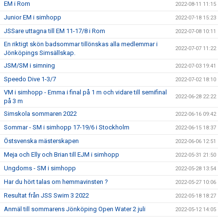
EM i Rom
2022-08-11 11:15
Junior EM i simhopp
2022-07-18 15:23
JSSare uttagna till EM 11-17/8 i Rom
2022-07-08 10:11
En riktigt skön badsommar tillönskas alla medlemmar i
2022-07-07 11:22
Jönköpings Simsällskap.
JSM/SM i simning
2022-07-03 19:41
Speedo Dive 1-3/7
2022-07-02 18:10
VM i simhopp - Emma i final på 1 m och vidare till semifinal
2022-06-28 22:22
på 3 m
Simskola sommaren 2022
2022-06-16 09:42
Sommar - SM i simhopp 17-19/6 i Stockholm
2022-06-15 18:37
Östsvenska mästerskapen
2022-06-06 12:51
Meja och Elly och Brian till EJM i simhopp
2022-05-31 21:50
Ungdoms - SM i simhopp
2022-05-28 13:54
Har du hört talas om hemmavinsten ?
2022-05-27 10:06
Resultat från JSS Swim 3 2022
2022-05-18 18:27
Anmäl till sommarens Jönköping Open Water 2 juli
2022-05-12 14:05