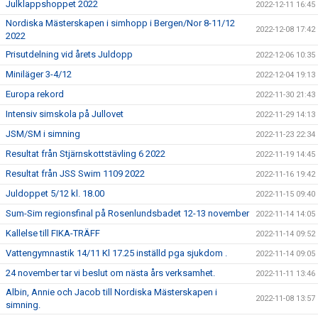
Julklappshoppet 2022
2022-12-11 16:45
Nordiska Mästerskapen i simhopp i Bergen/Nor 8-11/12
2022-12-08 17:42
2022
Prisutdelning vid årets Juldopp
2022-12-06 10:35
Miniläger 3-4/12
2022-12-04 19:13
Europa rekord
2022-11-30 21:43
Intensiv simskola på Jullovet
2022-11-29 14:13
JSM/SM i simning
2022-11-23 22:34
Resultat från Stjärnskottstävling 6 2022
2022-11-19 14:45
Resultat från JSS Swim 1109 2022
2022-11-16 19:42
Juldoppet 5/12 kl. 18.00
2022-11-15 09:40
Sum-Sim regionsfinal på Rosenlundsbadet 12-13 november
2022-11-14 14:05
Kallelse till FIKA-TRÄFF
2022-11-14 09:52
Vattengymnastik 14/11 Kl 17.25 inställd pga sjukdom .
2022-11-14 09:05
24 november tar vi beslut om nästa års verksamhet.
2022-11-11 13:46
Albin, Annie och Jacob till Nordiska Mästerskapen i
2022-11-08 13:57
simning.