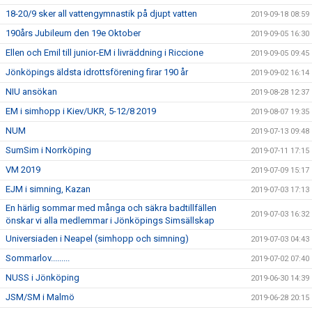
18-20/9 sker all vattengymnastik på djupt vatten
2019-09-18 08:59
190års Jubileum den 19e Oktober
2019-09-05 16:30
Ellen och Emil till junior-EM i livräddning i Riccione
2019-09-05 09:45
Jönköpings äldsta idrottsförening firar 190 år
2019-09-02 16:14
NIU ansökan
2019-08-28 12:37
EM i simhopp i Kiev/UKR, 5-12/8 2019
2019-08-07 19:35
NUM
2019-07-13 09:48
SumSim i Norrköping
2019-07-11 17:15
VM 2019
2019-07-09 15:17
EJM i simning, Kazan
2019-07-03 17:13
En härlig sommar med många och säkra badtillfällen
2019-07-03 16:32
önskar vi alla medlemmar i Jönköpings Simsällskap
Universiaden i Neapel (simhopp och simning)
2019-07-03 04:43
Sommarlov.........
2019-07-02 07:40
NUSS i Jönköping
2019-06-30 14:39
JSM/SM i Malmö
2019-06-28 20:15