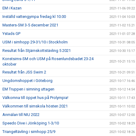
EM i Kazan
2021-11-06 09:22
Inställd vattengympa fredag kl 10.00
2021-11-04 10:03
Masters-SM 3-5 december 2021
2021-11-02 15:21
Ystads GP
2021-11-01 07:28
USM i simhopp 29-31/10 i Stockholm
2021-10-31 08:05
Resultat från Stjärnskottstävling 5 2021
2021-10-30 15:17
Konstsims-SM och USM på Rosenlundsbadet 23-24
2021-10-21 15:15
oktober
Resultat från JSS Swim 2
2021-10-21 09:51
Ungdomshoppet i Göteborg
2021-10-17 16:46
EM Truppen i simning uttagen
2021-10-12 14:54
Välkomna till öppet hus på Prolympia!
2021-10-11 17:43
Välkommen till simskola hösten 2021
2021-10-11 10:02
Anmälan till NIU 2022
2021-10-07 12:00
Speedo Dive i Jönköping 1-3/10
2021-10-02 18:29
Triangeltävling i simhopp 25/9
2021-10-02 18:26