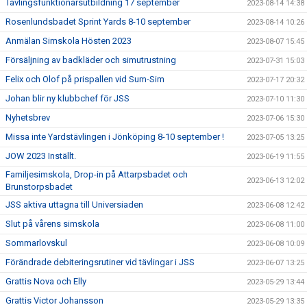
Tävlingsfunktionärsutbildning 17 september
2023-08-14 14:38
Rosenlundsbadet Sprint Yards 8-10 september
2023-08-14 10:26
Anmälan Simskola Hösten 2023
2023-08-07 15:45
Försäljning av badkläder och simutrustning
2023-07-31 15:03
Felix och Olof på prispallen vid Sum-Sim
2023-07-17 20:32
Johan blir ny klubbchef för JSS
2023-07-10 11:30
Nyhetsbrev
2023-07-06 15:30
Missa inte Yardstävlingen i Jönköping 8-10 september !
2023-07-05 13:25
JOW 2023 Inställt.
2023-06-19 11:55
Familjesimskola, Drop-in på Attarpsbadet och
2023-06-13 12:02
Brunstorpsbadet
JSS aktiva uttagna till Universiaden
2023-06-08 12:42
Slut på vårens simskola
2023-06-08 11:00
Sommarlovskul
2023-06-08 10:09
Förändrade debiteringsrutiner vid tävlingar i JSS
2023-06-07 13:25
Grattis Nova och Elly
2023-05-29 13:44
Grattis Victor Johansson
2023-05-29 13:35