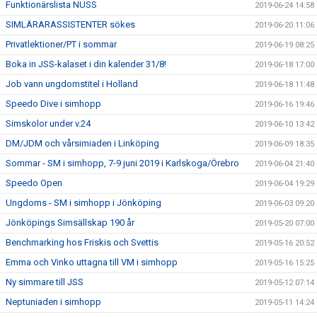
Funktionärslista NUSS
2019-06-24 14:58
SIMLÄRARASSISTENTER sökes
2019-06-20 11:06
Privatlektioner/PT i sommar
2019-06-19 08:25
Boka in JSS-kalaset i din kalender 31/8!
2019-06-18 17:00
Job vann ungdomstitel i Holland
2019-06-18 11:48
Speedo Dive i simhopp
2019-06-16 19:46
Simskolor under v.24
2019-06-10 13:42
DM/JDM och vårsimiaden i Linköping
2019-06-09 18:35
Sommar - SM i simhopp, 7-9 juni 2019 i Karlskoga/Örebro
2019-06-04 21:40
Speedo Open
2019-06-04 19:29
Ungdoms - SM i simhopp i Jönköping
2019-06-03 09:20
Jönköpings Simsällskap 190 år
2019-05-20 07:00
Benchmarking hos Friskis och Svettis
2019-05-16 20:52
Emma och Vinko uttagna till VM i simhopp
2019-05-16 15:25
Ny simmare till JSS
2019-05-12 07:14
Neptuniaden i simhopp
2019-05-11 14:24