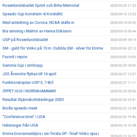
Rosenlundsbadet Sprint och Brita Memorial
2020-03-20 11:52
Speedo Cup konstsim 4/4 inställd.
2020-03-16 12:53
Med anledning av Corona: NCAA ställs in
2020-03-10 09:42
Bra simning i Malmö av Hanna Eriksson
2020-03-10 05:44
UGP på Rosenlundsbadet
2020-03-09 18:19
SM - guld för Vinko på 10 m. Dubbla SM - silver för Emma
2020-03-06 22:13
Favorit i repris
2020-03-03 19:06
Gamma Cup i simhopp
2020-02-29 18:05
JSS Årsmöte flyttas till 16 april
2020-02-27 12:07
Funktionärsplan UGP 3, 7-8/3
2020-02-27 11:11
ÖPPET HUS I NORRAHAMMAR
2020-02-25 09:56
Resultat Stjärnskottstävlingar 2020
2020-02-24 10:41
Borås speedo meet
2020-02-22 12:48
”Conference time” i USA
2020-02-20 19:46
Hälsningar från USA
2020-02-14 15:38
Emma bronsmedaljös i sin första GP - final! Vinko sjua i
2020-02-13 16:21