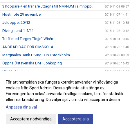
3 hoppare + en tränare uttagna till NM/NJM i simhopp!
2018-11-09 09:37
Höstmöte 29 november
2018-11-07 14:41
Juldoppet 20/12
2018-11-06 10:38
Diving Lund 1-4/11
2018-11-06 10:12
Träff med Torgny ”Tojje” Wirén.
2018-10-31 13:45
ÄNDRAD DAG FÖR SIMSKOLA
2018-10-29 11:40
Marginalen Bank Diving Cup i Stockholm
2018-10-29 09:33
Öppna Östsvenska DM i Jönköping
2018-10-20 16:42
UGP 1 i Västervik
2018-10-16 19:44
ANMÄLAN TILL BABYSIM OCH SMÅBARNSSIM
2018-10-15 09:08
För att hemsidan ska fungera korrekt använder vi nödvändiga
Bilfärja vs Victor Johansson
cookies från SportAdmin. Dessa går inte att stänga av.
2018-10-14 04:29
Föreningen kan också använda frivilliga cookies, t.ex. för statistik
Ny tid för minisim på söndagar
2018-10-11 19:10
eller marknadsföring. Du väljer själv om du vill acceptera dessa.
Östsvenska mästerskapen
2018-10-07 20:18
Anpassa dina val
HÖSTLOVSKUL 2018
2018-10-05 10:22
Acceptera nödvändiga
Acceptera alla
LeWa-cup
2018-10-02 08:01
Vinnare vid sponsorsimsportslotteriet
2018-09-28 10:53