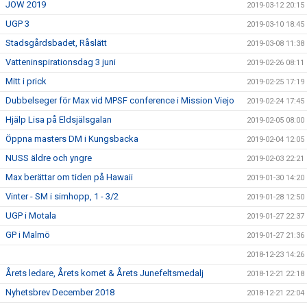
JOW 2019
2019-03-12 20:15
UGP 3
2019-03-10 18:45
Stadsgårdsbadet, Råslätt
2019-03-08 11:38
Vatteninspirationsdag 3 juni
2019-02-26 08:11
Mitt i prick
2019-02-25 17:19
Dubbelseger för Max vid MPSF conference i Mission Viejo
2019-02-24 17:45
Hjälp Lisa på Eldsjälsgalan
2019-02-05 08:00
Öppna masters DM i Kungsbacka
2019-02-04 12:05
NUSS äldre och yngre
2019-02-03 22:21
Max berättar om tiden på Hawaii
2019-01-30 14:20
Vinter - SM i simhopp, 1 - 3/2
2019-01-28 12:50
UGP i Motala
2019-01-27 22:37
GP i Malmö
2019-01-27 21:36
2018-12-23 14:26
Årets ledare, Årets komet & Årets Junefeltsmedalj
2018-12-21 22:18
Nyhetsbrev December 2018
2018-12-21 22:04