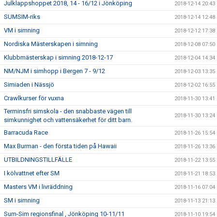
Julklappshoppet 2018, 14 - 16/12 i Jönköping
2018-12-14 20:43
SUMSIM-riks
2018-12-14 12:48
VM i simning
2018-12-12 17:38
Nordiska Mästerskapen i simning
2018-12-08 07:50
Klubbmästerskap i simning 2018-12-17
2018-12-04 14:34
NM/NJM i simhopp i Bergen 7 - 9/12
2018-12-03 13:35
Simiaden i Nässjö
2018-12-02 16:55
Crawlkurser för vuxna
2018-11-30 13:41
Terminsfri simskola - den snabbaste vägen till
2018-11-30 13:24
simkunnighet och vattensäkerhet för ditt barn.
Barracuda Race
2018-11-26 15:54
Max Burman - den första tiden på Hawaii
2018-11-26 13:36
UTBILDNINGSTILLFÄLLE
2018-11-22 13:55
I kölvattnet efter SM
2018-11-21 18:53
Masters VM i livräddning
2018-11-16 07:04
SM i simning
2018-11-13 21:13
Sum-Sim regionsfinal , Jönköping 10-11/11
2018-11-10 19:54