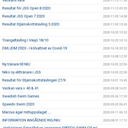
Veckans vara!
2020-11-13 11:26
Resultat för JSS Open 8 2020
2020-11-13 09:33
Resultat JSS Open 7 2020
2020-11-09 14:08
Resultat Stjärnskottstävling 5 2020
2020-11-09 13:24
2020-10-20 10:52
Triangeltävling i Växjö 18/10
2020-10-20 10:10
DM/JDM 2020 - i kölvattnet av Covid-19
2020-10-18 20:52
2020-10-08 12:35
Ny tränare till NIU
2020-10-05 22:05
Niko ny elittränare i JSS
2020-10-05 22:00
Resultat för Stjärnskottstävlingen 27/9
2020-10-01 10:49
Veckan vara v. 40 & 41
2020-09-28 16:01
Swedish Swim Games
2020-09-26 17:59
Speedo Swim 2020
2020-09-20 06:41
Marcus äger mittuppslaget ....
2020-09-11 06:10
INFORMATION ANGÅENDE RIG/NIU
2020-08-31 17:15
Jönköpings Simsällskap arrangerar SPEEDO SWIM (25 m)