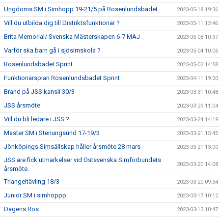
Ungdoms SM i Simhopp 19-21/5 på Rosenlundsbadet
2023-05-18 19:36
Vill du utbilda dig till Distriktsfunktionär ?
2023-05-11 12:46
Brita Memorial/ Svenska Mästerskapen 6-7 MAJ
2023-05-08 10:37
Varför ska barn gå i sjösimskola ?
2023-05-04 10:06
Rosenlundsbadet Sprint
2023-05-02 14:58
Funktionärsplan Rosenlundsbadet Sprint
2023-04-11 19:20
Brand på JSS kansli 30/3
2023-03-31 10:48
JSS årsmöte
2023-03-29 11:04
Vill du bli ledare i JSS ?
2023-03-24 14:19
Master SM i Stenungsund 17-19/3
2023-03-21 15:45
Jönköpings Simsällskap håller årsmöte 28 mars
2023-03-21 13:00
JSS are fick utmärkelser vid Östsvenska Simförbundets
2023-03-20 14:08
årsmöte.
Triangeltävling 18/3
2023-03-20 09:34
Junior SM i simhoppp
2023-03-17 10:12
Dagens Ros
2023-03-13 10:47