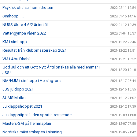
Psykisk ohälsa inom idrotten
2022-02-11 12:54
Simhopp .....
2022-01-15 14:16
NUSS-äldre 4-6/2 är inställt
2022-01-12 10:39
Vattengympa våren 2022
2022-01-04 16:37
KM i simhopp
2021-12-22 22:46
Resultat från Klubbmästerskap 2021
2021-12-22 12:51
VM i Abu Dhabi
2021-12-21 18:52
God Jul och ett Gott Nytt År tillönskas alla medlemmar i
2021-12-20 10:10
JSS !
NM/NJM i simhopp i Helsingfors
2021-12-17 08:44
JSS juldopp 2021
2021-12-15 10:55
SUMSIM-riks
2021-12-12 21:07
Julklappshoppet 2021
2021-12-12 17:39
Julklappstips till den sportintresserade
2021-12-09 11:08
Masters-SM på hemmaplan
2021-12-07 07:58
Nordiska mästerskapen i simning
2021-12-05 21:42