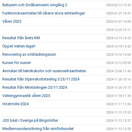
Babysim och Småbarnssim omgång 2
2025-02-12 10:42
Funktionärsanmälan till vårens stora simtävlingar
2025-01-27 14:31
Våren 2025
2025-01-07 10:00
2024-12-23 15:11
Resultat från årets KM
2024-12-19 14:23
Öppet Vatten-läger!
2024-12-18 13:42
Renovering av omklädningsrum
2024-12-16 10:00
Kurser för vuxna!
2024-12-12 09:56
Anmälan till teknikskolor och vuxenverksamheten
2024-12-06 11:46
Resultat från Stjärnskottstävling 5 23/11 2024
2024-11-26 10:16
Resultat från Minitävlingen 23/11 2024
2024-11-26 10:13
Vattengymnastik våren 2025
2024-11-18 11:34
Höstmöte 2024
2024-11-17 11:06
2024-11-15 13:22
JSS bäst i Sverige på Bingolotter
2024-11-13 12:37
Medlemsundersökning från simförbundet
2024-11-12 13:20