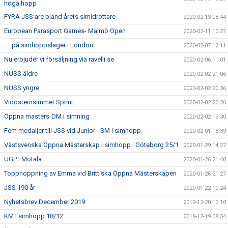
höga hopp
FYRA JSS:are bland årets simidrottare
2020-02-13 08:44
European Parasport Games- Malmö Open
2020-02-11 10:27
.....på simhoppsläger i London
2020-02-07 12:11
Nu erbjuder vi försäljning via ravelli.se
2020-02-06 11:01
NUSS äldre
2020-02-02 21:06
NUSS yngre
2020-02-02 20:36
Vidösternsimmet Sprint
2020-02-02 20:26
Öppna masters-DM i simning
2020-02-02 13:30
Fem medaljer till JSS vid Junior - SM i simhopp.
2020-02-01 18:39
Västsvenska Öppna Mästerskap i simhopp i Göteborg 25/1
2020-01-29 14:27
UGP i Motala
2020-01-26 21:40
Topphoppning av Emma vid Brittiska Öppna Mästerskapen
2020-01-26 21:27
JSS 190 år
2020-01-22 10:24
Nyhetsbrev December 2019
2019-12-20 10:10
KM i simhopp 18/12
2019-12-19 08:54