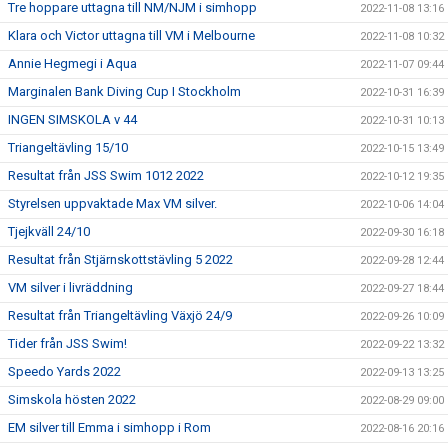
Tre hoppare uttagna till NM/NJM i simhopp
2022-11-08 13:16
Klara och Victor uttagna till VM i Melbourne
2022-11-08 10:32
Annie Hegmegi i Aqua
2022-11-07 09:44
Marginalen Bank Diving Cup I Stockholm
2022-10-31 16:39
INGEN SIMSKOLA v 44
2022-10-31 10:13
Triangeltävling 15/10
2022-10-15 13:49
Resultat från JSS Swim 1012 2022
2022-10-12 19:35
Styrelsen uppvaktade Max VM silver.
2022-10-06 14:04
Tjejkväll 24/10
2022-09-30 16:18
Resultat från Stjärnskottstävling 5 2022
2022-09-28 12:44
VM silver i livräddning
2022-09-27 18:44
Resultat från Triangeltävling Växjö 24/9
2022-09-26 10:09
Tider från JSS Swim!
2022-09-22 13:32
Speedo Yards 2022
2022-09-13 13:25
Simskola hösten 2022
2022-08-29 09:00
EM silver till Emma i simhopp i Rom
2022-08-16 20:16