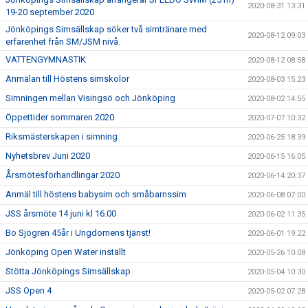
2020-08-31 13:31
19-20 september 2020
Jönköpings Simsällskap söker två simtränare med
2020-08-12 09:03
erfarenhet från SM/JSM nivå.
VATTENGYMNASTIK
2020-08-12 08:58
Anmälan till Höstens simskolor
2020-08-03 15:23
Simningen mellan Visingsö och Jönköping
2020-08-02 14:55
Öppettider sommaren 2020
2020-07-07 10:32
Riksmästerskapen i simning
2020-06-25 18:39
Nyhetsbrev Juni 2020
2020-06-15 16:05
Årsmötesförhandlingar 2020
2020-06-14 20:37
Anmäl till höstens babysim och småbarnssim
2020-06-08 07:00
JSS årsmöte 14 juni kl 16.00
2020-06-02 11:35
Bo Sjögren 45år i Ungdomens tjänst!
2020-06-01 19:22
Jönköping Open Water inställt
2020-05-26 10:08
Stötta Jönköpings Simsällskap
2020-05-04 10:30
JSS Open 4
2020-05-02 07:28