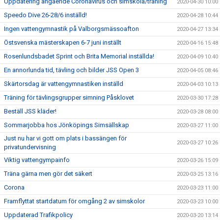
Uppdatering angående Coronavirus och simskola/träning
2020-04-30 10:00
Speedo Dive 26-28/6 inställd!
2020-04-28 10:44
Ingen vattengymnastik på Valborgsmässoafton
2020-04-27 13:34
Östsvenska mästerskapen 6-7 juni inställt
2020-04-16 15:48
Rosenlundsbadet Sprint och Brita Memorial inställda!
2020-04-09 10:40
En annorlunda tid, tävling och bilder JSS Open 3
2020-04-05 08:46
Skärtorsdag är vattengymnastiken inställd
2020-04-03 10:13
Träning för tävlingsgrupper simning Påsklovet
2020-03-30 17:28
Beställ JSS kläder!
2020-03-28 08:00
Sommarjobba hos Jönköpings Simsällskap
2020-03-27 11:00
Just nu har vi gott om plats i bassängen för
2020-03-27 10:26
privatundervisning
Viktig vattengympainfo
2020-03-26 15:09
Träna gärna men gör det säkert
2020-03-25 13:16
Corona
2020-03-23 11:00
Framflyttat startdatum för omgång 2 av simskolor
2020-03-23 10:00
Uppdaterad Trafikpolicy
2020-03-20 13:14