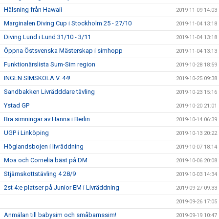
Hälsning från Hawaii
2019-11-09 14:03
Marginalen Diving Cup i Stockholm 25 - 27/10
2019-11-04 13:18
Diving Lund i Lund 31/10 - 3/11
2019-11-04 13:18
Öppna Östsvenska Mästerskap i simhopp
2019-11-04 13:13
Funktionärslista Sum-Sim region
2019-10-28 18:59
INGEN SIMSKOLA V. 44!
2019-10-25 09:38
Sandbakken Livrädddare tävling
2019-10-23 15:16
Ystad GP
2019-10-20 21:01
Bra simningar av Hanna i Berlin
2019-10-14 06:39
UGP i Linköping
2019-10-13 20:22
Höglandsbojen i livräddning
2019-10-07 18:14
Moa och Cornelia bäst på DM
2019-10-06 20:08
Stjärnskottstävling 4 28/9
2019-10-03 14:34
2st 4:e platser på Junior EM i Livräddning
2019-09-27 09:33
2019-09-26 17:05
Anmälan till babysim och småbarnssim!
2019-09-19 10:47