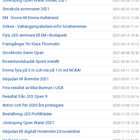
Jönköping Open Water inställt 2021
2021-05-28 13:53
Simskola sommaren 2021
2021-05-25 10:00
EM - brons till Emma Gullstrand
2021-05-16 11:00
Sökes - Vattengympaledare inför höstterminen
2021-05-04 11:51
Fyra JSS-simmare till EM i Budapest
2021-04-14 19:36
Framgångar för Klara Thormalm
2021-04-14 10:12
Stockholm Swim Open
2021-04-08 20:30
Rosenlundsbadet Sprint inställt
2021-03-30 15:25
Emma fyra på 3 m och nia på 1 m vid NCAA!
2021-03-11 13:56
Inbjudan till årsmöte 2021
2021-03-01 11:37
Fina resultat av Max Burman i USA
2021-02-25 10:16
Resultat från JSS Open 9
2020-12-10 09:16
Anton och Pär 2020 års pristagare
2020-12-08 10:54
Beställning JSS Profilkläder
2020-11-23 12:53
Jönköping Open Water 2021
2020-11-18 12:30
Inbjudan till digitalt Höstmöte 24 november
2020-11-16 13:29