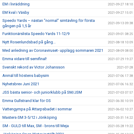
EM i livräddning
2021-09-27 18:10
EM kval i Väsby
2021-09-27 15:01
Speedo Yards – nästan ”normal” simtävling för första
2021-09-13 09:38
gången på 1,5 år
Funktionärslista Speedo Yards 11-12/9
2021-09-01 08:25
Nytt Rosenlundsbad på gång...
2021-08-18 10:09
Med anledning av Coronaviruset- upplägg sommaren 2021
2021-08-09 08:00
Emma vidare till semifinal!
2021-07-29 19:27
Svenskt rekord av Victor Johansson
2021-07-28
Anmäl till höstens babysim
2021-07-06 17:38
Nyhetsbrev Juni 2021
2021-07-06 16:32
JSS bästa senior- och juniorklubb på SM/JSM
2021-07-03 07:57
Emma Gullstrand klar för OS
2021-06-30 10:59
Vattengympa på Attarpsbadet i sommar
2021-06-02 10:27
Masters-SM 3-5/12 i Jönköping
2021-05-31 14:22
SM - GULD till Max, SM - brons till Meja
2021-05-28 19:22