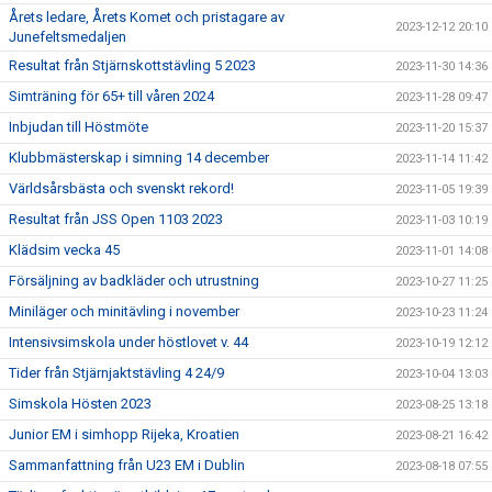
Årets ledare, Årets Komet och pristagare av
2023-12-12 20:10
Junefeltsmedaljen
Resultat från Stjärnskottstävling 5 2023
2023-11-30 14:36
Simträning för 65+ till våren 2024
2023-11-28 09:47
Inbjudan till Höstmöte
2023-11-20 15:37
Klubbmästerskap i simning 14 december
2023-11-14 11:42
Världsårsbästa och svenskt rekord!
2023-11-05 19:39
Resultat från JSS Open 1103 2023
2023-11-03 10:19
Klädsim vecka 45
2023-11-01 14:08
Försäljning av badkläder och utrustning
2023-10-27 11:25
Miniläger och minitävling i november
2023-10-23 11:24
Intensivsimskola under höstlovet v. 44
2023-10-19 12:12
Tider från Stjärnjaktstävling 4 24/9
2023-10-04 13:03
Simskola Hösten 2023
2023-08-25 13:18
Junior EM i simhopp Rijeka, Kroatien
2023-08-21 16:42
Sammanfattning från U23 EM i Dublin
2023-08-18 07:55