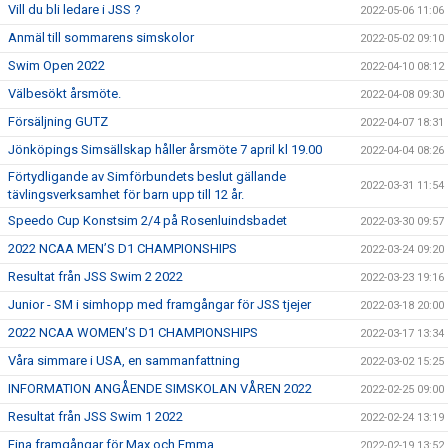
Vill du bli ledare i JSS ?
2022-05-06 11:06
Anmäl till sommarens simskolor
2022-05-02 09:10
Swim Open 2022
2022-04-10 08:12
Välbesökt årsmöte.
2022-04-08 09:30
Försäljning GUTZ
2022-04-07 18:31
Jönköpings Simsällskap håller årsmöte 7 april kl 19.00
2022-04-04 08:26
Förtydligande av Simförbundets beslut gällande
2022-03-31 11:54
tävlingsverksamhet för barn upp till 12 år.
Speedo Cup Konstsim 2/4 på Rosenluindsbadet
2022-03-30 09:57
2022 NCAA MEN’S D1 CHAMPIONSHIPS
2022-03-24 09:20
Resultat från JSS Swim 2 2022
2022-03-23 19:16
Junior - SM i simhopp med framgångar för JSS tjejer
2022-03-18 20:00
2022 NCAA WOMEN’S D1 CHAMPIONSHIPS
2022-03-17 13:34
Våra simmare i USA, en sammanfattning
2022-03-02 15:25
INFORMATION ANGÅENDE SIMSKOLAN VÅREN 2022
2022-02-25 09:00
Resultat från JSS Swim 1 2022
2022-02-24 13:19
Fina framgångar för Max och Emma
2022-02-19 13:52