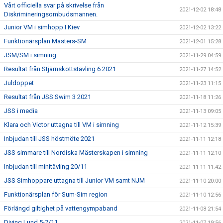
Vårt officiella svar på skrivelse från
2021-12-02 18:48
Diskrimineringsombudsmannen.
Junior VM i simhopp I Kiev
2021-12-02 13:22
Funktionärsplan Masters-SM
2021-12-01 15:28
JSM/SM i simning
2021-11-29 04:59
Resultat från Stjärnskottstävling 6 2021
2021-11-27 14:52
Juldoppet
2021-11-23 11:15
Resultat från JSS Swim 3 2021
2021-11-18 11:26
JSS i media
2021-11-13 09:05
Klara och Victor uttagna till VM i simning
2021-11-12 15:39
Inbjudan till JSS höstmöte 2021
2021-11-11 12:18
JSS simmare till Nordiska Mästerskapen i simning
2021-11-11 12:10
Inbjudan till minitävling 20/11
2021-11-11 11:42
JSS Simhoppare uttagna till Junior VM samt NJM
2021-11-10 20:00
Funktionärsplan för Sum-Sim region
2021-11-10 12:56
Förlängd giltighet på vattengympaband
2021-11-08 21:54
Diving Lund 5-7/11
2021-11-07 19:56