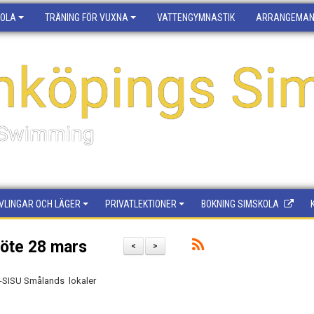
KOLA
TRÄNING FÖR VUXNA
VATTENGYMNASTIK
ARRANGEMA
nköpings Sim
f Swimming
VLINGAR OCH LÄGER
PRIVATLEKTIONER
BOKNING SIMSKOLA
möte 28 mars
<
>
RF-SISU Smålands lokaler