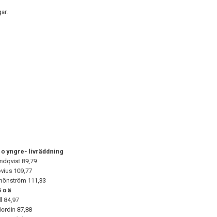
gar.
)
4 o yngre- livräddning
undqvist
89,79
ovius
109,77
chönström
111,33
 o ä
ll
84,97
Nordin
87,88