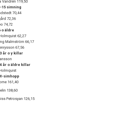
a Vandrén
119,50
3-15 simning
ndstedt
70,44
gård
72,36
eo
74,72
 o äldre
Holmquist 62,27
ing Malmström 66,17
Henrysson
67,56
 år o y killar
hansson
 år o äldre killar
Holmquist
M-simhopp
orne 161,40
elin
138,60
 Giss Petrosyan
126,15