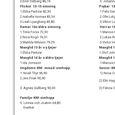
3.Emil Östberg
86,74
3. Johann
Flickor 13-15 simning
Pojkar 1
1.Ebba Pantzar
82,30
1.Felix Sa
2.Isabella Isomaa
83,34
2.Olle Lut
3.Leah Ljungberg 83,80
3.Viktor L
Damer 16o äldre simning
Herrar 16
1.Trine Forss 72,30
1.Marcus 
2.Nora Rogö 76,91
2.Lukas R
3.Matilda Nilsson
79.29
3.Victor 
Maxglid 13 år o y tjejer
Maxglid 13
1.Ebba Pantzar
1.Olof Jo
Maxglid 14 år o äldre tjejer
Maxglid 14
1.Ida Jonsson
1.Marcus 
Ungdoms-KM- mixed-simhopp
Senior-K
1. Noah Thyr 96,90
1) Nova C
2.Jinx Frisk
90,90
2) Elin Hag
3. Agnes Gullberg
90,30
3) Felicia
Familje-KM-simhopp
1.
Linnea och Joakim
64,80
Sverker