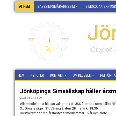
HEM
BABYSIM/SMÅBARNSSIM
SIMSKOLA/TEKNIKS
Jö
City o
HEM
NYHETER
KONTAKT
OM KLUBBEN
PM FÖR TÄ
Jönköpings Simsällskap håller års
2023-03-21 13:00
Alla medlemmar hälsas välkomna till JSS årsmöte som hålls i 
S:t Göransvägen 31, Våning 2,
den 28 mars kl 18.30.
Röstberättigad vid årsmötet är medlemmar 16 år och äldre .