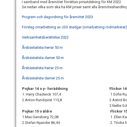
I samband med årsmötet förrättas prisutdelning för KM 2022.
Se nedan vilka som ska ha KM priser samt alla årsmöteshandlin
Program och dagordning för årsmötet 2023
Förslag omarbetning av JSS stadgar (omarbetning rödmarkerat
Verksamhetsberättelse 2022
Årsbästalista herrar 50 m
Årsbästalista damer 50 m
Årsbästalista herrar 25 m
Årsbästalista damer 25 m
Pojkar 14 o y- livräddning
Flickor 1
1. Harry Chadwick
107,4
1 Sofie R
2.Anton Rundqvist 115,8
2 Astrid B
3 Nellie S
Pojkar 15 o äldre
Flickor 15
1.Max Gansberg
72,08
1. Ellen Ka
2.Stefan Nyander
86,44
2. Tindra 