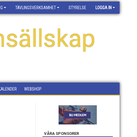
NG
TÄVLINGSVERKSAMHET
STYRELSE
LOGGA IN
sällskap
KALENDER
WEBSHOP
VÅRA SPONSORER