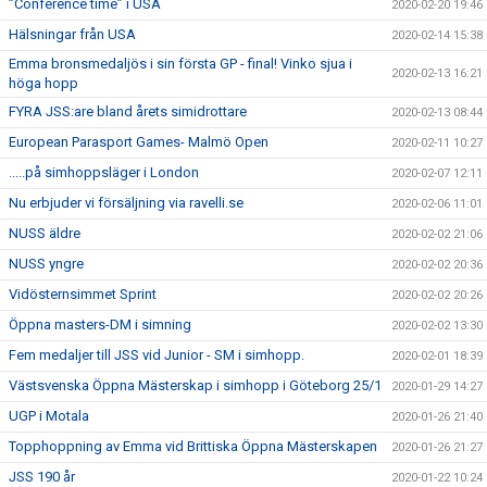
”Conference time” i USA
2020-02-20 19:46
Hälsningar från USA
2020-02-14 15:38
Emma bronsmedaljös i sin första GP - final! Vinko sjua i
2020-02-13 16:21
höga hopp
FYRA JSS:are bland årets simidrottare
2020-02-13 08:44
European Parasport Games- Malmö Open
2020-02-11 10:27
.....på simhoppsläger i London
2020-02-07 12:11
Nu erbjuder vi försäljning via ravelli.se
2020-02-06 11:01
NUSS äldre
2020-02-02 21:06
NUSS yngre
2020-02-02 20:36
Vidösternsimmet Sprint
2020-02-02 20:26
Öppna masters-DM i simning
2020-02-02 13:30
Fem medaljer till JSS vid Junior - SM i simhopp.
2020-02-01 18:39
Västsvenska Öppna Mästerskap i simhopp i Göteborg 25/1
2020-01-29 14:27
UGP i Motala
2020-01-26 21:40
Topphoppning av Emma vid Brittiska Öppna Mästerskapen
2020-01-26 21:27
JSS 190 år
2020-01-22 10:24