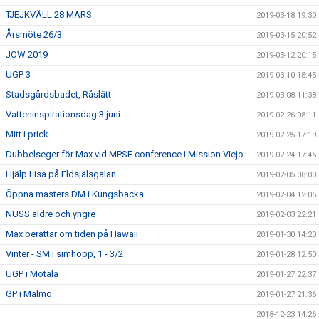
TJEJKVÄLL 28 MARS
2019-03-18 19:30
Årsmöte 26/3
2019-03-15 20:52
JOW 2019
2019-03-12 20:15
UGP 3
2019-03-10 18:45
Stadsgårdsbadet, Råslätt
2019-03-08 11:38
Vatteninspirationsdag 3 juni
2019-02-26 08:11
Mitt i prick
2019-02-25 17:19
Dubbelseger för Max vid MPSF conference i Mission Viejo
2019-02-24 17:45
Hjälp Lisa på Eldsjälsgalan
2019-02-05 08:00
Öppna masters DM i Kungsbacka
2019-02-04 12:05
NUSS äldre och yngre
2019-02-03 22:21
Max berättar om tiden på Hawaii
2019-01-30 14:20
Vinter - SM i simhopp, 1 - 3/2
2019-01-28 12:50
UGP i Motala
2019-01-27 22:37
GP i Malmö
2019-01-27 21:36
2018-12-23 14:26