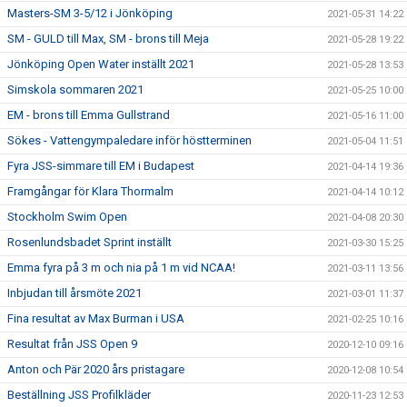
Masters-SM 3-5/12 i Jönköping
2021-05-31 14:22
SM - GULD till Max, SM - brons till Meja
2021-05-28 19:22
Jönköping Open Water inställt 2021
2021-05-28 13:53
Simskola sommaren 2021
2021-05-25 10:00
EM - brons till Emma Gullstrand
2021-05-16 11:00
Sökes - Vattengympaledare inför höstterminen
2021-05-04 11:51
Fyra JSS-simmare till EM i Budapest
2021-04-14 19:36
Framgångar för Klara Thormalm
2021-04-14 10:12
Stockholm Swim Open
2021-04-08 20:30
Rosenlundsbadet Sprint inställt
2021-03-30 15:25
Emma fyra på 3 m och nia på 1 m vid NCAA!
2021-03-11 13:56
Inbjudan till årsmöte 2021
2021-03-01 11:37
Fina resultat av Max Burman i USA
2021-02-25 10:16
Resultat från JSS Open 9
2020-12-10 09:16
Anton och Pär 2020 års pristagare
2020-12-08 10:54
Beställning JSS Profilkläder
2020-11-23 12:53