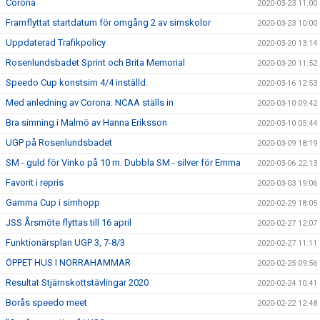
Corona
2020-03-23 11:00
Framflyttat startdatum för omgång 2 av simskolor
2020-03-23 10:00
Uppdaterad Trafikpolicy
2020-03-20 13:14
Rosenlundsbadet Sprint och Brita Memorial
2020-03-20 11:52
Speedo Cup konstsim 4/4 inställd.
2020-03-16 12:53
Med anledning av Corona: NCAA ställs in
2020-03-10 09:42
Bra simning i Malmö av Hanna Eriksson
2020-03-10 05:44
UGP på Rosenlundsbadet
2020-03-09 18:19
SM - guld för Vinko på 10 m. Dubbla SM - silver för Emma
2020-03-06 22:13
Favorit i repris
2020-03-03 19:06
Gamma Cup i simhopp
2020-02-29 18:05
JSS Årsmöte flyttas till 16 april
2020-02-27 12:07
Funktionärsplan UGP 3, 7-8/3
2020-02-27 11:11
ÖPPET HUS I NORRAHAMMAR
2020-02-25 09:56
Resultat Stjärnskottstävlingar 2020
2020-02-24 10:41
Borås speedo meet
2020-02-22 12:48