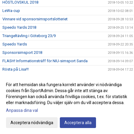
HÖSTLOVSKUL 2018
2018-10-05 10:22
LeWa-cup
2018-10-02 08:01
Vinnare vid sponsorsimsportslotteriet
2018-09-28 10:53
Speedo Yards 2018
2018-09-25 13:14
Triangeltävling i Göteborg 23/9
2018-09-24 11:05
Speedo Yards
2018-09-22 20:35
Sponsorsimsport 2018
2018-09-15 16:36
FLASH! Informationsträff för NIU-simsport Sanda
2018-09-14 09:07
Rösta på Lisa!!!
2018-09-04 17:22
SPONSORSIMSPORT 15/9
2018-09-03 14:38
För att hemsidan ska fungera korrekt använder vi nödvändiga
Simskola för barn
2018-09-03 13:50
cookies från SportAdmin. Dessa går inte att stänga av.
VATTENGYMPA start v. 35
2018-08-31 11:01
Föreningen kan också använda frivilliga cookies, t.ex. för statistik
eller marknadsföring. Du väljer själv om du vill acceptera dessa.
VÄLKOMMEN TILL SIMSKOLA HÖSTEN 2018
2018-08-27 13:09
Anpassa dina val
Motala kanalsim
2018-08-25 22:01
ANSÖKAN TILL NIU GYMNASIET 2019
2018-08-24 14:36
Acceptera nödvändiga
Acceptera alla
ANMÄL TILL HÖSTENS SIMSKOLA
2018-08-21 08:00