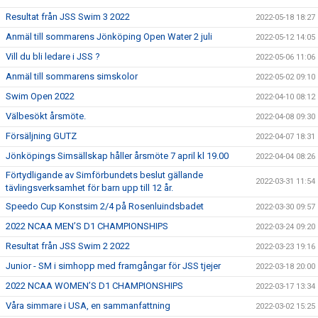
Resultat från JSS Swim 3 2022
2022-05-18 18:27
Anmäl till sommarens Jönköping Open Water 2 juli
2022-05-12 14:05
Vill du bli ledare i JSS ?
2022-05-06 11:06
Anmäl till sommarens simskolor
2022-05-02 09:10
Swim Open 2022
2022-04-10 08:12
Välbesökt årsmöte.
2022-04-08 09:30
Försäljning GUTZ
2022-04-07 18:31
Jönköpings Simsällskap håller årsmöte 7 april kl 19.00
2022-04-04 08:26
Förtydligande av Simförbundets beslut gällande
2022-03-31 11:54
tävlingsverksamhet för barn upp till 12 år.
Speedo Cup Konstsim 2/4 på Rosenluindsbadet
2022-03-30 09:57
2022 NCAA MEN’S D1 CHAMPIONSHIPS
2022-03-24 09:20
Resultat från JSS Swim 2 2022
2022-03-23 19:16
Junior - SM i simhopp med framgångar för JSS tjejer
2022-03-18 20:00
2022 NCAA WOMEN’S D1 CHAMPIONSHIPS
2022-03-17 13:34
Våra simmare i USA, en sammanfattning
2022-03-02 15:25