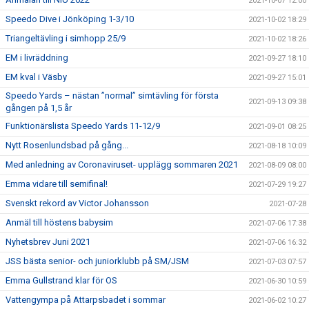
2021-10-07 12:00
Speedo Dive i Jönköping 1-3/10
2021-10-02 18:29
Triangeltävling i simhopp 25/9
2021-10-02 18:26
EM i livräddning
2021-09-27 18:10
EM kval i Väsby
2021-09-27 15:01
Speedo Yards – nästan ”normal” simtävling för första
2021-09-13 09:38
gången på 1,5 år
Funktionärslista Speedo Yards 11-12/9
2021-09-01 08:25
Nytt Rosenlundsbad på gång...
2021-08-18 10:09
Med anledning av Coronaviruset- upplägg sommaren 2021
2021-08-09 08:00
Emma vidare till semifinal!
2021-07-29 19:27
Svenskt rekord av Victor Johansson
2021-07-28
Anmäl till höstens babysim
2021-07-06 17:38
Nyhetsbrev Juni 2021
2021-07-06 16:32
JSS bästa senior- och juniorklubb på SM/JSM
2021-07-03 07:57
Emma Gullstrand klar för OS
2021-06-30 10:59
Vattengympa på Attarpsbadet i sommar
2021-06-02 10:27