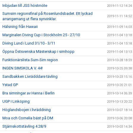
Inbjudan till JSS höstmöte
2019-11-12 14:24
Sumsim regionsfinal på Rosenlundsbadet. Ett lyckad
2019-11-11 14:52
arrangemang ut flera synvinklar.
Hälsning från Hawaii
2019-11-09 14:03
Marginalen Diving Cup i Stockholm 25 - 27/10
2019-11-04 13:18
Diving Lund i Lund 31/10 - 3/11
2019-11-04 13:18
Öppna Östsvenska Mästerskap i simhopp
2019-11-04 13:13
Funktionärslista Sum-Sim region
2019-10-28 18:59
INGEN SIMSKOLA V. 44!
2019-10-25 09:38
Sandbakken Livrädddare tävling
2019-10-23 15:16
Ystad GP
2019-10-20 21:01
Bra simningar av Hanna i Berlin
2019-10-14 06:39
UGP i Linköping
2019-10-13 20:22
Höglandsbojen i livräddning
2019-10-07 18:14
Moa och Cornelia bäst på DM
2019-10-06 20:08
Stjärnskottstävling 4 28/9
2019-10-03 14:34