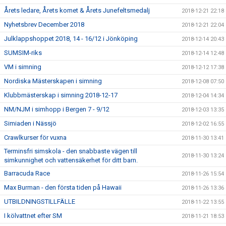
Årets ledare, Årets komet & Årets Junefeltsmedalj
2018-12-21 22:18
Nyhetsbrev December 2018
2018-12-21 22:04
Julklappshoppet 2018, 14 - 16/12 i Jönköping
2018-12-14 20:43
SUMSIM-riks
2018-12-14 12:48
VM i simning
2018-12-12 17:38
Nordiska Mästerskapen i simning
2018-12-08 07:50
Klubbmästerskap i simning 2018-12-17
2018-12-04 14:34
NM/NJM i simhopp i Bergen 7 - 9/12
2018-12-03 13:35
Simiaden i Nässjö
2018-12-02 16:55
Crawlkurser för vuxna
2018-11-30 13:41
Terminsfri simskola - den snabbaste vägen till
2018-11-30 13:24
simkunnighet och vattensäkerhet för ditt barn.
Barracuda Race
2018-11-26 15:54
Max Burman - den första tiden på Hawaii
2018-11-26 13:36
UTBILDNINGSTILLFÄLLE
2018-11-22 13:55
I kölvattnet efter SM
2018-11-21 18:53