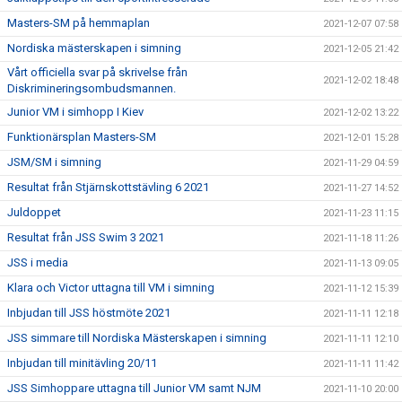
Masters-SM på hemmaplan
2021-12-07 07:58
Nordiska mästerskapen i simning
2021-12-05 21:42
Vårt officiella svar på skrivelse från
2021-12-02 18:48
Diskrimineringsombudsmannen.
Junior VM i simhopp I Kiev
2021-12-02 13:22
Funktionärsplan Masters-SM
2021-12-01 15:28
JSM/SM i simning
2021-11-29 04:59
Resultat från Stjärnskottstävling 6 2021
2021-11-27 14:52
Juldoppet
2021-11-23 11:15
Resultat från JSS Swim 3 2021
2021-11-18 11:26
JSS i media
2021-11-13 09:05
Klara och Victor uttagna till VM i simning
2021-11-12 15:39
Inbjudan till JSS höstmöte 2021
2021-11-11 12:18
JSS simmare till Nordiska Mästerskapen i simning
2021-11-11 12:10
Inbjudan till minitävling 20/11
2021-11-11 11:42
JSS Simhoppare uttagna till Junior VM samt NJM
2021-11-10 20:00