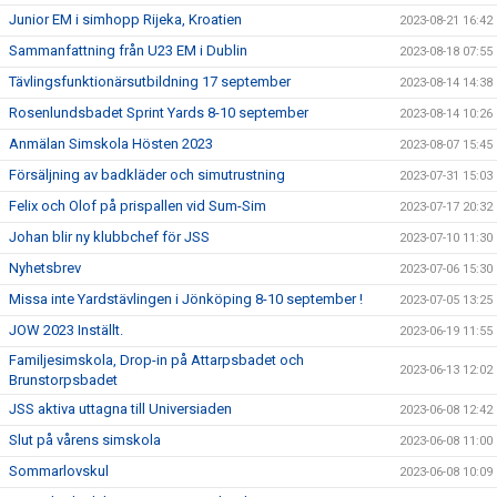
Junior EM i simhopp Rijeka, Kroatien
2023-08-21 16:42
Sammanfattning från U23 EM i Dublin
2023-08-18 07:55
Tävlingsfunktionärsutbildning 17 september
2023-08-14 14:38
Rosenlundsbadet Sprint Yards 8-10 september
2023-08-14 10:26
Anmälan Simskola Hösten 2023
2023-08-07 15:45
Försäljning av badkläder och simutrustning
2023-07-31 15:03
Felix och Olof på prispallen vid Sum-Sim
2023-07-17 20:32
Johan blir ny klubbchef för JSS
2023-07-10 11:30
Nyhetsbrev
2023-07-06 15:30
Missa inte Yardstävlingen i Jönköping 8-10 september !
2023-07-05 13:25
JOW 2023 Inställt.
2023-06-19 11:55
Familjesimskola, Drop-in på Attarpsbadet och
2023-06-13 12:02
Brunstorpsbadet
JSS aktiva uttagna till Universiaden
2023-06-08 12:42
Slut på vårens simskola
2023-06-08 11:00
Sommarlovskul
2023-06-08 10:09