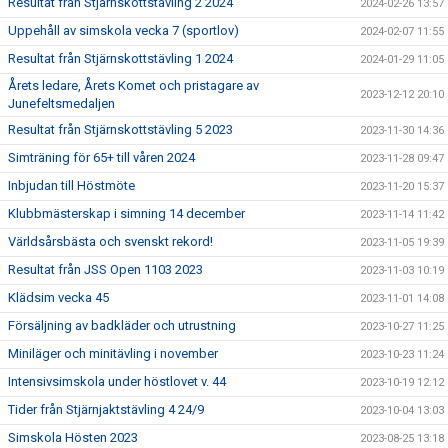
Resultat från Stjärnskottstävling 2 2024
2024-02-26 13:57
Uppehåll av simskola vecka 7 (sportlov)
2024-02-07 11:55
Resultat från Stjärnskottstävling 1 2024
2024-01-29 11:05
Årets ledare, Årets Komet och pristagare av
2023-12-12 20:10
Junefeltsmedaljen
Resultat från Stjärnskottstävling 5 2023
2023-11-30 14:36
Simträning för 65+ till våren 2024
2023-11-28 09:47
Inbjudan till Höstmöte
2023-11-20 15:37
Klubbmästerskap i simning 14 december
2023-11-14 11:42
Världsårsbästa och svenskt rekord!
2023-11-05 19:39
Resultat från JSS Open 1103 2023
2023-11-03 10:19
Klädsim vecka 45
2023-11-01 14:08
Försäljning av badkläder och utrustning
2023-10-27 11:25
Miniläger och minitävling i november
2023-10-23 11:24
Intensivsimskola under höstlovet v. 44
2023-10-19 12:12
Tider från Stjärnjaktstävling 4 24/9
2023-10-04 13:03
Simskola Hösten 2023
2023-08-25 13:18