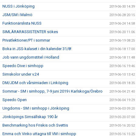
NUSS i Jönköping
2019-06-30 14:39
JSM/SM i Malmö
2019-06-28 20:15
Funktionärslista NUSS
2019-06-24 14:58
SIMLÄRARASSISTENTER sökes
2019-06-20 11:06
Privatlektioner/PT i sommar
2019-06-19 08:25
Boka in JSS-kalaset i din kalender 31/8!
2019-06-18 17:00
Job vann ungdomstitel i Holland
2019-06-18 11:48
Speedo Dive i simhopp
2019-06-16 19:46
Simskolor under v.24
2019-06-10 13:42
DM/JDM och vårsimiaden i Linköping
2019-06-09 18:35
Sommar - SM i simhopp, 7-9 juni 2019 i Karlskoga/Örebro
2019-06-04 21:40
Speedo Open
2019-06-04 19:29
Ungdoms - SM i simhopp i Jönköping
2019-06-03 09:20
Jönköpings Simsällskap 190 år
2019-05-20 07:00
Benchmarking hos Friskis och Svettis
2019-05-16 20:52
Emma och Vinko uttagna till VM i simhopp
2019-05-16 15:25