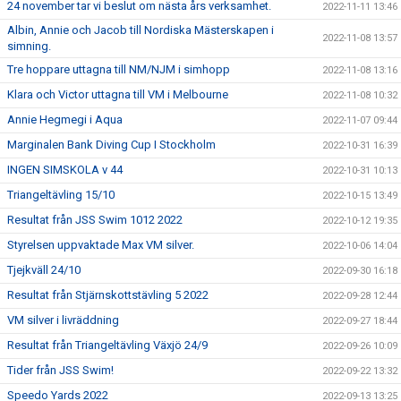
24 november tar vi beslut om nästa års verksamhet.
2022-11-11 13:46
Albin, Annie och Jacob till Nordiska Mästerskapen i
2022-11-08 13:57
simning.
Tre hoppare uttagna till NM/NJM i simhopp
2022-11-08 13:16
Klara och Victor uttagna till VM i Melbourne
2022-11-08 10:32
Annie Hegmegi i Aqua
2022-11-07 09:44
Marginalen Bank Diving Cup I Stockholm
2022-10-31 16:39
INGEN SIMSKOLA v 44
2022-10-31 10:13
Triangeltävling 15/10
2022-10-15 13:49
Resultat från JSS Swim 1012 2022
2022-10-12 19:35
Styrelsen uppvaktade Max VM silver.
2022-10-06 14:04
Tjejkväll 24/10
2022-09-30 16:18
Resultat från Stjärnskottstävling 5 2022
2022-09-28 12:44
VM silver i livräddning
2022-09-27 18:44
Resultat från Triangeltävling Växjö 24/9
2022-09-26 10:09
Tider från JSS Swim!
2022-09-22 13:32
Speedo Yards 2022
2022-09-13 13:25