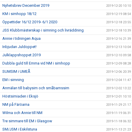
Nyhetsbrev December 2019
2019-12-20 10:10
KM i simhopp 18/12
2019-12-19 08:54
Öppettider 16/12 2019- 6/1 2020
2019-12-18 23:55
JSS Klubbmästerskap i simning och livräddning
2019-12-18 10:39
Annie i tidningen Aqua
2019-12-16 21:39
Inbjudan Juldoppet!
2019-12-13 10:04
Julklappshoppet 2019
2019-12-10 09:58
Dubbla guld till Emma vid NM i simhopp
2019-12-09 08:28
SUMSIM i UMEÅ
2019-12-06 20:39
EM i simning
2019-12-04 11:47
Anmälan till babysim och småbarnssim
2019-12-02 13:22
Höstsimiaden i Eksjö
2019-12-01 10:10
NM på Färöarna
2019-11-29 21:17
Wilma och Annie till NM
2019-11-19 06:31
Tre simmare till EM i Glasgow
2019-11-18 06:32
SM/JSM i Eskilstuna
2019-11-13 21:23