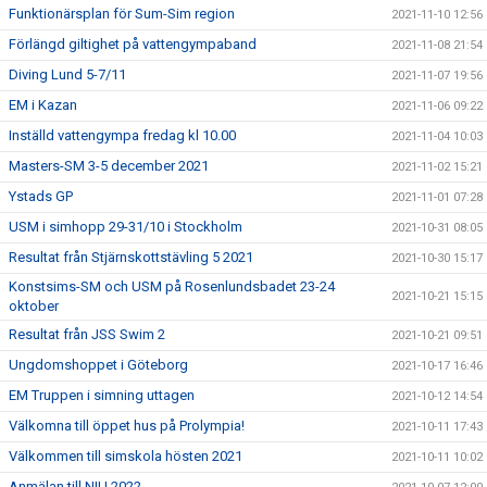
Funktionärsplan för Sum-Sim region
2021-11-10 12:56
Förlängd giltighet på vattengympaband
2021-11-08 21:54
Diving Lund 5-7/11
2021-11-07 19:56
EM i Kazan
2021-11-06 09:22
Inställd vattengympa fredag kl 10.00
2021-11-04 10:03
Masters-SM 3-5 december 2021
2021-11-02 15:21
Ystads GP
2021-11-01 07:28
USM i simhopp 29-31/10 i Stockholm
2021-10-31 08:05
Resultat från Stjärnskottstävling 5 2021
2021-10-30 15:17
Konstsims-SM och USM på Rosenlundsbadet 23-24
2021-10-21 15:15
oktober
Resultat från JSS Swim 2
2021-10-21 09:51
Ungdomshoppet i Göteborg
2021-10-17 16:46
EM Truppen i simning uttagen
2021-10-12 14:54
Välkomna till öppet hus på Prolympia!
2021-10-11 17:43
Välkommen till simskola hösten 2021
2021-10-11 10:02
Anmälan till NIU 2022