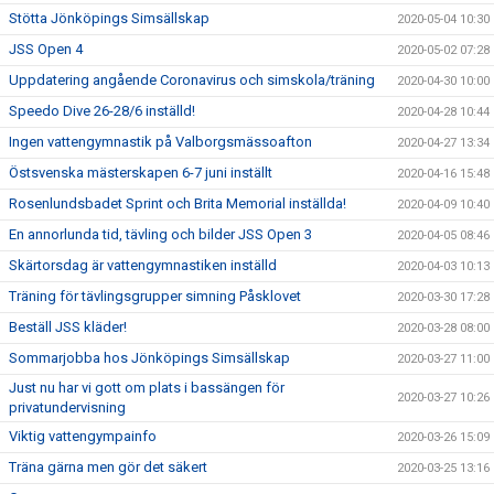
Stötta Jönköpings Simsällskap
2020-05-04 10:30
JSS Open 4
2020-05-02 07:28
Uppdatering angående Coronavirus och simskola/träning
2020-04-30 10:00
Speedo Dive 26-28/6 inställd!
2020-04-28 10:44
Ingen vattengymnastik på Valborgsmässoafton
2020-04-27 13:34
Östsvenska mästerskapen 6-7 juni inställt
2020-04-16 15:48
Rosenlundsbadet Sprint och Brita Memorial inställda!
2020-04-09 10:40
En annorlunda tid, tävling och bilder JSS Open 3
2020-04-05 08:46
Skärtorsdag är vattengymnastiken inställd
2020-04-03 10:13
Träning för tävlingsgrupper simning Påsklovet
2020-03-30 17:28
Beställ JSS kläder!
2020-03-28 08:00
Sommarjobba hos Jönköpings Simsällskap
2020-03-27 11:00
Just nu har vi gott om plats i bassängen för
2020-03-27 10:26
privatundervisning
Viktig vattengympainfo
2020-03-26 15:09
Träna gärna men gör det säkert
2020-03-25 13:16