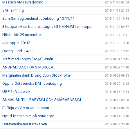
Masters VM i livräddning
2018-11-16 07:04
SM i simning
2018-11-13 21:13
Sum-Sim regionsfinal , Jönköping 10-11/11
2018-11-10 19:54
3 hoppare + en tränare uttagna till NM/NJM i simhopp!
2018-11-09 09:37
Höstmöte 29 november
2018-11-07 14:41
Juldoppet 20/12
2018-11-06 10:38
Diving Lund 1-4/11
2018-11-06 10:12
Träff med Torgny ”Tojje” Wirén.
2018-10-31 13:45
ÄNDRAD DAG FÖR SIMSKOLA
2018-10-29 11:40
Marginalen Bank Diving Cup i Stockholm
2018-10-29 09:33
Öppna Östsvenska DM i Jönköping
2018-10-20 16:42
UGP 1 i Västervik
2018-10-16 19:44
ANMÄLAN TILL BABYSIM OCH SMÅBARNSSIM
2018-10-15 09:08
Bilfärja vs Victor Johansson
2018-10-14 04:29
Ny tid för minisim på söndagar
2018-10-11 19:10
Östsvenska mästerskapen
2018-10-07 20:18