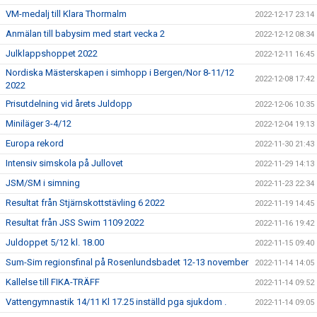
VM-medalj till Klara Thormalm
2022-12-17 23:14
Anmälan till babysim med start vecka 2
2022-12-12 08:34
Julklappshoppet 2022
2022-12-11 16:45
Nordiska Mästerskapen i simhopp i Bergen/Nor 8-11/12
2022-12-08 17:42
2022
Prisutdelning vid årets Juldopp
2022-12-06 10:35
Miniläger 3-4/12
2022-12-04 19:13
Europa rekord
2022-11-30 21:43
Intensiv simskola på Jullovet
2022-11-29 14:13
JSM/SM i simning
2022-11-23 22:34
Resultat från Stjärnskottstävling 6 2022
2022-11-19 14:45
Resultat från JSS Swim 1109 2022
2022-11-16 19:42
Juldoppet 5/12 kl. 18.00
2022-11-15 09:40
Sum-Sim regionsfinal på Rosenlundsbadet 12-13 november
2022-11-14 14:05
Kallelse till FIKA-TRÄFF
2022-11-14 09:52
Vattengymnastik 14/11 Kl 17.25 inställd pga sjukdom .
2022-11-14 09:05