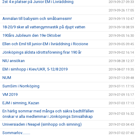
2st 4:e platser på Junior EM i Livräddning
2019-09-27 09:33
2019-09-26 17:05
Anmälan till babysim och småbarnssim!
2019-09-19 10:47
18-20/9 sker all vattengymnastik på djupt vatten
2019-09-18 08:59
190års Jubileum den 19e Oktober
2019-09-05 16:30
Ellen och Emil till junior-EM i livräddning i Riccione
2019-09-05 09:45
Jönköpings äldsta idrottsförening firar 190 år
2019-09-02 16:14
NIU ansökan
2019-08-28 12:37
EM i simhopp i Kiev/UKR, 5-12/8 2019
2019-08-07 19:35
NUM
2019-07-13 09:48
SumSim i Norrköping
2019-07-11 17:15
VM 2019
2019-07-09 15:17
EJM i simning, Kazan
2019-07-03 17:13
En härlig sommar med många och säkra badtillfällen
2019-07-03 16:32
önskar vi alla medlemmar i Jönköpings Simsällskap
Universiaden i Neapel (simhopp och simning)
2019-07-03 04:43
Sommarlov.........
2019-07-02 07:40