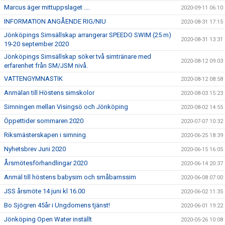
Marcus äger mittuppslaget ....
2020-09-11 06:10
INFORMATION ANGÅENDE RIG/NIU
2020-08-31 17:15
Jönköpings Simsällskap arrangerar SPEEDO SWIM (25 m)
2020-08-31 13:31
19-20 september 2020
Jönköpings Simsällskap söker två simtränare med
2020-08-12 09:03
erfarenhet från SM/JSM nivå.
VATTENGYMNASTIK
2020-08-12 08:58
Anmälan till Höstens simskolor
2020-08-03 15:23
Simningen mellan Visingsö och Jönköping
2020-08-02 14:55
Öppettider sommaren 2020
2020-07-07 10:32
Riksmästerskapen i simning
2020-06-25 18:39
Nyhetsbrev Juni 2020
2020-06-15 16:05
Årsmötesförhandlingar 2020
2020-06-14 20:37
Anmäl till höstens babysim och småbarnssim
2020-06-08 07:00
JSS årsmöte 14 juni kl 16.00
2020-06-02 11:35
Bo Sjögren 45år i Ungdomens tjänst!
2020-06-01 19:22
Jönköping Open Water inställt
2020-05-26 10:08