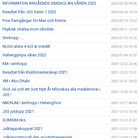
INFORMATION ANGÅENDE SIMSKOLAN VÅREN 2022
2022-02-25 09:00
Resultat från JSS Swim 1 2022
2022-02-24 13:19
Fina framgångar för Max och Emma
2022-02-19 13:52
Psykisk ohälsa inom idrotten
2022-02-11 12:54
Simhopp .....
2022-01-15 14:16
NUSS-äldre 4-6/2 är inställt
2022-01-12 10:39
Vattengympa våren 2022
2022-01-04 16:37
KM i simhopp
2021-12-22 22:46
Resultat från Klubbmästerskap 2021
2021-12-22 12:51
VM i Abu Dhabi
2021-12-21 18:52
God Jul och ett Gott Nytt År tillönskas alla medlemmar i
2021-12-20 10:10
JSS !
NM/NJM i simhopp i Helsingfors
2021-12-17 08:44
JSS juldopp 2021
2021-12-15 10:55
SUMSIM-riks
2021-12-12 21:07
Julklappshoppet 2021
2021-12-12 17:39
Julklappstips till den sportintresserade
2021-12-09 11:08