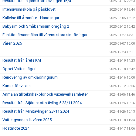
Resultat från stjärnskottstävlingen 16/4
2025-04-16 22:23
Intensivsimskola på påsklovet
2025-03-19 12:44
Kallelse till Årsmöte - Handlingar
2025-03-05 13:12
Babysim och Småbarnssim omgång 2
2025-02-12 10:42
Funktionärsanmälan till vårens stora simtävlingar
2025-01-27 14:31
Våren 2025
2025-01-07 10:00
2024-12-23 15:11
Resultat från årets KM
2024-12-19 14:23
Öppet Vatten-läger!
2024-12-18 13:42
Renovering av omklädningsrum
2024-12-16 10:00
Kurser för vuxna!
2024-12-12 09:56
Anmälan till teknikskolor och vuxenverksamheten
2024-12-06 11:46
Resultat från Stjärnskottstävling 5 23/11 2024
2024-11-26 10:16
Resultat från Minitävlingen 23/11 2024
2024-11-26 10:13
Vattengymnastik våren 2025
2024-11-18 11:34
Höstmöte 2024
2024-11-17 11:06