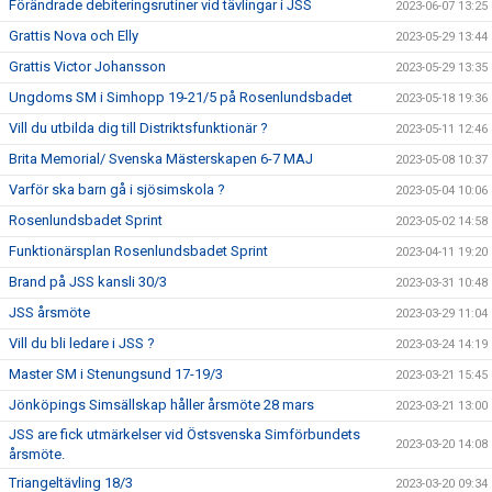
Förändrade debiteringsrutiner vid tävlingar i JSS
2023-06-07 13:25
Grattis Nova och Elly
2023-05-29 13:44
Grattis Victor Johansson
2023-05-29 13:35
Ungdoms SM i Simhopp 19-21/5 på Rosenlundsbadet
2023-05-18 19:36
Vill du utbilda dig till Distriktsfunktionär ?
2023-05-11 12:46
Brita Memorial/ Svenska Mästerskapen 6-7 MAJ
2023-05-08 10:37
Varför ska barn gå i sjösimskola ?
2023-05-04 10:06
Rosenlundsbadet Sprint
2023-05-02 14:58
Funktionärsplan Rosenlundsbadet Sprint
2023-04-11 19:20
Brand på JSS kansli 30/3
2023-03-31 10:48
JSS årsmöte
2023-03-29 11:04
Vill du bli ledare i JSS ?
2023-03-24 14:19
Master SM i Stenungsund 17-19/3
2023-03-21 15:45
Jönköpings Simsällskap håller årsmöte 28 mars
2023-03-21 13:00
JSS are fick utmärkelser vid Östsvenska Simförbundets
2023-03-20 14:08
årsmöte.
Triangeltävling 18/3
2023-03-20 09:34