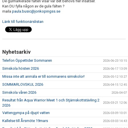
De gulmarkerade fälten visar var det behövs fler insatser.
BOKNING SIMSKOLA
Kan DU fylla någon av de gula fälten ?
maila
paula.busic@jonkopingss.se
KALENDER
Länk till funktionärslistan
WEBSHOP
Nyhetsarkiv
Telefon Öppettider Sommaren
2026-06-23 10:15
Simskola hösten 2026
2026-06-17 13:09
Missa inte att anmäla er till sommarens simskolor!
2026-05-12 10:27
SOMMARLOVSKUL 2026
2026-04-15 12:45
Simskola våren 2026
2026-04-07
Resultat från Aqua Warrior Meet 1 och Stjärnskottstävling 2
2026-03-21 12:06
2026
Vattengympa på djupt vatten
2026-03-09 10:01
Kallelse till Årsmöte 19mars
2026-03-03 14:43