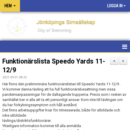
HEM
LOGGA IN
Jönköpings Simsällskap
City of Swimming
HEM
Funktionärslista Speedo Yards 11-
<
>
12/9
NYHETER
2021-09-01 08:25
KONTAKT
Här finns den prelimminära funktionärslistan till Speedo Yards 11-12/9 .
Vi kommer denna tävling att ha full funktionärsbesättning men vissa
pandemianpassningar för de daltagande trupperna. Precis som i resten av
OM KLUBBEN
samhället ber vi alla att ta ett personligt ansvar. Kom inte till tävlingen om
du har förkylningssymptom och håll avstånd.
PM FÖR TÄVLINGAR OCH LÄGER
Det finns arbetsuppgifter kvar för intresserade, både för utbildade och
icke utbildade
tävlings/distriktsfunktionärer.
PRIVATLEKTIONER
Ytterligare information kommer till alla anmälda.