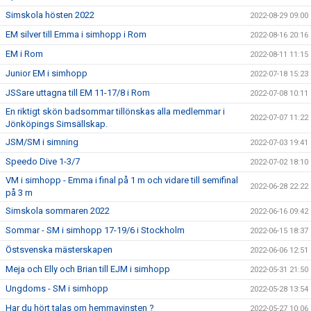
Simskola hösten 2022
2022-08-29 09:00
EM silver till Emma i simhopp i Rom
2022-08-16 20:16
EM i Rom
2022-08-11 11:15
Junior EM i simhopp
2022-07-18 15:23
JSSare uttagna till EM 11-17/8 i Rom
2022-07-08 10:11
En riktigt skön badsommar tillönskas alla medlemmar i
2022-07-07 11:22
Jönköpings Simsällskap.
JSM/SM i simning
2022-07-03 19:41
Speedo Dive 1-3/7
2022-07-02 18:10
VM i simhopp - Emma i final på 1 m och vidare till semifinal
2022-06-28 22:22
på 3 m
Simskola sommaren 2022
2022-06-16 09:42
Sommar - SM i simhopp 17-19/6 i Stockholm
2022-06-15 18:37
Östsvenska mästerskapen
2022-06-06 12:51
Meja och Elly och Brian till EJM i simhopp
2022-05-31 21:50
Ungdoms - SM i simhopp
2022-05-28 13:54
Har du hört talas om hemmavinsten ?
2022-05-27 10:06