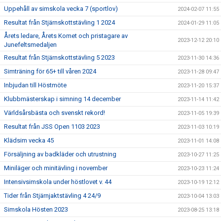
Uppehåll av simskola vecka 7 (sportlov)
2024-02-07 11:55
Resultat från Stjärnskottstävling 1 2024
2024-01-29 11:05
Årets ledare, Årets Komet och pristagare av
2023-12-12 20:10
Junefeltsmedaljen
Resultat från Stjärnskottstävling 5 2023
2023-11-30 14:36
Simträning för 65+ till våren 2024
2023-11-28 09:47
Inbjudan till Höstmöte
2023-11-20 15:37
Klubbmästerskap i simning 14 december
2023-11-14 11:42
Världsårsbästa och svenskt rekord!
2023-11-05 19:39
Resultat från JSS Open 1103 2023
2023-11-03 10:19
Klädsim vecka 45
2023-11-01 14:08
Försäljning av badkläder och utrustning
2023-10-27 11:25
Miniläger och minitävling i november
2023-10-23 11:24
Intensivsimskola under höstlovet v. 44
2023-10-19 12:12
Tider från Stjärnjaktstävling 4 24/9
2023-10-04 13:03
Simskola Hösten 2023
2023-08-25 13:18