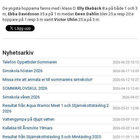
De yngsta hopparna fanns med i klass D.
Elly Ekebäck
8:a på både 1 och 3
m,
Ebba Davidsson
35:a på 1 m medan
Ewen Dahlin
blev 25:a resp 20:e
hoppare på 1 resp 3 m samt
Victor Uhlin
25:a på 3 m.
Nyhetsarkiv
Telefon Öppettider Sommaren
2026-06-23 10:15
Simskola hösten 2026
2026-06-17 13:09
Missa inte att anmäla er till sommarens simskolor!
2026-05-12 10:27
SOMMARLOVSKUL 2026
2026-04-15 12:45
Simskola våren 2026
2026-04-07
Resultat från Aqua Warrior Meet 1 och Stjärnskottstävling 2
2026-03-21 12:06
2026
Vattengympa på djupt vatten
2026-03-09 10:01
Kallelse till Årsmöte 19mars
2026-03-03 14:43
Resultat från Stjärnskottstävling 5 och Minitävling 2025
2025-11-29 11:34