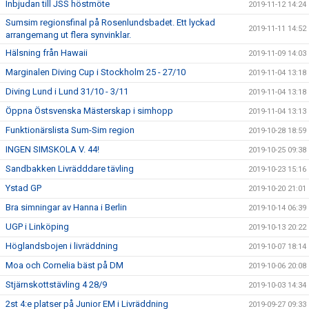
Inbjudan till JSS höstmöte
2019-11-12 14:24
Sumsim regionsfinal på Rosenlundsbadet. Ett lyckad
2019-11-11 14:52
arrangemang ut flera synvinklar.
Hälsning från Hawaii
2019-11-09 14:03
Marginalen Diving Cup i Stockholm 25 - 27/10
2019-11-04 13:18
Diving Lund i Lund 31/10 - 3/11
2019-11-04 13:18
Öppna Östsvenska Mästerskap i simhopp
2019-11-04 13:13
Funktionärslista Sum-Sim region
2019-10-28 18:59
INGEN SIMSKOLA V. 44!
2019-10-25 09:38
Sandbakken Livrädddare tävling
2019-10-23 15:16
Ystad GP
2019-10-20 21:01
Bra simningar av Hanna i Berlin
2019-10-14 06:39
UGP i Linköping
2019-10-13 20:22
Höglandsbojen i livräddning
2019-10-07 18:14
Moa och Cornelia bäst på DM
2019-10-06 20:08
Stjärnskottstävling 4 28/9
2019-10-03 14:34
2st 4:e platser på Junior EM i Livräddning
2019-09-27 09:33