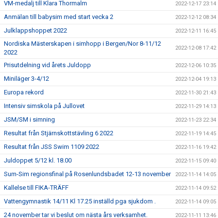
VM-medalj till Klara Thormalm
2022-12-17 23:14
Anmälan till babysim med start vecka 2
2022-12-12 08:34
Julklappshoppet 2022
2022-12-11 16:45
Nordiska Mästerskapen i simhopp i Bergen/Nor 8-11/12
2022-12-08 17:42
2022
Prisutdelning vid årets Juldopp
2022-12-06 10:35
Miniläger 3-4/12
2022-12-04 19:13
Europa rekord
2022-11-30 21:43
Intensiv simskola på Jullovet
2022-11-29 14:13
JSM/SM i simning
2022-11-23 22:34
Resultat från Stjärnskottstävling 6 2022
2022-11-19 14:45
Resultat från JSS Swim 1109 2022
2022-11-16 19:42
Juldoppet 5/12 kl. 18.00
2022-11-15 09:40
Sum-Sim regionsfinal på Rosenlundsbadet 12-13 november
2022-11-14 14:05
Kallelse till FIKA-TRÄFF
2022-11-14 09:52
Vattengymnastik 14/11 Kl 17.25 inställd pga sjukdom .
2022-11-14 09:05
24 november tar vi beslut om nästa års verksamhet.
2022-11-11 13:46