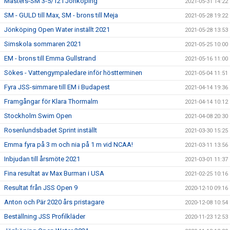
Masters-SM 3-5/12 i Jönköping
2021-05-31 14:22
SM - GULD till Max, SM - brons till Meja
2021-05-28 19:22
Jönköping Open Water inställt 2021
2021-05-28 13:53
Simskola sommaren 2021
2021-05-25 10:00
EM - brons till Emma Gullstrand
2021-05-16 11:00
Sökes - Vattengympaledare inför höstterminen
2021-05-04 11:51
Fyra JSS-simmare till EM i Budapest
2021-04-14 19:36
Framgångar för Klara Thormalm
2021-04-14 10:12
Stockholm Swim Open
2021-04-08 20:30
Rosenlundsbadet Sprint inställt
2021-03-30 15:25
Emma fyra på 3 m och nia på 1 m vid NCAA!
2021-03-11 13:56
Inbjudan till årsmöte 2021
2021-03-01 11:37
Fina resultat av Max Burman i USA
2021-02-25 10:16
Resultat från JSS Open 9
2020-12-10 09:16
Anton och Pär 2020 års pristagare
2020-12-08 10:54
Beställning JSS Profilkläder
2020-11-23 12:53