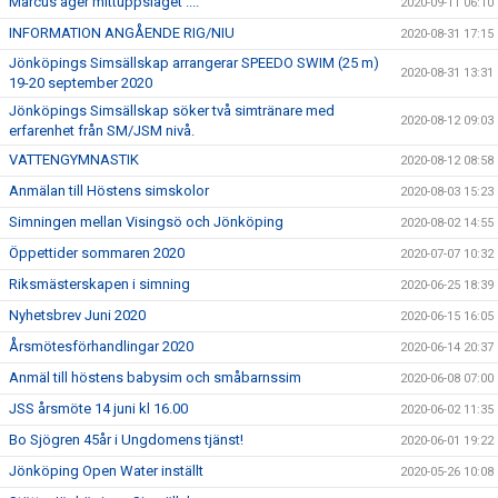
Marcus äger mittuppslaget ....
2020-09-11 06:10
INFORMATION ANGÅENDE RIG/NIU
2020-08-31 17:15
Jönköpings Simsällskap arrangerar SPEEDO SWIM (25 m)
2020-08-31 13:31
19-20 september 2020
Jönköpings Simsällskap söker två simtränare med
2020-08-12 09:03
erfarenhet från SM/JSM nivå.
VATTENGYMNASTIK
2020-08-12 08:58
Anmälan till Höstens simskolor
2020-08-03 15:23
Simningen mellan Visingsö och Jönköping
2020-08-02 14:55
Öppettider sommaren 2020
2020-07-07 10:32
Riksmästerskapen i simning
2020-06-25 18:39
Nyhetsbrev Juni 2020
2020-06-15 16:05
Årsmötesförhandlingar 2020
2020-06-14 20:37
Anmäl till höstens babysim och småbarnssim
2020-06-08 07:00
JSS årsmöte 14 juni kl 16.00
2020-06-02 11:35
Bo Sjögren 45år i Ungdomens tjänst!
2020-06-01 19:22
Jönköping Open Water inställt
2020-05-26 10:08