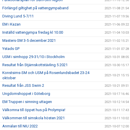
2021-11-10 12:56
Förlängd giltighet på vattengympaband
2021-11-08 21:54
Diving Lund 5-7/11
2021-11-07 19:56
EM i Kazan
2021-11-06 09:22
Inställd vattengympa fredag kl 10.00
2021-11-04 10:03
Masters-SM 3-5 december 2021
2021-11-02 15:21
Ystads GP
2021-11-01 07:28
USM i simhopp 29-31/10 i Stockholm
2021-10-31 08:05
Resultat från Stjärnskottstävling 5 2021
2021-10-30 15:17
Konstsims-SM och USM på Rosenlundsbadet 23-24
2021-10-21 15:15
oktober
Resultat från JSS Swim 2
2021-10-21 09:51
Ungdomshoppet i Göteborg
2021-10-17 16:46
EM Truppen i simning uttagen
2021-10-12 14:54
Välkomna till öppet hus på Prolympia!
2021-10-11 17:43
Välkommen till simskola hösten 2021
2021-10-11 10:02
Anmälan till NIU 2022
2021-10-07 12:00