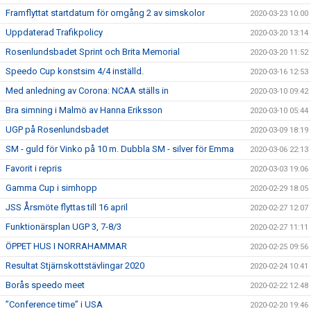
Framflyttat startdatum för omgång 2 av simskolor
2020-03-23 10:00
Uppdaterad Trafikpolicy
2020-03-20 13:14
Rosenlundsbadet Sprint och Brita Memorial
2020-03-20 11:52
Speedo Cup konstsim 4/4 inställd.
2020-03-16 12:53
Med anledning av Corona: NCAA ställs in
2020-03-10 09:42
Bra simning i Malmö av Hanna Eriksson
2020-03-10 05:44
UGP på Rosenlundsbadet
2020-03-09 18:19
SM - guld för Vinko på 10 m. Dubbla SM - silver för Emma
2020-03-06 22:13
Favorit i repris
2020-03-03 19:06
Gamma Cup i simhopp
2020-02-29 18:05
JSS Årsmöte flyttas till 16 april
2020-02-27 12:07
Funktionärsplan UGP 3, 7-8/3
2020-02-27 11:11
ÖPPET HUS I NORRAHAMMAR
2020-02-25 09:56
Resultat Stjärnskottstävlingar 2020
2020-02-24 10:41
Borås speedo meet
2020-02-22 12:48
”Conference time” i USA
2020-02-20 19:46