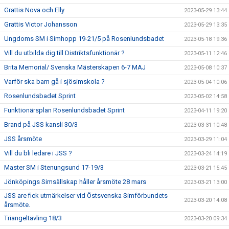
Grattis Nova och Elly
2023-05-29 13:44
Grattis Victor Johansson
2023-05-29 13:35
Ungdoms SM i Simhopp 19-21/5 på Rosenlundsbadet
2023-05-18 19:36
Vill du utbilda dig till Distriktsfunktionär ?
2023-05-11 12:46
Brita Memorial/ Svenska Mästerskapen 6-7 MAJ
2023-05-08 10:37
Varför ska barn gå i sjösimskola ?
2023-05-04 10:06
Rosenlundsbadet Sprint
2023-05-02 14:58
Funktionärsplan Rosenlundsbadet Sprint
2023-04-11 19:20
Brand på JSS kansli 30/3
2023-03-31 10:48
JSS årsmöte
2023-03-29 11:04
Vill du bli ledare i JSS ?
2023-03-24 14:19
Master SM i Stenungsund 17-19/3
2023-03-21 15:45
Jönköpings Simsällskap håller årsmöte 28 mars
2023-03-21 13:00
JSS are fick utmärkelser vid Östsvenska Simförbundets
2023-03-20 14:08
årsmöte.
Triangeltävling 18/3
2023-03-20 09:34