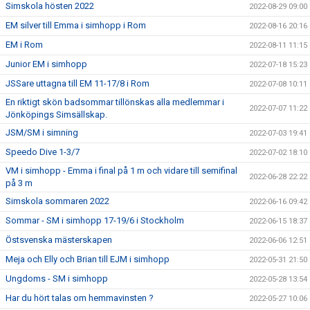
Simskola hösten 2022
2022-08-29 09:00
EM silver till Emma i simhopp i Rom
2022-08-16 20:16
EM i Rom
2022-08-11 11:15
Junior EM i simhopp
2022-07-18 15:23
JSSare uttagna till EM 11-17/8 i Rom
2022-07-08 10:11
En riktigt skön badsommar tillönskas alla medlemmar i
2022-07-07 11:22
Jönköpings Simsällskap.
JSM/SM i simning
2022-07-03 19:41
Speedo Dive 1-3/7
2022-07-02 18:10
VM i simhopp - Emma i final på 1 m och vidare till semifinal
2022-06-28 22:22
på 3 m
Simskola sommaren 2022
2022-06-16 09:42
Sommar - SM i simhopp 17-19/6 i Stockholm
2022-06-15 18:37
Östsvenska mästerskapen
2022-06-06 12:51
Meja och Elly och Brian till EJM i simhopp
2022-05-31 21:50
Ungdoms - SM i simhopp
2022-05-28 13:54
Har du hört talas om hemmavinsten ?
2022-05-27 10:06