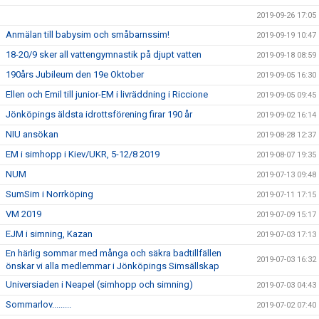
2019-09-26 17:05
Anmälan till babysim och småbarnssim!
2019-09-19 10:47
18-20/9 sker all vattengymnastik på djupt vatten
2019-09-18 08:59
190års Jubileum den 19e Oktober
2019-09-05 16:30
Ellen och Emil till junior-EM i livräddning i Riccione
2019-09-05 09:45
Jönköpings äldsta idrottsförening firar 190 år
2019-09-02 16:14
NIU ansökan
2019-08-28 12:37
EM i simhopp i Kiev/UKR, 5-12/8 2019
2019-08-07 19:35
NUM
2019-07-13 09:48
SumSim i Norrköping
2019-07-11 17:15
VM 2019
2019-07-09 15:17
EJM i simning, Kazan
2019-07-03 17:13
En härlig sommar med många och säkra badtillfällen
2019-07-03 16:32
önskar vi alla medlemmar i Jönköpings Simsällskap
Universiaden i Neapel (simhopp och simning)
2019-07-03 04:43
Sommarlov.........
2019-07-02 07:40