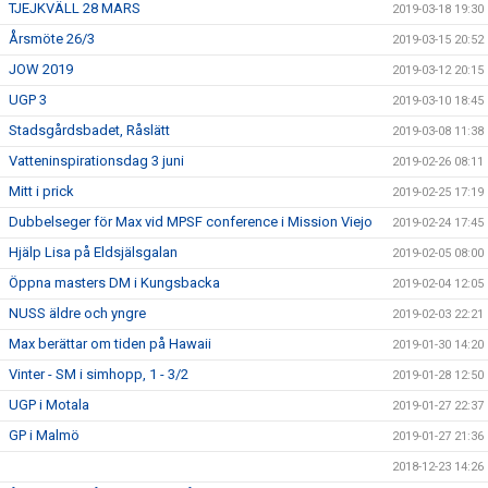
TJEJKVÄLL 28 MARS
2019-03-18 19:30
Årsmöte 26/3
2019-03-15 20:52
JOW 2019
2019-03-12 20:15
UGP 3
2019-03-10 18:45
Stadsgårdsbadet, Råslätt
2019-03-08 11:38
Vatteninspirationsdag 3 juni
2019-02-26 08:11
Mitt i prick
2019-02-25 17:19
Dubbelseger för Max vid MPSF conference i Mission Viejo
2019-02-24 17:45
Hjälp Lisa på Eldsjälsgalan
2019-02-05 08:00
Öppna masters DM i Kungsbacka
2019-02-04 12:05
NUSS äldre och yngre
2019-02-03 22:21
Max berättar om tiden på Hawaii
2019-01-30 14:20
Vinter - SM i simhopp, 1 - 3/2
2019-01-28 12:50
UGP i Motala
2019-01-27 22:37
GP i Malmö
2019-01-27 21:36
2018-12-23 14:26