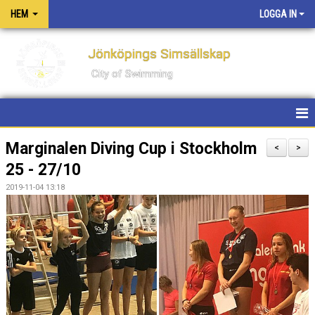
HEM
LOGGA IN
Jönköpings Simsällskap
City of Swimming
HEM
Marginalen Diving Cup i Stockholm
<
>
25 - 27/10
NYHETER
2019-11-04 13:18
KONTAKT
OM KLUBBEN
PM FÖR TÄVLINGAR OCH LÄGER
PRIVATLEKTIONER