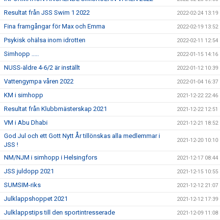
Resultat från JSS Swim 1 2022
2022-02-24 13:19
Fina framgångar för Max och Emma
2022-02-19 13:52
Psykisk ohälsa inom idrotten
2022-02-11 12:54
Simhopp .....
2022-01-15 14:16
NUSS-äldre 4-6/2 är inställt
2022-01-12 10:39
Vattengympa våren 2022
2022-01-04 16:37
KM i simhopp
2021-12-22 22:46
Resultat från Klubbmästerskap 2021
2021-12-22 12:51
VM i Abu Dhabi
2021-12-21 18:52
God Jul och ett Gott Nytt År tillönskas alla medlemmar i
2021-12-20 10:10
JSS !
NM/NJM i simhopp i Helsingfors
2021-12-17 08:44
JSS juldopp 2021
2021-12-15 10:55
SUMSIM-riks
2021-12-12 21:07
Julklappshoppet 2021
2021-12-12 17:39
Julklappstips till den sportintresserade
2021-12-09 11:08