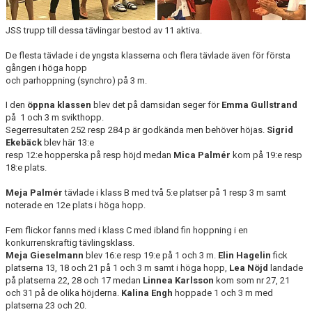
BOKNING SIMSKOLA
JSS trupp till dessa tävlingar bestod av 11 aktiva.
KALENDER
De flesta tävlade i de yngsta klasserna och flera tävlade även för första
gången i höga hopp
WEBSHOP
och parhoppning (synchro) på 3 m.
I den
öppna klassen
blev det på damsidan seger för
Emma Gullstrand
på 1 och 3 m svikthopp.
Segerresultaten 252 resp 284 p är godkända men behöver höjas.
Sigrid
Ekebäck
blev här 13:e
resp 12:e hopperska på resp höjd medan
Mica Palmér
kom på 19:e resp
18:e plats.
Meja Palmér
tävlade i klass B med två 5:e platser på 1 resp 3 m samt
noterade en 12e plats i höga hopp.
Fem flickor fanns med i klass C med ibland fin hoppning i en
konkurrenskraftig tävlingsklass.
Meja Gieselmann
blev 16:e resp 19:e på 1 och 3 m.
Elin Hagelin
fick
platserna 13, 18 och 21 på 1 och 3 m samt i höga hopp,
Lea Nöjd
landade
på platserna 22, 28 och 17 medan
Linnea Karlsson
kom som nr 27, 21
och 31 på de olika höjderna.
Kalina Engh
hoppade 1 och 3 m med
platserna 23 och 20.