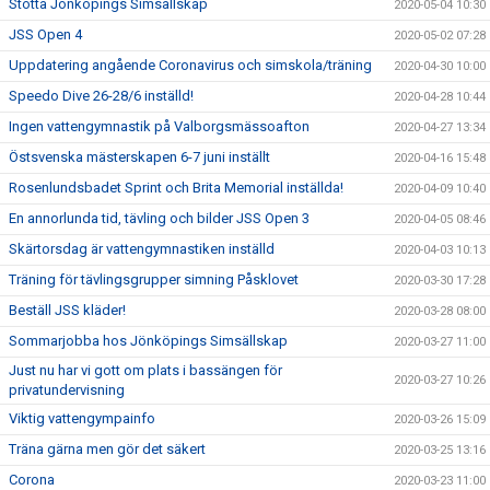
Stötta Jönköpings Simsällskap
2020-05-04 10:30
JSS Open 4
2020-05-02 07:28
Uppdatering angående Coronavirus och simskola/träning
2020-04-30 10:00
Speedo Dive 26-28/6 inställd!
2020-04-28 10:44
Ingen vattengymnastik på Valborgsmässoafton
2020-04-27 13:34
Östsvenska mästerskapen 6-7 juni inställt
2020-04-16 15:48
Rosenlundsbadet Sprint och Brita Memorial inställda!
2020-04-09 10:40
En annorlunda tid, tävling och bilder JSS Open 3
2020-04-05 08:46
Skärtorsdag är vattengymnastiken inställd
2020-04-03 10:13
Träning för tävlingsgrupper simning Påsklovet
2020-03-30 17:28
Beställ JSS kläder!
2020-03-28 08:00
Sommarjobba hos Jönköpings Simsällskap
2020-03-27 11:00
Just nu har vi gott om plats i bassängen för
2020-03-27 10:26
privatundervisning
Viktig vattengympainfo
2020-03-26 15:09
Träna gärna men gör det säkert
2020-03-25 13:16
Corona
2020-03-23 11:00