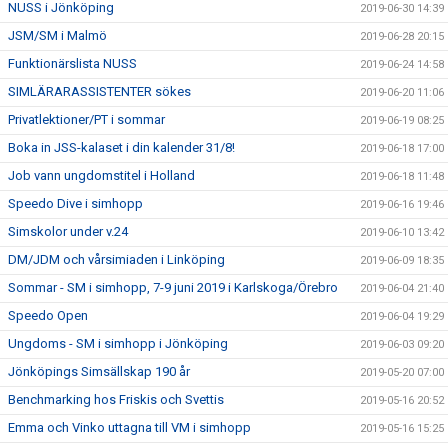
NUSS i Jönköping
2019-06-30 14:39
JSM/SM i Malmö
2019-06-28 20:15
Funktionärslista NUSS
2019-06-24 14:58
SIMLÄRARASSISTENTER sökes
2019-06-20 11:06
Privatlektioner/PT i sommar
2019-06-19 08:25
Boka in JSS-kalaset i din kalender 31/8!
2019-06-18 17:00
Job vann ungdomstitel i Holland
2019-06-18 11:48
Speedo Dive i simhopp
2019-06-16 19:46
Simskolor under v.24
2019-06-10 13:42
DM/JDM och vårsimiaden i Linköping
2019-06-09 18:35
Sommar - SM i simhopp, 7-9 juni 2019 i Karlskoga/Örebro
2019-06-04 21:40
Speedo Open
2019-06-04 19:29
Ungdoms - SM i simhopp i Jönköping
2019-06-03 09:20
Jönköpings Simsällskap 190 år
2019-05-20 07:00
Benchmarking hos Friskis och Svettis
2019-05-16 20:52
Emma och Vinko uttagna till VM i simhopp
2019-05-16 15:25