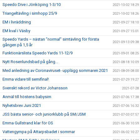
Speedo Dive i Jönköping 1-3/10
2021-10-02 18:29
Triangeltävling i simhopp 25/9
2021-10-02 18:26
EM i livräddning
2021-09-27 18:10
EM kval i Väsby
2021-09-27 15:01
Speedo Yards – nästan ”normal” simtävling för första
2021-09-13 09:38
gången på 1,5 år
Funktionärslista Speedo Yards 11-12/9
2021-09-01 08:25
Nytt Rosenlundsbad på gång...
2021-08-18 10:09
Med anledning av Coronaviruset- upplägg sommaren 2021
2021-08-09 08:00
Emma vidare till semifinal!
2021-07-29 19:27
Svenskt rekord av Victor Johansson
2021-07-28
Anmäl till höstens babysim
2021-07-06 17:38
Nyhetsbrev Juni 2021
2021-07-06 16:32
JSS bästa senior- och juniorklubb på SM/JSM
2021-07-03 07:57
Emma Gullstrand klar för OS
2021-06-30 10:59
Vattengympa på Attarpsbadet i sommar
2021-06-02 10:27