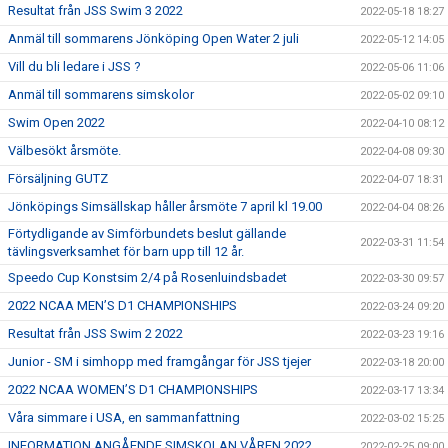
Resultat från JSS Swim 3 2022
2022-05-18 18:27
Anmäl till sommarens Jönköping Open Water 2 juli
2022-05-12 14:05
Vill du bli ledare i JSS ?
2022-05-06 11:06
Anmäl till sommarens simskolor
2022-05-02 09:10
Swim Open 2022
2022-04-10 08:12
Välbesökt årsmöte.
2022-04-08 09:30
Försäljning GUTZ
2022-04-07 18:31
Jönköpings Simsällskap håller årsmöte 7 april kl 19.00
2022-04-04 08:26
Förtydligande av Simförbundets beslut gällande
2022-03-31 11:54
tävlingsverksamhet för barn upp till 12 år.
Speedo Cup Konstsim 2/4 på Rosenluindsbadet
2022-03-30 09:57
2022 NCAA MEN’S D1 CHAMPIONSHIPS
2022-03-24 09:20
Resultat från JSS Swim 2 2022
2022-03-23 19:16
Junior - SM i simhopp med framgångar för JSS tjejer
2022-03-18 20:00
2022 NCAA WOMEN’S D1 CHAMPIONSHIPS
2022-03-17 13:34
Våra simmare i USA, en sammanfattning
2022-03-02 15:25
INFORMATION ANGÅENDE SIMSKOLAN VÅREN 2022
2022-02-25 09:00