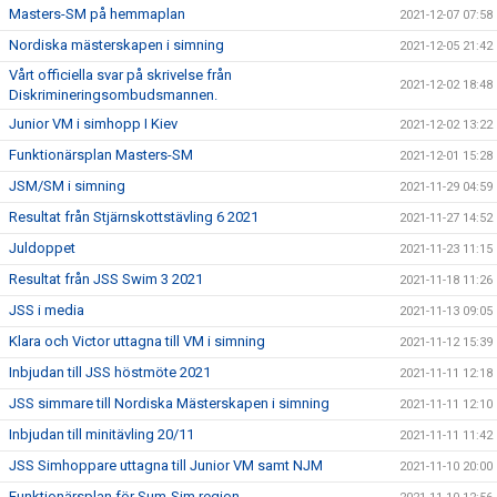
Masters-SM på hemmaplan
2021-12-07 07:58
Nordiska mästerskapen i simning
2021-12-05 21:42
Vårt officiella svar på skrivelse från
2021-12-02 18:48
Diskrimineringsombudsmannen.
Junior VM i simhopp I Kiev
2021-12-02 13:22
Funktionärsplan Masters-SM
2021-12-01 15:28
JSM/SM i simning
2021-11-29 04:59
Resultat från Stjärnskottstävling 6 2021
2021-11-27 14:52
Juldoppet
2021-11-23 11:15
Resultat från JSS Swim 3 2021
2021-11-18 11:26
JSS i media
2021-11-13 09:05
Klara och Victor uttagna till VM i simning
2021-11-12 15:39
Inbjudan till JSS höstmöte 2021
2021-11-11 12:18
JSS simmare till Nordiska Mästerskapen i simning
2021-11-11 12:10
Inbjudan till minitävling 20/11
2021-11-11 11:42
JSS Simhoppare uttagna till Junior VM samt NJM
2021-11-10 20:00
Funktionärsplan för Sum-Sim region