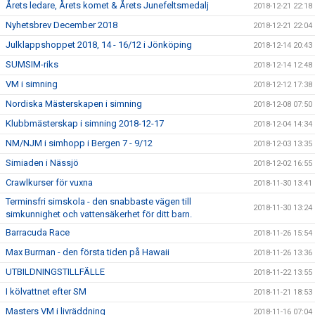
Årets ledare, Årets komet & Årets Junefeltsmedalj
2018-12-21 22:18
Nyhetsbrev December 2018
2018-12-21 22:04
Julklappshoppet 2018, 14 - 16/12 i Jönköping
2018-12-14 20:43
SUMSIM-riks
2018-12-14 12:48
VM i simning
2018-12-12 17:38
Nordiska Mästerskapen i simning
2018-12-08 07:50
Klubbmästerskap i simning 2018-12-17
2018-12-04 14:34
NM/NJM i simhopp i Bergen 7 - 9/12
2018-12-03 13:35
Simiaden i Nässjö
2018-12-02 16:55
Crawlkurser för vuxna
2018-11-30 13:41
Terminsfri simskola - den snabbaste vägen till
2018-11-30 13:24
simkunnighet och vattensäkerhet för ditt barn.
Barracuda Race
2018-11-26 15:54
Max Burman - den första tiden på Hawaii
2018-11-26 13:36
UTBILDNINGSTILLFÄLLE
2018-11-22 13:55
I kölvattnet efter SM
2018-11-21 18:53
Masters VM i livräddning
2018-11-16 07:04