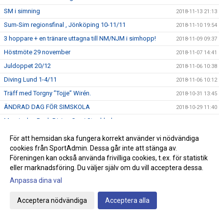
SM i simning
2018-11-13 21:13
Sum-Sim regionsfinal , Jönköping 10-11/11
2018-11-10 19:54
3 hoppare + en tränare uttagna till NM/NJM i simhopp!
2018-11-09 09:37
Höstmöte 29 november
2018-11-07 14:41
Juldoppet 20/12
2018-11-06 10:38
Diving Lund 1-4/11
2018-11-06 10:12
Träff med Torgny ”Tojje” Wirén.
2018-10-31 13:45
ÄNDRAD DAG FÖR SIMSKOLA
2018-10-29 11:40
Marginalen Bank Diving Cup i Stockholm
2018-10-29 09:33
Öppna Östsvenska DM i Jönköping
2018-10-20 16:42
För att hemsidan ska fungera korrekt använder vi nödvändiga
UGP 1 i Västervik
cookies från SportAdmin. Dessa går inte att stänga av.
2018-10-16 19:44
Föreningen kan också använda frivilliga cookies, t.ex. för statistik
ANMÄLAN TILL BABYSIM OCH SMÅBARNSSIM
2018-10-15 09:08
eller marknadsföring. Du väljer själv om du vill acceptera dessa.
Bilfärja vs Victor Johansson
2018-10-14 04:29
Anpassa dina val
Ny tid för minisim på söndagar
2018-10-11 19:10
Acceptera nödvändiga
Acceptera alla
Östsvenska mästerskapen
2018-10-07 20:18
HÖSTLOVSKUL 2018
2018-10-05 10:22