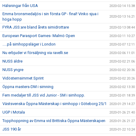
Hälsningar från USA
2020-02-14 15:38
Emma bronsmedaljös i sin första GP - final! Vinko sjua i
2020-02-13 16:21
höga hopp
FYRA JSS:are bland årets simidrottare
2020-02-13 08:44
European Parasport Games- Malmö Open
2020-02-11 10:27
.....på simhoppsläger i London
2020-02-07 12:11
Nu erbjuder vi försäljning via ravelli.se
2020-02-06 11:01
NUSS äldre
2020-02-02 21:06
NUSS yngre
2020-02-02 20:36
Vidösternsimmet Sprint
2020-02-02 20:26
Öppna masters-DM i simning
2020-02-02 13:30
Fem medaljer till JSS vid Junior - SM i simhopp.
2020-02-01 18:39
Västsvenska Öppna Mästerskap i simhopp i Göteborg 25/1
2020-01-29 14:27
UGP i Motala
2020-01-26 21:40
Topphoppning av Emma vid Brittiska Öppna Mästerskapen
2020-01-26 21:27
JSS 190 år
2020-01-22 10:24