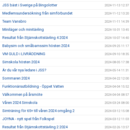
JSS bäst i Sverige på Bingolotter
2024-11-13 12:37
Medlemsundersökning från simförbundet
2024-11-12 13:20
Team Vansbro
2024-11-11 14:39
Miniläger och minitävling
2024-10-31 13:45
Resultat från Stjärnskottstävling 4 2024
2024-10-07 14:40
Babysim och småbarnssim hösten 2024
2024-09-25 11:17
VM GULD i LIVRÄDDNING
2024-09-10 18:35
Simskola hösten 2024
2024-08-05 17:38
Är du vår nya ledare i JSS?
2024-05-14 11:31
Sommaren 2024
2024-04-22 12:00
Funktionärsutbildning - Öppet Vatten
2024-04-04 15:52
Välkommen på årsmöte
2024-04-04 08:57
Våren 2024 Simskola
2024-03-24 08:00
Simträning för 65+ till våren 2024 omgång 2
2024-03-12 15:08
JOYNA - nytt spel från Folkspel
2024-03-12 11:03
Resultat från Stjärnskottstävling 2 2024
2024-02-26 13:57