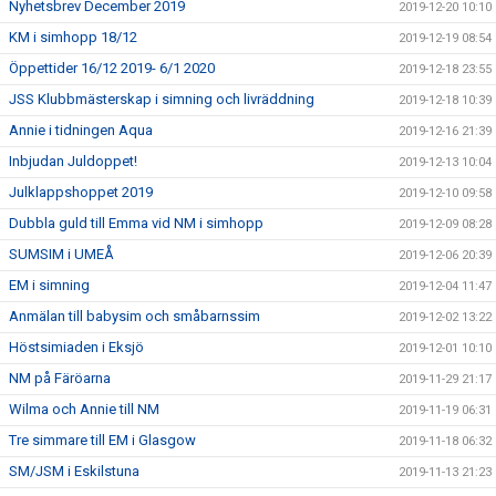
Nyhetsbrev December 2019
2019-12-20 10:10
KM i simhopp 18/12
2019-12-19 08:54
Öppettider 16/12 2019- 6/1 2020
2019-12-18 23:55
JSS Klubbmästerskap i simning och livräddning
2019-12-18 10:39
Annie i tidningen Aqua
2019-12-16 21:39
Inbjudan Juldoppet!
2019-12-13 10:04
Julklappshoppet 2019
2019-12-10 09:58
Dubbla guld till Emma vid NM i simhopp
2019-12-09 08:28
SUMSIM i UMEÅ
2019-12-06 20:39
EM i simning
2019-12-04 11:47
Anmälan till babysim och småbarnssim
2019-12-02 13:22
Höstsimiaden i Eksjö
2019-12-01 10:10
NM på Färöarna
2019-11-29 21:17
Wilma och Annie till NM
2019-11-19 06:31
Tre simmare till EM i Glasgow
2019-11-18 06:32
SM/JSM i Eskilstuna
2019-11-13 21:23