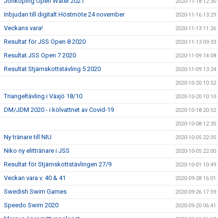
Jönköping Open Water 2021
2020-11-18 12:30
Inbjudan till digitalt Höstmöte 24 november
2020-11-16 13:29
Veckans vara!
2020-11-13 11:26
Resultat för JSS Open 8 2020
2020-11-13 09:33
Resultat JSS Open 7 2020
2020-11-09 14:08
Resultat Stjärnskottstävling 5 2020
2020-11-09 13:24
2020-10-20 10:52
Triangeltävling i Växjö 18/10
2020-10-20 10:10
DM/JDM 2020 - i kölvattnet av Covid-19
2020-10-18 20:52
2020-10-08 12:35
Ny tränare till NIU
2020-10-05 22:05
Niko ny elittränare i JSS
2020-10-05 22:00
Resultat för Stjärnskottstävlingen 27/9
2020-10-01 10:49
Veckan vara v. 40 & 41
2020-09-28 16:01
Swedish Swim Games
2020-09-26 17:59
Speedo Swim 2020
2020-09-20 06:41