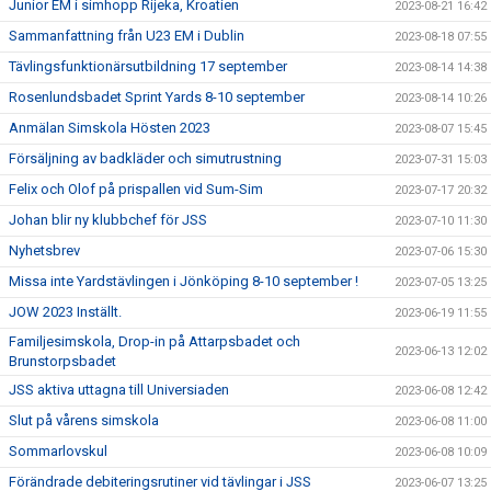
Junior EM i simhopp Rijeka, Kroatien
2023-08-21 16:42
Sammanfattning från U23 EM i Dublin
2023-08-18 07:55
Tävlingsfunktionärsutbildning 17 september
2023-08-14 14:38
Rosenlundsbadet Sprint Yards 8-10 september
2023-08-14 10:26
Anmälan Simskola Hösten 2023
2023-08-07 15:45
Försäljning av badkläder och simutrustning
2023-07-31 15:03
Felix och Olof på prispallen vid Sum-Sim
2023-07-17 20:32
Johan blir ny klubbchef för JSS
2023-07-10 11:30
Nyhetsbrev
2023-07-06 15:30
Missa inte Yardstävlingen i Jönköping 8-10 september !
2023-07-05 13:25
JOW 2023 Inställt.
2023-06-19 11:55
Familjesimskola, Drop-in på Attarpsbadet och
2023-06-13 12:02
Brunstorpsbadet
JSS aktiva uttagna till Universiaden
2023-06-08 12:42
Slut på vårens simskola
2023-06-08 11:00
Sommarlovskul
2023-06-08 10:09
Förändrade debiteringsrutiner vid tävlingar i JSS
2023-06-07 13:25