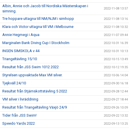
Albin, Annie och Jacob till Nordiska Mästerskapen i
2022-11-08 13:57
simning.
Tre hoppare uttagna till NM/NJM i simhopp
2022-11-08 13:16
Klara och Victor uttagna till VM i Melbourne
2022-11-08 10:32
Annie Hegmegi i Aqua
2022-11-07 09:44
Marginalen Bank Diving Cup I Stockholm
2022-10-31 16:39
INGEN SIMSKOLA v 44
2022-10-31 10:13
Triangeltävling 15/10
2022-10-15 13:49
Resultat från JSS Swim 1012 2022
2022-10-12 19:35
Styrelsen uppvaktade Max VM silver.
2022-10-06 14:04
Tjejkväll 24/10
2022-09-30 16:18
Resultat från Stjärnskottstävling 5 2022
2022-09-28 12:44
VM silver i livräddning
2022-09-27 18:44
Resultat från Triangeltävling Växjö 24/9
2022-09-26 10:09
Tider från JSS Swim!
2022-09-22 13:32
Speedo Yards 2022
2022-09-13 13:25