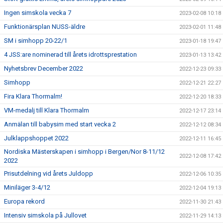
Ingen simskola vecka 7
2023-02-08 10:18
Funktionärsplan NUSS-äldre
2023-02-01 11:48
SM i simhopp 20-22/1
2023-01-18 19:47
4 JSS:are nominerad till årets idrottsprestation
2023-01-13 13:42
Nyhetsbrev December 2022
2022-12-23 09:33
Simhopp
2022-12-21 22:27
Fira Klara Thormalm!
2022-12-20 18:33
VM-medalj till Klara Thormalm
2022-12-17 23:14
Anmälan till babysim med start vecka 2
2022-12-12 08:34
Julklappshoppet 2022
2022-12-11 16:45
Nordiska Mästerskapen i simhopp i Bergen/Nor 8-11/12
2022-12-08 17:42
2022
Prisutdelning vid årets Juldopp
2022-12-06 10:35
Miniläger 3-4/12
2022-12-04 19:13
Europa rekord
2022-11-30 21:43
Intensiv simskola på Jullovet
2022-11-29 14:13