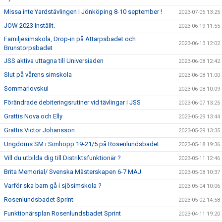
Missa inte Yardstävlingen i Jönköping 8-10 september !
2023-07-05 13:25
JOW 2023 Inställt.
2023-06-19 11:55
Familjesimskola, Drop-in på Attarpsbadet och
2023-06-13 12:02
Brunstorpsbadet
JSS aktiva uttagna till Universiaden
2023-06-08 12:42
Slut på vårens simskola
2023-06-08 11:00
Sommarlovskul
2023-06-08 10:09
Förändrade debiteringsrutiner vid tävlingar i JSS
2023-06-07 13:25
Grattis Nova och Elly
2023-05-29 13:44
Grattis Victor Johansson
2023-05-29 13:35
Ungdoms SM i Simhopp 19-21/5 på Rosenlundsbadet
2023-05-18 19:36
Vill du utbilda dig till Distriktsfunktionär ?
2023-05-11 12:46
Brita Memorial/ Svenska Mästerskapen 6-7 MAJ
2023-05-08 10:37
Varför ska barn gå i sjösimskola ?
2023-05-04 10:06
Rosenlundsbadet Sprint
2023-05-02 14:58
Funktionärsplan Rosenlundsbadet Sprint
2023-04-11 19:20