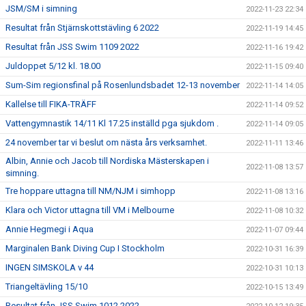
JSM/SM i simning
2022-11-23 22:34
Resultat från Stjärnskottstävling 6 2022
2022-11-19 14:45
Resultat från JSS Swim 1109 2022
2022-11-16 19:42
Juldoppet 5/12 kl. 18.00
2022-11-15 09:40
Sum-Sim regionsfinal på Rosenlundsbadet 12-13 november
2022-11-14 14:05
Kallelse till FIKA-TRÄFF
2022-11-14 09:52
Vattengymnastik 14/11 Kl 17.25 inställd pga sjukdom .
2022-11-14 09:05
24 november tar vi beslut om nästa års verksamhet.
2022-11-11 13:46
Albin, Annie och Jacob till Nordiska Mästerskapen i
2022-11-08 13:57
simning.
Tre hoppare uttagna till NM/NJM i simhopp
2022-11-08 13:16
Klara och Victor uttagna till VM i Melbourne
2022-11-08 10:32
Annie Hegmegi i Aqua
2022-11-07 09:44
Marginalen Bank Diving Cup I Stockholm
2022-10-31 16:39
INGEN SIMSKOLA v 44
2022-10-31 10:13
Triangeltävling 15/10
2022-10-15 13:49
Resultat från JSS Swim 1012 2022