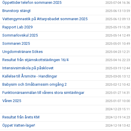
Öppettider telefon sommaren 2025
2025-07-04 16:36
Brunstorp stängt
2025-06-13 13:59
Vattengymnastik på Attarpsbadet sommaren 2025
2025-06-12 09:13
Rapport Lab 2029
2025-05-19 15:28
Sommarlovskul 2025
2025-05-14 12:49
Sommaren 2025
2025-05-01 10:49
Ungdomstränare Sökes
2025-04-23 12:21
Resultat från stjärnskottstävlingen 16/4
2025-04-16 22:23
Intensivsimskola på påsklovet
2025-03-19 12:44
Kallelse till Årsmöte - Handlingar
2025-03-05 13:12
Babysim och Småbarnssim omgång 2
2025-02-12 10:42
Funktionärsanmälan till vårens stora simtävlingar
2025-01-27 14:31
Våren 2025
2025-01-07 10:00
2024-12-23 15:11
Resultat från årets KM
2024-12-19 14:23
Öppet Vatten-läger!
2024-12-18 13:42