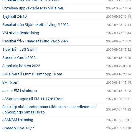
2022-10-12 19:35
Styrelsen uppvaktade Max VM silver.
2022-10-06 14:04
Tjejkväll 24/10
2022-09-30 16:18
Resultat från Stjärnskottstävling 5 2022
2022-09-28 12:44
VM silver i livräddning
2022-09-27 18:44
Resultat från Triangeltävling Växjö 24/9
2022-09-26 10:09
Tider från JSS Swim!
2022-09-22 13:32
Speedo Yards 2022
2022-09-13 13:25
Simskola hösten 2022
2022-08-29 09:00
EM silver till Emma i simhopp i Rom
2022-08-16 20:16
EM i Rom
2022-08-11 11:15
Junior EM i simhopp
2022-07-18 15:23
JSSare uttagna till EM 11-17/8 i Rom
2022-07-08 10:11
En riktigt skön badsommar tillönskas alla medlemmar i
2022-07-07 11:22
Jönköpings Simsällskap.
JSM/SM i simning
2022-07-03 19:41
Speedo Dive 1-3/7
2022-07-02 18:10