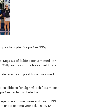
rd på alla höjder. 5:a på 1 m, 336 p
ga. Meja 6:a på både 1 och 3 m med 287
ed 258 p och 7:a i höga hopp med 257 p.
ch det krävdes mycket för att vara med i
 en alldeles för låg nivå och flera missar
r på 1 m där han slutade 8:a.
uttagningar kommer inom kort) samt JSS
s under samma veckoslut, 6 - 8/12
,