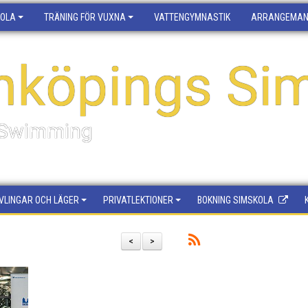
KOLA
TRÄNING FÖR VUXNA
VATTENGYMNASTIK
ARRANGEMA
nköpings Sim
f Swimming
VLINGAR OCH LÄGER
PRIVATLEKTIONER
BOKNING SIMSKOLA
<
>