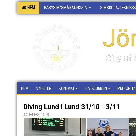
HEM
BABYSIM/SMÅBARNSSIM
SIMSKOLA/TEKNIKS
Jö
City o
HEM
NYHETER
KONTAKT
OM KLUBBEN
PM FÖR TÄ
Diving Lund i Lund 31/10 - 3/11
2019-11-04 13:18