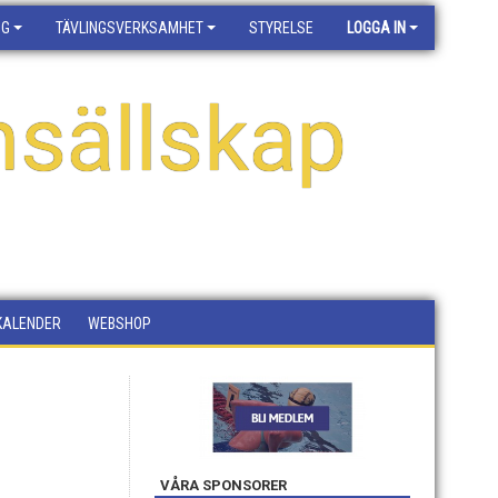
NG
TÄVLINGSVERKSAMHET
STYRELSE
LOGGA IN
sällskap
KALENDER
WEBSHOP
VÅRA SPONSORER