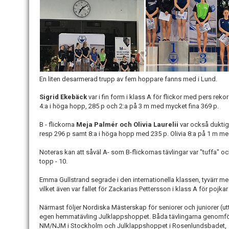
En liten desarmerad trupp av fem hoppare fanns med i Lund.
Sigrid Ekebäck
var i fin form i klass A för flickor med pers reko
4:a i höga hopp, 285 p och 2:a på 3 m med mycket fina 369 p.
B - flickorna
Meja Palmér och Olivia Laurelii
var också dukti
resp 296 p samt 8:a i höga hopp med 235 p. Olivia 8:a på 1 m m
Noteras kan att såväl A- som B-flickornas tävlingar var "tuffa" o
topp - 10.
Emma Gullstrand segrade i den internationella klassen, tyvärr med
vilket även var fallet för Zackarias Pettersson i klass A för pojka
Närmast följer Nordiska Mästerskap för seniorer och juniorer (
egen hemmatävling Julklappshoppet. Båda tävlingarna genomför
NM/NJM i Stockholm och Julklappshoppet i Rosenlundsbadet