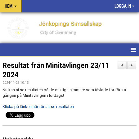
HEM
LOGGA IN
Jönköpings Simsällskap
City of Swimming
HEM
Resultat från Minitävlingen 23/11
<
>
2024
NYHETER
2024-11-26 10:13
KONTAKT
Nu kan ni se resultaten på de duktiga simmare som tävlade för första
gången på Minitävlingen i lördags!
OM KLUBBEN
Klicka på länken här för att se resultaten
PM FÖR TÄVLINGAR OCH LÄGER
PRIVATLEKTIONER