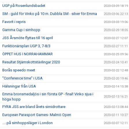
UGP på Rosenlundsbadet
2020-03-09 18:19
SM - guld för Vinko på 10 m. Dubbla SM - silver för Emma
2020-03-06 22:13
Favorit i repris
2020-03-03 19:06
Gamma Cup i simhopp
2020-02-29 18:05
JSS Årsmöte flyttas till 16 april
2020-02-27 12:07
Funktionärsplan UGP 3, 7-8/3
2020-02-27 11:11
ÖPPET HUS I NORRAHAMMAR
2020-02-25 09:56
Resultat Stjärnskottstävlingar 2020
2020-02-24 10:41
Borås speedo meet
2020-02-22 12:48
”Conference time” i USA
2020-02-20 19:46
Hälsningar från USA
2020-02-14 15:38
Emma bronsmedaljös i sin första GP - final! Vinko sjua i
2020-02-13 16:21
höga hopp
FYRA JSS:are bland årets simidrottare
2020-02-13 08:44
European Parasport Games- Malmö Open
2020-02-11 10:27
.....på simhoppsläger i London
2020-02-07 12:11