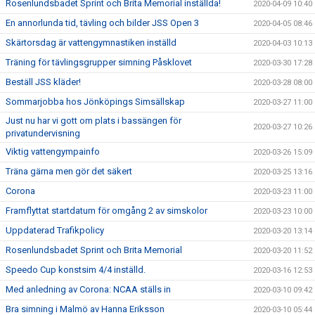
Rosenlundsbadet Sprint och Brita Memorial inställda!
2020-04-09 10:40
En annorlunda tid, tävling och bilder JSS Open 3
2020-04-05 08:46
Skärtorsdag är vattengymnastiken inställd
2020-04-03 10:13
Träning för tävlingsgrupper simning Påsklovet
2020-03-30 17:28
Beställ JSS kläder!
2020-03-28 08:00
Sommarjobba hos Jönköpings Simsällskap
2020-03-27 11:00
Just nu har vi gott om plats i bassängen för
2020-03-27 10:26
privatundervisning
Viktig vattengympainfo
2020-03-26 15:09
Träna gärna men gör det säkert
2020-03-25 13:16
Corona
2020-03-23 11:00
Framflyttat startdatum för omgång 2 av simskolor
2020-03-23 10:00
Uppdaterad Trafikpolicy
2020-03-20 13:14
Rosenlundsbadet Sprint och Brita Memorial
2020-03-20 11:52
Speedo Cup konstsim 4/4 inställd.
2020-03-16 12:53
Med anledning av Corona: NCAA ställs in
2020-03-10 09:42
Bra simning i Malmö av Hanna Eriksson
2020-03-10 05:44