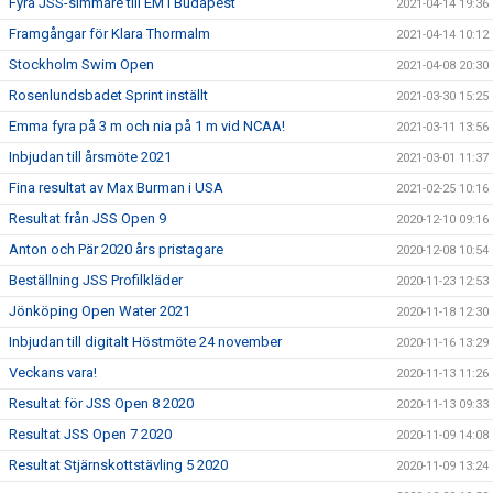
Fyra JSS-simmare till EM i Budapest
2021-04-14 19:36
Framgångar för Klara Thormalm
2021-04-14 10:12
Stockholm Swim Open
2021-04-08 20:30
Rosenlundsbadet Sprint inställt
2021-03-30 15:25
Emma fyra på 3 m och nia på 1 m vid NCAA!
2021-03-11 13:56
Inbjudan till årsmöte 2021
2021-03-01 11:37
Fina resultat av Max Burman i USA
2021-02-25 10:16
Resultat från JSS Open 9
2020-12-10 09:16
Anton och Pär 2020 års pristagare
2020-12-08 10:54
Beställning JSS Profilkläder
2020-11-23 12:53
Jönköping Open Water 2021
2020-11-18 12:30
Inbjudan till digitalt Höstmöte 24 november
2020-11-16 13:29
Veckans vara!
2020-11-13 11:26
Resultat för JSS Open 8 2020
2020-11-13 09:33
Resultat JSS Open 7 2020
2020-11-09 14:08
Resultat Stjärnskottstävling 5 2020
2020-11-09 13:24