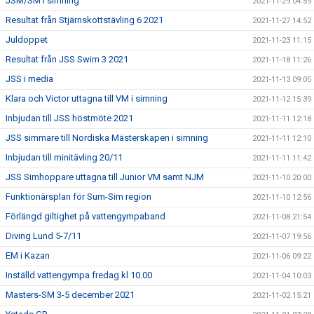
JSM/SM i simning
2021-11-29 04:59
Resultat från Stjärnskottstävling 6 2021
2021-11-27 14:52
Juldoppet
2021-11-23 11:15
Resultat från JSS Swim 3 2021
2021-11-18 11:26
JSS i media
2021-11-13 09:05
Klara och Victor uttagna till VM i simning
2021-11-12 15:39
Inbjudan till JSS höstmöte 2021
2021-11-11 12:18
JSS simmare till Nordiska Mästerskapen i simning
2021-11-11 12:10
Inbjudan till minitävling 20/11
2021-11-11 11:42
JSS Simhoppare uttagna till Junior VM samt NJM
2021-11-10 20:00
Funktionärsplan för Sum-Sim region
2021-11-10 12:56
Förlängd giltighet på vattengympaband
2021-11-08 21:54
Diving Lund 5-7/11
2021-11-07 19:56
EM i Kazan
2021-11-06 09:22
Inställd vattengympa fredag kl 10.00
2021-11-04 10:03
Masters-SM 3-5 december 2021
2021-11-02 15:21