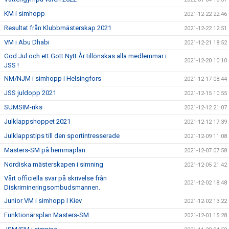
KM i simhopp
2021-12-22 22:46
Resultat från Klubbmästerskap 2021
2021-12-22 12:51
VM i Abu Dhabi
2021-12-21 18:52
God Jul och ett Gott Nytt År tillönskas alla medlemmar i
2021-12-20 10:10
JSS !
NM/NJM i simhopp i Helsingfors
2021-12-17 08:44
JSS juldopp 2021
2021-12-15 10:55
SUMSIM-riks
2021-12-12 21:07
Julklappshoppet 2021
2021-12-12 17:39
Julklappstips till den sportintresserade
2021-12-09 11:08
Masters-SM på hemmaplan
2021-12-07 07:58
Nordiska mästerskapen i simning
2021-12-05 21:42
Vårt officiella svar på skrivelse från
2021-12-02 18:48
Diskrimineringsombudsmannen.
Junior VM i simhopp I Kiev
2021-12-02 13:22
Funktionärsplan Masters-SM
2021-12-01 15:28