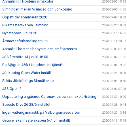
Anmälan till Höstens simskolor
2020-08-03 15:23
Simningen mellan Visingsö och Jönköping
2020-08-02 14:55
Öppettider sommaren 2020
2020-07-07 10:32
Riksmästerskapen i simning
2020-06-25 18:39
Nyhetsbrev Juni 2020
2020-06-15 16:05
Årsmötesförhandlingar 2020
2020-06-14 20:37
Anmäl till höstens babysim och småbarnssim
2020-06-08 07:00
JSS årsmöte 14 juni kl 16.00
2020-06-02 11:35
Bo Sjögren 45år i Ungdomens tjänst!
2020-06-01 19:22
Jönköping Open Water inställt
2020-05-26 10:08
Stötta Jönköpings Simsällskap
2020-05-04 10:30
JSS Open 4
2020-05-02 07:28
Uppdatering angående Coronavirus och simskola/träning
2020-04-30 10:00
Speedo Dive 26-28/6 inställd!
2020-04-28 10:44
Ingen vattengymnastik på Valborgsmässoafton
2020-04-27 13:34
Östsvenska mästerskapen 6-7 juni inställt
2020-04-16 15:48