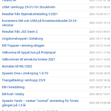
Ystads GP
2021-11-01 07:28
USM i simhopp 29-31/10 i Stockholm
2021-10-31 08:05
Resultat från Stjärnskottstävling 5 2021
2021-10-30 15:17
Konstsims-SM och USM på Rosenlundsbadet 23-24
2021-10-21 15:15
oktober
Resultat från JSS Swim 2
2021-10-21 09:51
Ungdomshoppet i Göteborg
2021-10-17 16:46
EM Truppen i simning uttagen
2021-10-12 14:54
Välkomna till öppet hus på Prolympia!
2021-10-11 17:43
Välkommen till simskola hösten 2021
2021-10-11 10:02
Anmälan till NIU 2022
2021-10-07 12:00
Speedo Dive i Jönköping 1-3/10
2021-10-02 18:29
Triangeltävling i simhopp 25/9
2021-10-02 18:26
EM i livräddning
2021-09-27 18:10
EM kval i Väsby
2021-09-27 15:01
Speedo Yards – nästan ”normal” simtävling för första
2021-09-13 09:38
gången på 1,5 år