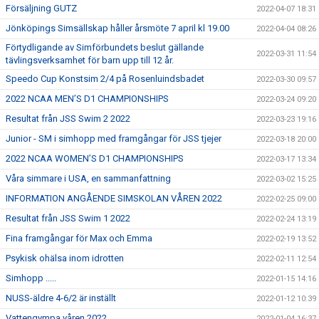
Försäljning GUTZ
2022-04-07 18:31
Jönköpings Simsällskap håller årsmöte 7 april kl 19.00
2022-04-04 08:26
Förtydligande av Simförbundets beslut gällande
2022-03-31 11:54
tävlingsverksamhet för barn upp till 12 år.
Speedo Cup Konstsim 2/4 på Rosenluindsbadet
2022-03-30 09:57
2022 NCAA MEN’S D1 CHAMPIONSHIPS
2022-03-24 09:20
Resultat från JSS Swim 2 2022
2022-03-23 19:16
Junior - SM i simhopp med framgångar för JSS tjejer
2022-03-18 20:00
2022 NCAA WOMEN’S D1 CHAMPIONSHIPS
2022-03-17 13:34
Våra simmare i USA, en sammanfattning
2022-03-02 15:25
INFORMATION ANGÅENDE SIMSKOLAN VÅREN 2022
2022-02-25 09:00
Resultat från JSS Swim 1 2022
2022-02-24 13:19
Fina framgångar för Max och Emma
2022-02-19 13:52
Psykisk ohälsa inom idrotten
2022-02-11 12:54
Simhopp .....
2022-01-15 14:16
NUSS-äldre 4-6/2 är inställt
2022-01-12 10:39
Vattengympa våren 2022
2022-01-04 16:37