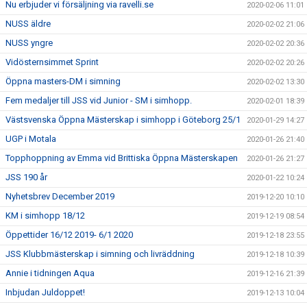
Nu erbjuder vi försäljning via ravelli.se
2020-02-06 11:01
NUSS äldre
2020-02-02 21:06
NUSS yngre
2020-02-02 20:36
Vidösternsimmet Sprint
2020-02-02 20:26
Öppna masters-DM i simning
2020-02-02 13:30
Fem medaljer till JSS vid Junior - SM i simhopp.
2020-02-01 18:39
Västsvenska Öppna Mästerskap i simhopp i Göteborg 25/1
2020-01-29 14:27
UGP i Motala
2020-01-26 21:40
Topphoppning av Emma vid Brittiska Öppna Mästerskapen
2020-01-26 21:27
JSS 190 år
2020-01-22 10:24
Nyhetsbrev December 2019
2019-12-20 10:10
KM i simhopp 18/12
2019-12-19 08:54
Öppettider 16/12 2019- 6/1 2020
2019-12-18 23:55
JSS Klubbmästerskap i simning och livräddning
2019-12-18 10:39
Annie i tidningen Aqua
2019-12-16 21:39
Inbjudan Juldoppet!
2019-12-13 10:04