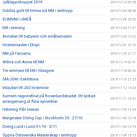
Julklappshoppet 2019
2019-12-10 09:58
Dubbla guld till Emma vid NM i simhopp
2019-12-09 08:28
SUMSIM i UMEÅ
2019-12-06 20:39
EM i simning
2019-12-04 11:47
Anmälan till babysim och småbarnssim
2019-12-02 13:22
Höstsimiaden i Eksjö
2019-12-01 10:10
NM på Färöarna
2019-11-29 21:17
Wilma och Annie till NM
2019-11-19 06:31
Tre simmare till EM i Glasgow
2019-11-18 06:32
SM/JSM i Eskilstuna
2019-11-13 21:23
Inbjudan till JSS höstmöte
2019-11-12 14:24
Sumsim regionsfinal på Rosenlundsbadet. Ett lyckad
2019-11-11 14:52
arrangemang ut flera synvinklar.
Hälsning från Hawaii
2019-11-09 14:03
Marginalen Diving Cup i Stockholm 25 - 27/10
2019-11-04 13:18
Diving Lund i Lund 31/10 - 3/11
2019-11-04 13:18
Öppna Östsvenska Mästerskap i simhopp
2019-11-04 13:13