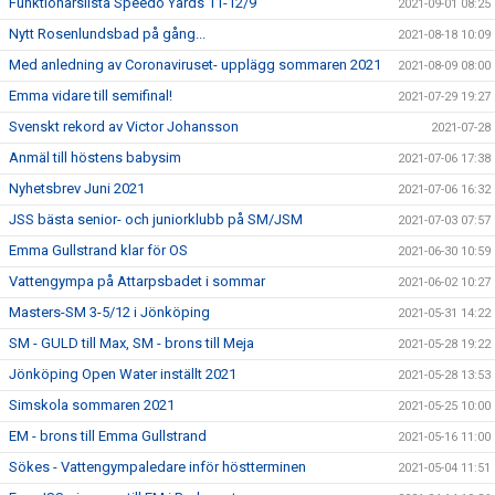
Funktionärslista Speedo Yards 11-12/9
2021-09-01 08:25
Nytt Rosenlundsbad på gång...
2021-08-18 10:09
Med anledning av Coronaviruset- upplägg sommaren 2021
2021-08-09 08:00
Emma vidare till semifinal!
2021-07-29 19:27
Svenskt rekord av Victor Johansson
2021-07-28
Anmäl till höstens babysim
2021-07-06 17:38
Nyhetsbrev Juni 2021
2021-07-06 16:32
JSS bästa senior- och juniorklubb på SM/JSM
2021-07-03 07:57
Emma Gullstrand klar för OS
2021-06-30 10:59
Vattengympa på Attarpsbadet i sommar
2021-06-02 10:27
Masters-SM 3-5/12 i Jönköping
2021-05-31 14:22
SM - GULD till Max, SM - brons till Meja
2021-05-28 19:22
Jönköping Open Water inställt 2021
2021-05-28 13:53
Simskola sommaren 2021
2021-05-25 10:00
EM - brons till Emma Gullstrand
2021-05-16 11:00
Sökes - Vattengympaledare inför höstterminen
2021-05-04 11:51