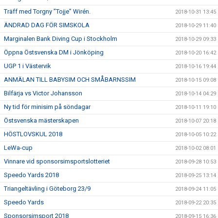
Träff med Torgny ”Tojje” Wirén.
2018-10-31 13:45
ÄNDRAD DAG FÖR SIMSKOLA
2018-10-29 11:40
Marginalen Bank Diving Cup i Stockholm
2018-10-29 09:33
Öppna Östsvenska DM i Jönköping
2018-10-20 16:42
UGP 1 i Västervik
2018-10-16 19:44
ANMÄLAN TILL BABYSIM OCH SMÅBARNSSIM
2018-10-15 09:08
Bilfärja vs Victor Johansson
2018-10-14 04:29
Ny tid för minisim på söndagar
2018-10-11 19:10
Östsvenska mästerskapen
2018-10-07 20:18
HÖSTLOVSKUL 2018
2018-10-05 10:22
LeWa-cup
2018-10-02 08:01
Vinnare vid sponsorsimsportslotteriet
2018-09-28 10:53
Speedo Yards 2018
2018-09-25 13:14
Triangeltävling i Göteborg 23/9
2018-09-24 11:05
Speedo Yards
2018-09-22 20:35
Sponsorsimsport 2018
2018-09-15 16:36