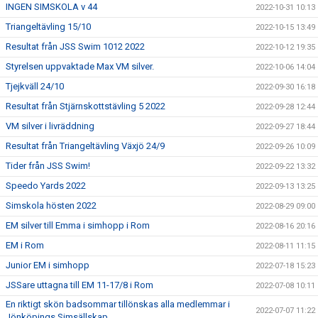
INGEN SIMSKOLA v 44
2022-10-31 10:13
Triangeltävling 15/10
2022-10-15 13:49
Resultat från JSS Swim 1012 2022
2022-10-12 19:35
Styrelsen uppvaktade Max VM silver.
2022-10-06 14:04
Tjejkväll 24/10
2022-09-30 16:18
Resultat från Stjärnskottstävling 5 2022
2022-09-28 12:44
VM silver i livräddning
2022-09-27 18:44
Resultat från Triangeltävling Växjö 24/9
2022-09-26 10:09
Tider från JSS Swim!
2022-09-22 13:32
Speedo Yards 2022
2022-09-13 13:25
Simskola hösten 2022
2022-08-29 09:00
EM silver till Emma i simhopp i Rom
2022-08-16 20:16
EM i Rom
2022-08-11 11:15
Junior EM i simhopp
2022-07-18 15:23
JSSare uttagna till EM 11-17/8 i Rom
2022-07-08 10:11
En riktigt skön badsommar tillönskas alla medlemmar i
2022-07-07 11:22
Jönköpings Simsällskap.