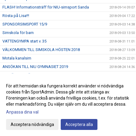
FLASH! Informationsträff för NIU-simsport Sanda
2018-09-14 09:07
Rösta på Lisa!!!
2018-09-04 17:22
SPONSORSIMSPORT 15/9
2018-09-03 14:38
Simskola för barn
2018-09-03 13:50
VATTENGYMPA start v. 35
2018-08-31 11:01
VÄLKOMMEN TILL SIMSKOLA HÖSTEN 2018
2018-08-27 13:09
Motala kanalsim
2018-08-25 22:01
ANSÖKAN TILL NIU GYMNASIET 2019
2018-08-24 14:36
ANMÄL TILL HÖSTENS SIMSKOLA
2018-08-21 08:00
USM/JSM/SM öppet vatten
2018-08-19 15:55
För att hemsidan ska fungera korrekt använder vi nödvändiga
cookies från SportAdmin. Dessa går inte att stänga av.
Nya grupper av Babysim, Start 3/9
2018-08-13 10:55
Föreningen kan också använda frivilliga cookies, t.ex. för statistik
Livräddningsläger på Gotland
2018-08-08 14:30
eller marknadsföring. Du väljer själv om du vill acceptera dessa.
EM i simhopp 6 - 12/8 i Edinburgh/Scotland
2018-08-07 09:30
Anpassa dina val
EM i simning, Glasgow
2018-08-03 08:52
Acceptera nödvändiga
Acceptera alla
Junior - VM i simhopp 22 - 29/7 i Kiev
2018-07-23 13:36
EJM i öppetvatten på Malta
2018-07-14 16:57