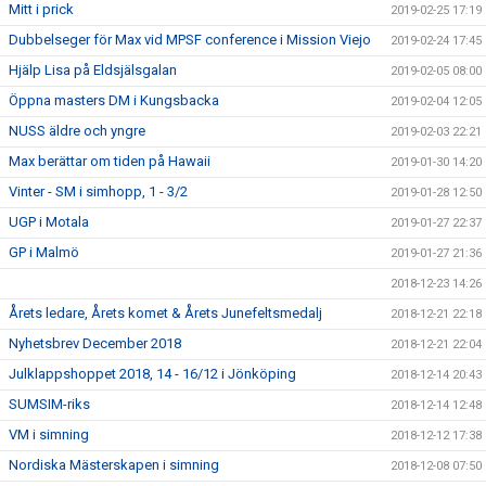
Mitt i prick
2019-02-25 17:19
Dubbelseger för Max vid MPSF conference i Mission Viejo
2019-02-24 17:45
Hjälp Lisa på Eldsjälsgalan
2019-02-05 08:00
Öppna masters DM i Kungsbacka
2019-02-04 12:05
NUSS äldre och yngre
2019-02-03 22:21
Max berättar om tiden på Hawaii
2019-01-30 14:20
Vinter - SM i simhopp, 1 - 3/2
2019-01-28 12:50
UGP i Motala
2019-01-27 22:37
GP i Malmö
2019-01-27 21:36
2018-12-23 14:26
Årets ledare, Årets komet & Årets Junefeltsmedalj
2018-12-21 22:18
Nyhetsbrev December 2018
2018-12-21 22:04
Julklappshoppet 2018, 14 - 16/12 i Jönköping
2018-12-14 20:43
SUMSIM-riks
2018-12-14 12:48
VM i simning
2018-12-12 17:38
Nordiska Mästerskapen i simning
2018-12-08 07:50