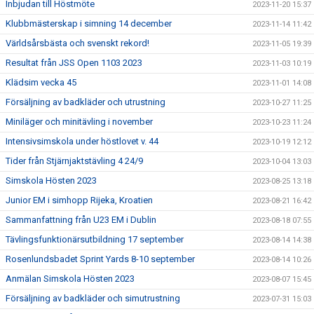
Inbjudan till Höstmöte
2023-11-20 15:37
Klubbmästerskap i simning 14 december
2023-11-14 11:42
Världsårsbästa och svenskt rekord!
2023-11-05 19:39
Resultat från JSS Open 1103 2023
2023-11-03 10:19
Klädsim vecka 45
2023-11-01 14:08
Försäljning av badkläder och utrustning
2023-10-27 11:25
Miniläger och minitävling i november
2023-10-23 11:24
Intensivsimskola under höstlovet v. 44
2023-10-19 12:12
Tider från Stjärnjaktstävling 4 24/9
2023-10-04 13:03
Simskola Hösten 2023
2023-08-25 13:18
Junior EM i simhopp Rijeka, Kroatien
2023-08-21 16:42
Sammanfattning från U23 EM i Dublin
2023-08-18 07:55
Tävlingsfunktionärsutbildning 17 september
2023-08-14 14:38
Rosenlundsbadet Sprint Yards 8-10 september
2023-08-14 10:26
Anmälan Simskola Hösten 2023
2023-08-07 15:45
Försäljning av badkläder och simutrustning
2023-07-31 15:03