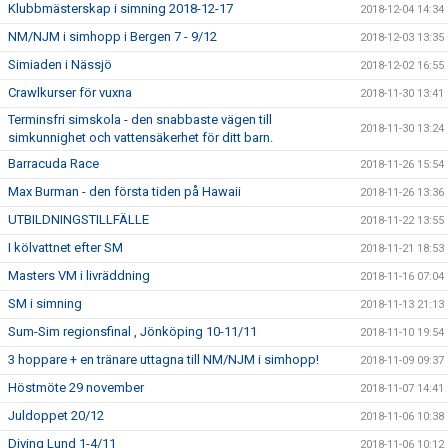
Klubbmästerskap i simning 2018-12-17
2018-12-04 14:34
NM/NJM i simhopp i Bergen 7 - 9/12
2018-12-03 13:35
Simiaden i Nässjö
2018-12-02 16:55
Crawlkurser för vuxna
2018-11-30 13:41
Terminsfri simskola - den snabbaste vägen till
2018-11-30 13:24
simkunnighet och vattensäkerhet för ditt barn.
Barracuda Race
2018-11-26 15:54
Max Burman - den första tiden på Hawaii
2018-11-26 13:36
UTBILDNINGSTILLFÄLLE
2018-11-22 13:55
I kölvattnet efter SM
2018-11-21 18:53
Masters VM i livräddning
2018-11-16 07:04
SM i simning
2018-11-13 21:13
Sum-Sim regionsfinal , Jönköping 10-11/11
2018-11-10 19:54
3 hoppare + en tränare uttagna till NM/NJM i simhopp!
2018-11-09 09:37
Höstmöte 29 november
2018-11-07 14:41
Juldoppet 20/12
2018-11-06 10:38
Diving Lund 1-4/11
2018-11-06 10:12