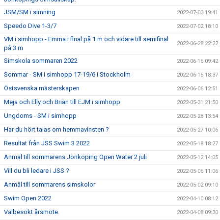
JSM/SM i simning
2022-07-03 19:41
Speedo Dive 1-3/7
2022-07-02 18:10
VM i simhopp - Emma i final på 1 m och vidare till semifinal
2022-06-28 22:22
på 3 m
Simskola sommaren 2022
2022-06-16 09:42
Sommar - SM i simhopp 17-19/6 i Stockholm
2022-06-15 18:37
Östsvenska mästerskapen
2022-06-06 12:51
Meja och Elly och Brian till EJM i simhopp
2022-05-31 21:50
Ungdoms - SM i simhopp
2022-05-28 13:54
Har du hört talas om hemmavinsten ?
2022-05-27 10:06
Resultat från JSS Swim 3 2022
2022-05-18 18:27
Anmäl till sommarens Jönköping Open Water 2 juli
2022-05-12 14:05
Vill du bli ledare i JSS ?
2022-05-06 11:06
Anmäl till sommarens simskolor
2022-05-02 09:10
Swim Open 2022
2022-04-10 08:12
Välbesökt årsmöte.
2022-04-08 09:30