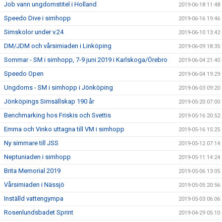
Job vann ungdomstitel i Holland
2019-06-18 11:48
Speedo Dive i simhopp
2019-06-16 19:46
Simskolor under v.24
2019-06-10 13:42
DM/JDM och vårsimiaden i Linköping
2019-06-09 18:35
Sommar - SM i simhopp, 7-9 juni 2019 i Karlskoga/Örebro
2019-06-04 21:40
Speedo Open
2019-06-04 19:29
Ungdoms - SM i simhopp i Jönköping
2019-06-03 09:20
Jönköpings Simsällskap 190 år
2019-05-20 07:00
Benchmarking hos Friskis och Svettis
2019-05-16 20:52
Emma och Vinko uttagna till VM i simhopp
2019-05-16 15:25
Ny simmare till JSS
2019-05-12 07:14
Neptuniaden i simhopp
2019-05-11 14:24
Brita Memorial 2019
2019-05-06 13:05
Vårsimiaden i Nässjö
2019-05-05 20:56
Inställd vattengympa
2019-05-03 06:06
Rosenlundsbadet Sprint
2019-04-29 05:10