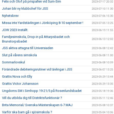
Felix och Olof på prispallen vid Sum-Sim
2023-07-17 20:32
Johan blir ny klubbchef för JSS
2023-07-10 11:30
Nyhetsbrev
2023-07-06 15:30
Missa inte Yardstävlingen i Jönköping 8-10 september !
2023-07-05 13:25
JOW 2023 Inställt.
2023-06-19 11:55
Familjesimskola, Drop-in på Attarpsbadet och
2023-06-13 12:02
Brunstorpsbadet
JSS aktiva uttagna till Universiaden
2023-06-08 12:42
Slut på vårens simskola
2023-06-08 11:00
Sommarlovskul
2023-06-08 10:09
Förändrade debiteringsrutiner vid tävlingar i JSS
2023-06-07 13:25
Grattis Nova och Elly
2023-05-29 13:44
Grattis Victor Johansson
2023-05-29 13:35
Ungdoms SM i Simhopp 19-21/5 på Rosenlundsbadet
2023-05-18 19:36
Vill du utbilda dig till Distriktsfunktionär ?
2023-05-11 12:46
Brita Memorial/ Svenska Mästerskapen 6-7 MAJ
2023-05-08 10:37
Varför ska barn gå i sjösimskola ?
2023-05-04 10:06