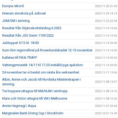
Europa rekord
2022-11-30 21:43
Intensiv simskola på Jullovet
2022-11-29 14:13
JSM/SM i simning
2022-11-23 22:34
Resultat från Stjärnskottstävling 6 2022
2022-11-19 14:45
Resultat från JSS Swim 1109 2022
2022-11-16 19:42
Juldoppet 5/12 kl. 18.00
2022-11-15 09:40
Sum-Sim regionsfinal på Rosenlundsbadet 12-13 november
2022-11-14 14:05
Kallelse till FIKA-TRÄFF
2022-11-14 09:52
Vattengymnastik 14/11 Kl 17.25 inställd pga sjukdom .
2022-11-14 09:05
24 november tar vi beslut om nästa års verksamhet.
2022-11-11 13:46
Albin, Annie och Jacob till Nordiska Mästerskapen i
2022-11-08 13:57
simning.
Tre hoppare uttagna till NM/NJM i simhopp
2022-11-08 13:16
Klara och Victor uttagna till VM i Melbourne
2022-11-08 10:32
Annie Hegmegi i Aqua
2022-11-07 09:44
Marginalen Bank Diving Cup I Stockholm
2022-10-31 16:39