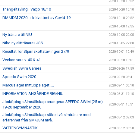
2020-10-20 10:52
Triangeltävling i Växjö 18/10
2020-10-20 10:10
DM/JDM 2020 - i kölvattnet av Covid-19
2020-10-18 20:52
2020-10-08 12:35
Ny tränare till NIU
2020-10-05 22:05
Niko ny elittränare i JSS
2020-10-05 22:00
Resultat för Stjärnskottstävlingen 27/9
2020-10-01 10:49
Veckan vara v. 40 & 41
2020-09-28 16:01
Swedish Swim Games
2020-09-26 17:59
Speedo Swim 2020
2020-09-20 06:41
Marcus äger mittuppslaget ....
2020-09-11 06:10
INFORMATION ANGÅENDE RIG/NIU
2020-08-31 17:15
Jönköpings Simsällskap arrangerar SPEEDO SWIM (25 m)
2020-08-31 13:31
19-20 september 2020
Jönköpings Simsällskap söker två simtränare med
2020-08-12 09:03
erfarenhet från SM/JSM nivå.
VATTENGYMNASTIK
2020-08-12 08:58