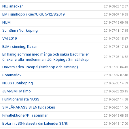
NIU ansökan
2019-08-28 12:37
EM i simhopp i Kiev/UKR, 5-12/8 2019
2019-08-07 19:35
NUM
2019-07-13 09:48
SumSim i Norrköping
2019-07-11 17:15
VM 2019
2019-07-09 15:17
EJM i simning, Kazan
2019-07-03 17:13
En härlig sommar med många och säkra badtillfällen
2019-07-03 16:32
önskar vi alla medlemmar i Jönköpings Simsällskap
Universiaden i Neapel (simhopp och simning)
2019-07-03 04:43
Sommarlov.........
2019-07-02 07:40
NUSS i Jönköping
2019-06-30 14:39
JSM/SM i Malmö
2019-06-28 20:15
Funktionärslista NUSS
2019-06-24 14:58
SIMLÄRARASSISTENTER sökes
2019-06-20 11:06
Privatlektioner/PT i sommar
2019-06-19 08:25
Boka in JSS-kalaset i din kalender 31/8!
2019-06-18 17:00