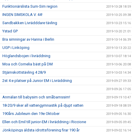
Funktionärslista Sum-Sim region
2019-10-28 18:59
INGEN SIMSKOLA V. 44!
2019-10-25 09:38
Sandbakken Livrädddare tävling
2019-10-23 15:16
Ystad GP
2019-10-20 21:01
Bra simningar av Hanna i Berlin
2019-10-14 06:39
UGP i Linköping
2019-10-13 20:22
Höglandsbojen i livräddning
2019-10-07 18:14
Moa och Cornelia bäst på DM
2019-10-06 20:08
Stjärnskottstävling 4 28/9
2019-10-03 14:34
2st 4:e platser på Junior EM i Livräddning
2019-09-27 09:33
2019-09-26 17:05
Anmälan till babysim och småbarnssim!
2019-09-19 10:47
18-20/9 sker all vattengymnastik på djupt vatten
2019-09-18 08:59
190års Jubileum den 19e Oktober
2019-09-05 16:30
Ellen och Emil till junior-EM i livräddning i Riccione
2019-09-05 09:45
Jönköpings äldsta idrottsförening firar 190 år
2019-09-02 16:14