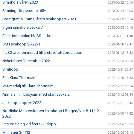
Simskola våren 2023
2023-02-22 13:15
Simning för personer 65+
2023-02-14 10:03
Stort grattis Emma, årets simhoppare 2023
2023-02-09 16:14
Ingen simskola vecka 7
2023-02-08 10:18
Funktionärsplan NUSS-äldre
2023-02-01 11:48
SM i simhopp 20-22/1
2023-01-18 19:47
4 JSS:are nominerad till årets idrottsprestation
2023-01-13 13:42
Nyhetsbrev December 2022
2022-12-23 09:33
Simhopp
2022-12-21 22:27
Fira Klara Thormalm!
2022-12-20 18:33
VM-medalj till Klara Thormalm
2022-12-17 23:14
Anmälan till babysim med start vecka 2
2022-12-12 08:34
Julklappshoppet 2022
2022-12-11 16:45
Nordiska Mästerskapen i simhopp i Bergen/Nor 8-11/12
2022-12-08 17:42
2022
Prisutdelning vid årets Juldopp
2022-12-06 10:35
Miniläger 3-4/12
2022-12-04 19:13