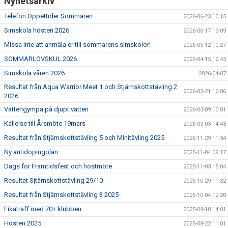
Nyhetsarkiv
BOKNING SIMSKOLA
Telefon Öppettider Sommaren
2026-06-23 10:15
Simskola hösten 2026
KALENDER
2026-06-17 13:09
Missa inte att anmäla er till sommarens simskolor!
2026-05-12 10:27
WEBSHOP
SOMMARLOVSKUL 2026
2026-04-15 12:45
Simskola våren 2026
2026-04-07
Resultat från Aqua Warrior Meet 1 och Stjärnskottstävling 2
2026-03-21 12:06
2026
Vattengympa på djupt vatten
2026-03-09 10:01
Kallelse till Årsmöte 19mars
2026-03-03 14:43
Resultat från Stjärnskottstävling 5 och Minitävling 2025
2025-11-29 11:34
Ny antidopingplan
2025-11-04 09:17
Dags för Framtidsfest och höstmöte
2025-11-03 15:04
Resultat Sjtärnskottstävling 29/10
2025-10-29 11:32
Resultat från Stjärnskottstävling 3 2025
2025-10-04 12:20
Fikaträff med 70+ klubben
2025-09-18 14:01
Hösten 2025
2025-08-22 11:01