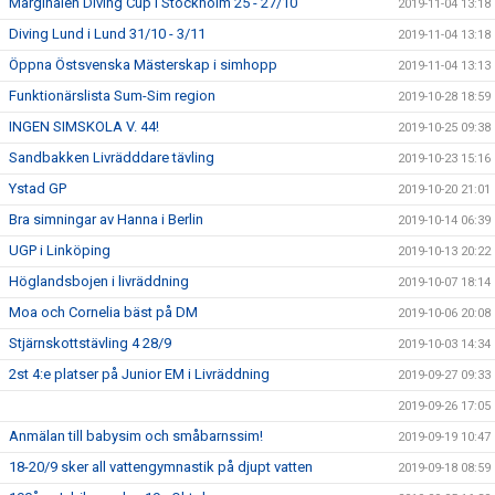
Marginalen Diving Cup i Stockholm 25 - 27/10
2019-11-04 13:18
Diving Lund i Lund 31/10 - 3/11
2019-11-04 13:18
Öppna Östsvenska Mästerskap i simhopp
2019-11-04 13:13
Funktionärslista Sum-Sim region
2019-10-28 18:59
INGEN SIMSKOLA V. 44!
2019-10-25 09:38
Sandbakken Livrädddare tävling
2019-10-23 15:16
Ystad GP
2019-10-20 21:01
Bra simningar av Hanna i Berlin
2019-10-14 06:39
UGP i Linköping
2019-10-13 20:22
Höglandsbojen i livräddning
2019-10-07 18:14
Moa och Cornelia bäst på DM
2019-10-06 20:08
Stjärnskottstävling 4 28/9
2019-10-03 14:34
2st 4:e platser på Junior EM i Livräddning
2019-09-27 09:33
2019-09-26 17:05
Anmälan till babysim och småbarnssim!
2019-09-19 10:47
18-20/9 sker all vattengymnastik på djupt vatten
2019-09-18 08:59