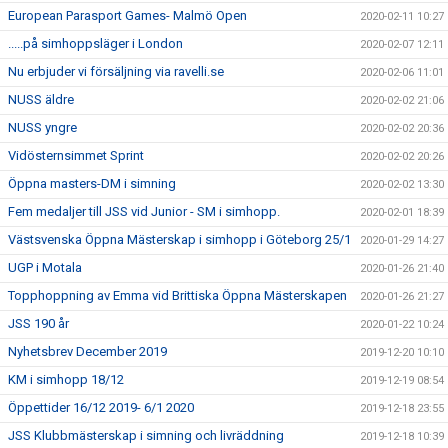
European Parasport Games- Malmö Open
2020-02-11 10:27
.....på simhoppsläger i London
2020-02-07 12:11
Nu erbjuder vi försäljning via ravelli.se
2020-02-06 11:01
NUSS äldre
2020-02-02 21:06
NUSS yngre
2020-02-02 20:36
Vidösternsimmet Sprint
2020-02-02 20:26
Öppna masters-DM i simning
2020-02-02 13:30
Fem medaljer till JSS vid Junior - SM i simhopp.
2020-02-01 18:39
Västsvenska Öppna Mästerskap i simhopp i Göteborg 25/1
2020-01-29 14:27
UGP i Motala
2020-01-26 21:40
Topphoppning av Emma vid Brittiska Öppna Mästerskapen
2020-01-26 21:27
JSS 190 år
2020-01-22 10:24
Nyhetsbrev December 2019
2019-12-20 10:10
KM i simhopp 18/12
2019-12-19 08:54
Öppettider 16/12 2019- 6/1 2020
2019-12-18 23:55
JSS Klubbmästerskap i simning och livräddning
2019-12-18 10:39