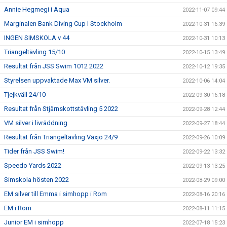
Annie Hegmegi i Aqua
2022-11-07 09:44
Marginalen Bank Diving Cup I Stockholm
2022-10-31 16:39
INGEN SIMSKOLA v 44
2022-10-31 10:13
Triangeltävling 15/10
2022-10-15 13:49
Resultat från JSS Swim 1012 2022
2022-10-12 19:35
Styrelsen uppvaktade Max VM silver.
2022-10-06 14:04
Tjejkväll 24/10
2022-09-30 16:18
Resultat från Stjärnskottstävling 5 2022
2022-09-28 12:44
VM silver i livräddning
2022-09-27 18:44
Resultat från Triangeltävling Växjö 24/9
2022-09-26 10:09
Tider från JSS Swim!
2022-09-22 13:32
Speedo Yards 2022
2022-09-13 13:25
Simskola hösten 2022
2022-08-29 09:00
EM silver till Emma i simhopp i Rom
2022-08-16 20:16
EM i Rom
2022-08-11 11:15
Junior EM i simhopp
2022-07-18 15:23