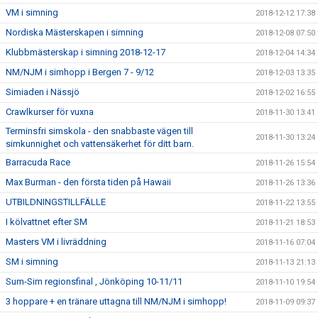
VM i simning
2018-12-12 17:38
Nordiska Mästerskapen i simning
2018-12-08 07:50
Klubbmästerskap i simning 2018-12-17
2018-12-04 14:34
NM/NJM i simhopp i Bergen 7 - 9/12
2018-12-03 13:35
Simiaden i Nässjö
2018-12-02 16:55
Crawlkurser för vuxna
2018-11-30 13:41
Terminsfri simskola - den snabbaste vägen till
2018-11-30 13:24
simkunnighet och vattensäkerhet för ditt barn.
Barracuda Race
2018-11-26 15:54
Max Burman - den första tiden på Hawaii
2018-11-26 13:36
UTBILDNINGSTILLFÄLLE
2018-11-22 13:55
I kölvattnet efter SM
2018-11-21 18:53
Masters VM i livräddning
2018-11-16 07:04
SM i simning
2018-11-13 21:13
Sum-Sim regionsfinal , Jönköping 10-11/11
2018-11-10 19:54
3 hoppare + en tränare uttagna till NM/NJM i simhopp!
2018-11-09 09:37