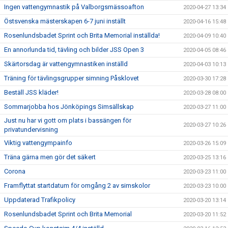
Ingen vattengymnastik på Valborgsmässoafton
2020-04-27 13:34
Östsvenska mästerskapen 6-7 juni inställt
2020-04-16 15:48
Rosenlundsbadet Sprint och Brita Memorial inställda!
2020-04-09 10:40
En annorlunda tid, tävling och bilder JSS Open 3
2020-04-05 08:46
Skärtorsdag är vattengymnastiken inställd
2020-04-03 10:13
Träning för tävlingsgrupper simning Påsklovet
2020-03-30 17:28
Beställ JSS kläder!
2020-03-28 08:00
Sommarjobba hos Jönköpings Simsällskap
2020-03-27 11:00
Just nu har vi gott om plats i bassängen för
2020-03-27 10:26
privatundervisning
Viktig vattengympainfo
2020-03-26 15:09
Träna gärna men gör det säkert
2020-03-25 13:16
Corona
2020-03-23 11:00
Framflyttat startdatum för omgång 2 av simskolor
2020-03-23 10:00
Uppdaterad Trafikpolicy
2020-03-20 13:14
Rosenlundsbadet Sprint och Brita Memorial
2020-03-20 11:52