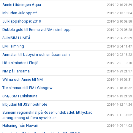
Annie i tidningen Aqua
2019-12-16 21:39
Inbjudan Juldoppet!
2019-12-13 10:04
Julklappshoppet 2019
2019-12-10 09:58
Dubbla guld till Emma vid NM i simhopp
2019-12-09 08:28
SUMSIM i UMEÅ
2019-12-06 20:39
EM i simning
2019-12-04 11:47
Anmälan till babysim och småbarnssim
2019-12-02 13:22
Höstsimiaden i Eksjö
2019-12-01 10:10
NM på Färöarna
2019-11-29 21:17
Wilma och Annie till NM
2019-11-19 06:31
Tre simmare till EM i Glasgow
2019-11-18 06:32
SM/JSM i Eskilstuna
2019-11-13 21:23
Inbjudan till JSS höstmöte
2019-11-12 14:24
Sumsim regionsfinal på Rosenlundsbadet. Ett lyckad
2019-11-11 14:52
arrangemang ut flera synvinklar.
Hälsning från Hawaii
2019-11-09 14:03