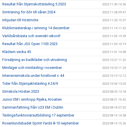
Resultat från Stjärnskottstävling 5 2023
2023-11-30 14:36
Simträning för 65+ till våren 2024
2023-11-28 09:47
Inbjudan till Höstmöte
2023-11-20 15:37
Klubbmästerskap i simning 14 december
2023-11-14 11:42
Världsårsbästa och svenskt rekord!
2023-11-05 19:39
Resultat från JSS Open 1103 2023
2023-11-03 10:19
Klädsim vecka 45
2023-11-01 14:08
Försäljning av badkläder och utrustning
2023-10-27 11:25
Miniläger och minitävling i november
2023-10-23 11:24
Intensivsimskola under höstlovet v. 44
2023-10-19 12:12
Tider från Stjärnjaktstävling 4 24/9
2023-10-04 13:03
Simskola Hösten 2023
2023-08-25 13:18
Junior EM i simhopp Rijeka, Kroatien
2023-08-21 16:42
Sammanfattning från U23 EM i Dublin
2023-08-18 07:55
Tävlingsfunktionärsutbildning 17 september
2023-08-14 14:38
Rosenlundsbadet Sprint Yards 8-10 september
2023-08-14 10:26