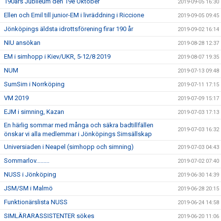
190års Jubileum den 19e Oktober
2019-09-05 16:30
Ellen och Emil till junior-EM i livräddning i Riccione
2019-09-05 09:45
Jönköpings äldsta idrottsförening firar 190 år
2019-09-02 16:14
NIU ansökan
2019-08-28 12:37
EM i simhopp i Kiev/UKR, 5-12/8 2019
2019-08-07 19:35
NUM
2019-07-13 09:48
SumSim i Norrköping
2019-07-11 17:15
VM 2019
2019-07-09 15:17
EJM i simning, Kazan
2019-07-03 17:13
En härlig sommar med många och säkra badtillfällen
2019-07-03 16:32
önskar vi alla medlemmar i Jönköpings Simsällskap
Universiaden i Neapel (simhopp och simning)
2019-07-03 04:43
Sommarlov.........
2019-07-02 07:40
NUSS i Jönköping
2019-06-30 14:39
JSM/SM i Malmö
2019-06-28 20:15
Funktionärslista NUSS
2019-06-24 14:58
SIMLÄRARASSISTENTER sökes
2019-06-20 11:06