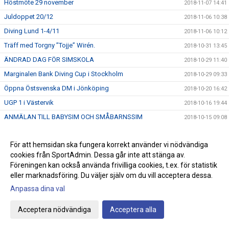
Höstmöte 29 november
2018-11-07 14:41
Juldoppet 20/12
2018-11-06 10:38
Diving Lund 1-4/11
2018-11-06 10:12
Träff med Torgny ”Tojje” Wirén.
2018-10-31 13:45
ÄNDRAD DAG FÖR SIMSKOLA
2018-10-29 11:40
Marginalen Bank Diving Cup i Stockholm
2018-10-29 09:33
Öppna Östsvenska DM i Jönköping
2018-10-20 16:42
UGP 1 i Västervik
2018-10-16 19:44
ANMÄLAN TILL BABYSIM OCH SMÅBARNSSIM
2018-10-15 09:08
Bilfärja vs Victor Johansson
2018-10-14 04:29
För att hemsidan ska fungera korrekt använder vi nödvändiga
Ny tid för minisim på söndagar
2018-10-11 19:10
cookies från SportAdmin. Dessa går inte att stänga av.
Östsvenska mästerskapen
2018-10-07 20:18
Föreningen kan också använda frivilliga cookies, t.ex. för statistik
HÖSTLOVSKUL 2018
eller marknadsföring. Du väljer själv om du vill acceptera dessa.
2018-10-05 10:22
LeWa-cup
Anpassa dina val
2018-10-02 08:01
Vinnare vid sponsorsimsportslotteriet
2018-09-28 10:53
Acceptera nödvändiga
Acceptera alla
Speedo Yards 2018
2018-09-25 13:14