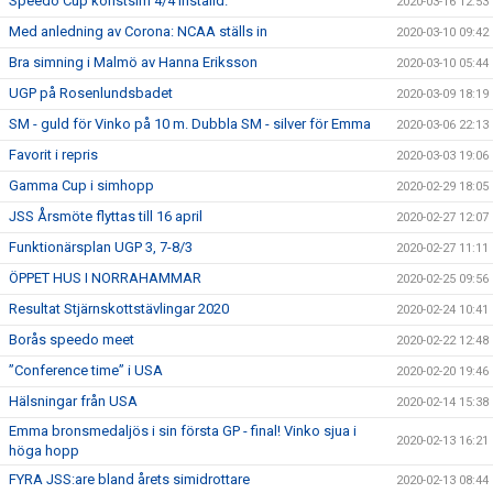
Speedo Cup konstsim 4/4 inställd.
2020-03-16 12:53
Med anledning av Corona: NCAA ställs in
2020-03-10 09:42
Bra simning i Malmö av Hanna Eriksson
2020-03-10 05:44
UGP på Rosenlundsbadet
2020-03-09 18:19
SM - guld för Vinko på 10 m. Dubbla SM - silver för Emma
2020-03-06 22:13
Favorit i repris
2020-03-03 19:06
Gamma Cup i simhopp
2020-02-29 18:05
JSS Årsmöte flyttas till 16 april
2020-02-27 12:07
Funktionärsplan UGP 3, 7-8/3
2020-02-27 11:11
ÖPPET HUS I NORRAHAMMAR
2020-02-25 09:56
Resultat Stjärnskottstävlingar 2020
2020-02-24 10:41
Borås speedo meet
2020-02-22 12:48
”Conference time” i USA
2020-02-20 19:46
Hälsningar från USA
2020-02-14 15:38
Emma bronsmedaljös i sin första GP - final! Vinko sjua i
2020-02-13 16:21
höga hopp
FYRA JSS:are bland årets simidrottare
2020-02-13 08:44