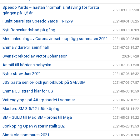
Speedo Yards – nästan ”normal” simtävling för första
2021-09-13 09:38
gången på 1,5 år
Funktionärslista Speedo Yards 11-12/9
2021-09-01 08:25
Nytt Rosenlundsbad på gång...
2021-08-18 10:09
Med anledning av Coronaviruset- upplägg sommaren 2021
2021-08-09 08:00
Emma vidare till semifinal!
2021-07-29 19:27
Svenskt rekord av Victor Johansson
2021-07-28
Anmäl till höstens babysim
2021-07-06 17:38
Nyhetsbrev Juni 2021
2021-07-06 16:32
JSS bästa senior- och juniorklubb på SM/JSM
2021-07-03 07:57
Emma Gullstrand klar för OS
2021-06-30 10:59
Vattengympa på Attarpsbadet i sommar
2021-06-02 10:27
Masters-SM 3-5/12 i Jönköping
2021-05-31 14:22
SM - GULD till Max, SM - brons till Meja
2021-05-28 19:22
Jönköping Open Water inställt 2021
2021-05-28 13:53
Simskola sommaren 2021
2021-05-25 10:00