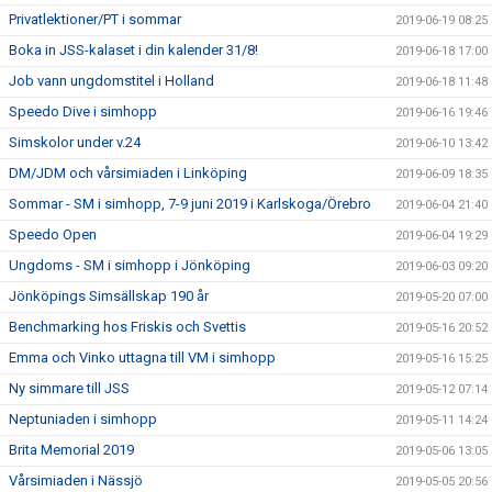
Privatlektioner/PT i sommar
2019-06-19 08:25
Boka in JSS-kalaset i din kalender 31/8!
2019-06-18 17:00
Job vann ungdomstitel i Holland
2019-06-18 11:48
Speedo Dive i simhopp
2019-06-16 19:46
Simskolor under v.24
2019-06-10 13:42
DM/JDM och vårsimiaden i Linköping
2019-06-09 18:35
Sommar - SM i simhopp, 7-9 juni 2019 i Karlskoga/Örebro
2019-06-04 21:40
Speedo Open
2019-06-04 19:29
Ungdoms - SM i simhopp i Jönköping
2019-06-03 09:20
Jönköpings Simsällskap 190 år
2019-05-20 07:00
Benchmarking hos Friskis och Svettis
2019-05-16 20:52
Emma och Vinko uttagna till VM i simhopp
2019-05-16 15:25
Ny simmare till JSS
2019-05-12 07:14
Neptuniaden i simhopp
2019-05-11 14:24
Brita Memorial 2019
2019-05-06 13:05
Vårsimiaden i Nässjö
2019-05-05 20:56