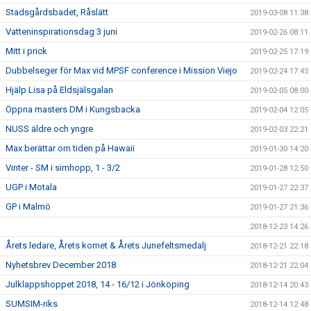
Stadsgårdsbadet, Råslätt
2019-03-08 11:38
Vatteninspirationsdag 3 juni
2019-02-26 08:11
Mitt i prick
2019-02-25 17:19
Dubbelseger för Max vid MPSF conference i Mission Viejo
2019-02-24 17:45
Hjälp Lisa på Eldsjälsgalan
2019-02-05 08:00
Öppna masters DM i Kungsbacka
2019-02-04 12:05
NUSS äldre och yngre
2019-02-03 22:21
Max berättar om tiden på Hawaii
2019-01-30 14:20
Vinter - SM i simhopp, 1 - 3/2
2019-01-28 12:50
UGP i Motala
2019-01-27 22:37
GP i Malmö
2019-01-27 21:36
2018-12-23 14:26
Årets ledare, Årets komet & Årets Junefeltsmedalj
2018-12-21 22:18
Nyhetsbrev December 2018
2018-12-21 22:04
Julklappshoppet 2018, 14 - 16/12 i Jönköping
2018-12-14 20:43
SUMSIM-riks
2018-12-14 12:48