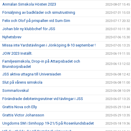
Anmälan Simskola Hösten 2023
2023-08-07 15:45
Försäljning av badkläder och simutrustning
2023-07-31 15:03
Felix och Olof på prispallen vid Sum-Sim
2023-07-17 20:32
Johan blir ny klubbchef för JSS
2023-07-10 11:30
Nyhetsbrev
2023-07-06 15:30
Missa inte Yardstävlingen i Jönköping 8-10 september !
2023-07-05 13:25
JOW 2023 Inställt.
2023-06-19 11:55
Familjesimskola, Drop-in på Attarpsbadet och
2023-06-13 12:02
Brunstorpsbadet
JSS aktiva uttagna till Universiaden
2023-06-08 12:42
Slut på vårens simskola
2023-06-08 11:00
Sommarlovskul
2023-06-08 10:09
Förändrade debiteringsrutiner vid tävlingar i JSS
2023-06-07 13:25
Grattis Nova och Elly
2023-05-29 13:44
Grattis Victor Johansson
2023-05-29 13:35
Ungdoms SM i Simhopp 19-21/5 på Rosenlundsbadet
2023-05-18 19:36