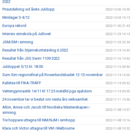
2022
Prisutdelning vid årets Juldopp
2022-12-06 10:35
Miniläger 3-4/12
2022-12-04 19:13
Europa rekord
2022-11-30 21:43
Intensiv simskola på Jullovet
2022-11-29 14:13
JSM/SM i simning
2022-11-23 22:34
Resultat från Stjärnskottstävling 6 2022
2022-11-19 14:45
Resultat från JSS Swim 1109 2022
2022-11-16 19:42
Juldoppet 5/12 kl. 18.00
2022-11-15 09:40
Sum-Sim regionsfinal på Rosenlundsbadet 12-13 november
2022-11-14 14:05
Kallelse till FIKA-TRÄFF
2022-11-14 09:52
Vattengymnastik 14/11 Kl 17.25 inställd pga sjukdom .
2022-11-14 09:05
24 november tar vi beslut om nästa års verksamhet.
2022-11-11 13:46
Albin, Annie och Jacob till Nordiska Mästerskapen i
2022-11-08 13:57
simning.
Tre hoppare uttagna till NM/NJM i simhopp
2022-11-08 13:16
Klara och Victor uttagna till VM i Melbourne
2022-11-08 10:32