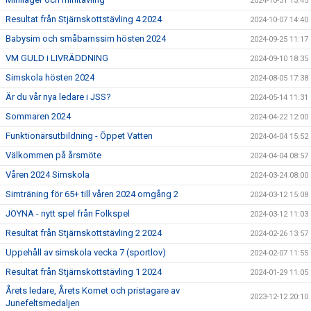
2024-10-31 13:45
Resultat från Stjärnskottstävling 4 2024
2024-10-07 14:40
Babysim och småbarnssim hösten 2024
2024-09-25 11:17
VM GULD i LIVRÄDDNING
2024-09-10 18:35
Simskola hösten 2024
2024-08-05 17:38
Är du vår nya ledare i JSS?
2024-05-14 11:31
Sommaren 2024
2024-04-22 12:00
Funktionärsutbildning - Öppet Vatten
2024-04-04 15:52
Välkommen på årsmöte
2024-04-04 08:57
Våren 2024 Simskola
2024-03-24 08:00
Simträning för 65+ till våren 2024 omgång 2
2024-03-12 15:08
JOYNA - nytt spel från Folkspel
2024-03-12 11:03
Resultat från Stjärnskottstävling 2 2024
2024-02-26 13:57
Uppehåll av simskola vecka 7 (sportlov)
2024-02-07 11:55
Resultat från Stjärnskottstävling 1 2024
2024-01-29 11:05
Årets ledare, Årets Komet och pristagare av
2023-12-12 20:10
Junefeltsmedaljen