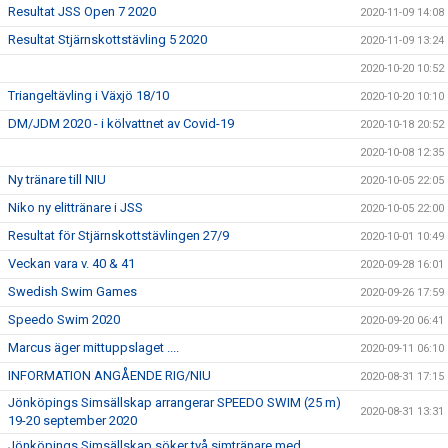
Resultat JSS Open 7 2020
2020-11-09 14:08
Resultat Stjärnskottstävling 5 2020
2020-11-09 13:24
2020-10-20 10:52
Triangeltävling i Växjö 18/10
2020-10-20 10:10
DM/JDM 2020 - i kölvattnet av Covid-19
2020-10-18 20:52
2020-10-08 12:35
Ny tränare till NIU
2020-10-05 22:05
Niko ny elittränare i JSS
2020-10-05 22:00
Resultat för Stjärnskottstävlingen 27/9
2020-10-01 10:49
Veckan vara v. 40 & 41
2020-09-28 16:01
Swedish Swim Games
2020-09-26 17:59
Speedo Swim 2020
2020-09-20 06:41
Marcus äger mittuppslaget ....
2020-09-11 06:10
INFORMATION ANGÅENDE RIG/NIU
2020-08-31 17:15
Jönköpings Simsällskap arrangerar SPEEDO SWIM (25 m)
2020-08-31 13:31
19-20 september 2020
Jönköpings Simsällskap söker två simtränare med