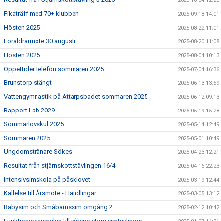
2025-10-04 12:20
Fikaträff med 70+ klubben
2025-09-18 14:01
Hösten 2025
2025-08-22 11:01
Föräldrarmöte 30 augusti
2025-08-20 11:08
Hösten 2025
2025-08-04 10:13
Öppettider telefon sommaren 2025
2025-07-04 16:36
Brunstorp stängt
2025-06-13 13:59
Vattengymnastik på Attarpsbadet sommaren 2025
2025-06-12 09:13
Rapport Lab 2029
2025-05-19 15:28
Sommarlovskul 2025
2025-05-14 12:49
Sommaren 2025
2025-05-01 10:49
Ungdomstränare Sökes
2025-04-23 12:21
Resultat från stjärnskottstävlingen 16/4
2025-04-16 22:23
Intensivsimskola på påsklovet
2025-03-19 12:44
Kallelse till Årsmöte - Handlingar
2025-03-05 13:12
Babysim och Småbarnssim omgång 2
2025-02-12 10:42
Funktionärsanmälan till vårens stora simtävlingar