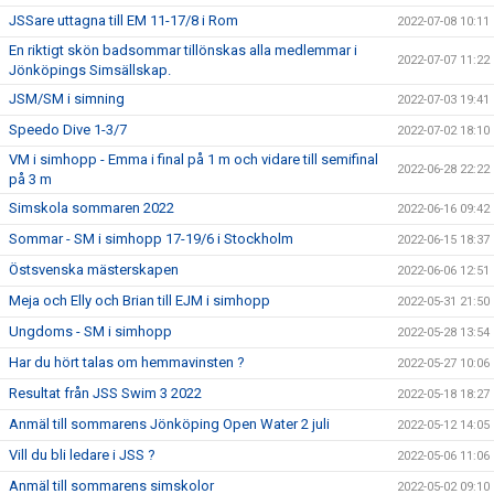
JSSare uttagna till EM 11-17/8 i Rom
2022-07-08 10:11
En riktigt skön badsommar tillönskas alla medlemmar i
2022-07-07 11:22
Jönköpings Simsällskap.
JSM/SM i simning
2022-07-03 19:41
Speedo Dive 1-3/7
2022-07-02 18:10
VM i simhopp - Emma i final på 1 m och vidare till semifinal
2022-06-28 22:22
på 3 m
Simskola sommaren 2022
2022-06-16 09:42
Sommar - SM i simhopp 17-19/6 i Stockholm
2022-06-15 18:37
Östsvenska mästerskapen
2022-06-06 12:51
Meja och Elly och Brian till EJM i simhopp
2022-05-31 21:50
Ungdoms - SM i simhopp
2022-05-28 13:54
Har du hört talas om hemmavinsten ?
2022-05-27 10:06
Resultat från JSS Swim 3 2022
2022-05-18 18:27
Anmäl till sommarens Jönköping Open Water 2 juli
2022-05-12 14:05
Vill du bli ledare i JSS ?
2022-05-06 11:06
Anmäl till sommarens simskolor
2022-05-02 09:10