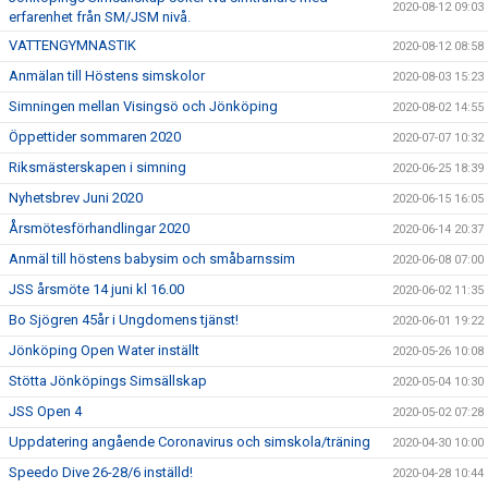
2020-08-12 09:03
erfarenhet från SM/JSM nivå.
VATTENGYMNASTIK
2020-08-12 08:58
Anmälan till Höstens simskolor
2020-08-03 15:23
Simningen mellan Visingsö och Jönköping
2020-08-02 14:55
Öppettider sommaren 2020
2020-07-07 10:32
Riksmästerskapen i simning
2020-06-25 18:39
Nyhetsbrev Juni 2020
2020-06-15 16:05
Årsmötesförhandlingar 2020
2020-06-14 20:37
Anmäl till höstens babysim och småbarnssim
2020-06-08 07:00
JSS årsmöte 14 juni kl 16.00
2020-06-02 11:35
Bo Sjögren 45år i Ungdomens tjänst!
2020-06-01 19:22
Jönköping Open Water inställt
2020-05-26 10:08
Stötta Jönköpings Simsällskap
2020-05-04 10:30
JSS Open 4
2020-05-02 07:28
Uppdatering angående Coronavirus och simskola/träning
2020-04-30 10:00
Speedo Dive 26-28/6 inställd!
2020-04-28 10:44