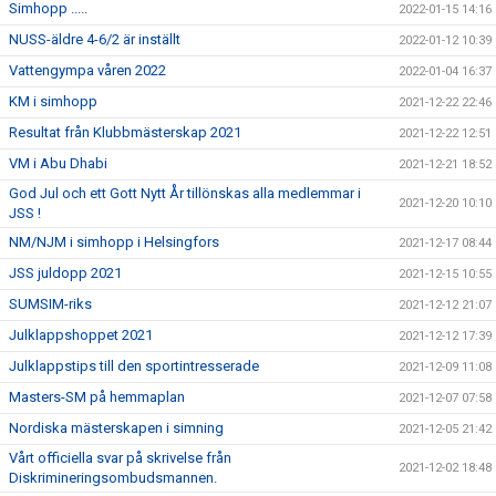
Simhopp .....
2022-01-15 14:16
NUSS-äldre 4-6/2 är inställt
2022-01-12 10:39
Vattengympa våren 2022
2022-01-04 16:37
KM i simhopp
2021-12-22 22:46
Resultat från Klubbmästerskap 2021
2021-12-22 12:51
VM i Abu Dhabi
2021-12-21 18:52
God Jul och ett Gott Nytt År tillönskas alla medlemmar i
2021-12-20 10:10
JSS !
NM/NJM i simhopp i Helsingfors
2021-12-17 08:44
JSS juldopp 2021
2021-12-15 10:55
SUMSIM-riks
2021-12-12 21:07
Julklappshoppet 2021
2021-12-12 17:39
Julklappstips till den sportintresserade
2021-12-09 11:08
Masters-SM på hemmaplan
2021-12-07 07:58
Nordiska mästerskapen i simning
2021-12-05 21:42
Vårt officiella svar på skrivelse från
2021-12-02 18:48
Diskrimineringsombudsmannen.