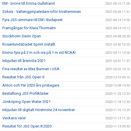
EM - brons till Emma Gullstrand
2021-05-16 11:00
Sökes - Vattengympaledare inför höstterminen
2021-05-04 11:51
Fyra JSS-simmare till EM i Budapest
2021-04-14 19:36
Framgångar för Klara Thormalm
2021-04-14 10:12
Stockholm Swim Open
2021-04-08 20:30
Rosenlundsbadet Sprint inställt
2021-03-30 15:25
Emma fyra på 3 m och nia på 1 m vid NCAA!
2021-03-11 13:56
Inbjudan till årsmöte 2021
2021-03-01 11:37
Fina resultat av Max Burman i USA
2021-02-25 10:16
Resultat från JSS Open 9
2020-12-10 09:16
Anton och Pär 2020 års pristagare
2020-12-08 10:54
Beställning JSS Profilkläder
2020-11-23 12:53
Jönköping Open Water 2021
2020-11-18 12:30
Inbjudan till digitalt Höstmöte 24 november
2020-11-16 13:29
Veckans vara!
2020-11-13 11:26
Resultat för JSS Open 8 2020
2020-11-13 09:33