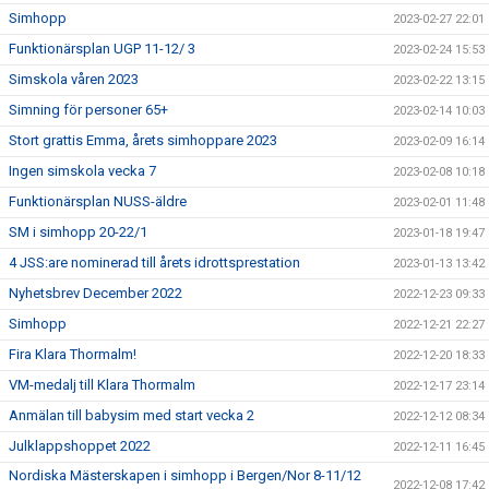
Simhopp
2023-02-27 22:01
Funktionärsplan UGP 11-12/ 3
2023-02-24 15:53
Simskola våren 2023
2023-02-22 13:15
Simning för personer 65+
2023-02-14 10:03
Stort grattis Emma, årets simhoppare 2023
2023-02-09 16:14
Ingen simskola vecka 7
2023-02-08 10:18
Funktionärsplan NUSS-äldre
2023-02-01 11:48
SM i simhopp 20-22/1
2023-01-18 19:47
4 JSS:are nominerad till årets idrottsprestation
2023-01-13 13:42
Nyhetsbrev December 2022
2022-12-23 09:33
Simhopp
2022-12-21 22:27
Fira Klara Thormalm!
2022-12-20 18:33
VM-medalj till Klara Thormalm
2022-12-17 23:14
Anmälan till babysim med start vecka 2
2022-12-12 08:34
Julklappshoppet 2022
2022-12-11 16:45
Nordiska Mästerskapen i simhopp i Bergen/Nor 8-11/12
2022-12-08 17:42