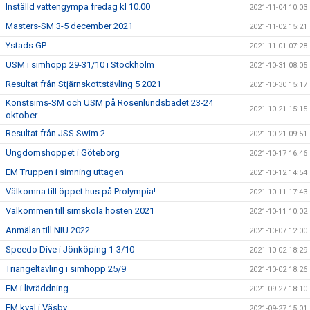
Inställd vattengympa fredag kl 10.00
2021-11-04 10:03
Masters-SM 3-5 december 2021
2021-11-02 15:21
Ystads GP
2021-11-01 07:28
USM i simhopp 29-31/10 i Stockholm
2021-10-31 08:05
Resultat från Stjärnskottstävling 5 2021
2021-10-30 15:17
Konstsims-SM och USM på Rosenlundsbadet 23-24
2021-10-21 15:15
oktober
Resultat från JSS Swim 2
2021-10-21 09:51
Ungdomshoppet i Göteborg
2021-10-17 16:46
EM Truppen i simning uttagen
2021-10-12 14:54
Välkomna till öppet hus på Prolympia!
2021-10-11 17:43
Välkommen till simskola hösten 2021
2021-10-11 10:02
Anmälan till NIU 2022
2021-10-07 12:00
Speedo Dive i Jönköping 1-3/10
2021-10-02 18:29
Triangeltävling i simhopp 25/9
2021-10-02 18:26
EM i livräddning
2021-09-27 18:10
EM kval i Väsby
2021-09-27 15:01