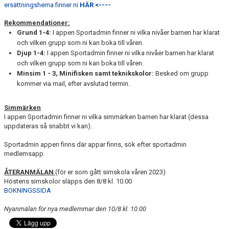
ersättningshema finner ni
HÄR <----
BOKNING SIMSKOLA
Rekommendationer:
KALENDER
Grund 1-4:
I appen Sportadmin finner ni vilka nivåer barnen har klarat
och vilken grupp som ni kan boka till våren.
Djup 1-4:
I appen Sportadmin finner ni vilka nivåer barnen har klarat
WEBSHOP
och vilken grupp som ni kan boka till våren.
Minsim 1 - 3, Minifisken samt teknikskolor:
Besked om grupp
kommer via mail, efter avslutad termin.
Simmärken
I appen Sportadmin finner ni vilka simmärken barnen har klarat (dessa
uppdateras så snabbt vi kan).
Sportadmin appen finns där appar finns, sök efter sportadmin
medlemsapp
ÅTERANMÄLAN
(för er som gått simskola våren 2023)
Höstens simskolor släpps den 8/8 kl. 10.00
BOKNINGSSIDA
Nyanmälan för nya medlemmar den 10/8 kl. 10.00