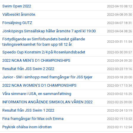
Swim Open 2022
2022-04-10 08:12
Välbesökt årsmöte.
2022-04-08 09:30
Försäljning GUTZ
2022-04-07 18:31
Jönköpings Simsällskap håller årsmöte 7 april kl 19.00
2022-04-04 08:26
Förtydligande av Simförbundets beslut gällande
2022-03-31 11:54
tävlingsverksamhet för barn upp till 12 år.
Speedo Cup Konstsim 2/4 på Rosenluindsbadet
2022-03-30 09:57
2022 NCAA MEN’S D1 CHAMPIONSHIPS
2022-03-24 09:20
Resultat från JSS Swim 2 2022
2022-03-23 19:16
Junior - SM i simhopp med framgångar för JSS tjejer
2022-03-18 20:00
2022 NCAA WOMEN’S D1 CHAMPIONSHIPS
2022-03-17 13:34
Våra simmare i USA, en sammanfattning
2022-03-02 15:25
INFORMATION ANGÅENDE SIMSKOLAN VÅREN 2022
2022-02-25 09:00
Resultat från JSS Swim 1 2022
2022-02-24 13:19
Fina framgångar för Max och Emma
2022-02-19 13:52
Psykisk ohälsa inom idrotten
2022-02-11 12:54