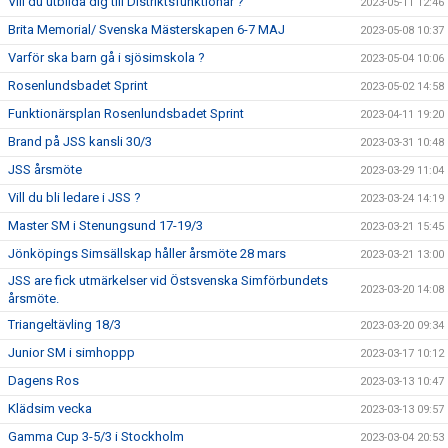
Vill du utbilda dig till Distriktsfunktionär ?
2023-05-11 12:46
Brita Memorial/ Svenska Mästerskapen 6-7 MAJ
2023-05-08 10:37
Varför ska barn gå i sjösimskola ?
2023-05-04 10:06
Rosenlundsbadet Sprint
2023-05-02 14:58
Funktionärsplan Rosenlundsbadet Sprint
2023-04-11 19:20
Brand på JSS kansli 30/3
2023-03-31 10:48
JSS årsmöte
2023-03-29 11:04
Vill du bli ledare i JSS ?
2023-03-24 14:19
Master SM i Stenungsund 17-19/3
2023-03-21 15:45
Jönköpings Simsällskap håller årsmöte 28 mars
2023-03-21 13:00
JSS are fick utmärkelser vid Östsvenska Simförbundets
2023-03-20 14:08
årsmöte.
Triangeltävling 18/3
2023-03-20 09:34
Junior SM i simhoppp
2023-03-17 10:12
Dagens Ros
2023-03-13 10:47
Klädsim vecka
2023-03-13 09:57
Gamma Cup 3-5/3 i Stockholm
2023-03-04 20:53