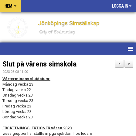
HEM
LOGGA IN
Jönköpings Simsällskap
City of Swimming
HEM
Slut på vårens simskola
<
>
2023-06-08 11:00
NYHETER
Vårterminens slutdatum:
Måndag vecka 23
KONTAKT
Tisdag vecka 22
Onsdag vecka 23
Torsdag vecka 23
OM KLUBBEN
Fredag vecka 23
Lördag vecka 23
PM FÖR TÄVLINGAR OCH LÄGER
Söndag vecka 23
ERSÄTTNINGSLEKTIONER våren 2023
PRIVATLEKTIONER
vissa grupper har ställts in pga sjukdom hos ledare