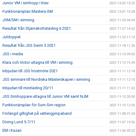
Junior VM i simhopp I Kiev
2021-12-02 13:22
Funktionärsplan Masters-SM
2021-12-01 15:28
JSM/SM i simning
2021-11-29 04:59
Resultat från Stjärnskottstävling 6 2021
2021-11-27 14:52
Juldoppet
2021-11-23 11:15
Resultat från JSS Swim 3 2021
2021-11-18 11:26
JSS i media
2021-11-13 09:05
Klara och Victor uttagna till VM i simning
2021-11-12 15:39
Inbjudan till JSS höstmöte 2021
2021-11-11 12:18
JSS simmare till Nordiska Mästerskapen i simning
2021-11-11 12:10
Inbjudan till minitävling 20/11
2021-11-11 11:42
JSS Simhoppare uttagna till Junior VM samt NJM
2021-11-10 20:00
Funktionärsplan för Sum-Sim region
2021-11-10 12:56
Förlängd giltighet på vattengympaband
2021-11-08 21:54
Diving Lund 5-7/11
2021-11-07 19:56
EM i Kazan
2021-11-06 09:22